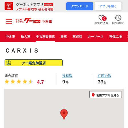
グーネットアプリ
RENEW
ダウンロード
アプリを開く
メアド不要で問い合わせ可能
0
お気に入り
閲覧履歴
中古車
輸入車
中古車販売店
新車
車買取
カーリース
整備工場
ＣＡＲＸＩＳ
グー鑑定加盟店
総合評価
投稿数
在庫台数
9
33
4.7
件
台
地図アプリを見る