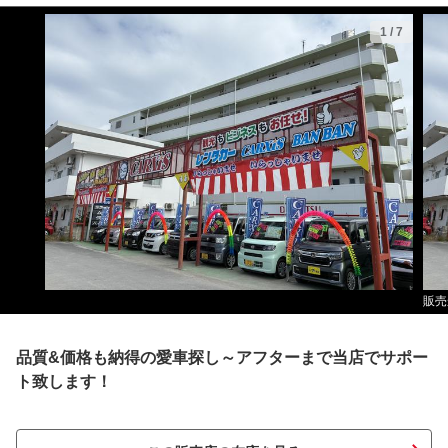
1
/
7
販売
品質&価格も納得の愛車探し～アフターまで当店でサポー
ト致します！