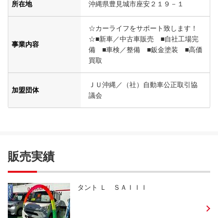
所在地
沖縄県豊見城市座安２１９－１
☆カーライフをサポート致します！
☆■新車／中古車販売 ■自社工場完
事業内容
備 ■車検／整備 ■鈑金塗装 ■高価
買取
ＪＵ沖縄／（社）自動車公正取引協
加盟団体
議会
販売実績
タント Ｌ ＳＡＩＩＩ