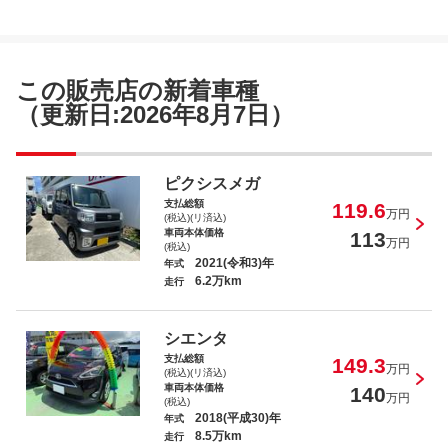
ウェイク ＧターボＳＡＩＩＩ
この販売店の新着車種
（更新日:2026年8月7日）
シエンタ Ｘ
ピクシスメガ
支払総額
119.6
万円
(税込)(リ済込)
車両本体価格
113
万円
(税込)
2021(令和3)年
年式
6.2万km
走行
ムーヴコンテ Ｘ リミテッド
シエンタ
支払総額
149.3
万円
(税込)(リ済込)
車両本体価格
140
万円
(税込)
2018(平成30)年
年式
8.5万km
走行