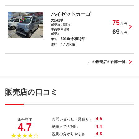
ムーヴ カスタム Ｘリミテッド ＳＡ
ＩＩＩ
ハイゼットカーゴ
支払総額
75
万円
(税込)(リ済込)
車両本体価格
69
万円
(税込)
2019(令和1)年
年式
4.4万km
シエンタ Ｘ
走行
この販売店の在庫一覧
モコ Ｘ
販売店の口コミ
4.8
お問い合わせ（見積り）
総合評価
4.7
4.4
納車までの対応
4.8
説明の分かりやすさ
★★★★☆