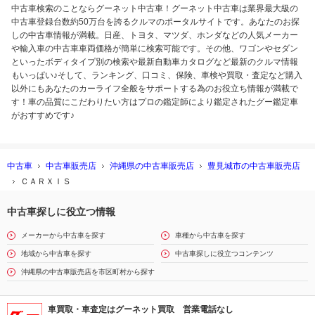
中古車検索のことならグーネット中古車！グーネット中古車は業界最大級の
中古車登録台数約50万台を誇るクルマのポータルサイトです。あなたのお探
しの中古車情報が満載。日産、トヨタ、マツダ、ホンダなどの人気メーカー
や輸入車の中古車車両価格が簡単に検索可能です。その他、ワゴンやセダン
といったボディタイプ別の検索や最新自動車カタログなど最新のクルマ情報
もいっぱい♪そして、ランキング、口コミ、保険、車検や買取・査定など購入
以外にもあなたのカーライフ全般をサポートする為のお役立ち情報が満載で
す！車の品質にこだわりたい方はプロの鑑定師により鑑定されたグー鑑定車
がおすすめです♪
中古車
中古車販売店
沖縄県の中古車販売店
豊見城市の中古車販売店
ＣＡＲＸＩＳ
中古車探しに役立つ情報
メーカーから中古車を探す
車種から中古車を探す
地域から中古車を探す
中古車探しに役立つコンテンツ
沖縄県の中古車販売店を市区町村から探す
車買取・車査定はグーネット買取 営業電話なし