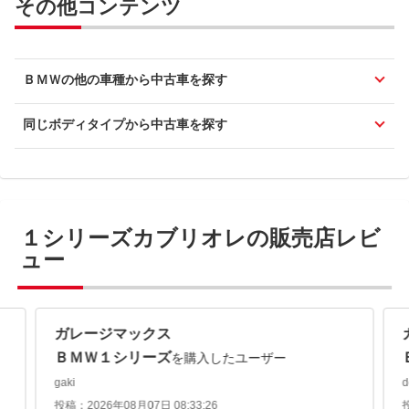
その他コンテンツ
ＢＭＷの他の車種から中古車を探す
同じボディタイプから中古車を探す
１シリーズカブリオレの販売店レビ
ュー
ガレージマックス
ＢＭＷ１シリーズ
を購入したユーザー
gaki
d
投稿：2026年08月07日 08:33:26