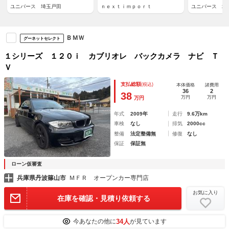
ユニバース 埼玉戸田
ｎｅｘｔｉｍｐｏｒｔ
ユニバース 埼
ＢＭＷ
グーネットセレクト
１シリーズ １２０ｉ カブリオレ バックカメラ ナビ Ｔ
Ｖ
支払総額
(税込)
本体価格
諸費用
36
2
38
万円
万円
万円
年式
2009年
走行
9.6万km
車検
なし
排気
2000cc
整備
法定整備無
修復
なし
保証
保証無
ローン仮審査
兵庫県丹波篠山市
ＭＦＲ オープンカー専門店
お気に入り
在庫を確認・見積り依頼する
34人
今あなたの他に
が見ています