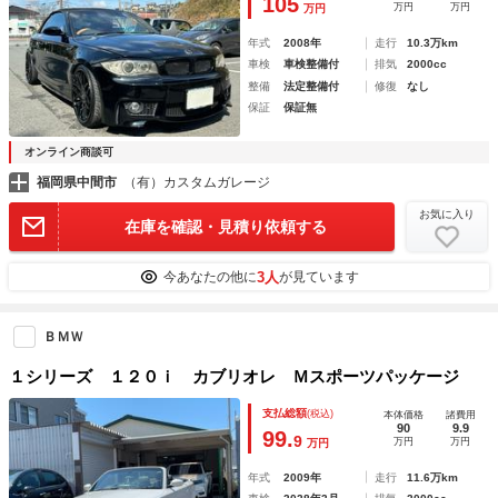
105
万円
万円
万円
年式
2008年
走行
10.3万km
車検
車検整備付
排気
2000cc
整備
法定整備付
修復
なし
保証
保証無
オンライン商談可
福岡県中間市
（有）カスタムガレージ
お気に入り
在庫を確認・見積り依頼する
3人
今あなたの他に
が見ています
ＢＭＷ
１シリーズ １２０ｉ カブリオレ Ｍスポーツパッケージ
支払総額
(税込)
本体価格
諸費用
90
9.9
99.
9
万円
万円
万円
年式
2009年
走行
11.6万km