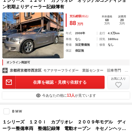
１シリーズ １２０ｉ カブリオレ オリジナルコンディショ
ン初期よりディーラー記録簿有
支払総額
(税込)
本体価格
諸費用
68
20
88
万円
万円
万円
年式
2008年
走行
4.3万km
車検
なし
排気
1600cc
整備
法定整備無
修復
なし
保証
保証無
オンライン商談可
京都府京都市西京区
モアナサーフライダー 業販センター 旧車専門 全国通販 リモート
お気に入り
在庫を確認・見積り依頼する
13人
今あなたの他に
が見ています
ＢＭＷ
１シリーズ １２０ｉ カブリオレ ２００９年モデル ディ
ーラー整備車両 整備記録簿 電動オープン キセノンヘッド