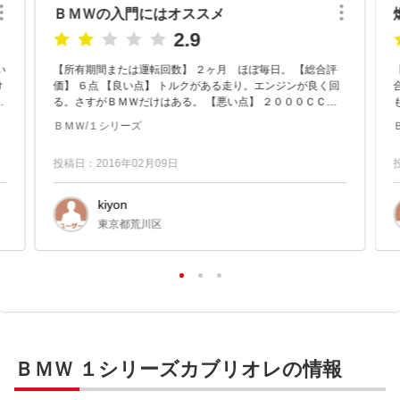
ＢＭＷの入門にはオススメ
2.9
【所有期間または運転回数】 ２ヶ月 ほぼ毎日。 【総合評
け
価】 ６点 【良い点】 トルクがある走り。エンジンが良く回
る。さすがＢＭＷだけはある。 【悪い点】 ２０００ＣＣに
も
しては燃費がわるい。重いハンドル。駐車などが...
ＢＭＷ/１シリーズ
投稿日：2016年02月09日
kiyon
東京都荒川区
ＢＭＷ １シリーズカブリオレの情報