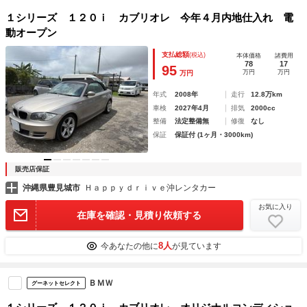
１シリーズ １２０ｉ カブリオレ 今年４月内地仕入れ 電
動オープン
支払総額
(税込)
本体価格
諸費用
78
17
95
万円
万円
万円
年式
2008年
走行
12.8万km
車検
2027年4月
排気
2000cc
整備
法定整備無
修復
なし
保証
保証付 (1ヶ月・3000km)
販売店保証
沖縄県豊見城市
Ｈａｐｐｙｄｒｉｖｅ沖レンタカー
お気に入り
在庫を確認・見積り依頼する
8人
今あなたの他に
が見ています
ＢＭＷ
グーネットセレクト