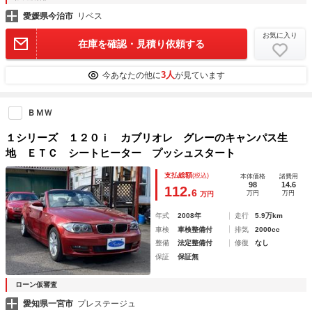
愛媛県今治市
リベス
お気に入り
在庫を確認・見積り依頼する
3人
今あなたの他に
が見ています
ＢＭＷ
１シリーズ １２０ｉ カブリオレ グレーのキャンパス生
地 ＥＴＣ シートヒーター プッシュスタート
支払総額
(税込)
本体価格
諸費用
98
14.6
112.
6
万円
万円
万円
年式
2008年
走行
5.9万km
車検
車検整備付
排気
2000cc
整備
法定整備付
修復
なし
保証
保証無
ローン仮審査
愛知県一宮市
プレステージュ