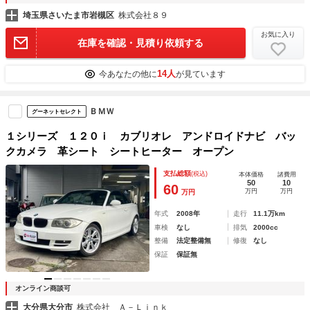
埼玉県さいたま市岩槻区
株式会社８９
お気に入り
在庫を確認・見積り依頼する
14人
今あなたの他に
が見ています
ＢＭＷ
グーネットセレクト
１シリーズ １２０ｉ カブリオレ アンドロイドナビ バッ
クカメラ 革シート シートヒーター オープン
支払総額
(税込)
本体価格
諸費用
50
10
60
万円
万円
万円
年式
2008年
走行
11.1万km
車検
なし
排気
2000cc
整備
法定整備無
修復
なし
保証
保証無
オンライン商談可
大分県大分市
株式会社 Ａ－Ｌｉｎｋ