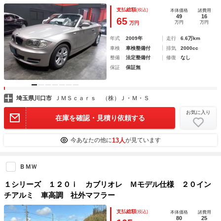
ライト 社外ナビ バックカメラ 革シート プッシュスター
支払総額
(税込)
本体価格
諸費用
ト スマートキー スペアキー ＥＴＣ
49
16
65
万円
万円
万円
年式
2009年
走行
6.6万km
車検
車検整備付
排気
2000cc
整備
法定整備付
修復
なし
保証
保証無
埼玉県川口市
ＪＭＳｃａｒｓ （株）Ｊ・Ｍ・Ｓ
お気に入り
在庫を確認・見積り依頼する
13人
今あなたの他に
が見ています
ＢＭＷ
１シリーズ １２０ｉ カブリオレ Ｍモデル仕様 ２０イン
チアルミ 車高調 社外マフラー
支払総額
(税込)
本体価格
諸費用
80
25