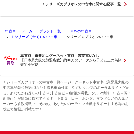
１シリーズカブリオレの中古車に関する記事一覧
中古車
メーカー・ブランド一覧
ＢＭＷの中古車
１シリーズ（全て）の中古車
１シリーズカブリオレの中古車
車買取・車査定はグーネット買取 営業電話なし
【日本最大級の加盟店数】約30万のデータから予想以上の高額
査定を実現！
１シリーズカブリオレの中古車一覧ページ｜グーネット中古車は業界最大級の
中古車登録台数約50万台を誇る車両検索しやすいクルマのポータルサイトだか
ら、あなたがお探しの中古車(中古自動車)情報が満載。クルマ情報（中古車両・
新車両）が簡単に検索できます。トヨタ、日産、ホンダ、マツダなどの人気メ
ーカーも多数掲載中。その他、あなたのカーライフ全般をサポートする為のお
役立ち情報が満載です！