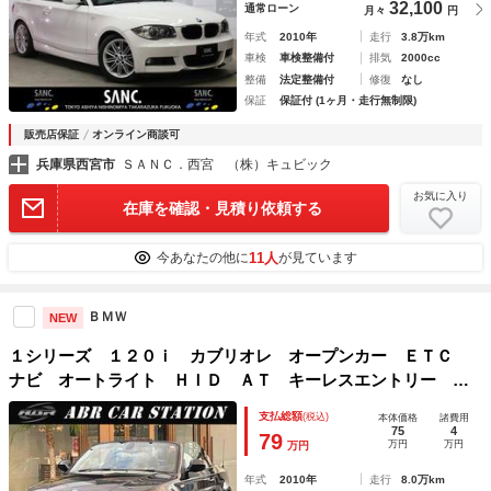
32,100
通常ローン
月々
円
年式
2010年
走行
3.8万km
車検
車検整備付
排気
2000cc
整備
法定整備付
修復
なし
保証
保証付 (1ヶ月・走行無制限)
販売店保証
オンライン商談可
兵庫県西宮市
ＳＡＮＣ．西宮 （株）キュビック
お気に入り
在庫を確認・見積り依頼する
11人
今あなたの他に
が見ています
ＢＭＷ
NEW
１シリーズ １２０ｉ カブリオレ オープンカー ＥＴＣ
ナビ オートライト ＨＩＤ ＡＴ キーレスエントリー 電
動格納ミラー アルミホイール 盗難防止システム ＡＢＳ
支払総額
(税込)
本体価格
諸費用
ＣＤ ＤＶＤ再生 ミュージックプレイヤー接続可 エアコン
75
4
79
万円
万円
万円
年式
2010年
走行
8.0万km