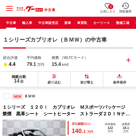
0
お気に入り
閲覧履歴
中古車
輸入車
中古車販売店
新車
車買取
カーリース
整備工場
１シリーズカブリオレ（ＢＭＷ）の中古車
総合評価
平均価格
燃費
（WLTCモード）
4.4
79.1
15.4
万円
km/l
掲載台数
14
台
絞り込む
並び替え
条件保存
ＢＭＷ
NEW
１シリーズ １２０ｉ カブリオレ Ｍスポーツパッケージ
禁煙 黒革シート シートヒーター ストラーダ２ＤＩＮナ
ビ フルセグＴＶ ＤＶＤ再生 バックカメラ Ｍスポーツエ
支払総額
(税込)
本体価格
諸費用
クステリア スポーツシート アルミニウムインテリアトリ
122
18.1
140.
1
万円
万円
万円
ム スポーツサス Ｍスポーツ１７ＡＷ