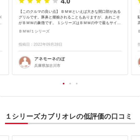
4.0
【このクルマの良い点】 ＢＭＷといえば大きな開口部がある
バ
グリルです。豚鼻と揶揄されることもありますが、あれこそ
駐車
がＢＭＷの象徴です。 １シリーズはＢＭＷの中で最もサイズ
.
が小さい車種になっていますが、フロントマスクはしっかり
ＢＭＷ/１シリーズ
とＢＭＷです。 ...
投稿日：2022年09月28日
アネモーネのぼ
兵庫県加古川市
１シリーズカブリオレの低評価の口コミ