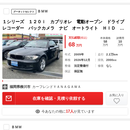
ＢＭＷ
グーネットセレクト
１シリーズ １２０ｉ カブリオレ 電動オープン ドライブ
レコーダー バックカメラ ナビ オートライト ＨＩＤ 赤
革シート シートヒーター 電動シート １６インチアルミホ
支払総額
(税込)
本体価格
諸費用
イール
58
10
68
万円
万円
万円
年式
2009年
走行
2.2万km
車検
2026年12月
排気
2000cc
整備
法定整備付
修復
なし
保証
保証無
福岡県柳川市
カーフレンドＹＡＮＡＧＡＷＡ
お気に入り
在庫を確認・見積り依頼する
17人
今あなたの他に
が見ています
ＢＭＷ