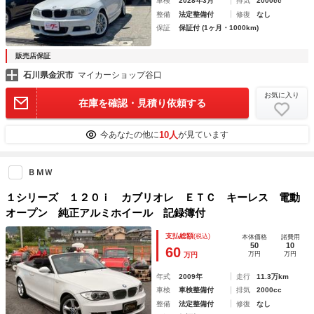
車検
2028年3月
排気
2000cc
整備
法定整備付
修復
なし
保証
保証付 (1ヶ月・1000km)
販売店保証
石川県金沢市
マイカーショップ谷口
お気に入り
在庫を確認・見積り依頼する
10人
今あなたの他に
が見ています
ＢＭＷ
１シリーズ １２０ｉ カブリオレ ＥＴＣ キーレス 電動
オープン 純正アルミホイール 記録簿付
支払総額
(税込)
本体価格
諸費用
50
10
60
万円
万円
万円
年式
2009年
走行
11.3万km
車検
車検整備付
排気
2000cc
整備
法定整備付
修復
なし