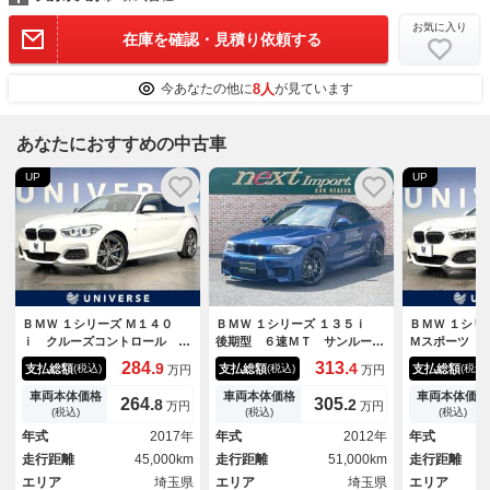
お気に入り
在庫を確認・見積り依頼する
8人
今あなたの他に
が見ています
あなたにおすすめの中古車
UP
UP
ＢＭＷ １シリーズ Ｍ１４０
ＢＭＷ １シリーズ １３５ｉ
ＢＭＷ １シ
ｉ クルーズコントロール イ
後期型 ６速ＭＴ サンルー
Ｍスポーツ 
ンテリジェントセーフティ 純
フ ｃａｒｐｌａｙ対応 赤レ
トパッケージ
284.
313.
9
4
支払総額
支払総額
支払総額
(税込)
(税込)
(税込)
万円
万円
正ナビ バックカメラ コンフ
ザーシート アドバン１９Ａ
ビューカメラ
ォートアクセス ＬＥＤヘッド
Ｗ Ｍｐｅｒｆｏｒｍａｎｃｅ
ＥＤヘッドラ
車両本体価格
車両本体価格
車両本体価格
264.
305.
8
2
万円
万円
ライト アルカンターラコンビ
グリル カーボントランクスポ
ントロール 
(税込)
(税込)
(税込)
シート パワーシート 純正１
イラー・リアディフーザー オ
ｈ 純正１７
年式
2017年
年式
2012年
年式
８インチＡＷ パドルシフト
ートライト ナビ ＵＳＢ Ｅ
ール ＥＴＣ
走行距離
45,000km
走行距離
51,000km
走行距離
ＴＣ
エリア
埼玉県
エリア
埼玉県
エリア