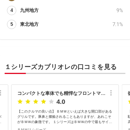
9
%
九州地方
7.1
%
東北地方
１シリーズカブリオレの口コミを見る
コンパクトな車体でも精悍なフロントマスクのＢＭＷ
4.0
【このクルマの良い点】 ＢＭＷといえば大きな開口部がある
バ
グリルです。豚鼻と揶揄されることもありますが、あれこそ
駐車
がＢＭＷの象徴です。 １シリーズはＢＭＷの中で最もサイズ
.
が小さい車種になっていますが、フロントマスクはしっかり
ＢＭＷ/１シリーズ