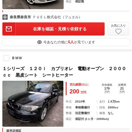
保証
保証無
奈良県奈良市
ＦＵＥＬ株式会社（フュエル）
お気に入り
在庫を確認・見積り依頼する
6人
今あなたの他に
が見ています
ＢＭＷ
１シリーズ １２０ｉ カブリオレ 電動オープン ２０００
ｃｃ 黒皮シート シートヒーター
支払総額
(税込)
本体価格
諸費用
179
21
200
万円
万円
万円
年式
2010年
走行
1.9万km
車検
車検整備付
排気
2000cc
整備
法定整備付
修復
なし
保証
保証付 (1ヶ月・1000km)
販売店保証