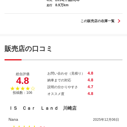
年式
8.9万km
クロスビー ハイブリッドＭＸ
走行
この販売店の在庫一覧
スイフト ＲＳ
販売店の口コミ
4.8
お問い合わせ（見積り）
総合評価
4.8
4.8
納車までの対応
4.7
説明の分かりやすさ
★★★★☆
投稿数：106
4.8
オススメ度
ＩＳ Ｃａｒ Ｌａｎｄ 川崎店
Nana
2025年12月06日