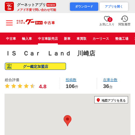
グーネットアプリ
RENEW
ダウンロード
アプリを開く
メアド不要で問い合わせ可能
0
お気に入り
閲覧履歴
中古車
輸入車
中古車販売店
新車
車買取
カーリース
整備工場
ＩＳ Ｃａｒ Ｌａｎｄ 川崎店
グー鑑定加盟店
総合評価
投稿数
在庫台数
106
36
4.8
件
台
地図アプリを見る