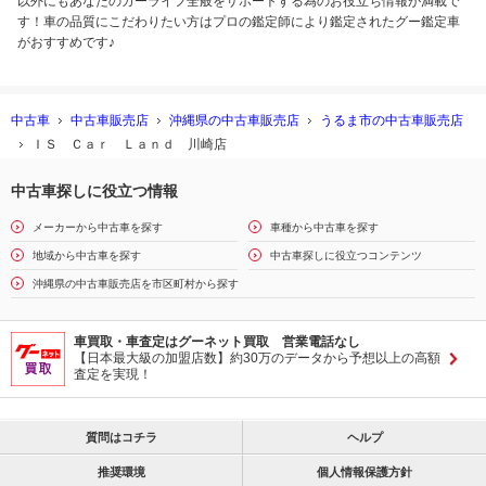
以外にもあなたのカーライフ全般をサポートする為のお役立ち情報が満載で
す！車の品質にこだわりたい方はプロの鑑定師により鑑定されたグー鑑定車
がおすすめです♪
中古車
中古車販売店
沖縄県の中古車販売店
うるま市の中古車販売店
ＩＳ Ｃａｒ Ｌａｎｄ 川崎店
中古車探しに役立つ情報
メーカーから中古車を探す
車種から中古車を探す
地域から中古車を探す
中古車探しに役立つコンテンツ
沖縄県の中古車販売店を市区町村から探す
車買取・車査定はグーネット買取 営業電話なし
【日本最大級の加盟店数】約30万のデータから予想以上の高額
査定を実現！
質問はコチラ
ヘルプ
推奨環境
個人情報保護方針