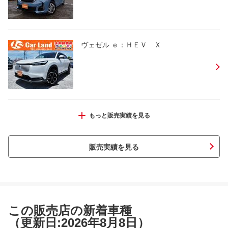
ヴェゼル ｅ：ＨＥＶ Ｘ
ステップワゴンスパーダ Ｚ
もっと販売実績を見る
販売実績を見る
アルト
この販売店の新着車種
（更新日:2026年8月8日）