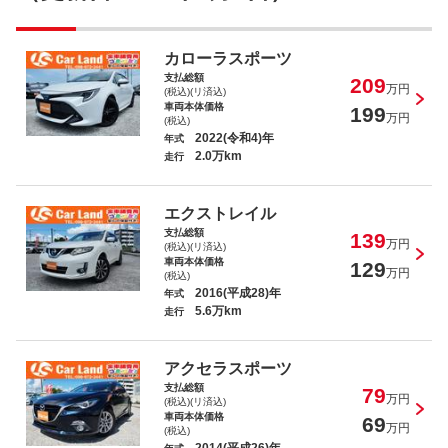
デイズルークス ハイウェイスター Ｘ
カローラスポーツ
支払総額
209
万円
(税込)(リ済込)
車両本体価格
199
万円
(税込)
2022(令和4)年
年式
2.0万km
走行
アルト Ｆ
エクストレイル
支払総額
139
万円
(税込)(リ済込)
車両本体価格
129
万円
(税込)
2016(平成28)年
年式
5.6万km
走行
タント カスタムＲＳ ＳＡ
アクセラスポーツ
支払総額
79
万円
(税込)(リ済込)
車両本体価格
69
万円
(税込)
2014(平成26)年