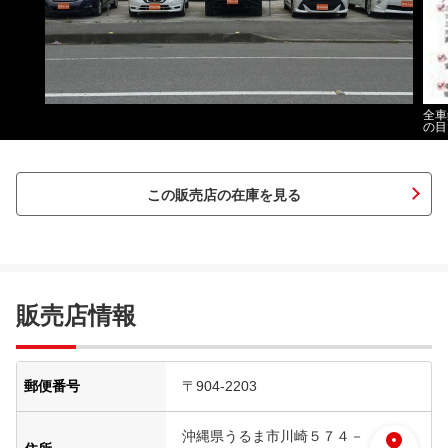
全車
の目
この販売店の在庫を見る
販売店情報
郵便番号
〒904-2203
沖縄県うるま市川崎５７４－