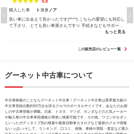
★★★★★
5.0
購入した車
トヨタノア
良い車に出会えて良かったです(*^^*) こちらの要望にも対応し
て下さり、とても良い車屋さんです☆ 手続きなどもサポート
助かりました☆ また利用したいと思いました☆ありがとうご
もっと見る
ざいます！
この販売店のレビュー一覧
グーネット中古車について
中古車検索のことならグーネット中古車！グーネット中古車は業界最大級の
中古車登録台数約50万台を誇るクルマのポータルサイトです。あなたのお探
しの中古車情報が満載。日産、トヨタ、マツダ、ホンダなどの人気メーカー
や輸入車の中古車車両価格が簡単に検索可能です。その他、ワゴンやセダン
といったボディタイプ別の検索や最新自動車カタログなど最新のクルマ情報
もいっぱい♪そして、ランキング、口コミ、保険、車検や買取・査定など購入