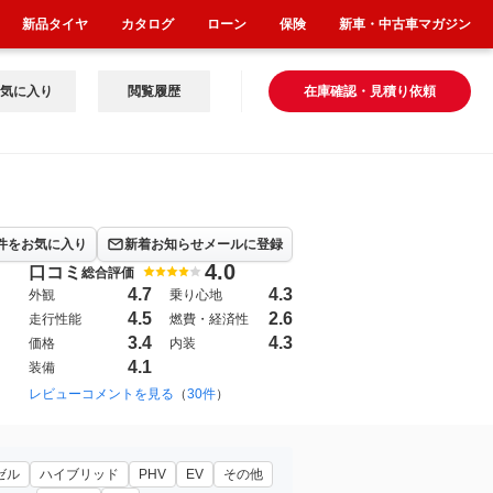
新品タイヤ
カタログ
ローン
保険
新車・中古車マガジン
気に入り
閲覧履歴
在庫確認・見積り依頼
件をお気に入り
新着お知らせメールに登録
4.0
口コミ
総合評価
4.7
4.3
外観
乗り心地
4.5
2.6
走行性能
燃費・経済性
3.4
4.3
価格
内装
4.1
装備
2000年10月~2007年6月（2）
レビューコメントを見る
（
30件
）
2019年2月~（149）
ゼル
ハイブリッド
PHV
EV
その他