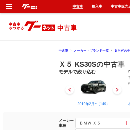
中古車
輸入車
中古車販売
新車
中古車
中古車
メーカー・ブランド一覧
ＢＭＷの
輸入車
Ｘ５ KS30Sの中古車
クルマ買取
モデルで絞り込む
カーリース
タイヤ交換
2000年10月~2007年6月（2）
2019年2月~（149）
整備工場
メーカー
ＢＭＷ Ｘ５
車種
車検