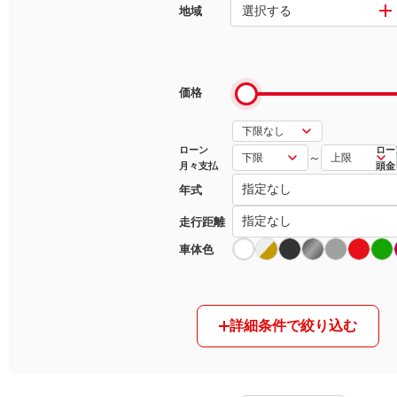
選択する
地域
マガジン
車カタログ
価格
自動車ローン
ローン
ロー
～
月々支払
頭金
保険
年式
レビュー
走行距離
車体色
価格相場
教習所
詳細条件で絞り込む
用語集