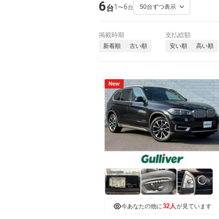
6
1
6
〜
台
台
掲載時期
支払総額
新着順
古い順
安い順
高い順
New
32人
今あなたの他に
が見ています