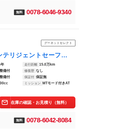
0078-6046-9340
無料
グーネットセレクト
Ｘ５ ｘＤｒｉｖｅ ３５ｄ ｘライン インテリジェントセーフティ ＡＣＣ ＰＤＣ レーンキープアシスト プライドスポットモニター パノラマサンルーフ チャコールレザーシート／ヒーター ソフトクローズドア ＢＭＷアクティブＬＥＤライト
6年
15.0万km
走行距離
整備付
なし
修復歴
整備付
保証無
保証付
00cc
MTモード付きAT
ミッション
在庫の確認・お見積り（無料）
0078-6042-8084
無料