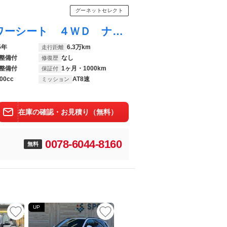
グーネットセレクト
Ｘ５ ｘＤｒｉｖｅ ３５ｄ ｘライン パワーシート ４ＷＤ ナビ オートライト ルーフレール オートクルーズコントロール レザー ＥＴＣ車載器
5年
6.3万km
走行距離
整備付
なし
修復歴
整備付
1ヶ月・1000km
保証付
00cc
AT8速
ミッション
在庫の確認・お見積り（無料）
0078-6044-8160
無料
UP
UP
UP