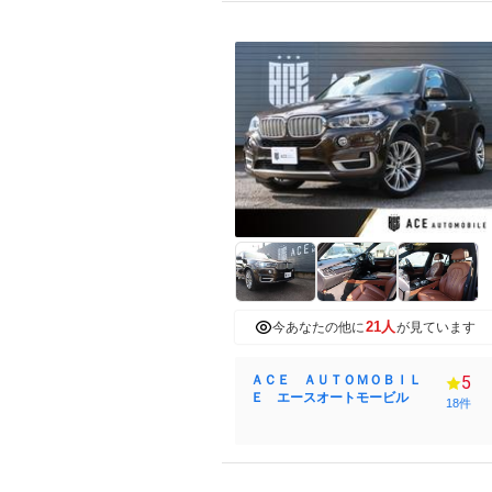
21人
今あなたの他に
が見ています
ＡＣＥ ＡＵＴＯＭＯＢＩＬ
5
Ｅ エースオートモービル
18件