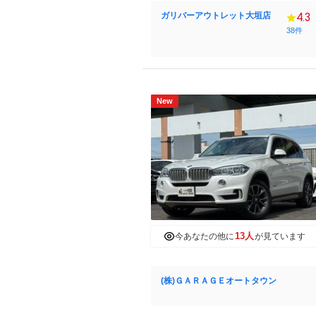
ガリバーアウトレット大垣店
4.3
38件
New
13人
今あなたの他に
が見ています
(株)ＧＡＲＡＧＥオートタウン