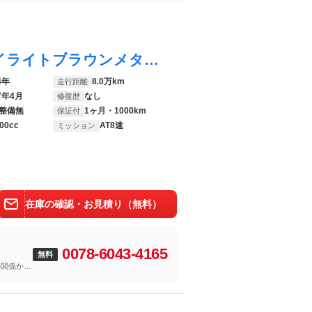
Ｘ５ ｘＤｒｉｖｅ ３５ｄ ｘライン パイライトブラウンメタリック ＩＮＤＩＶＩＤＵＡＬブラウン革 Ｂａｎｇ＆Ｏｌｕｆｓｅｎ コンフォートＰＫＧ ソフトクローズドア コンフォートシート 全席シートヒーター ＨＵＤ ＡＣＣ ＢＳＭ
4年
8.0万km
走行距離
7年4月
なし
修復歴
整備無
1ヶ月・1000km
保証付
00cc
AT8速
ミッション
在庫の確認・お見積り（無料）
0078-6043-4165
無料
の関係から