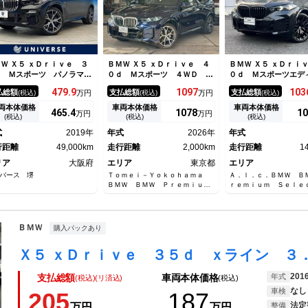
Ｗ Ｘ５ ｘＤｒｉｖｅ ３
ＢＭＷ Ｘ５ ｘＤｒｉｖｅ ４
ＢＭＷ Ｘ５ ｘＤｒｉ
ｄ Ｍスポーツ パノラマガ
０ｄ Ｍスポーツ ４ＷＤ 後
０ｄ Ｍスポーツエデ
スサンルーフ プラスパッケ
期型 ７人乗 【ＢＭＷ正規デ
シャドー 認定中古車
479.
9
1097
103
払総額
支払総額
支払総額
(税込)
万円
(税込)
万円
(税込)
ジ 純正２１インチ５本Ｙ字
ィーラー／認定中古車】【最長
５台特別仕様車 ブラ
ポークＡＷ レーダークルー
４年・走行距離無制限保証付
ー ブラック２２ＡＷ
両本体価格
車両本体価格
車両本体価格
465.
4
1078
10
万円
万円
コントロール 全周囲カメ
き】弊社デモカー／禁煙車／後
ブラック内装 Ｍブレ
(税込)
(税込)
(税込)
 茶革シート 全席シートヒ
輪操舵／ｈａｒｍａｎｋａｒｄ
ラックグリル クリス
式
2019年
年式
2026年
年式
ター 純正ナビ フルセグＴ
ｏｎ／パノラマサンルーフ／シ
ニッシュ
 禁煙車
行距離
49,000km
ートエアコン／シートマッサー
走行距離
2,000km
走行距離
1
ジ／ハンドルヒーター
リア
大阪府
エリア
東京都
エリア
バース 堺
Ｔｏｍｅｉ－Ｙｏｋｏｈａｍａ
Ａ．ｌ．ｃ．ＢＭＷ Ｂ
ＢＭＷ ＢＭＷ Ｐｒｅｍｉｕ
ｒｅｍｉｕｍ Ｓｅｌｅ
ｍ Ｓｅｌｅｃｔｉｏｎ 調布
ｎ 杉並
ＢＭＷ
購入パックあり
201
年式
支払総額
車両本体価格
(税込)(リ済込)
(税込)
なし
車検
205
187
法定
万円
万円
整備