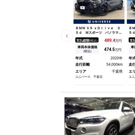
ＢＭＷ Ｘ５ ｘＤｒｉｖｅ ３
ＢＭ
５ｄ Ｍスポーツ パノラマガ
５
ラスサンルーフ コンフォート
ラ
489.
4
支払総額
支
(税込)
万円
パッケージ プラスパッケー
ー
ジ ｈａｒｍａｎ／ｋａｒｄｏ
ス
車両本体価格
車
474.
5
万円
ｎサウンド クリスタルシフト
ズ
(税込)
ノブ 純正ナビ 地デジ 全周
ラ
年式
2020年
年
囲カメラ ヘッドアップディス
ー
プレイ 革シート ＥＴＣ
走行距離
54,000km
Ｖ
走
エリア
千葉県
エ
ユニバース 千葉北
ユニ