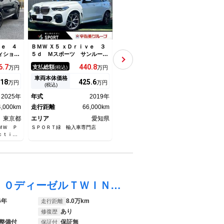
ｖｅ ４
ＢＭＷ Ｘ５ ｘＤｒｉｖｅ ３
ＢＭＷ Ｘ５ ｘＤｒｉｖｅ ４
ＢＭＷ
ィション
５ｄ Ｍスポーツ サンルーフ
０ｄ Ｍスポーツ パノラマガ
ｄ 
 全国６
／エアサス／ＯＰ２１インチＡ
ラスサンルーフ プラスパッケ
ペン
6.
7
440.
8
678.
3
支払総額
支払総額
支払
万円
(税込)
万円
(税込)
万円
ックレザ
Ｗ／ＡｐｐｌｅＣａｒＰｌａｙ
ージ 黒革シート 前席シート
Ｇ／
 ピアノ
／茶革シート／シートヒーター
エアコン 前席中列パワーシー
Ｄ／
車両本体価格
車両本体価格
車両
18
425.
6
662.
8
万円
万円
万円
ーキ ブ
／メモリー付きパワーシート／
ト・シートヒーター 全ドアソ
／ブ
(税込)
(税込)
タルフィ
パワーバックドア／アダプティ
フトクローズ レーダークルー
ア／
2025年
年式
2019年
年式
2023年
年式
ブクルーズコントロール／フル
ズコントロール ハーマンカー
アシ
4,000km
セグＴＶ／全方位カメラ
走行距離
66,000km
ドン 禁煙車
走行距離
25,000km
トヒ
走行
ーズ
東京都
エリア
愛知県
エリア
大阪府
エリ
ＭＷ Ｐ
ＳＰＯＲＴ緑 輸入車専門店
ユニバース 堺
グッド
ｃｔｉｏ
車 Ｓ
Ｘ５ ｘＤｒｉｖｅ ３５ｄ ｘライン ３．０ディーゼルＴＷＩＮＰＯＷＥＲターボエンジン８速パドルＳ４ＷＤブラウンレザーインテリアＸラインエアロアダブティブクルーズＣパワーシートシートヒーター１９アルミ全方位カメラＬＥＤライト電動Ｒゲート
6年
8.0万km
走行距離
あり
修復歴
整備付
保証無
保証付