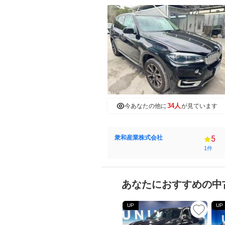
34人
今あなたの他に
が見ています
衆和産業株式会社
5
1件
あなたにおすすめの中
UP
UP