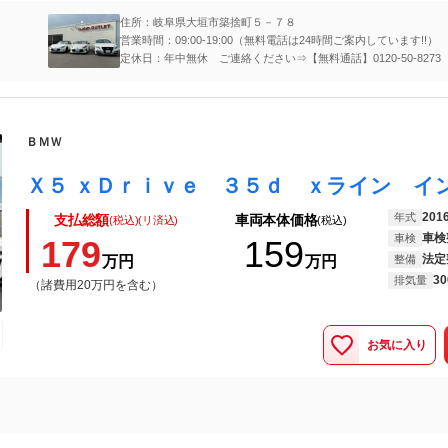
住所：岐阜県大垣市築捨町５－７８
営業時間：09:00-19:00（無料電話は24時間ご案内しています!!）
定休日：年中無休 ご連絡ください⇒【無料通話】0120-50-8273
ＢＭＷ
201
年式
支払総額
車両本体価格
(税込)(リ済込)
(税込)
車検
車検
179
159
法定
万円
万円
整備
30
排気量
（諸費用20万円を含む）
お気に入り