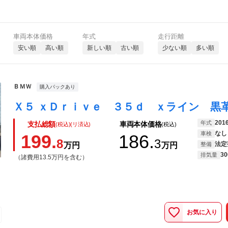
車両本体価格
年式
走行距離
安い順
高い順
新しい順
古い順
少ない順
多い順
ＢＭＷ
購入パックあり
201
年式
支払総額
車両本体価格
(税込)(リ済込)
(税込)
なし
車検
199.
186.
8
3
法定
万円
万円
整備
30
排気量
（諸費用13.5万円を含む）
お気に入り