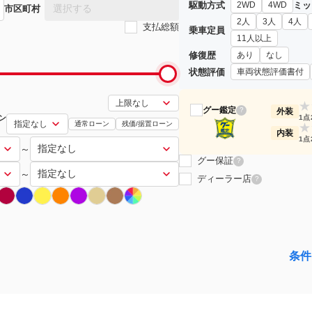
駆動方式
ミッ
2WD
4WD
選択する
市区町村
2人
3人
4人
支払総額
乗車定員
11人以上
修復歴
あり
なし
状態評価
車両状態評価書付
★
グー鑑定
?
外装
ン
1点
通常ローン
残価/据置ローン
★
内装
1点
～
グー保証
?
～
ディーラー店
?
条件