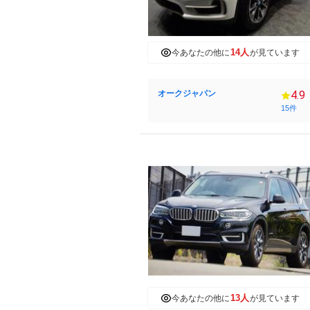
14人
今あなたの他に
が見ています
オークジャパン
4.9
15件
13人
今あなたの他に
が見ています