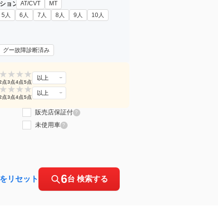
ション
AT/CVT
MT
5人
6人
7人
8人
9人
10人
グー故障診断済み
★
★
★
★
以上
2点
3点
4点
5点
★
★
★
★
以上
2点
3点
4点
5点
販売店保証付
?
未使用車
?
6
をリセット
台 検索する