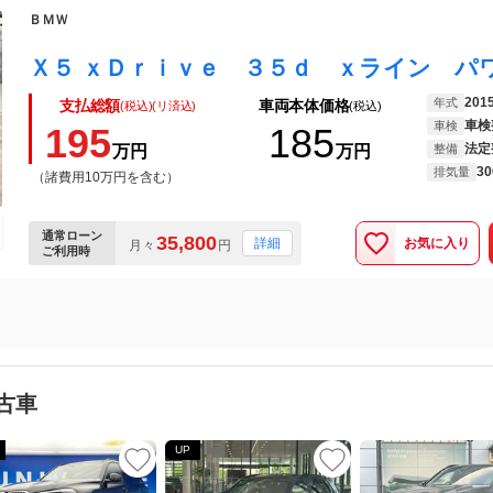
ＢＭＷ
201
年式
支払総額
車両本体価格
(税込)(リ済込)
(税込)
車検
車検
195
185
法定
万円
万円
整備
30
排気量
（諸費用10万円を含む）
通常ローン
35,800
お気に入り
詳細
月々
円
ご利用時
古車
UP