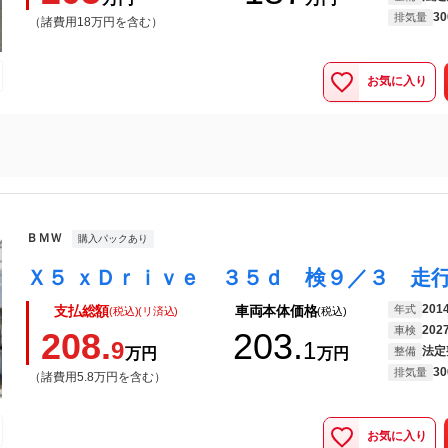
30
排気量
（諸費用18万円を含む）
お気に入り
ＢＭＷ
購入パックあり
201
年式
支払総額
車両本体価格
(税込)(リ済込)
(税込)
202
車検
208.
203.
9
1
法定
万円
万円
整備
30
排気量
（諸費用5.8万円を含む）
お気に入り