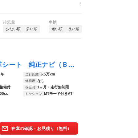
1
排気量
車検
少ない順
多い順
短い順
長い順
Ｘ５ ｘＤｒｉｖｅ ３５ｄ ｘライン 黒革シート 純正ナビ（ＢＴ・フルセグ・ＣＤ・ＤＶＤ） 全方位カメラ パワーバックドア 前席パワーシート 前席シートヒーター シートメモリ 電動リアゲート プッシュスタート クリアランスソナー
6年
6.5万km
走行距離
なし
修復歴
整備付
1ヶ月・走行無制限
保証付
00cc
MTモード付きAT
ミッション
在庫の確認・お見積り（無料）