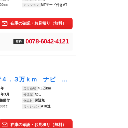
00cc
MTモード付きAT
ミッション
在庫の確認・お見積り（無料）
0078-6042-4121
無料
Ｘ５ ｘＤｒｉｖｅ ３５ｄ 検９／３ 走行４．３万ｋｍ ナビ ＥＴＣ Ｂカメラ 黒革 スライディングルーフ ４ＷＤ 禁煙 記録簿
4年
4.3万km
走行距離
7年3月
なし
修復歴
整備付
保証無
保証付
00cc
AT8速
ミッション
在庫の確認・お見積り（無料）