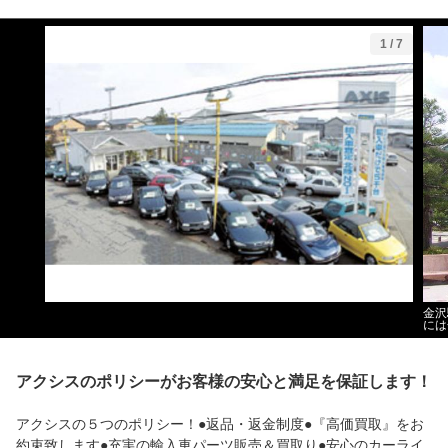
1
/
7
金沢
には
アクシスのポリシーがお客様の安心と満足を保証します！
アクシスの５つのポリシー！●返品・返金制度●『高価買取』をお
約束致します●充実の輸入車パーツ販売＆買取り●安心のカーライ