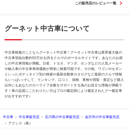
この販売店のレビュー一覧
グーネット中古車について
中古車検索のことならグーネット中古車！グーネット中古車は業界最大級の
中古車登録台数約50万台を誇るクルマのポータルサイトです。あなたのお探
しの中古車情報が満載。日産、トヨタ、マツダ、ホンダなどの人気メーカー
や輸入車の中古車車両価格が簡単に検索可能です。その他、ワゴンやセダン
といったボディタイプ別の検索や最新自動車カタログなど最新のクルマ情報
もいっぱい♪そして、ランキング、口コミ、保険、車検や買取・査定など購入
以外にもあなたのカーライフ全般をサポートする為のお役立ち情報が満載で
す！車の品質にこだわりたい方はプロの鑑定師により鑑定されたグー鑑定車
がおすすめです♪
中古車
中古車販売店
石川県の中古車販売店
金沢市の中古車販売店
アクシス（株）