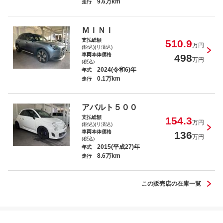
9.6万km
走行
メルセデスＡＭＧ Ｇ６３ ＡＭＧレザーエク
スクルーシブパッケージ
ＭＩＮＩ
支払総額
510.9
万円
(税込)(リ済込)
車両本体価格
498
万円
(税込)
2024(令和6)年
年式
0.1万km
走行
ＬＸ ＬＸ６００ エグゼクティブ
アバルト５００
支払総額
154.3
万円
(税込)(リ済込)
車両本体価格
136
万円
(税込)
2015(平成27)年
年式
8.6万km
マセラティ ３２００ＧＴ ベースグレー
走行
ド
この販売店の在庫一覧