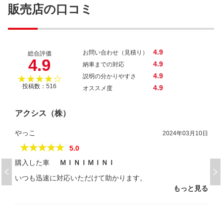
ランボルギーニ ウルス ベースグレー
販売店の口コミ
ド
4.9
お問い合わせ（見積り）
総合評価
4.9
4.9
納車までの対応
4.9
説明の分かりやすさ
★★★★☆
投稿数：516
4.9
オススメ度
アクシス（株）
やっこ
2024年03月10日
★★★★★
5.0
購入した車
ＭＩＮＩＭＩＮＩ
いつも迅速に対応いただけて助かります。
もっと見る