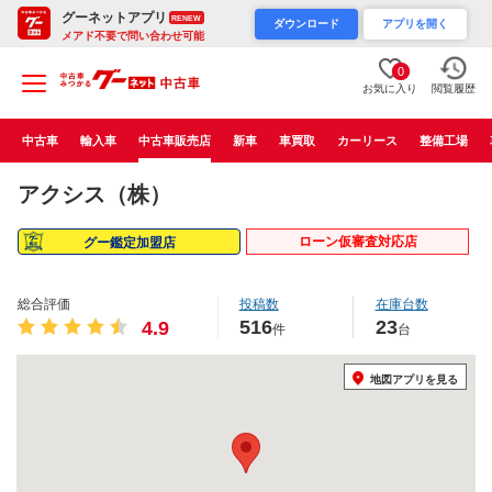
グーネットアプリ
RENEW
ダウンロード
アプリを開く
メアド不要で問い合わせ可能
0
お気に入り
閲覧履歴
中古車
輸入車
中古車販売店
新車
車買取
カーリース
整備工場
アクシス（株）
ローン仮審査対応店
グー鑑定加盟店
総合評価
投稿数
在庫台数
516
23
4.9
件
台
地図アプリを見る