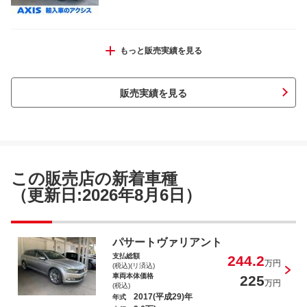
ポルシェ パナメーラ ターボＳ
もっと販売実績を見る
販売実績を見る
ＮＳＸ ベースグレード
この販売店の新着車種
（更新日:2026年8月6日）
ポルシェ タイカン タイカンＧＴＳ
パサートヴァリアント
支払総額
244.2
万円
(税込)(リ済込)
車両本体価格
225
万円
(税込)
2017(平成29)年
年式