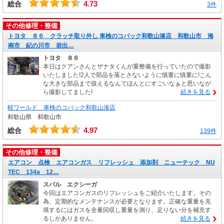
4.73
総合
3件
その他修理・整備
トヨタ ８６ クラッチ取り外し 車検のコバック和歌山湊店 和歌山市 海
南市 紀の川市 岩出…
トヨタ ８６
本日はクアンさんとザナタくんが重整備を行っていたので撮影
いたしました!2人で部品を落とさないように慎重に慎重に!こん
な大きな部品まで扱えるなんてほんとにすごいなぁと思いなが
ら撮影してました!
続きを見る
軽ワールド 車検のコバック和歌山湊店
和歌山県 和歌山市
4.97
総合
139件
その他修理・整備
エアコン 点検 エアコンガス リフレッシュ 添加剤 ニューテック NU
TEC 134a 12…
スバル エクシーガ
今回はエアコンガスのリフレッシュをご紹介いたします。その
為、定期的なメンテナンスが必要となります。正確な重量を充
填するにはガスを全量回収し重量を測り、足りない分を補充す
るしかありません。
続きを見る