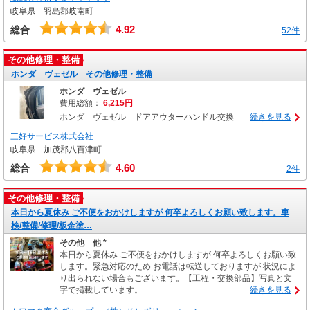
岐阜県 羽島郡岐南町
4.92
総合
52件
その他修理・整備
ホンダ ヴェゼル その他修理・整備
ホンダ ヴェゼル
費用総額：
6,215円
ホンダ ヴェゼル ドアアウターハンドル交換
続きを見る
三好サービス株式会社
岐阜県 加茂郡八百津町
4.60
総合
2件
その他修理・整備
本日から夏休み ご不便をおかけしますが 何卒よろしくお願い致します。車
検/整備/修理/板金塗…
その他 他 *
本日から夏休み ご不便をおかけしますが 何卒よろしくお願い致
します。緊急対応のため お電話は転送しておりますが 状況によ
り出られない場合もございます。【工程・交換部品】写真と文
字で掲載しています。
続きを見る