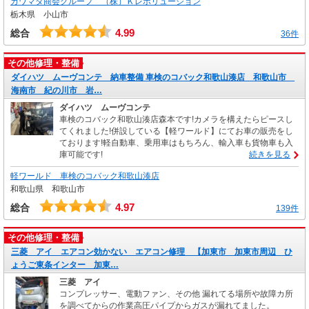
カワマタ商会グループ （株）Ｋレボリューション
栃木県 小山市
4.99
総合
36件
その他修理・整備
ダイハツ ムーヴコンテ 納車整備 車検のコバック和歌山湊店 和歌山市
海南市 紀の川市 岩…
ダイハツ ムーヴコンテ
車検のコバック和歌山湊店森本です!カメラを構えたらピースし
てくれました!併設している【軽ワールド】にてお車の販売をし
ております!軽自動車、乗用車はもちろん、輸入車も貨物車も入
庫可能です!
続きを見る
軽ワールド 車検のコバック和歌山湊店
和歌山県 和歌山市
4.97
総合
139件
その他修理・整備
三菱 アイ エアコン効かない エアコン修理 【加東市 加東市周辺 ひ
ょうご東条インター 加東…
三菱 アイ
コンプレッサー、電動ファン、その他 漏れてる場所や故障カ所
を調べてからの作業高圧パイプからガスが漏れてました。