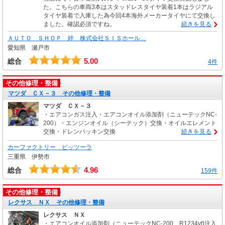
た。こちらの車両3本はスタッドレスタイヤ装着1本はラジアル
タイヤ装着で入庫した為今回4本海外メーカータイヤにて交換し
ました。確認必須ですね。
続きを見る
ＡＵＴＯ ＳＨＯＰ 絆 株式会社ＳＩＳホール…
愛知県 瀬戸市
5.00
総合
4件
その他修理・整備
マツダ ＣＸ－３ その他修理・整備
マツダ ＣＸ－３
・エアコンガス注入・エアコンオイル添加剤（ニューテックNC-
200）・エンジンオイル（シーテック）交換・オイルエレメント
交換・ドレンパッキン交換
続きを見る
カーファクトリー ピッツーラ
三重県 伊勢市
4.96
総合
159件
その他修理・整備
レクサス ＮＸ その他修理・整備
レクサス ＮＸ
・エアコンオイル添加剤（ニューテックNC-200 R1234yf)注入