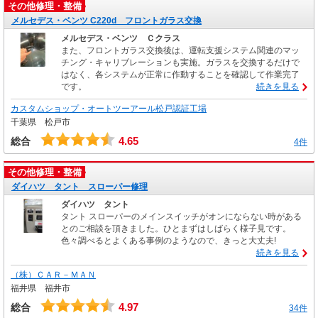
その他修理・整備
メルセデス・ベンツ C220d フロントガラス交換
メルセデス・ベンツ Ｃクラス
また、フロントガラス交換後は、運転支援システム関連のマッ
チング・キャリブレーションも実施。ガラスを交換するだけで
はなく、各システムが正常に作動することを確認して作業完了
です。
続きを見る
カスタムショップ・オートツーアール松戸認証工場
千葉県 松戸市
4.65
総合
4件
その他修理・整備
ダイハツ タント スローパー修理
ダイハツ タント
タント スローパーのメインスイッチがオンにならない時がある
とのご相談を頂きました。ひとまずはしばらく様子見です。
色々調べるとよくある事例のようなので、きっと大丈夫!
続きを見る
（株）ＣＡＲ－ＭＡＮ
福井県 福井市
4.97
総合
34件