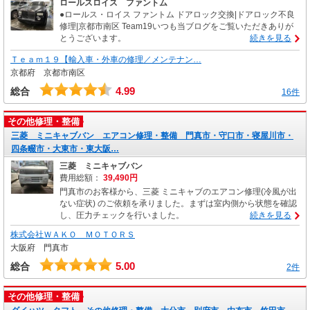
ロールスロイス ファントム
●ロールス・ロイス ファントム ドアロック交換|ドアロック不良
修理|京都市南区 Team19いつも当ブログをご覧いただきありが
とうございます。
続きを見る
Ｔｅａｍ１９【輸入車・外車の修理／メンテナン…
京都府 京都市南区
4.99
総合
16件
その他修理・整備
三菱 ミニキャブバン エアコン修理・整備 門真市・守口市・寝屋川市・
四条畷市・大東市・東大阪…
三菱 ミニキャブバン
費用総額：
39,490円
門真市のお客様から、三菱 ミニキャブのエアコン修理(冷風が出
ない症状) のご依頼を承りました。まずは室内側から状態を確認
し、圧力チェックを行いました。
続きを見る
株式会社ＷＡＫＯ ＭＯＴＯＲＳ
大阪府 門真市
5.00
総合
2件
その他修理・整備