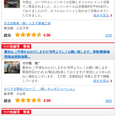
今回は、ムーヴのエンジンオイル交換とオイルエレメント交換
でご来店されました。エンジンオイルは交換後約5千Km走行し
ておりましたので、オイルエレメントと合わせて交換させてい
ただきました。
続きを見る
京王自動車（株）八王子整備工場
東京都 八王子市
4.96
総合
25件
その他修理・整備
夏休み ご不便をおかけしますが 何卒よろしくお願い致します。車検/整備/修
理/板金塗装/故障…
その他 他 *
夏休み ご不便をおかけしますが 何卒よろしくお願い致します。
緊急対応のため お電話は転送しておりますが 状況により出られ
ない場合もございます。【工程・交換部品】写真と文字で掲載
しています。
続きを見る
カワマタ商会グループ （株）Ｋレボリューション
栃木県 小山市
4.99
総合
36件
その他修理・整備