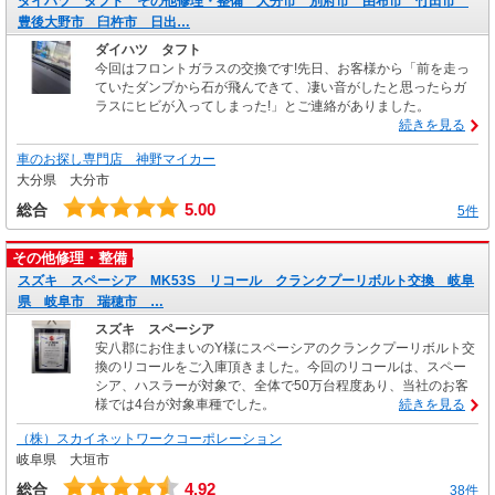
ダイハツ タフト その他修理・整備 大分市 別府市 由布市 竹田市
豊後大野市 臼杵市 日出…
ダイハツ タフト
今回はフロントガラスの交換です!先日、お客様から「前を走っ
ていたダンプから石が飛んできて、凄い音がしたと思ったらガ
ラスにヒビが入ってしまった!」とご連絡がありました。
続きを見る
車のお探し専門店 神野マイカー
大分県 大分市
5.00
総合
5件
その他修理・整備
スズキ スペーシア MK53S リコール クランクプーリボルト交換 岐阜
県 岐阜市 瑞穂市 …
スズキ スペーシア
安八郡にお住まいのY様にスペーシアのクランクプーリボルト交
換のリコールをご入庫頂きました。今回のリコールは、スペー
シア、ハスラーが対象で、全体で50万台程度あり、当社のお客
様では4台が対象車種でした。
続きを見る
（株）スカイネットワークコーポレーション
岐阜県 大垣市
4.92
総合
38件