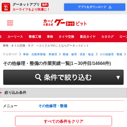
グーネットアプリ
無料
アプリをダウンロード
カーライフをより快適に！
取
カーリース
整備工場
車検
タイヤ交換
新品タイヤ
カタログ
ロー
車検・オイル交換・キズ・ヘコミクルマのことならグーネットピット
中古車TOP
車検・自動車整備・車修理
整備・修理・塗装・板金
その他修理・整備
その他修理・整備の作業実績一覧(1～30件目/14664件)
絞り込み条件
メニュー
その他修理・整備