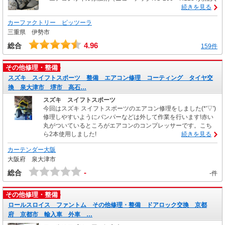
続きを見る
カーファクトリー ピッツーラ
三重県 伊勢市
4.96
総合
159件
その他修理・整備
スズキ スイフトスポーツ 整備 エアコン修理 コーティング タイヤ交
換 泉大津市 堺市 高石…
スズキ スイフトスポーツ
今回はスズキ スイフトスポーツのエアコン修理をしました(*'▽')
修理しやすいようにバンパーなどは外して作業を行います!赤い
丸がついているところがエアコンのコンプレッサーです。こち
ら2本使用しました!
続きを見る
カーテンダー大阪
大阪府 泉大津市
-
総合
-件
その他修理・整備
ロールスロイス ファントム その他修理・整備 ドアロック交換 京都
府 京都市 輸入車 外車 …