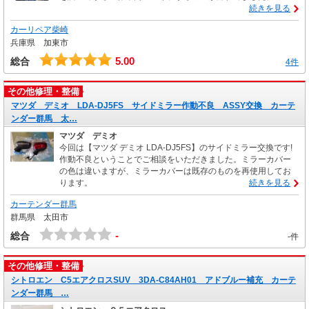
続きを見る
カーリペア柴崎
兵庫県 加東市
5.00
総合
4件
その他修理・整備
マツダ デミオ LDA-DJ5FS サイドミラー作動不良 ASSY交換 カーテ
ンダー群馬 太…
マツダ デミオ
今回は【マツダ デミオ LDA-DJ5FS】のサイドミラー交換です!
作動不良ということでご相談をいただきました。ミラーカバー
の色は違いますが、ミラーカバーは既存のものを再使用してお
ります。
続きを見る
カーテンダー群馬
群馬県 太田市
-
総合
-件
その他修理・整備
シトロエン C5エアクロスSUV 3DA-C84AH01 アドブルー補充 カーテ
ンダー群馬 …