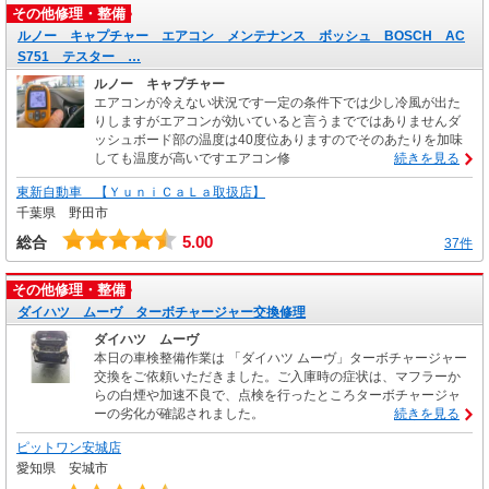
その他修理・整備
ルノー キャプチャー エアコン メンテナンス ボッシュ BOSCH AC
S751 テスター …
ルノー キャプチャー
エアコンが冷えない状況です一定の条件下では少し冷風が出た
りしますがエアコンが効いていると言うまでではありませんダ
ッシュボード部の温度は40度位ありますのでそのあたりを加味
しても温度が高いですエアコン修
続きを見る
東新自動車 【ＹｕｎｉＣａＬａ取扱店】
千葉県 野田市
5.00
総合
37件
その他修理・整備
ダイハツ ムーヴ ターボチャージャー交換修理
ダイハツ ムーヴ
本日の車検整備作業は 「ダイハツ ムーヴ」ターボチャージャー
交換をご依頼いただきました。ご入庫時の症状は、マフラーか
らの白煙や加速不良で、点検を行ったところターボチャージャ
ーの劣化が確認されました。
続きを見る
ピットワン安城店
愛知県 安城市