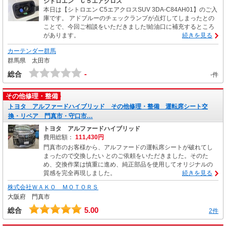
シトロエン Ｃ５エアクロス
本日は【シトロエン C5エアクロスSUV 3DA-C84AH01】のご入
庫です。 アドブルーのチェックランプが点灯してしまったとの
ことで、今回ご相談をいただきました!給油口に補充するところ
があります。
続きを見る
カーテンダー群馬
群馬県 太田市
-
総合
-件
その他修理・整備
トヨタ アルファードハイブリッド その他修理・整備 運転席シート交
換・リペア 門真市・守口市…
トヨタ アルファードハイブリッド
費用総額：
111,430円
門真市のお客様から、アルファードの運転席シートが破れてし
まったので交換したい とのご依頼をいただきました。そのた
め、交換作業は慎重に進め、純正部品を使用してオリジナルの
質感を完全再現しました。
続きを見る
株式会社ＷＡＫＯ ＭＯＴＯＲＳ
大阪府 門真市
5.00
総合
2件