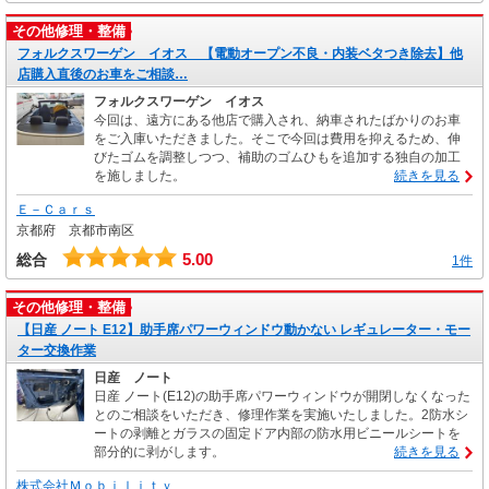
その他修理・整備
フォルクスワーゲン イオス 【電動オープン不良・内装ベタつき除去】他
店購入直後のお車をご相談…
フォルクスワーゲン イオス
今回は、遠方にある他店で購入され、納車されたばかりのお車
をご入庫いただきました。そこで今回は費用を抑えるため、伸
びたゴムを調整しつつ、補助のゴムひもを追加する独自の加工
を施しました。
続きを見る
Ｅ－Ｃａｒｓ
京都府 京都市南区
5.00
総合
1件
その他修理・整備
【日産 ノート E12】助手席パワーウィンドウ動かない レギュレーター・モー
ター交換作業
日産 ノート
日産 ノート(E12)の助手席パワーウィンドウが開閉しなくなった
とのご相談をいただき、修理作業を実施いたしました。2防水シ
ートの剥離とガラスの固定ドア内部の防水用ビニールシートを
部分的に剥がします。
続きを見る
株式会社Ｍｏｂｉｌｉｔｙ