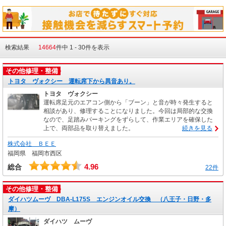
検索結果
14664
件中 1 - 30件を表示
その他修理・整備
トヨタ ヴォクシー 運転席下から異音あり。
トヨタ ヴォクシー
運転席足元のエアコン側から「ブーン」と音が時々発生すると
相談があり、修理することになりました。今回は局部的な交換
なので、足踏みパーキングをずらして、作業エリアを確保した
上で、両部品を取り替えました。
続きを見る
株式会社 ＢＥＥ
福岡県 福岡市西区
4.96
総合
22件
その他修理・整備
ダイハツムーヴ DBA-L175S エンジンオイル交換 （八王子・日野・多
摩）
ダイハツ ムーヴ