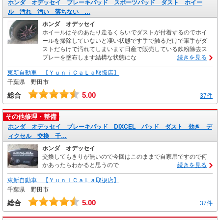
ホンダ オデッセイ ブレーキパッド スポーツパッド ダスト ホイー
ル 汚れ 汚い 落ちない …
ホンダ オデッセイ
ホイールはそのあたり走るくらいでダストが付着するのでホイ
ールを掃除していないと凄い状態です手で触るだけで軍手がダ
ストだらけで汚れてしまいます日産で販売している鉄粉除去ス
プレーを塗布します結構な状態にな
続きを見る
東新自動車 【ＹｕｎｉＣａＬａ取扱店】
千葉県 野田市
5.00
総合
37件
その他修理・整備
ホンダ オデッセイ ブレーキパッド DIXCEL パッド ダスト 効き デ
ィクセル 交換 千…
ホンダ オデッセイ
交換してもきりが無いので今回はこのままで自家用ですので何
かあったらわかると思うので
続きを見る
東新自動車 【ＹｕｎｉＣａＬａ取扱店】
千葉県 野田市
5.00
総合
37件