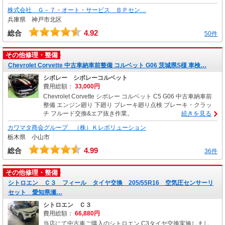
株式会社 Ｇ－７・オート・サービス ＢＰセン…
兵庫県 神戸市北区
4.92
総合
50件
その他修理・整備
Chevrolet Corvette 中古車納車前整備 コルベット G06 茨城県S様 車検…
シボレー シボレーコルベット
費用総額：
33,000円
Chevrolet Corvette シボレー コルベット C5 G06 中古車納車前
整備 エンジン廻り 下廻り ブレーキ廻り点検 ブレーキ・クラッ
チ フルード交換&エア抜き作業。
続きを見る
カワマタ商会グループ （株）Ｋレボリューション
栃木県 小山市
4.99
総合
36件
その他修理・整備
シトロエン Ｃ３ フィール タイヤ交換 205/55R16 空気圧センサーリ
セット 愛知県瀬…
シトロエン Ｃ３
費用総額：
66,880円
当店にて中古車ご購入のシトロエン C3タイヤ交換実施しまし