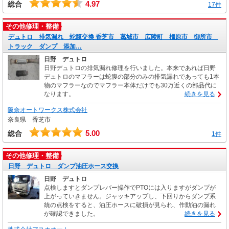
4.97
総合
17件
その他修理・整備
デュトロ 排気漏れ 蛇腹交換 香芝市 葛城市 広陵町 橿原市 御所市
トラック ダンプ 添加…
日野 デュトロ
日野デュトロの排気漏れ修理を行いました。本来であれば日野
デュトロのマフラーは蛇腹の部分のみの排気漏れであっても1本
物のマフラーなのでマフラー本体だけでも30万近くの部品代に
なります。
続きを見る
阪奈オートワークス株式会社
奈良県 香芝市
5.00
総合
1件
その他修理・整備
日野 デュトロ ダンプ油圧ホース交換
日野 デュトロ
点検しますとダンプレバー操作でPTOには入りますがダンプが
上がっていきません。ジャッキアップし、下回りからダンプ系
統の点検をすると、油圧ホースに破損が見られ、作動油の漏れ
が確認できました。
続きを見る