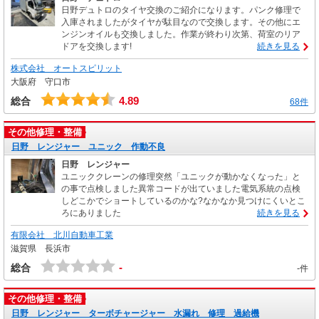
日野デュトロのタイヤ交換のご紹介になります。パンク修理で
入庫されましたがタイヤが駄目なので交換します。その他にエ
ンジンオイルも交換しました。作業が終わり次第、荷室のリア
ドアを交換します!
続きを見る
株式会社 オートスピリット
大阪府 守口市
4.89
総合
68件
その他修理・整備
日野 レンジャー ユニック 作動不良
日野 レンジャー
ユニッククレーンの修理突然「ユニックが動かなくなった」と
の事で点検しました異常コードが出ていました電気系統の点検
しどこかでショートしているのかな?なかなか見つけにくいとこ
ろにありました
続きを見る
有限会社 北川自動車工業
滋賀県 長浜市
-
総合
-件
その他修理・整備
日野 レンジャー ターボチャージャー 水漏れ 修理 過給機