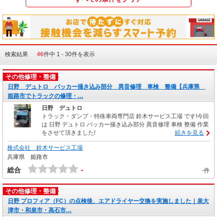
検索結果
46
件中 1 - 30件を表示
その他修理・整備
日野 デュトロ パッカー掻き込み部分 異音修理 車検 整備【兵庫県
姫路市でトラックの修理・…
日野 デュトロ
トラック・ダンプ・特殊車両専門店 鈴木サービス工場 です!今回
は 日野 デュトロ パッカー掻き込み部分 異音修理 車検 整備 作業
をさせて頂きました!
続きを見る
株式会社 鈴木サービス工場
兵庫県 姫路市
-
総合
-件
その他修理・整備
日野 プロフィア（FC）の点検後、エアドライヤー交換を実施しました｜泉大
津市・和泉市・高石市…