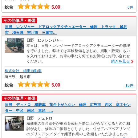
5.00
総合
6件
その他修理・整備
日野 レンジャー ドアロックアクチュエーター 修理 トラック 越谷
市 埼玉県 吉川市 三郷市…
日野 ヒノレンジャー
本日は、日野・レンジャードアロックアクチュエーターの修理
を行いました。弊社では車検整備をはじめ、買取・販売にも力
を入れております。お車の事なら何でもお気軽にお問い合わせ
ください。
続きを見る
株式会社 細田自動車
埼玉県 越谷市
5.00
総合
16件
その他修理・整備
日野 デュトロ 積載車 荷台上がらない 修理 広島市 西区 商工セン
ター 中区 南区 東区 …
日野 デュトロ
積載車の荷台部分が車両を載せた際に上がらなくなるとのご相
談があり、修理のご依頼となりました。併せてハブベアリング
のグリスアップ,タイヤ組替作業のご依頼もいただきましたの