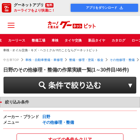
グーネットアプリ
無料
アプリをダウンロード
カーライフをより快適に！
取
カーリース
整備工場
車検
タイヤ交換
新品タイヤ
カタログ
ロー
車検・オイル交換・キズ・ヘコミクルマのことならグーネットピット
中古車TOP
車検・自動車整備・車修理
整備・修理・塗装・板金
その他修理・整備
日野のその他修理・整備の作業実績一覧(1～30件目/46件)
絞り込み条件
メーカー・ブランド
日野
メニュー
その他修理・整備