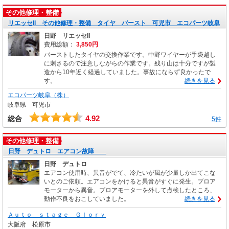
その他修理・整備
リエッセII その他修理・整備 タイヤ バースト 可児市 エコパーツ岐阜
日野 リエッセII
費用総額：
3,850円
バーストしたタイヤの交換作業です。中野ワイヤーが手袋越し
に刺さるので注意しながらの作業です。残り山は十分ですが製
造から10年近く経過していました。事故にならず良かったで
す。
続きを見る
エコパーツ岐阜（株）
岐阜県 可児市
4.92
総合
5件
その他修理・整備
日野 デュトロ エアコン故障
日野 デュトロ
エアコン使用時、異音がでて、冷たいが風が少量しか出てこな
いとのご依頼。エアコンをかけると異音がすぐに発生。ブロア
モーターから異音。ブロアモーターを外して点検したところ、
動作不良をおこしていました。
続きを見る
Ａｕｔｏ ｓｔａｇｅ Ｇｌｏｒｙ
大阪府 松原市