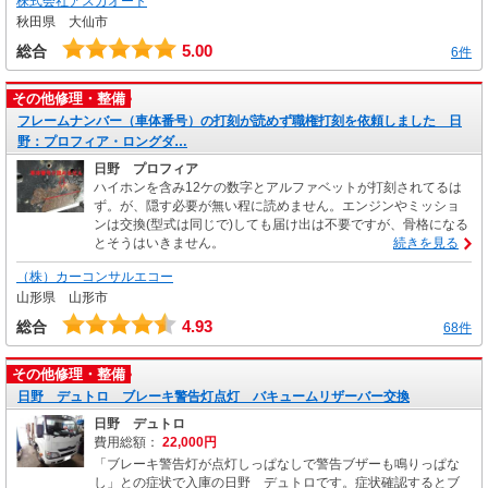
株式会社アスカオート
秋田県 大仙市
5.00
総合
6件
その他修理・整備
フレームナンバー（車体番号）の打刻が読めず職権打刻を依頼しました 日
野：プロフィア・ロングダ…
日野 プロフィア
ハイホンを含み12ケの数字とアルファベットが打刻されてるは
ず。が、隠す必要が無い程に読めません。エンジンやミッショ
ンは交換(型式は同じで)しても届け出は不要ですが、骨格になる
とそうはいきません。
続きを見る
（株）カーコンサルエコー
山形県 山形市
4.93
総合
68件
その他修理・整備
日野 デュトロ ブレーキ警告灯点灯 バキュームリザーバー交換
日野 デュトロ
費用総額：
22,000円
「ブレーキ警告灯が点灯しっぱなしで警告ブザーも鳴りっぱな
し」との症状で入庫の日野 デュトロです。症状確認するとブ