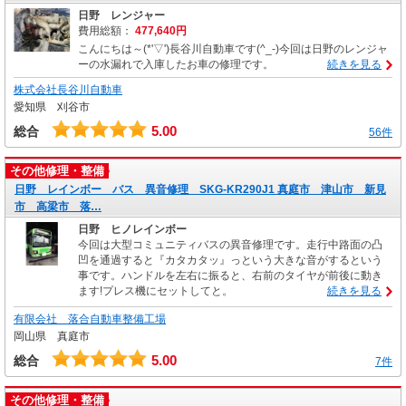
日野 レンジャー
費用総額：
477,640円
こんにちは～(*'▽')長谷川自動車です(^_-)今回は日野のレンジャ
ーの水漏れで入庫したお車の修理です。
続きを見る
株式会社長谷川自動車
愛知県 刈谷市
5.00
総合
56件
その他修理・整備
日野 レインボー バス 異音修理 SKG-KR290J1 真庭市 津山市 新見
市 高梁市 落…
日野 ヒノレインボー
今回は大型コミュニティバスの異音修理です。走行中路面の凸
凹を通過すると『カタカタッ』っという大きな音がするという
事です。ハンドルを左右に振ると、右前のタイヤが前後に動き
ます!プレス機にセットしてと。
続きを見る
有限会社 落合自動車整備工場
岡山県 真庭市
5.00
総合
7件
その他修理・整備