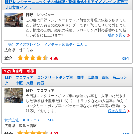
日野 レンジャー ユニック その他修理・整備 株式会社アイズブレイン 広島市
廿日市市 イノ…
日野 レンジャー
この度は日野レンジャートラック荷台の修理の依頼を頂きまし
た。錆びた荷台の鉄板をサンダーで切り取ったりして外しまし
た。根太の交換、鉄板の張替、フローリング材の張替をして新
しい荷台に仕上げます!
続きを見る
（株）アイズブレイン イノテック広島テクニカ…
広島県 廿日市市
4.96
総合
36件
その他修理・整備
日野 プロフィア コンクリートポンプ車 修理 広島市 西区 商工セン
ター 中区 東区 南区 …
日野 プロフィア
今回はコンクリートポンプ車の修理でお車をご入庫いただきま
した!弊社は小型車だけでなく、トラックなどの大型車に加えて
コンクリートポンプ車・パッカー車などの特殊車両の整備にも
対応しております。
続きを見る
株式会社 ＫＵＢＯＸＴ ＭＥ
広島県 広島市西区
4.97
総合