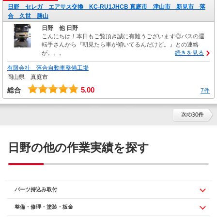
日野 セレガ エアサス交換 KC-RU1JHCB 真庭市 津山市 新見市 落
合 久世 勝山
日野 他 日野
こんにちは！本日もご覧頂き誠に有難うございます◎バスの運
転手さんから『朝見たら車が傾いてるんだけど。』との連絡
が。。。
続きを見る
有限会社 落合自動車整備工場
岡山県 真庭市
5.00
総合
7件
日野の他の作業実績を探す
パーツ持込み取付
整備・修理・塗装・板金