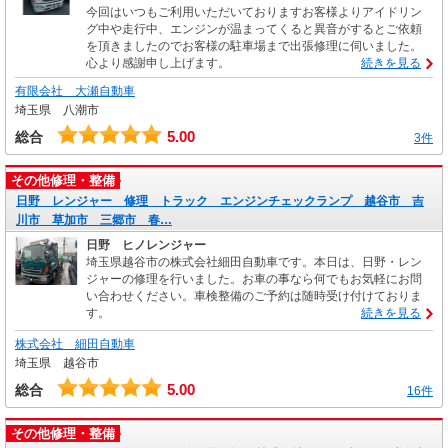
今回はいつもご利用いただいておりますお客様よりアイドリン
グ中や走行中、エンジンが温まってくると異音がするとご依頼
を頂きましたのでお客様の駐車場まで出張修理に伺いました。
心より感謝申し上げます。
続きを見る
有限会社 大瀬自動車
埼玉県 八潮市
5.00
総合
3件
その他修理・整備
日野 レンジャー 修理 トラック エンジンチェックランプ 越谷市 吉
川市 草加市 三郷市 春…
日野 ヒノレンジャー
埼玉県越谷市の株式会社細田自動車です。本日は、日野・レン
ジャーの修理を行いました。お車の事なら何でもお気軽にお問
い合わせください。車検整備のご予約は随時受け付けておりま
す。
続きを見る
株式会社 細田自動車
埼玉県 越谷市
5.00
総合
16件
その他修理・整備