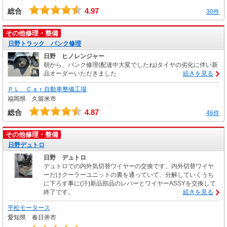
4.97
総合
30件
その他修理・整備
日野トラック パンク修理
日野 ヒノレンジャー
朝から、パンク修理(配達中大変でしたね)タイヤの劣化に伴い新
品オーダーいただきました
続きを見る
ＰＬ Ｃａｒ自動車整備工場
福岡県 久留米市
4.87
総合
46件
その他修理・整備
日野デュトロ
日野 デュトロ
デュトロでの内外気切替ワイヤーの交換です。内外切替ワイヤ
ーだけクーラーユニットの裏を通っていて、分解していくうち
に下ろす事に(汗)新品部品のレバーとワイヤーASSYを交換して
終了です。
続きを見る
平松モータース
愛知県 春日井市