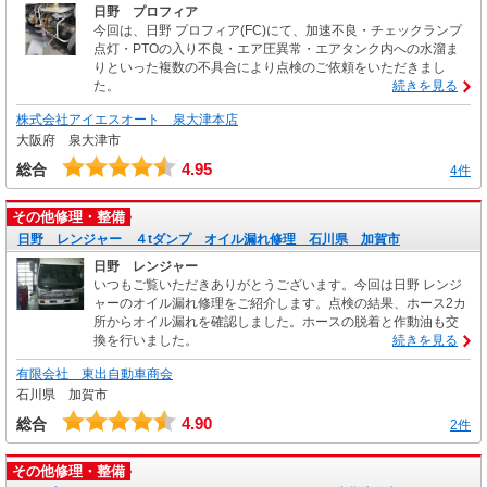
日野 プロフィア
今回は、日野 プロフィア(FC)にて、加速不良・チェックランプ
点灯・PTOの入り不良・エア圧異常・エアタンク内への水溜ま
りといった複数の不具合により点検のご依頼をいただきまし
た。
続きを見る
株式会社アイエスオート 泉大津本店
大阪府 泉大津市
4.95
総合
4件
その他修理・整備
日野 レンジャー ４tダンプ オイル漏れ修理 石川県 加賀市
日野 レンジャー
いつもご覧いただきありがとうございます。今回は日野 レンジ
ャーのオイル漏れ修理をご紹介します。点検の結果、ホース2カ
所からオイル漏れを確認しました。ホースの脱着と作動油も交
換を行いました。
続きを見る
有限会社 東出自動車商会
石川県 加賀市
4.90
総合
2件
その他修理・整備