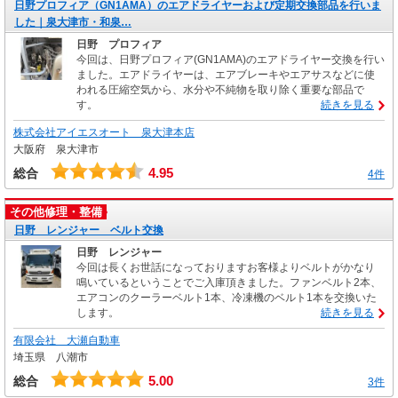
日野プロフィア（GN1AMA）のエアドライヤーおよび定期交換部品を行いま
した｜泉大津市・和泉…
日野 プロフィア
今回は、日野プロフィア(GN1AMA)のエアドライヤー交換を行い
ました。エアドライヤーは、エアブレーキやエアサスなどに使
われる圧縮空気から、水分や不純物を取り除く重要な部品で
す。
続きを見る
株式会社アイエスオート 泉大津本店
大阪府 泉大津市
4.95
総合
4件
その他修理・整備
日野 レンジャー ベルト交換
日野 レンジャー
今回は長くお世話になっておりますお客様よりベルトがかなり
鳴いているということでご入庫頂きました。ファンベルト2本、
エアコンのクーラーベルト1本、冷凍機のベルト1本を交換いた
します。
続きを見る
有限会社 大瀬自動車
埼玉県 八潮市
5.00
総合
3件