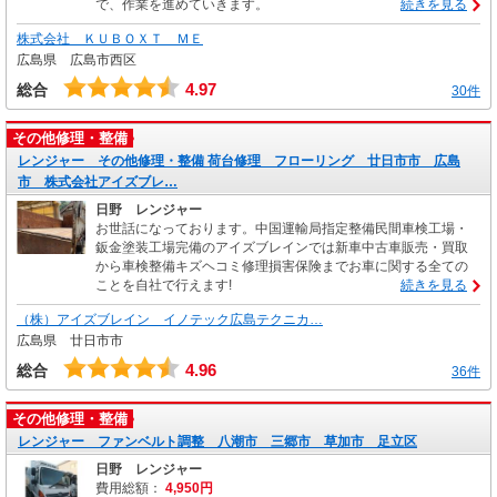
で、作業を進めていきます。
続きを見る
株式会社 ＫＵＢＯＸＴ ＭＥ
広島県 広島市西区
4.97
総合
30件
その他修理・整備
レンジャー その他修理・整備 荷台修理 フローリング 廿日市市 広島
市 株式会社アイズブレ…
日野 レンジャー
お世話になっております。中国運輸局指定整備民間車検工場・
鈑金塗装工場完備のアイズブレインでは新車中古車販売・買取
から車検整備キズヘコミ修理損害保険までお車に関する全ての
ことを自社で行えます!
続きを見る
（株）アイズブレイン イノテック広島テクニカ…
広島県 廿日市市
4.96
総合
36件
その他修理・整備
レンジャー ファンベルト調整 八潮市 三郷市 草加市 足立区
日野 レンジャー
費用総額：
4,950円