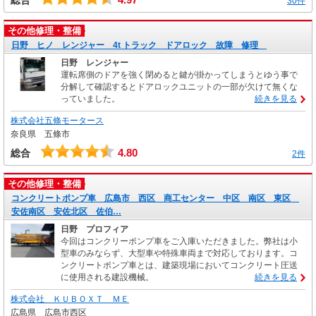
30件
その他修理・整備
日野 ヒノ レンジャー 4t トラック ドアロック 故障 修理
日野 レンジャー
運転席側のドアを強く閉めると鍵が掛かってしまうとゆう事で
分解して確認するとドアロックユニットの一部が欠けて無くな
っていました。
続きを見る
株式会社五條モータース
奈良県 五條市
4.80
総合
2件
その他修理・整備
コンクリートポンプ車 広島市 西区 商工センター 中区 南区 東区
安佐南区 安佐北区 佐伯…
日野 プロフィア
今回はコンクリーポンプ車をご入庫いただきました。弊社は小
型車のみならず、大型車や特殊車両まで対応しております。コ
ンクリートポンプ車とは、建築現場においてコンクリート圧送
に使用される建設機械。
続きを見る
株式会社 ＫＵＢＯＸＴ ＭＥ
広島県 広島市西区