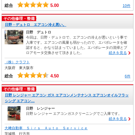
5.00
総合
10件
その他修理・整備
日野・デュトロ エアコン冷え悪い。
日野 デュトロ
今回は、日野・デュトロで、エアコンの冷えが悪いという事で
入庫です。エアコンの風量も弱かったので、エバポレータを確
認すると、かなり詰まっていました。エバポレータの清掃とブ
ロアモータ交換させて頂きました。
続きを見る
（株）クラフト
大阪府 東大阪市
4.50
総合
6件
その他修理・整備
日野 レンジャー エアコン ガス エアコンメンテナンス エアコンオイルフラッ
シング エアコン…
日野 レンジャー
日野 レンジャー エアコンガスクリーニングでご入庫です。
続きを見る
大﨑自動車 Ｓｉｒｓ Ａｕｔｏ Ｓｅｒｖｉｃｅ
茨城県 行方市