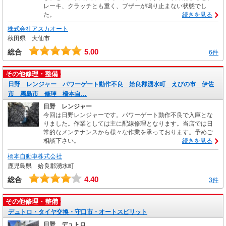
レーキ、クラッチとも重く、ブザーが鳴り止まない状態でし
た。
続きを見る
株式会社アスカオート
秋田県 大仙市
5.00
総合
6件
その他修理・整備
日野 レンジャー パワーゲート動作不良 姶良郡湧水町 えびの市 伊佐
市 霧島市 修理 橋本自…
日野 レンジャー
今回は日野レンジャーです。パワーゲート動作不良で入庫とな
りました。作業としては主に配線修理となります。当店では日
常的なメンテナンスから様々な作業を承っております。予めご
相談下さい。
続きを見る
橋本自動車株式会社
鹿児島県 姶良郡湧水町
4.40
総合
3件
その他修理・整備
デュトロ・タイヤ交換・守口市・オートスピリット
日野 デュトロ