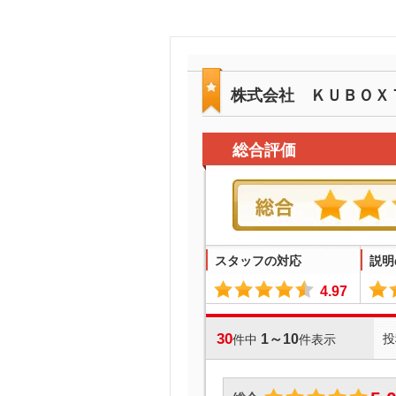
株式会社 ＫＵＢＯＸ
総合評価
スタッフの対応
説明
4.97
30
1～10
投
件中
件表示