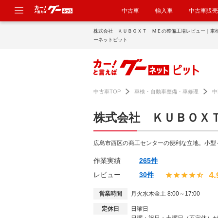
中古車
輸入車
中古車販売
株式会社 ＫＵＢＯＸＴ ＭＥの整備工場レビュー｜車
ーネットピット
中古車TOP
車検・自動車整備・車修理
中
株式会社 ＫＵＢＯＸ
広島市西区の商工センターの便利な立地。小型
作業実績
265件
4.
レビュー
30件
営業時間
月火水木金土 8:00～17:00
定休日
日曜日