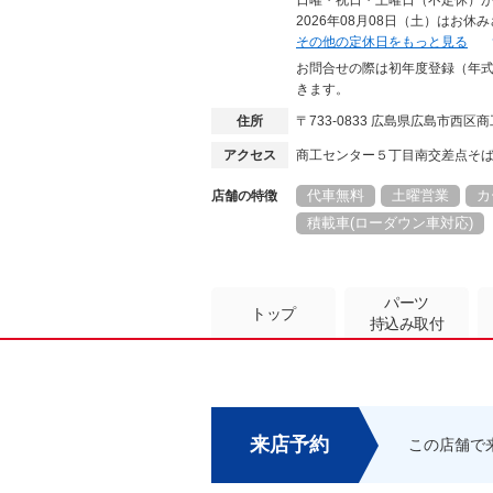
日曜・祝日・土曜日（不定休）
2026年08月08日（土）はお
その他の定休日をもっと見る
お問合せの際は初年度登録（年
きます。
住所
〒733-0833 広島県広島市西
アクセス
商工センター５丁目南交差点そ
代車無料
土曜営業
カ
店舗の特徴
積載車(ローダウン車対応)
パーツ
トップ
持込み取付
来店予約
この店舗で