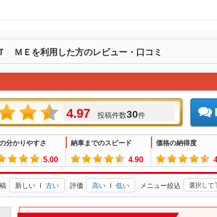
Ｔ ＭＥを利用した方のレビュー・口コミ
4.97
30
投稿件数
件
の分かりやすさ
納車までのスピード
価格の納得度
5.00
4.90
稿
新しい
l
古い
評価
高い
l
低い
メニュー絞込