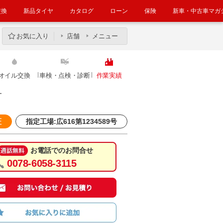
交換
新品タイヤ
カタログ
ローン
保険
新車・中古車マガ
お気に入り
店舗
メニュー
オイル交換
車検・点検・診断
作業実績
ー
証
指定工場:広616第1234589号
お電話でのお問合せ
0078-6058-3115