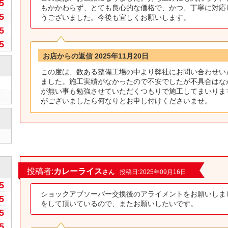
5
もかかわらず、とても良心的な価格で、かつ、丁寧に対応
5
うございました。今後も宜しくお願いします。
5
5
お店からの返信 2025年11月20日
この度は、数ある整備工場の中より弊社にお問い合わせい
ました。施工実績がなかったので不安でしたが不具合はな
が無い事も勉強させていただくつもりで施工してまいりま
がございましたら何なりとお申し付けくださいませ。
0
投稿者:
カレーライス
さん
投稿日:2025年09月16日
5
ショックアブソーバー交換後のアライメントをお願いしま
5
をして頂いているので、またお願いしたいです。
5
5