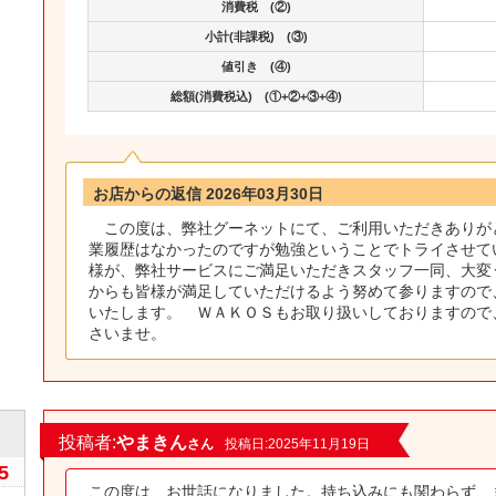
消費税 (②)
小計(非課税) (③)
値引き (④)
総額(消費税込) (①+②+③+④)
お店からの返信 2026年03月30日
この度は、弊社グーネットにて、ご利用いただきありが
業履歴はなかったのですが勉強ということでトライさせて
様が、弊社サービスにご満足いただきスタッフ一同、大変
からも皆様が満足していただけるよう努めて参りますので
いたします。 ＷＡＫＯＳもお取り扱いしておりますので
さいませ。
0
投稿者:
やまきん
さん
投稿日:2025年11月19日
5
この度は、お世話になりました。持ち込みにも関わらず、