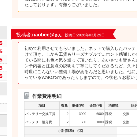
たしております。有難うございました。
0
投稿者:
naobee@
さん
投稿日:2026年03月29日
5
初めて利用させてもらいました。ネットで購入したバッテ
5
けて頂き、しかも工賃もリーズナブルで…ホント感謝しか
5
ている間にも色々気を遣って頂いたり、あいさつも皆さん
ンテ内容と注意点の説明を丁寧にしてくださるなど、久々
5
時世にこんないい整備工場があるんだと思いました。他に
5
っているWAKO’Sであったりしますので、今後色々お願
作業費用明細
項目
数量
単価(円)
金額(円)
消費税
区
バッテリー交換工賃
2
3000
6000
課税
交換
バッテリー処分費
2
500
1000
課税
交換
小計(課税) (①)