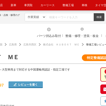
店
新車
車買取
カーリース
整備工場
車検
タイヤ
検・点検・修理のグ
パーツ持込み取付
整備・修理・塗装・板金
国
広島県
広島市西区
株式会社 ＫＵＢＯＸＴ ＭＥ
整備工場レビュ
Ｔ ＭＥ
特定整備認
～大型車両まで対応する中国運輸局認証・指定工場です
97