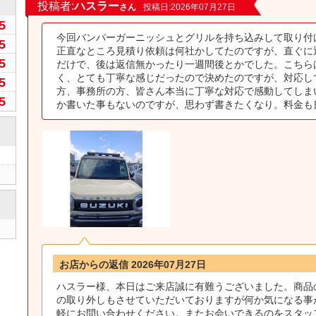
0
投稿者:
ハスラー
さん
投稿日:2026年07月27日
5
今回バンパーガーニッシュとグリルを持ち込みして取り付
5
正直なところ見積り依頼は何社かしてたのですが、直ぐに
5
だけで、後は返信無かったり一週間後とかでした。こちら
く、とても丁寧な感じだったので決めたのですが、対応し
5
方、事務所の方、皆さん本当に丁寧な対応で感動してしま
5
か書いた事もないのですが、思わず書きたくなり。料金も
お店からの返信 2026年07月27日
ハスラー様、本日はご来店誠に有難うございました。商品
の取り外しもさせていただいておりますが何か気になる事
軽にお問い合わせください。またお会いできるのをスタッ