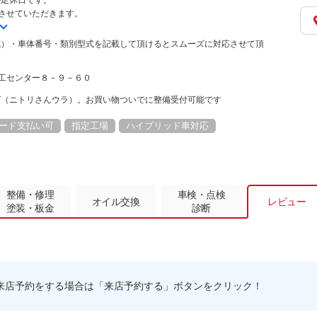
が定休日です。
休みさせていただきます。
式）・車体番号・類別型式を記載して頂けるとスムーズに対応させて頂
区商工センター８－９－６０
ば（ニトリさんウラ）。お買い物ついでに整備受付可能です
ード支払い可
指定工場
ハイブリッド車対応
整備・修理
車検・点検
オイル交換
レビュー
塗装・板金
診断
来店予約をする場合は「来店予約する」ボタンをクリック！