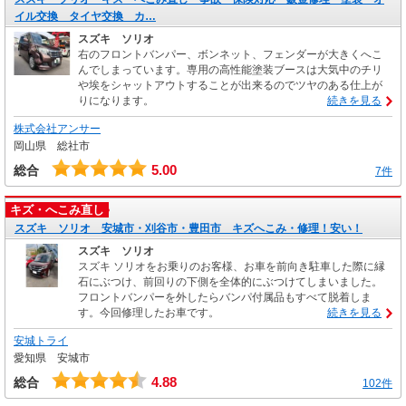
イル交換 タイヤ交換 カ…
スズキ ソリオ
右のフロントバンパー、ボンネット、フェンダーが大きくへこ
んでしまっています。専用の高性能塗装ブースは大気中のチリ
や埃をシャットアウトすることが出来るのでツヤのある仕上が
りになります。
続きを見る
株式会社アンサー
岡山県 総社市
5.00
総合
7件
キズ・へこみ直し
スズキ ソリオ 安城市・刈谷市・豊田市 キズへこみ・修理！安い！
スズキ ソリオ
スズキ ソリオをお乗りのお客様、お車を前向き駐車した際に縁
石にぶつけ、前回りの下側を全体的にぶつけてしまいました。
フロントバンパーを外したらバンパ付属品もすべて脱着しま
す。今回修理したお車です。
続きを見る
安城トライ
愛知県 安城市
4.88
総合
102件