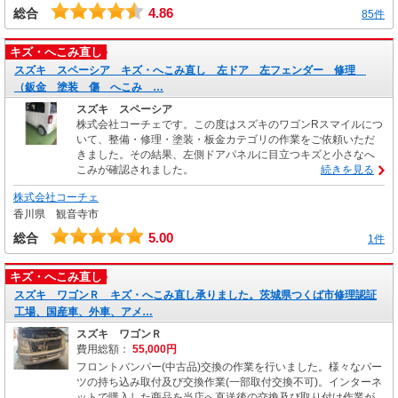
4.86
総合
85件
キズ・へこみ直し
スズキ スペーシア キズ・へこみ直し 左ドア 左フェンダー 修理
（鈑金 塗装 傷 へこみ …
スズキ スペーシア
株式会社コーチェです。この度はスズキのワゴンRスマイルにつ
いて、整備・修理・塗装・板金カテゴリの作業をご依頼いただ
きました。その結果、左側ドアパネルに目立つキズと小さなへ
こみが確認されました。
続きを見る
株式会社コーチェ
香川県 観音寺市
5.00
総合
1件
キズ・へこみ直し
スズキ ワゴンＲ キズ・へこみ直し承りました。茨城県つくば市修理認証
工場、国産車、外車、アメ…
スズキ ワゴンＲ
費用総額：
55,000円
フロントバンパー(中古品)交換の作業を行いました。様々なパー
ツの持ち込み取付及び交換作業(一部取付交換不可)。インターネ
ットで購入した商品を当店へ直送後の交換及び取り付け作業が