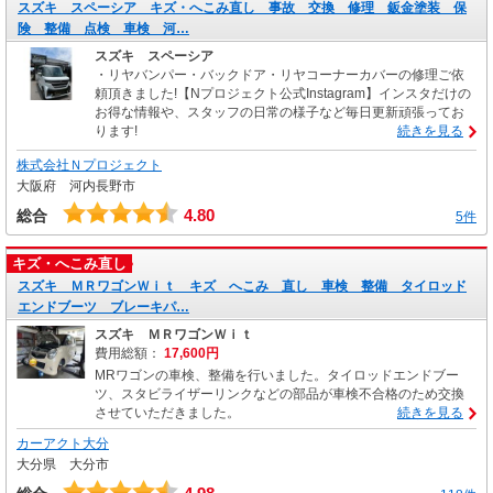
スズキ スペーシア キズ・へこみ直し 事故 交換 修理 鈑金塗装 保
険 整備 点検 車検 河…
スズキ スペーシア
・リヤバンパー・バックドア・リヤコーナーカバーの修理ご依
頼頂きました!【Nプロジェクト公式Instagram】インスタだけの
お得な情報や、スタッフの日常の様子など毎日更新頑張ってお
ります!
続きを見る
株式会社Ｎプロジェクト
大阪府 河内長野市
4.80
総合
5件
キズ・へこみ直し
スズキ ＭＲワゴンＷｉｔ キズ へこみ 直し 車検 整備 タイロッド
エンドブーツ ブレーキパ…
スズキ ＭＲワゴンＷｉｔ
費用総額：
17,600円
MRワゴンの車検、整備を行いました。タイロッドエンドブー
ツ、スタビライザーリンクなどの部品が車検不合格のため交換
させていただきました。
続きを見る
カーアクト大分
大分県 大分市