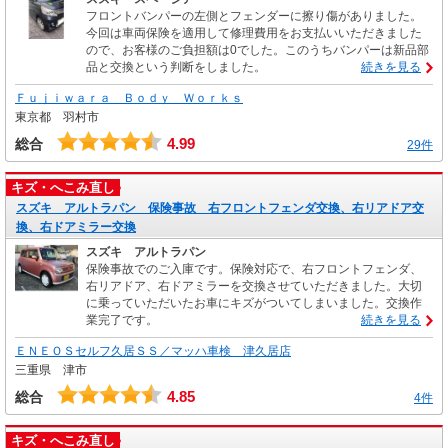
フロントバンパーの左側とフェンダーに擦り傷がありました。
今回は車両保険を適用して修理費用をお支払いいただきました
ので、お客様のご負担額は0でした。このうちバンパーは新品部
品と交換という判断をしました。
続きを見る
Ｆｕｊｉｗａｒａ Ｂｏｄｙ Ｗｏｒｋｓ
東京都 羽村市
4.99
総合
29件
キズ・へこみ直し
スズキ アルトラパン 保険事故 右フロントフェンダ交換、右リアドア交
換、右ドアミラー交換
スズキ アルトラパン
保険事故でのご入庫です。保険対応で、右フロントフェンダ、
右リアドア、右ドアミラーを交換させていただきました。大切
に乗っていただいたお車にキズがついてしまいました。交換作
業完了です。
続きを見る
ＥＮＥＯＳセルフ久居ＳＳ／マッハ車検 津久居店
三重県 津市
4.85
総合
4件
キズ・へこみ直し