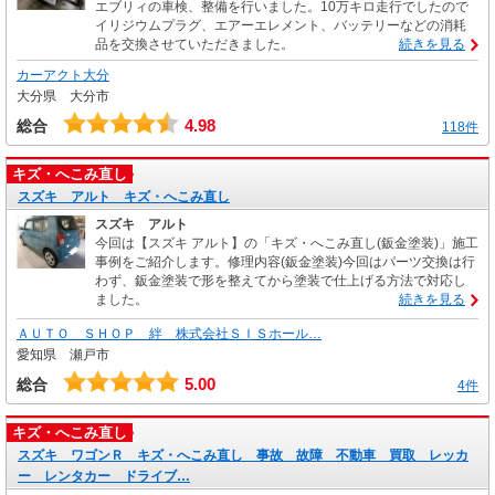
エブリィの車検、整備を行いました。10万キロ走行でしたので
イリジウムプラグ、エアーエレメント、バッテリーなどの消耗
品を交換させていただきました。
続きを見る
カーアクト大分
大分県 大分市
4.98
総合
118件
キズ・へこみ直し
スズキ アルト キズ・へこみ直し
スズキ アルト
今回は【スズキ アルト】の「キズ・へこみ直し(鈑金塗装)」施工
事例をご紹介します。修理内容(鈑金塗装)今回はパーツ交換は行
わず、鈑金塗装で形を整えてから塗装で仕上げる方法で対応し
ました。
続きを見る
ＡＵＴＯ ＳＨＯＰ 絆 株式会社ＳＩＳホール…
愛知県 瀬戸市
5.00
総合
4件
キズ・へこみ直し
スズキ ワゴンＲ キズ・へこみ直し 事故 故障 不動車 買取 レッカ
ー レンタカー ドライブ…