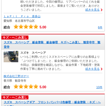
頼いただきました。今回の修理は、リアバンパーのえぐれを鈑
金塗装修理で対応しました。最後までご覧いただき、ありがと
うございました。
続きを見る
ＬａＰｉｔ Ｐｒｏ 喜多山
愛知県 名古屋市守山区
5.00
総合
6件
キズ・へこみ直し
スズキ スペーシア 鈑金塗装 鈑金修理 キズへこみ直し 観音寺市 観
音寺
スズキ スペーシア
いつもご利用いただくスズキスペーシアにお乗りのお客様より
「ぶつけてしまった」と、鈑金修理のご依頼いただきました。
今回は、損傷状態を確認しながら、鈑金作業・下地処理・塗装
作業を丁寧に進めていきました。
続きを見る
株式会社三野ボデー
香川県 観音寺市
5.00
総合
10件
キズ・へこみ直し
スズキ スペーシアギア フロントバンパー2色修理 ・鈑金塗装 ・キズ・へ