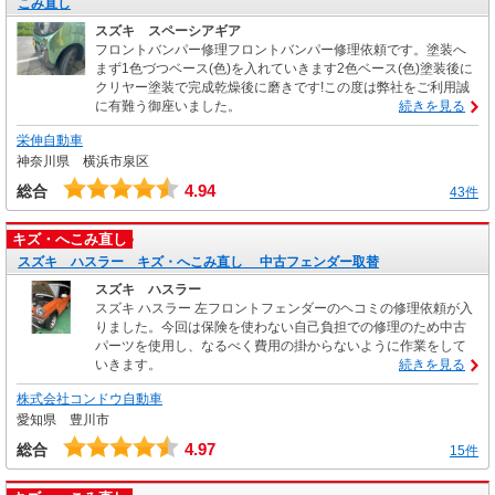
こみ直し
スズキ スペーシアギア
フロントバンパー修理フロントバンパー修理依頼です。塗装へ
まず1色づつベース(色)を入れていきます2色ベース(色)塗装後に
クリヤー塗装で完成乾燥後に磨きです!この度は弊社をご利用誠
に有難う御座いました。
続きを見る
栄伸自動車
神奈川県 横浜市泉区
4.94
総合
43件
キズ・へこみ直し
スズキ ハスラー キズ・へこみ直し 中古フェンダー取替
スズキ ハスラー
スズキ ハスラー 左フロントフェンダーのヘコミの修理依頼が入
りました。今回は保険を使わない自己負担での修理のため中古
パーツを使用し、なるべく費用の掛からないように作業をして
いきます。
続きを見る
株式会社コンドウ自動車
愛知県 豊川市
4.97
総合
15件