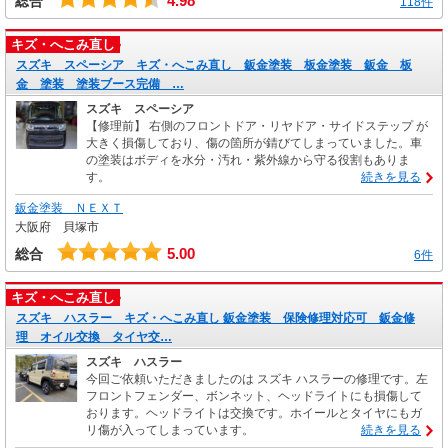
4.98
総合
118件
キズ・へこみ直し
スズキ スペーシア キズ・へこみ直し 鈑金塗装 板金塗装 鈑金 板
金 塗装 塗装ブース完備 …
スズキ スペーシア
【修理前】 右側のフロントドア・リヤドア・サイドステップ が
大きく損傷しており、傷の箇所が錆びてしまっていました。車
の塗装はボディを水分・汚れ・紫外線から守る役割もありま
す。
続きを見る
鈑金塗装 ＮＥＸＴ
大阪府 貝塚市
5.00
総合
6件
キズ・へこみ直し
スズキ ハスラー キズ・へこみ直し 鈑金塗装 保険修理対応可 鈑金修
理 オイル交換 タイヤ交…
スズキ ハスラー
今回ご依頼いただきましたのは スズキ ハスラーの修理です。左
フロントフェンダー、ボンネット、ヘッドライトにも損傷して
おります。ヘッドライトは交換です。ホイールとタイヤにもガ
リ傷が入ってしまっています。
続きを見る