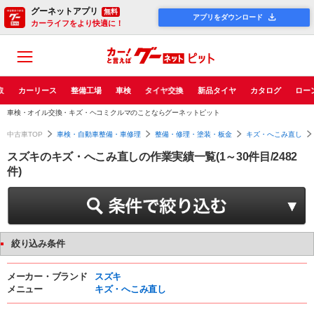
グーネットアプリ
無料
アプリをダウンロード
カーライフをより快適に！
取
カーリース
整備工場
車検
タイヤ交換
新品タイヤ
カタログ
ロー
車検・オイル交換・キズ・ヘコミクルマのことならグーネットピット
中古車TOP
車検・自動車整備・車修理
整備・修理・塗装・板金
キズ・へこみ直し
スズキのキズ・へこみ直しの作業実績一覧(1～30件目/2482
件)
絞り込み条件
メーカー・ブランド
スズキ
メニュー
キズ・へこみ直し