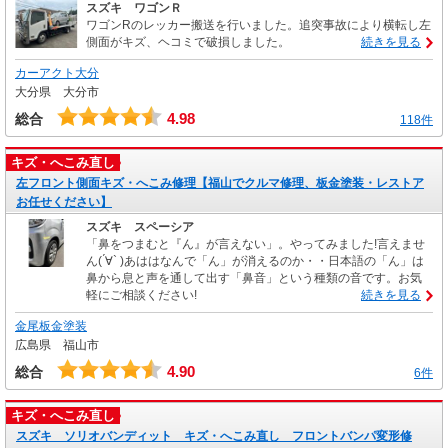
スズキ ワゴンＲ
ワゴンRのレッカー搬送を行いました。追突事故により横転し左
側面がキズ、ヘコミで破損しました。
続きを見る
カーアクト大分
大分県 大分市
4.98
総合
118件
キズ・へこみ直し
左フロント側面キズ・へこみ修理【福山でクルマ修理、板金塗装・レストア
お任せください】
スズキ スペーシア
「鼻をつまむと『ん』が言えない」。やってみました!言えませ
ん( ́∀` )あははなんで「ん」が消えるのか・・日本語の「ん」は
鼻から息と声を通して出す「鼻音」という種類の音です。お気
軽にご相談ください!
続きを見る
金尾板金塗装
広島県 福山市
4.90
総合
6件
キズ・へこみ直し
スズキ ソリオバンディット キズ・へこみ直し フロントバンパ変形修