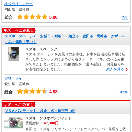
株式会社アンサー
岡山県 総社市
5.00
総合
7件
キズ・へこみ直し
スズキ スペーシア 安城市・刈谷市・知立市・豊田市・岡崎市 きず・へ
こみ・修理！安い！
スズキ スペーシア
スズキ スペーシアをお乗りのお客様、お車を自宅の駐車場に駐
車した際にシャッタにぶつかり右クォーターパネルにへこみ傷
ができたしまいました。損傷個所を一通り確認し、お見積りを
お客様に提示しました。
続きを見る
安城トライ
愛知県 安城市
4.88
総合
102件
キズ・へこみ直し
ソリオバンディット 板金 名古屋市守山区
スズキ ソリオバンディット
費用総額：
47,300円
今回は、スズキ ソリオ ハンディットのリアバンパー修理をご依