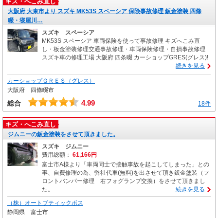
キズ・へこみ直し
大阪府 大東市より スズキ MK53S スペーシア 保険事故修理 鈑金塗装 四條
畷・寝屋川…
スズキ スペーシア
MK53S スペーシア 車両保険を使って事故修理 キズへこみ直
し・板金塗装修理交通事故修理・車両保険修理・自損事故修理
スズキ車の修理工場 大阪府 四条畷 カーショップGRES(グレス)!
続きを見る
カーショップＧＲＥＳ（グレス）
大阪府 四條畷市
4.99
総合
18件
キズ・へこみ直し
ジムニーの鈑金塗装をさせて頂きました。
スズキ ジムニー
費用総額：
61,166円
富士市A様より「車両同士で接触事故を起こしてしまった」との
事、自費修理の為、弊社代車(無料)を出させて頂き鈑金塗装（フ
ロントバンパー修理 右フォグランプ交換）をさせて頂きまし
た。
続きを見る
（株）オートブティックボス
静岡県 富士市