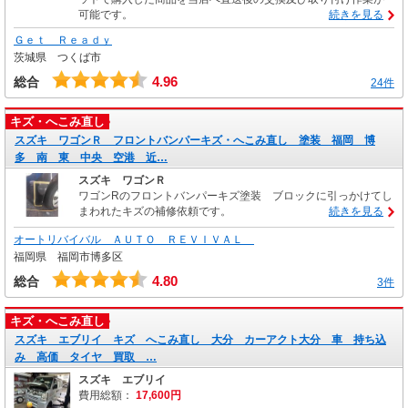
可能です。
続きを見る
Ｇｅｔ Ｒｅａｄｙ
茨城県 つくば市
4.96
総合
24件
キズ・へこみ直し
スズキ ワゴンＲ フロントバンパーキズ・へこみ直し 塗装 福岡 博
多 南 東 中央 空港 近…
スズキ ワゴンＲ
ワゴンRのフロントバンパーキズ塗装 ブロックに引っかけてし
まわれたキズの補修依頼です。
続きを見る
オートリバイバル ＡＵＴＯ ＲＥＶＩＶＡＬ
福岡県 福岡市博多区
4.80
総合
3件
キズ・へこみ直し
スズキ エブリイ キズ へこみ直し 大分 カーアクト大分 車 持ち込
み 高価 タイヤ 買取 …
スズキ エブリイ
費用総額：
17,600円