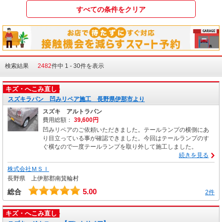
検索結果
2482
件中 1 - 30件を表示
キズ・へこみ直し
スズキラパン 凹みリペア施工 長野県伊那市より
スズキ アルトラパン
費用総額：
39,600円
凹みリペアのご依頼いただきました。テールランプの横側にあ
り目立っている事が確認できました。今回はテールランプのす
ぐ横なので一度テールランプを取り外して施工しました。
続きを見る
株式会社ＭＳＩ
長野県 上伊那郡南箕輪村
5.00
総合
2件
キズ・へこみ直し