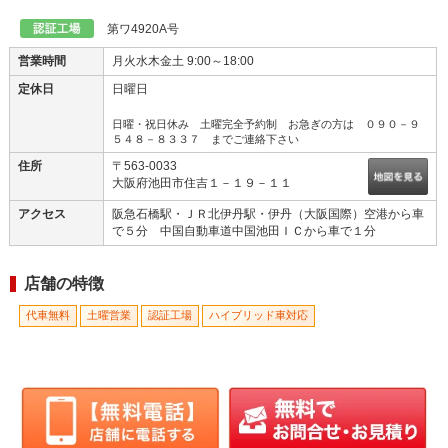
中国池田ＩＣからすぐです。大きな看板が目印です。階段を上がっ...
第ワ4920A号
営業時間
月火水木金土 9:00～18:00
定休日
日曜日
日曜・祝日休み 土曜完全予約制 お急ぎの方は ０９０－９
５４８－８３３７ までご連絡下さい
住所
〒563-0033
大阪府池田市住吉１－１９－１１
アクセス
阪急石橋駅・ＪＲ北伊丹駅・伊丹（大阪国際）空港から車
で５分 中国自動車道中国池田ＩＣから車で１分
店舗の特徴
代車無料
土曜営業
認証工場
ハイブリッド車対応