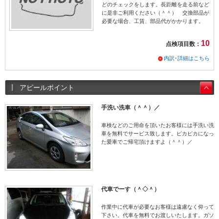
どのチェックをします。長距離を走る前など
に是非ご利用ください（＾＾） 交換部品が
必要な場合、工賃、部品代がかかります。
10
点検項目数：
内訳･詳細はこちら
アピールポイント
手洗い洗車（＾＾）／
車検などのご用命を頂いたお客様には手洗い洗
車を無料でサービス致します。ピカピカになっ
た愛車でご帰宅頂けますよ（＾＾）／
代車でーす（＾◇＾）
作業中に代車が必要なお客様は遠慮なく仰って
下さい。代車を無料でお渡しいたします。ガソ