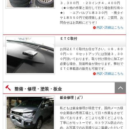
３，３００円 ・２０インチ４，４００円
（★☆他の作業と並行して行う場合割引有☆
★） ・エアバルブ１本３３０円 ・廃タイ
ヤ１本５５０円で処理致します。ご質問、お
問合せはお気軽にどうぞ！
内訳･詳細はこちら
ＥＴＣ取付
お持込ＥＴＣ取付お任せ下さい。☆８，８０
０円～☆ ※セットアップには別途３，３０
０円頂いております。取り付け部分に加工が
必要な場合、別途料金が掛かります。弊社で
ＥＴＣ車載器の販売も可能です。
内訳･詳細はこちら
整備・修理・塗装・板金
鈑金修理｜дﾟ）
私どもは鈑金修理が得意です。国内メーカ様
や企業様の専用工場として日々作業をさせて
頂いております。どこよりも安くどこよりも
丁寧にがモットーです。※トラブル防止のた
め、お写真でのお見積りはご遠慮いただいて