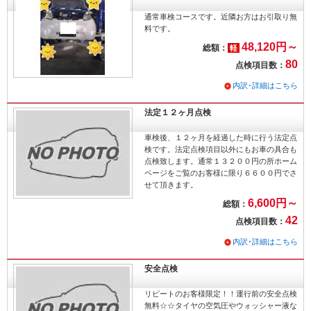
通常車検コースです。近隣お方はお引取り無
料です。
48,120円～
総額：
軽
80
点検項目数：
内訳･詳細はこちら
法定１２ヶ月点検
車検後、１２ヶ月を経過した時に行う法定点
検です。法定点検項目以外にもお車の具合も
点検致します。通常１３２００円の所ホーム
ページをご覧のお客様に限り６６００円でさ
せて頂きます。
6,600円～
総額：
42
点検項目数：
内訳･詳細はこちら
安全点検
リピートのお客様限定！！運行前の安全点検
無料☆☆タイヤの空気圧やウォッシャー液な