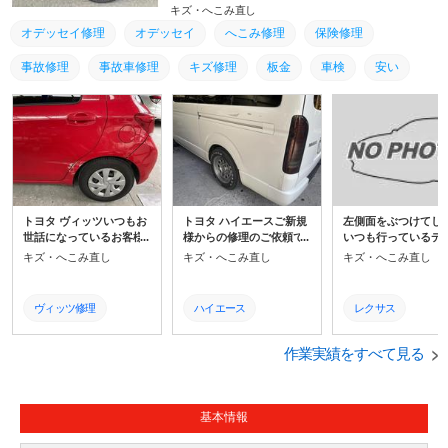
キズ・へこみ直し
オデッセイ修理
オデッセイ
へこみ修理
保険修理
事故修理
事故車修理
キズ修理
板金
車検
安い
池田市
トヨタ ヴィッツいつもお
トヨタ ハイエースご新規
左側面をぶつけてし
世話になっているお客様
様からの修理のご依頼で
いつも行っているデ
からのご依頼です。出来
す。高速を走行中、車線
ラー様に持ち込むと
キズ・へこみ直し
キズ・へこみ直し
キズ・へこみ直し
るだけ安く修理がしたい
変更のバイクがぶつかっ
乗り換えに提案を受
と全て鈑金塗装で作業さ
てきたそうです。相手方
理希望だと伝えると1
せていただきました。よ
ははじめ五分五分との認
円は超えますよと鼻
ヴィッツ修理
ハイエース
レクサス
ろこんでいただけまし
識でしたが弁護士におま
われ頭にきたからす
た。ありがとうございま
かせすると8対2で最終決
き上げたとのことで
ヴィッツ
へこみ修理
へこみ修理
した。
着となりました。
た。
作業実績をすべて見る
へこみ修理
事故修理
事故修理
保険修理
保険修理
保険修理
基本情報