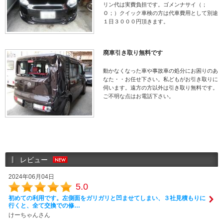
リン代は実費負担です。ゴメンナサイ（；
Ｏ；）クイック車検の方は代車費用として別途
１日３０００円頂きます。
廃車引き取り無料です
動かなくなった車や事故車の処分にお困りのあ
なた・・お任せ下さい。私どもがお引き取りに
伺います。遠方の方以外は引き取り無料です。
ご不明な点はお電話下さい。
レビュー
2024年06月04日
5.0
初めての利用です。左側面をガリガリと凹ませてしまい、３社見積もりに
行くと、全て交換での修…
けーちゃんさん