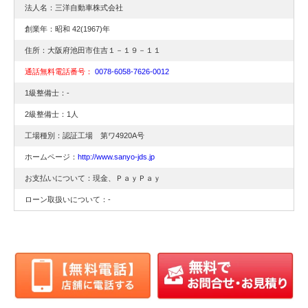
事故修理
事故車修理
事故車修理
法人名：三洋自動車株式会社
事故車修理
キズ修理
キズ修理
創業年：昭和 42(1967)年
キズ修理
車検
車検
住所：大阪府池田市住吉１－１９－１１
通話無料電話番号：
0078-6058-7626-0012
板金
安い
安い
1級整備士：-
車検
池田市
池田市
2級整備士：1人
安い
工場種別：認証工場 第ワ4920A号
池田市
ホームページ：
http://www.sanyo-jds.jp
お支払いについて：現金、ＰａｙＰａｙ
ローン取扱いについて：-