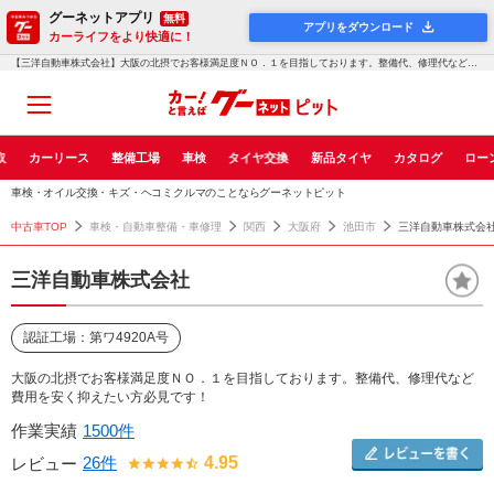
グーネットアプリ
無料
アプリをダウンロード
カーライフをより快適に！
【三洋自動車株式会社】大阪の北摂でお客様満足度ＮＯ．１を目指しております。整備代、修理代など費用を安く...！グーネットピット
取
カーリース
整備工場
車検
タイヤ交換
新品タイヤ
カタログ
ロー
車検・オイル交換・キズ・ヘコミクルマのことならグーネットピット
中古車TOP
車検・自動車整備・車修理
関西
大阪府
池田市
三洋自動車株式会
三洋自動車株式会社
認証工場：第ワ4920A号
大阪の北摂でお客様満足度ＮＯ．１を目指しております。整備代、修理代など
費用を安く抑えたい方必見です！
作業実績
1500件
26件
4.95
レビュー