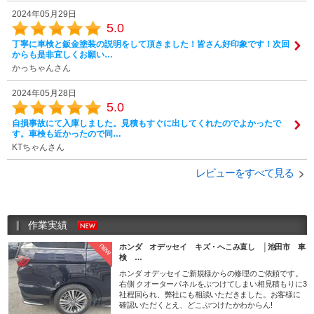
2024年05月29日
5.0
丁寧に車検と鈑金塗装の説明をして頂きました！皆さん好印象です！次回
からも是非宜しくお願い…
かっちゃんさん
2024年05月28日
5.0
自損事故にて入庫しました。見積もすぐに出してくれたのでよかったで
す。車検も近かったので同…
KTちゃんさん
レビューをすべて見る
作業実績
new
ホンダ オデッセイ キズ・へこみ直し │池田市 車
検 …
ホンダ オデッセイご新規様からの修理のご依頼です。
右側 クオーターパネルをぶつけてしまい相見積もりに3
社程回られ、弊社にも相談いただきました。お客様に
確認いただくとえ、どこぶつけたかわからん!