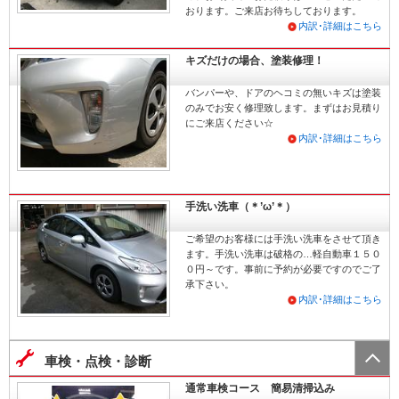
おります。ご来店お待ちしております。
内訳･詳細はこちら
キズだけの場合、塗装修理！
バンパーや、ドアのヘコミの無いキズは塗装
のみでお安く修理致します。まずはお見積り
にご来店ください☆
内訳･詳細はこちら
手洗い洗車（＊’ω’＊）
ご希望のお客様には手洗い洗車をさせて頂き
ます。手洗い洗車は破格の…軽自動車１５０
０円～です。事前に予約が必要ですのでご了
承下さい。
内訳･詳細はこちら
車検・点検・診断
通常車検コース 簡易清掃込み