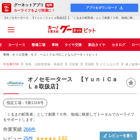
グーネットアプリ
無料
アプリをダウンロード
カーライフをより快適に！
【オノセモータース 【ＹｕｎｉＣａＬａ取扱店】】「くるまの町医者」として創業７０年、地域に根差してトータルでカーライフをサポート...！グーネットピット
取
カーリース
整備工場
車検
タイヤ交換
新品タイヤ
カタログ
ロー
車検・オイル交換・キズ・ヘコミクルマのことならグーネットピット
中古車TOP
車検・自動車整備・車修理
北関東
茨城県
ひたちなか市
オノセモ
オノセモータース 【ＹｕｎｉＣａ
Ｌａ取扱店】
指定工場：5第1316号
「くるまの町医者」として創業７０年、地域に根差してトータルでカーライフ
をサポートします。
作業実績
266件
25件
4.82
レビュー