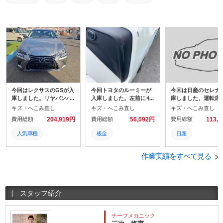
今回はレクサスのGSが入
今回トヨタのルーミーが
今回は日産のセレナ
庫しました。リヤバンパ
入庫しました。左前にキ
庫しました。運転席
ーにキズがあります。
ズがあります。交換作業
アミラーがぶつけら
キズ・へこみ直し
キズ・へこみ直し
キズ・へこみ直し
をさせていただきまし
しまったそうです。
費用総額
204,919円
費用総額
56,092円
費用総額
113,
た。
人気車種
板金
日産
板金
TOYOTA
板金
作業実績をすべて見る
塗装
人気車種
人気車種
鈑金
鈑金
鈑金
スタッフ紹介
トヨタ
チーフメカニック