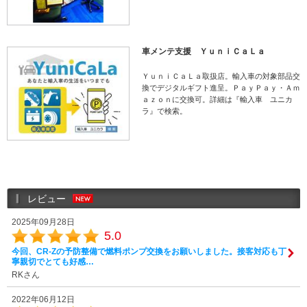
車メンテ支援 ＹｕｎｉＣａＬａ
ＹｕｎｉＣａＬａ取扱店。輸入車の対象部品交
換でデジタルギフト進呈。ＰａｙＰａｙ・Ａｍ
ａｚｏｎに交換可。詳細は『輸入車 ユニカ
ラ』で検索。
レビュー
2025年09月28日
5.0
今回、CR-Zの予防整備で燃料ポンプ交換をお願いしました。接客対応も丁
寧親切でとても好感…
RKさん
2022年06月12日