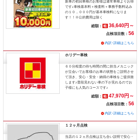
新車の初回車検のお客様は通常車検よりお得
です♪車検基本料＋検査料＋事務手数料込み
の１０，０００円が基本車検料になりま
す！！※公的費用は除く
36,640円～
総額：
軽
56
点検項目数：
内訳･詳細はこちら
ホリデー車検
６０分程度の待ち時間の間に担当メカニック
が立会いでお客様のお車の状態をご説明させ
て頂き、安心・安全・納得の車検をご提供致
します♪普段見れない車の下が見れるのでお
子様にも人気のコースです♪
47,970円～
総額：
軽
56
点検項目数：
内訳･詳細はこちら
１２ヶ月点検
当店の１２ヵ月点検は立ち合い説明で安心・