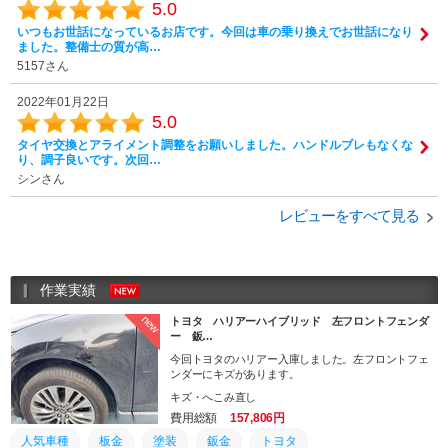
5.0
いつもお世話になっているお店です。今回は車の乗り換えでお世話になり
ました。整備士の質が高…
5157さん
2022年01月22日
5.0
タイヤ交換とアライメント調整をお願いしました。ハンドルブレもなくな
り、調子良いです。次回…
シンさん
レビューをすべて見る
作業実績
new
トヨタ ハリアーハイブリッド 左フロントフェンダ
ー 鈑…
今回トヨタのハリアー入庫しました。左フロントフェ
ンダーにキズがあります。
キズ・へこみ直し
費用総額
157,806円
人気車種
板金
塗装
鈑金
トヨタ