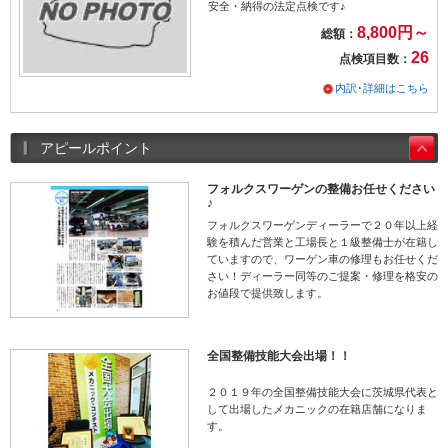
安全・納得の法定点検です♪
8,800円～
総額：
26
点検項目数：
内訳･詳細はこちら
アピールポイント
フォルクスワーゲンの整備お任せください
♪
フォルクスワーゲンディーラーで２０年以上経
験を積んだ営業と工場長と１級整備士が在籍し
ていますので、ワーゲン車の修理もお任せくだ
さい！ディーラー同等のご提案・修理を格安の
お値段で提供致します。
全国整備技能大会出場！！
２０１９年の全国整備技能大会に茨城県代表と
して出場したメカニックの在籍店舗になりま
す。