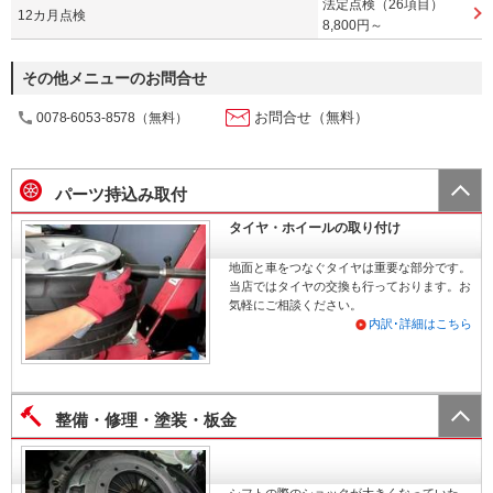
法定点検（26項目）
12カ月点検
8,800円～
その他メニューのお問合せ
お問合せ（無料）
0078-6053-8578（無料）
パーツ持込み取付
タイヤ・ホイールの取り付け
地面と車をつなぐタイヤは重要な部分です。
当店ではタイヤの交換も行っております。お
気軽にご相談ください。
内訳･詳細はこちら
整備・修理・塗装・板金
シフトの際のショックが大きくなっていた