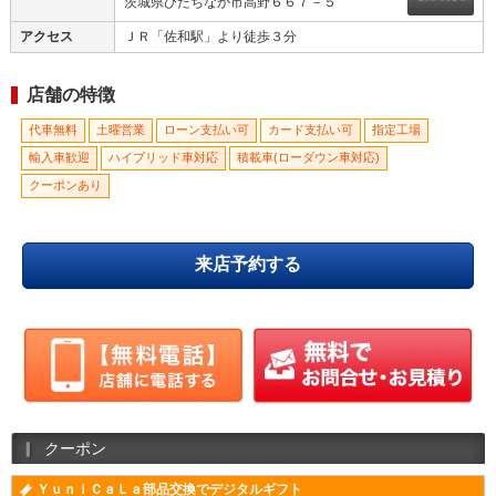
茨城県ひたちなか市高野６６７－５
アクセス
ＪＲ「佐和駅」より徒歩３分
店舗の特徴
代車無料
土曜営業
ローン支払い可
カード支払い可
指定工場
輸入車歓迎
ハイブリッド車対応
積載車(ローダウン車対応)
クーポンあり
来店予約する
クーポン
ＹｕｎｉＣａＬａ部品交換でデジタルギフト