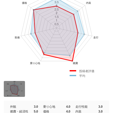
投稿者評価
平均
外観
3.0
乗り心地
4.0
走行性能
3.0
燃費・経済性
5.0
価格
4.0
内装
3.0