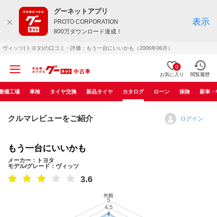
グーネットアプリ
表示
PROTO CORPORATION
800万ダウンロード達成！
ヴィッツ(トヨタ)の口コミ・評価：もう一台にいいかも（2006年06月）
0
お気に入り
閲覧履歴
整備工場
車検
タイヤ交換
新品タイヤ
カタログ
ローン
保険
新車・
クルマレビューをご紹介
ログイン
もう一台にいいかも
メーカー：トヨタ
モデル/グレード：ヴィッツ
3.6