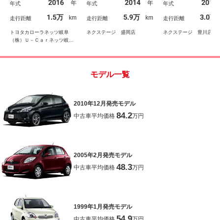
2016
2014
2012
年
年
年式
年式
年式
ン 盗難防止システム
ｏｏｔｈ ＣＤ ＤＶＤ
ートアンダートレー
ＤＶＤ ＡＢＳ メモリ
再生 横滑り防止装置
アミラーウインカー
1.5万
5.9万
3.0万
km
km
走行距離
走行距離
走行距離
ナビ リアカメラ
衝突安全ボディ ドアバ
ニティミラー 電動
イザー
ミラー
トヨタカローラネッツ岐阜
ネクステージ 盛岡店
ネクステージ 豊川店
（株）Ｕ－Ｃａｒネッツ岐南
店
モデル一覧
2010年12月発売モデル
84.2
中古車平均価格
万円
2005年2月発売モデル
48.3
中古車平均価格
万円
1999年1月発売モデル
54.9
中古車平均価格
万円