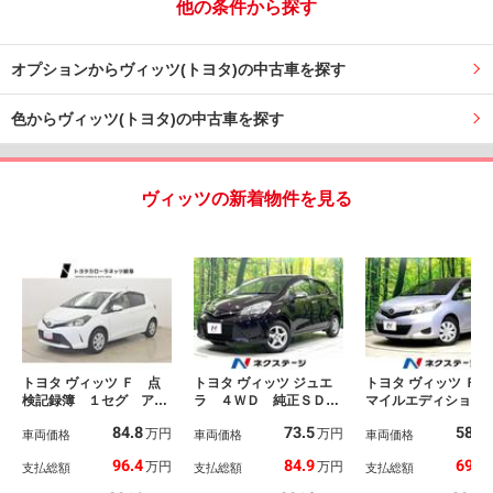
他の条件から探す
オプションからヴィッツ(トヨタ)の中古車を探す
色からヴィッツ(トヨタ)の中古車を探す
ヴィッツの新着物件を見る
トヨタ ヴィッツ Ｆ 点
トヨタ ヴィッツ ジュエ
トヨタ ヴィッツ Ｆ 
検記録簿 １セグ アイ
ラ ４ＷＤ 純正ＳＤナ
マイルエディション
ドリングストップ １オ
ビ バックカメラ 寒冷
煙車 純正ＳＤナビ
84.8
73.5
58.3
万円
万円
ーナー 助手席エアバッ
車両価格
地仕様 禁煙車 ドラレ
車両価格
ｌｕｅｔｏｏｔｈ
車両価格
グ 横滑防止装置 Ｐ
コ ＥＴＣ スマートキ
スマートキー プッ
96.4
84.9
69.9
万円
万円
支払総額
支払総額
支払総額
Ｗ ナビＴＶ エアバッ
ー オートライト オー
スタート スペアタ
ク パワステ エアコ
トエアコン Ｂｌｕｅｔ
ヤ シートリフター