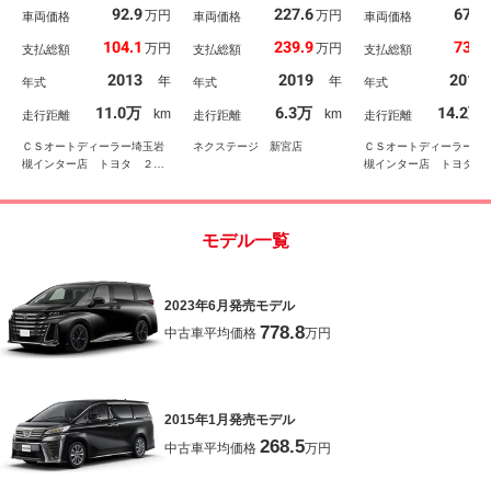
92.9
227.6
67.9
万円
万円
ーフ）（モデリスタエア
車両価格
席モニター バックカメ
車両価格
（エアロカスタム）
車両価格
ロ）（ロクサーニ１９イ
ラ 衝突軽減装置 レー
席モニター）（両側
104.1
239.9
73.4
万円
万円
支払総額
支払総額
支払総額
ンチアルミ）タナベダウ
ダークルーズ 禁煙車
ドア）パワーバック
ンサス／アルパインＢＩ
ドラレコ コーナーセン
／特別仕様車／黒ハ
2013
2019
2013
年
年
年式
年式
年式
Ｇ－Ｘナビ／後席モニタ
サー スマートキー Ｌ
レザーシート／純正
ー／両側自動ドア／パワ
ＥＤヘッド ビルトイン
Ｄナビ／バックカメ
11.0万
6.3万
14.2万
km
km
走行距離
走行距離
走行距離
ーバックドア／クルーズ
ＥＴＣ 純正１８インチ
ＡＣ１００Ｖ電源／
コントロール／クリアラ
アルミ
ーズコントロール／
ＣＳオートディーラー埼玉岩
ネクステージ 新宮店
ＣＳオートディーラー埼
ンスソナ
アランスソナー
槻インター店 トヨタ ２０
槻インター店 トヨタ 
系３０系４０系アルファード
系３０系４０系アルファ
／ヴェルファイア／ハイブリ
／ヴェルファイア／ハイ
ッド／カスタム／高品質中古
ッド／カスタム／高品質
車専門店
車専門店
モデル一覧
2023年6月発売モデル
778.8
中古車平均価格
万円
2015年1月発売モデル
268.5
中古車平均価格
万円