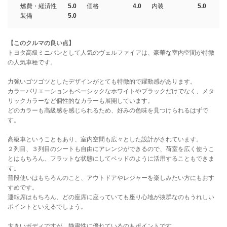
燃費・経済性
5.0
価格
4.0
内装
5.0
装備
5.0
【このクルマの良い点】
トヨタ高級ミニバンとして人気のヴェルファイアは、豪華な室内空間が特徴
の人気車種です。
力強いゴツゴツとしたデザインがとても特徴的で躍動感があります。
カラーバリエーションもベーシックなホワイトやブラックだけでなく、メタ
リックカラーなど個性的なカラーも展開しています。
どのカラーも高級感を感じられるため、好みの色味を見つけられるはずで
す。
高級車ということもあり、室内空間も広々とした設計がされています。
２列目、３列目のシートも自由にアレンジができるので、荷室を広く使うこ
とはもちろん、フラットな状態にしてベッドのように活用することもできま
す。
普段使いはもちろんのこと、アウトドアやレジャーを楽しみたい方にもおす
すめです。
運転席はもちろん、どの座席に座っていても座り心地が抜群なのもうれしい
ポイントといえるでしょう。
大きいボディですが、静粛性に優れているのもポイントです。