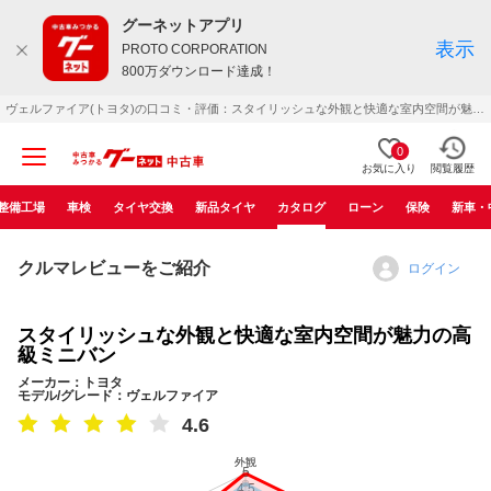
グーネットアプリ
表示
PROTO CORPORATION
800万ダウンロード達成！
ヴェルファイア(トヨタ)の口コミ・評価：スタイリッシュな外観と快適な室内空間が魅力の高級ミニバン（不明）
0
お気に入り
閲覧履歴
整備工場
車検
タイヤ交換
新品タイヤ
カタログ
ローン
保険
新車・
クルマレビューをご紹介
ログイン
スタイリッシュな外観と快適な室内空間が魅力の高
級ミニバン
メーカー：トヨタ
モデル/グレード：ヴェルファイア
4.6