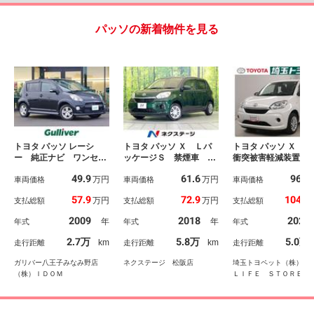
パッソの新着物件を見る
トヨタ パッソ レーシ
トヨタ パッソ Ｘ Ｌパ
トヨタ パッソ Ｘ 
ー 純正ナビ ワンセグ
ッケージＳ 禁煙車 Ｓ
衝突被害軽減装置 
ＴＶ バックカメラ Ｅ
Ｄナビ 全周囲カメラ
ドリングストップ
49.9
61.6
96.8
万円
万円
ＴＣ 純正フロアマッ
車両価格
スマートアシストＩＩ
車両価格
横滑防止 リモコン
車両価格
ト 社外１４インチアル
Ｉ ドラレコ スマート
ー ナビ 点検記
57.9
72.9
104.6
万円
万円
支払総額
支払総額
支払総額
ミホイール ＨＩＤヘッ
キー ＥＴＣ オートラ
ＰＷ フルフラット
ドライト フロントフォ
イト オートエアコン
モビライザー バッ
2009
2018
2020
年
年
年式
年式
年式
グランプ 純正ドアバイ
Ｂｌｕｅｔｏｏｔｈ オ
メラ メモリーナビ
ザー スペアタイヤ リ
ートハイビーム プライ
ション エアバック
2.7万
5.8万
5.0万
km
km
走行距離
走行距離
走行距離
モコンキー 電格ミラ
バシーガラス パワーウ
マキー ベンチシー
ー ＡＢＳ
ィンドウ
ガリバー八王子みなみ野店
ネクステージ 松阪店
埼玉トヨペット（株） 
（株）ＩＤＯＭ
ＬＩＦＥ ＳＴＯＲＥ 
沢