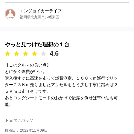
エンジョイカーライフ...
福岡県北九州市八幡東区
やっと見つけた理想の１台
4.6
【このクルマの良い点】
とにかく燃費がいい。
購入後すぐに高速を走って燃費測定、１００ｋｍ巡行でリッ
ター２３Ｋｍ走りましたアクセルをもう少し丁寧に踏めば２
５Ｋｍは走りそうです。
あとロングシートモードのおかげで後席を倒せば車中泊も可
能...
トヨタ / パッソ
投稿日： 2022年11月09日