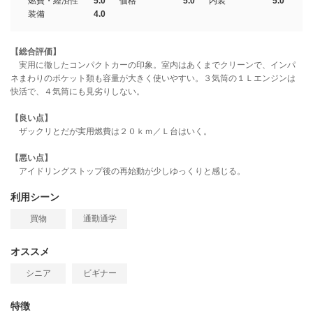
燃費・経済性
5.0
価格
5.0
内装
5.0
装備
4.0
【総合評価】
実用に徹したコンパクトカーの印象。室内はあくまでクリーンで、インパ
ネまわりのポケット類も容量が大きく使いやすい。３気筒の１Ｌエンジンは
快活で、４気筒にも見劣りしない。
【良い点】
ザックリとだが実用燃費は２０ｋｍ／Ｌ台はいく。
【悪い点】
アイドリングストップ後の再始動が少しゆっくりと感じる。
利用シーン
買物
通勤通学
オススメ
シニア
ビギナー
特徴