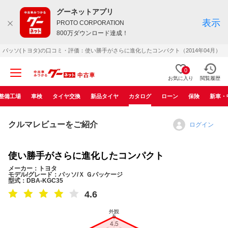
グーネットアプリ
表示
PROTO CORPORATION
800万ダウンロード達成！
パッソ(トヨタ)の口コミ・評価：使い勝手がさらに進化したコンパクト（2014年04月）
0
お気に入り
閲覧履歴
整備工場
車検
タイヤ交換
新品タイヤ
カタログ
ローン
保険
新車・
クルマレビューをご紹介
ログイン
使い勝手がさらに進化したコンパクト
メーカー：トヨタ
モデル/グレード：パッソ/Ｘ Ｇパッケージ
型式：DBA-KGC35
4.6