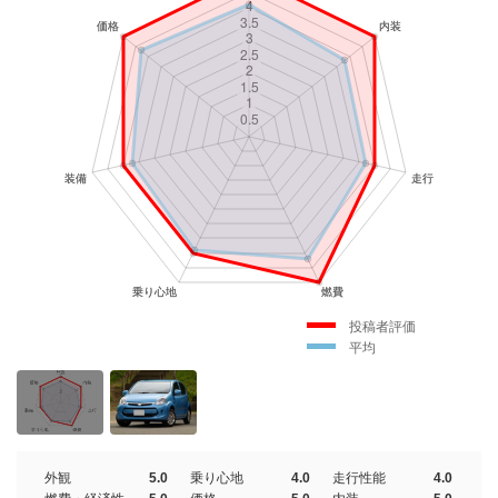
投稿者評価
平均
外観
5.0
乗り心地
4.0
走行性能
4.0