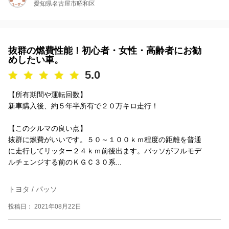
愛知県名古屋市昭和区
抜群の燃費性能！初心者・女性・高齢者にお勧
めしたい車。
5.0
【所有期間や運転回数】
新車購入後、約５年半所有で２０万キロ走行！
【このクルマの良い点】
抜群に燃費がいいです。５０～１００ｋｍ程度の距離を普通
に走行してリッター２４ｋｍ前後出ます。パッソがフルモデ
ルチェンジする前のＫＧＣ３０系...
トヨタ / パッソ
投稿日： 2021年08月22日