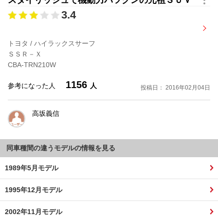
駆動方式：
パートタイム４WD
価格：
2,717,000円
3.4
ＳＳＲ 標準ボデー
トヨタ / ハイラックスサーフ
型式：
KD-KZN185G
ドア数：
5
ＳＳＲ－Ｘ
排気量：
2982cc
定員：
5名
CBA-TRN210W
シフト：
５MT
燃費：
----km/l
駆動方式：
パートタイム４WD
価格：
2,494,000円
1156
参考になった人
人
投稿日： 2016年02月04日
ＳＳＲ－Ｖ ワイドボデー
高坂義信
型式：
KD-KZN185W
ドア数：
5
排気量：
2982cc
定員：
5名
同車種間の違うモデルの情報を見る
シフト：
５MT
燃費：
----km/l
駆動方式：
パートタイム４WD
価格：
2,607,000円
1989年5月モデル
ＳＳＲ－Ｖ ワイドボデー
1995年12月モデル
型式：
KD-KZN185W
ドア数：
5
2002年11月モデル