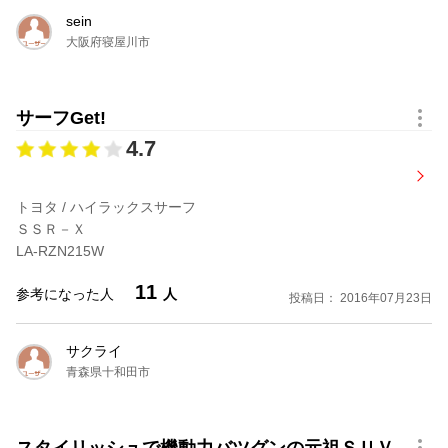
ＳＳＲ－Ｘ アクティブパッケージI装着車 ワイドボデー
sein
大阪府寝屋川市
型式：
E-RZN185W
ドア数：
5
排気量：
2693cc
定員：
5名
シフト：
４AT
燃費：
8.5km/l
サーフGet!
駆動方式：
パートタイム４WD
価格：
2,646,000円
4.7
ＳＳＲ－Ｘ アクティブパッケージII装着車 ワイドボデー
トヨタ / ハイラックスサーフ
型式：
E-RZN185W
ドア数：
5
ＳＳＲ－Ｘ
排気量：
2693cc
定員：
5名
LA-RZN215W
シフト：
４AT
燃費：
8.5km/l
駆動方式：
パートタイム４WD
価格：
2,691,000円
11
参考になった人
人
投稿日： 2016年07月23日
ＳＳＲ－Ｘ アクティブパッケージIII装着車 ワイドボデー
サクライ
青森県十和田市
型式：
E-RZN185W
ドア数：
5
排気量：
2693cc
定員：
5名
シフト：
４AT
燃費：
8.5km/l
スタイリッシュで機動力バツグンの元祖ＳＵＶ