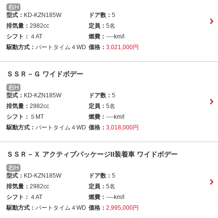
型式：
KD-KZN185W
ドア数：
5
排気量：
2982cc
定員：
5名
シフト：
４AT
燃費：
----km/l
駆動方式：
パートタイム４WD
価格：
3,021,000円
ＳＳＲ－Ｇ ワイドボデー
型式：
KD-KZN185W
ドア数：
5
排気量：
2982cc
定員：
5名
シフト：
５MT
燃費：
----km/l
駆動方式：
パートタイム４WD
価格：
3,018,000円
ＳＳＲ－Ｘ アクティブパッケージII装着車 ワイドボデー
型式：
KD-KZN185W
ドア数：
5
排気量：
2982cc
定員：
5名
シフト：
４AT
燃費：
----km/l
駆動方式：
パートタイム４WD
価格：
2,995,000円