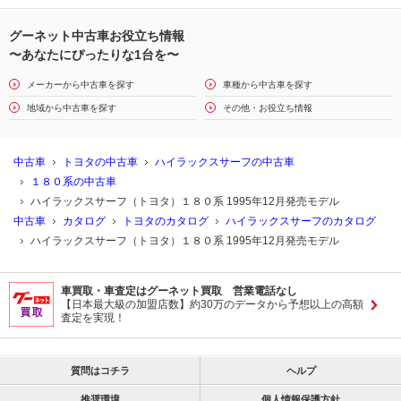
排気量：
2982cc
定員：
5名
シフト：
４AT
燃費：
----km/l
グーネット中古車お役立ち情報
駆動方式：
パートタイム４WD
価格：
2,694,000円
〜あなたにぴったりな1台を〜
メーカーから中古車を探す
車種から中古車を探す
ＳＳＲ－Ｘ 標準ボデー
地域から中古車を探す
その他・お役立ち情報
型式：
KD-KZN185G
ドア数：
5
排気量：
2982cc
定員：
5名
中古車
トヨタの中古車
ハイラックスサーフの中古車
シフト：
４AT
燃費：
----km/l
１８０系の中古車
駆動方式：
パートタイム４WD
価格：
2,726,000円
ハイラックスサーフ（トヨタ）１８０系 1995年12月発売モデル
中古車
カタログ
トヨタのカタログ
ハイラックスサーフのカタログ
ＳＳＲ－Ｘ ワイドボデー
ハイラックスサーフ（トヨタ）１８０系 1995年12月発売モデル
型式：
KD-KZN185W
ドア数：
5
車買取・車査定はグーネット買取 営業電話なし
排気量：
2982cc
定員：
5名
【日本最大級の加盟店数】約30万のデータから予想以上の高額
査定を実現！
シフト：
５MT
燃費：
----km/l
駆動方式：
パートタイム４WD
価格：
2,797,000円
質問はコチラ
ヘルプ
ＳＳＲ－Ｘ アクティブパッケージI装着車 ワイドボデー
推奨環境
個人情報保護方針