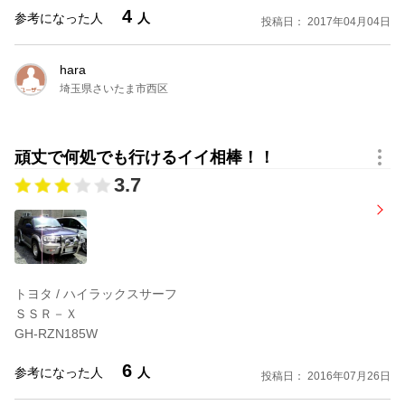
型式：
E-RZN185W
ドア数：
5
4
参考になった人
人
投稿日： 2017年04月04日
排気量：
2693cc
定員：
5名
シフト：
４AT
燃費：
8.5km/l
駆動方式：
パートタイム４WD
価格：
2,580,000円
hara
埼玉県さいたま市西区
ＳＳＲ－Ｘ アクティブパッケージII装着車 ワイドボデー
頑丈で何処でも行けるイイ相棒！！
型式：
E-RZN185W
ドア数：
5
排気量：
2693cc
定員：
5名
3.7
シフト：
５MT
燃費：
9.1km/l
駆動方式：
パートタイム４WD
価格：
2,604,000円
ＳＳＲ－Ｘ アクティブパッケージIII装着車 ワイドボデー
トヨタ / ハイラックスサーフ
型式：
E-RZN185W
ドア数：
5
ＳＳＲ－Ｘ
排気量：
2693cc
定員：
5名
GH-RZN185W
シフト：
５MT
燃費：
9.1km/l
駆動方式：
パートタイム４WD
価格：
2,630,000円
6
参考になった人
人
投稿日： 2016年07月26日