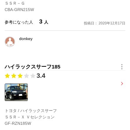
シフト：
４AT
燃費：
8.5km/l
ＳＳＲ－Ｇ
駆動方式：
パートタイム４WD
価格：
2,442,000円
CBA-GRN215W
3
参考になった人
人
ＳＳＲ－Ｘ ワイドボデー
投稿日： 2020年12月17日
型式：
E-RZN185W
ドア数：
5
donkey
排気量：
2693cc
定員：
5名
シフト：
５MT
燃費：
9.1km/l
駆動方式：
パートタイム４WD
価格：
2,493,000円
ハイラックスサーフ185
ＳＳＲ－Ｘ アクティブパッケージI装着車 ワイドボデー
3.4
型式：
E-RZN185W
ドア数：
5
排気量：
2693cc
定員：
5名
シフト：
５MT
燃費：
9.1km/l
駆動方式：
パートタイム４WD
価格：
2,559,000円
トヨタ / ハイラックスサーフ
ＳＳＲ－Ｘ Ｖセレクション
ＳＳＲ－Ｘ ワイドボデー
GF-RZN185W