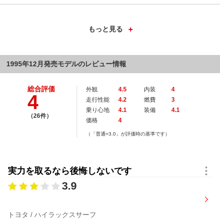
ＳＳＲ－Ｖ ワイドボデー
型式：
E-RZN185W
ドア数：
5
排気量：
2693cc
定員：
5名
シフト：
５MT
燃費：
9.1km/l
1995年12月発売モデルのレビュー情報
駆動方式：
パートタイム４WD
価格：
2,323,000円
総合評価
外観
4.5
内装
4
4
ＳＳＲ－Ｖ ワイドボデー
走行性能
4.2
燃費
3
乗り心地
4.1
装備
4.1
（26件）
型式：
E-RZN185W
ドア数：
5
価格
4
排気量：
2693cc
定員：
5名
（「普通=3.0」が評価時の基準です）
シフト：
４AT
燃費：
8.5km/l
駆動方式：
パートタイム４WD
価格：
2,410,000円
実力を取るなら後悔しないです
ＳＳＲ－Ｘ 標準ボデー
3.9
型式：
E-RZN185W
ドア数：
5
排気量：
2693cc
定員：
5名
トヨタ / ハイラックスサーフ