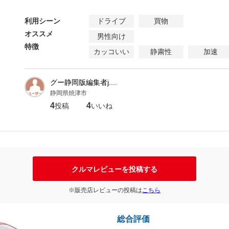
利用シーン
ドライブ
買物
オススメ
男性向け
特徴
カッコいい
静粛性
加速
グー静岡版編集者j....
静岡県焼津市
4
4
投稿
いいね
クルマレビューを投稿する
※販売店レビューの投稿は
こちら
総合評価