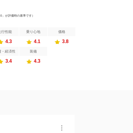
）
.0」が評価時の基準です）
走行性能
乗り心地
価格
4.3
4.1
3.8
費・経済性
装備
3.4
4.3