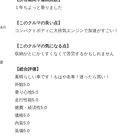
１年ちよっと乗りました
【このクルマの良い点】
コンパクトボディに大排気エンジンで加速がすごい！
【このクルマの気になる点】
収納がとにかくすくなくて苦労するかもしれません
価
【総合評価】
素晴らしい車です！もはや名車！迷ったら買い！
外観
5.0
乗り心地
5.0
走行性能
5.0
燃費・経済性
5.0
価格
5.0
内装
5.0
装備
5.0