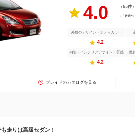
4.0
（55件
（「普通=3
外観のデザイン・ボディカラー
4.2
内装・インテリアデザイン・質感
燃
4.2
ブレイドのカタログを見る
でも走りは高級セダン！