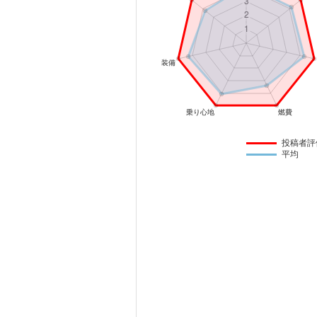
マガジン
車カタログ
自動車ローン
保険
投稿者評
平均
レビュー
価格相場
教習所
用語集