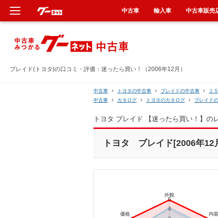
中古車
輸入車
中古車販売
新車
中古車
ブレイド(トヨタ)の口コミ・評価：迷ったら買い！（2006年12月）
輸入車
中古車
トヨタの中古車
ブレイドの中古車
１
中古車
カタログ
トヨタのカタログ
ブレイド
クルマ買取
トヨタ ブレイド 【迷ったら買い！】の
カーリース
トヨタ ブレイド[2006年12
タイヤ交換
整備工場
車検