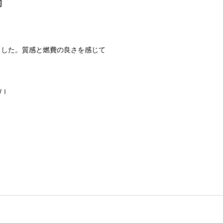
的
ました。質感と燃費の良さを感じて
/ｌ