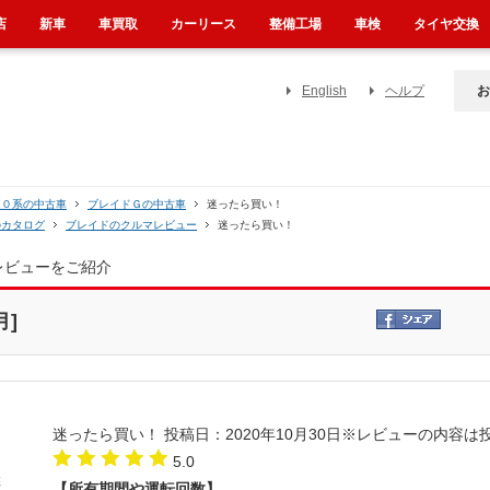
店
新車
車買取
カーリース
整備工場
車検
タイヤ交換
English
ヘルプ
お
５０系の中古車
ブレイドＧの中古車
迷ったら買い！
のカタログ
ブレイドのクルマレビュー
迷ったら買い！
レビューをご紹介
月]
迷ったら買い！
投稿日：2020年10月30日
※レビューの内容は
5.0
【所有期間や運転回数】