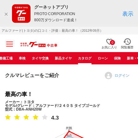
グーネットアプリ
表示
PROTO CORPORATION
800万ダウンロード達成！
アルファード(トヨタ)の口コミ・評価：最高の車！（2012年09月）
0
お気に入り
閲覧履歴
整備工場
車検
タイヤ交換
新品タイヤ
カタログ
ローン
保険
新車・
クルマレビューをご紹介
ログイン
最高の車！
メーカー：トヨタ
モデル/グレード：アルファード/２４０Ｓ タイプゴールド
型式：DBA-ANH20W
4.3