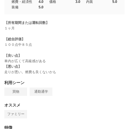
燃費・経済性
4.0
価格
3.0
内装
5.0
装備
5.0
【所有期間または運転回数】
１ヶ月
【総合評価】
１００点中８５点
【良い点】
車内が広くて高級感がある
【悪い点】
走りが悪い。燃費も良くないかも
利用シーン
買物
通勤通学
オススメ
ファミリー
特徴