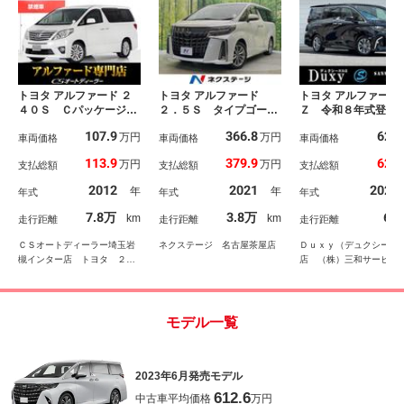
トヨタ アルファード ２
トヨタ アルファード
トヨタ アルファード
４０Ｓ Ｃパッケージ
２．５Ｓ タイプゴール
Ｚ 令和８年式登録
（禁煙車）（カロッツェ
ド ９型ＤＡ 両側電動
未使用車 左右独立
107.9
366.8
623
万円
万円
リア９型ナビ）（後席モ
車両価格
ドア バックカメラ Ｃ
車両価格
ンルーフ アドバン
車両価格
ニター）（エグゼクティ
Ｄ／ＤＶＤデッキ レー
ドライブ＆パーク 
113.9
379.9
628
万円
万円
支払総額
支払総額
支払総額
ブシート）両側自動ドア
ダークルーズ 禁煙車
バーサルステップ 
／パワーバックドア／パ
電動リアゲート ドラレ
タルインナーミラー
2012
2021
2026
年
年
年式
年式
年式
ワーシート／シートメモ
コ コーナーセンサー
ートヒーター＆ベン
リー／コンビハンドル／
スマートキー ＬＥＤヘ
ーション ＨＤＭＩ
7.8万
3.8万
63
km
km
走行距離
走行距離
走行距離
クルーズコントロール／
ッド ビルトインＥＴ
力 置くだけ充電 
クリアランスソナー／
Ｃ 純正１８インチアル
１８ＡＷ
ＣＳオートディーラー埼玉岩
ネクステージ 名古屋茶屋店
Ｄｕｘｙ（デュクシー）
ミ
槻インター店 トヨタ ２０
店 （株）三和サービス
系３０系４０系アルファード
／ヴェルファイア／ハイブリ
ッド／カスタム／高品質中古
車専門店
モデル一覧
2023年6月発売モデル
612.6
中古車平均価格
万円