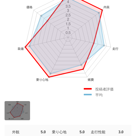
投稿者評価
平均
外観
5.0
乗り心地
5.0
走行性能
3.0