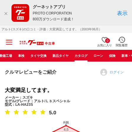
グーネットアプリ
表示
PROTO CORPORATION
800万ダウンロード達成！
アルト(スズキ)の口コミ・評価：大変満足してます。（2003年06月）
0
お気に入り
閲覧履歴
整備工場
車検
タイヤ交換
新品タイヤ
カタログ
ローン
保険
新車・
クルマレビューをご紹介
ログイン
大変満足してます。
メーカー：スズキ
モデル/グレード：アルト/Ｌｂスペシャル
型式：LA-HA23S
5.0