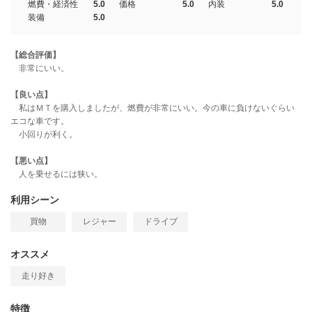
燃費・経済性
5.0
価格
5.0
内装
5.0
装備
5.0
【総合評価】
非常にいい。
【良い点】
私はＭＴを購入しましたが、燃費が非常にいい。今の車に負けないぐらい
エコな車です。
小回りが利く。
【悪い点】
人を乗せるには狭い。
利用シーン
買物
レジャー
ドライブ
オススメ
走り好き
特徴