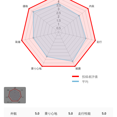
投稿者評価
平均
外観
5.0
乗り心地
5.0
走行性能
5.0