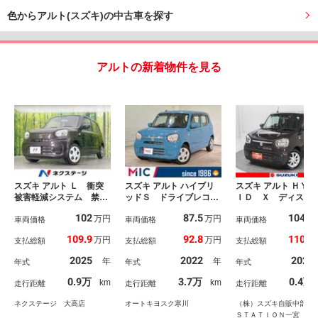
色からアルト(スズキ)の中古車を探す
アルトの新着物件を見る
スズキ アルト Ｌ 衝突
スズキ アルト ハイブリ
スズキ アルト ＨＹＢ
被害軽減システム 禁煙
ッドＳ ドライブレコー
ＩＤ Ｘ ディスプ
車 コーナーセンサー
ダー ＥＴＣ バックカ
オーディオ・ＥＴＣ
102
87.5
104.5
万円
万円
オートライト ＣＤ ア
車両価格
メラ ナビ ＴＶ クリ
車両価格
ラレコ ７インチワ
車両価格
イドリングストップ シ
アランスソナー 衝突被
ディスプレイオーデ
109.9
92.8
110.4
万円
万円
支払総額
支払総額
支払総額
ートヒーター
害軽減システム オート
（ラジオ・ＣＤ・Ｄ
ライト キーレスエント
Ｄ・Ｂｌｕｅｔｏｏ
2025
2022
2022
年
年
年式
年式
年式
リー アイドリングスト
ｈ・ＵＳＢ） Ｅ
ップ 電動格納ミラー
前方ドラレコ 前後
0.9万
3.7万
0.4万
km
km
走行距離
走行距離
走行距離
ＣＶＴ パワーウインド
ーキサポート ハイ
ウ
ムアシスト付ＬＥＤ
ネクステージ 大高店
オートキヨスク寒川
（株）スズキ自販中部 Ｕ
トヘッドライト マ
ＳＴＡＴＩＯＮ一宮