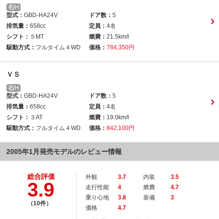
型式：
GBD-HA24V
ドア数：
5
排気量：
658cc
定員：
4名
シフト：
５MT
燃費：
21.5km/l
駆動方式：
フルタイム４WD
価格：
784,350円
ＶＳ
型式：
GBD-HA24V
ドア数：
5
排気量：
658cc
定員：
4名
シフト：
３AT
燃費：
19.0km/l
駆動方式：
フルタイム４WD
価格：
842,100円
2005年1月発売モデルのレビュー情報
総合評価
外観
3.7
内装
3.5
3.9
走行性能
4
燃費
4.7
乗り心地
3.8
装備
3
（10件）
価格
4.7