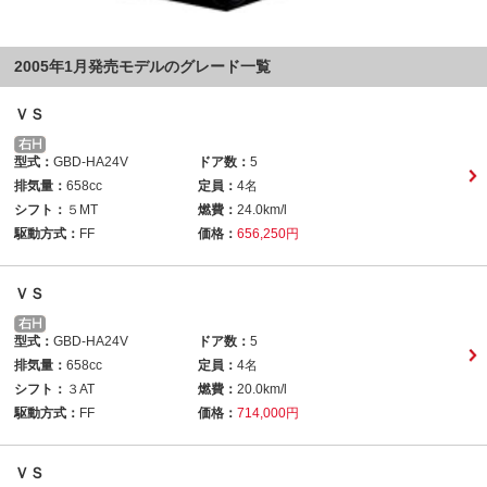
2005年1月発売モデルのグレード一覧
ＶＳ
型式：
GBD-HA24V
ドア数：
5
排気量：
658cc
定員：
4名
シフト：
５MT
燃費：
24.0km/l
駆動方式：
FF
価格：
656,250円
ＶＳ
型式：
GBD-HA24V
ドア数：
5
排気量：
658cc
定員：
4名
シフト：
３AT
燃費：
20.0km/l
駆動方式：
FF
価格：
714,000円
ＶＳ