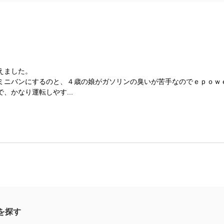
えました。
ミニバンにするのと、４歳の娘がガソリンの臭いが苦手なのでｅｐｏｗ
、かなり運転しやす...
を探す