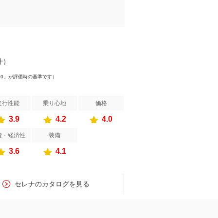
件）
.0」が評価時の基準です）
走行性能
乗り心地
価格
3.9
4.2
4.0
費・経済性
装備
3.6
4.1
セレナのカタログを見る