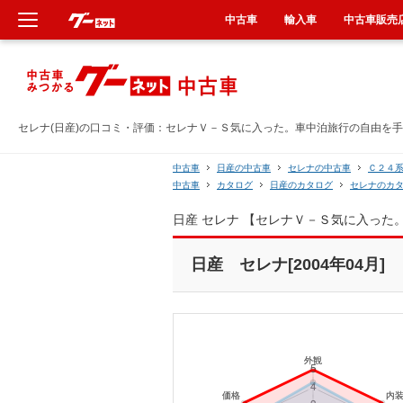
中古車
輸入車
中古車販売
新車
中古車
セレナ(日産)の口コミ・評価：セレナＶ－Ｓ気に入った。車中泊旅行の自由を手に
輸入車
中古車
日産の中古車
セレナの中古車
Ｃ２４
中古車
カタログ
日産のカタログ
セレナのカ
クルマ買取
日産 セレナ 【セレナＶ－Ｓ気に入っ
カーリース
日産 セレナ[2004年04月]
タイヤ交換
整備工場
車検