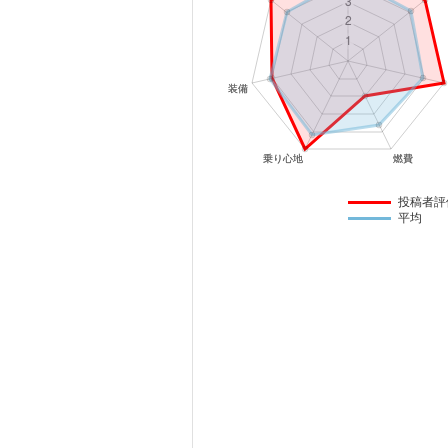
マガジン
車カタログ
自動車ローン
保険
投稿者評
平均
レビュー
価格相場
教習所
用語集