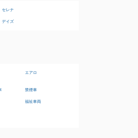
セレナ
デイズ
エアロ
車
禁煙車
福祉車両