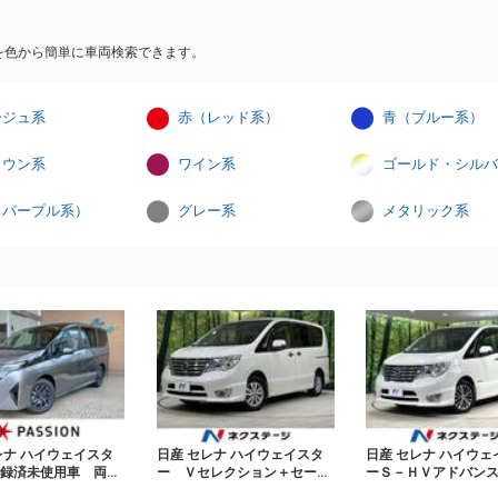
を色から簡単に車両検索できます。
ージュ系
赤（レッド系）
青（ブルー系）
ラウン系
ワイン系
ゴールド・シルバ
（パープル系）
グレー系
メタリック系
レナ ハイウェイスタ
日産 セレナ ハイウェイスタ
日産 セレナ ハイウェ
登録済未使用車 両側
ー Ｖセレクション＋セーフ
ーＳ－ＨＶアドバン
ライドドア 衝突被害
ティＩＩ ４ＷＤ 両側電動
フティパック 後席