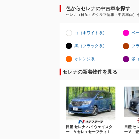
色からセレナの中古車を探す
セレナ（日産）のクルマ情報（中古車両）
白（ホワイト系）
ベ
黒（ブラック系）
ブ
オレンジ系
紫
セレナの新着物件を見る
日産 セレナ ハイウェイスタ
日産 セ
ー Ｖセレ＋セーフティＩ
ーＶ 
Ｉ ＳＨＶ 純正８型ナビ
電動ス