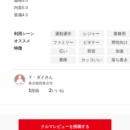
価格
5.0
内装
5.0
装備
4.0
利用シーン
通勤通学
レジャー
業務用
オススメ
ファミリー
ビギナー
男性向け
特徴
広い
荷室
加速
乗降
カッコいい
落ち着き
Ｙ・ダイさん
東京都西東京市
1
2
投稿
いいね
クルマレビューを投稿する