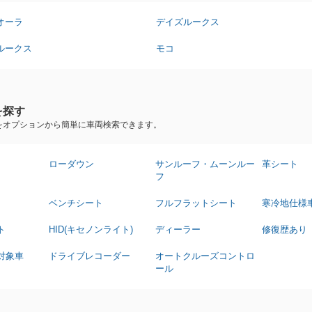
オーラ
デイズルークス
ルークス
モコ
を探す
をオプションから簡単に車両検索できます。
ローダウン
サンルーフ・ムーンルー
革シート
フ
ベンチシート
フルフラットシート
寒冷地仕様
ト
HID(キセノンライト)
ディーラー
修復歴あり
対象車
ドライブレコーダー
オートクルーズコントロ
ール