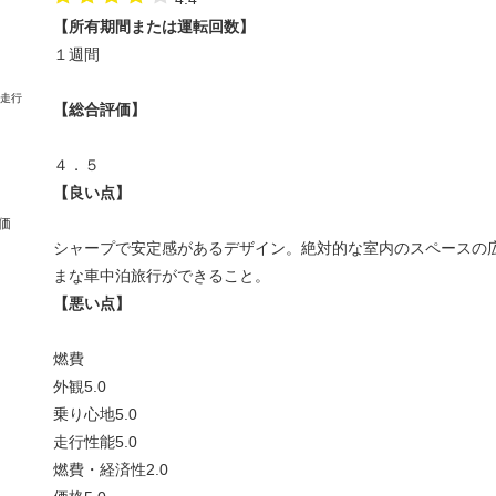
【所有期間または運転回数】
１週間
【総合評価】
４．５
【良い点】
価
シャープで安定感があるデザイン。絶対的な室内のスペースの
まな車中泊旅行ができること。
【悪い点】
燃費
外観
5.0
乗り心地
5.0
走行性能
5.0
燃費・経済性
2.0