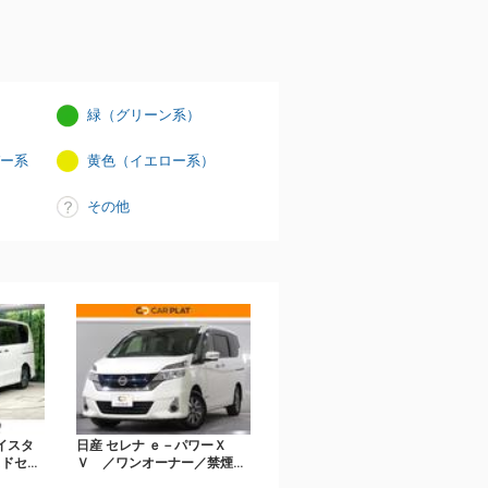
緑（グリーン系）
ー系
黄色（イエロー系）
その他
イスタ
日産 セレナ ｅ－パワーＸ
スドセー
Ｖ ／ワンオーナー／禁煙車
モニタ
／純正ＳＤナビ／フルセグ／