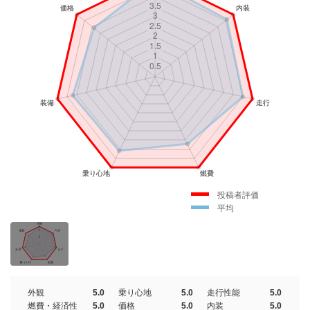
投稿者評価
平均
外観
5.0
乗り心地
5.0
走行性能
5.0
燃費・経済性
5.0
価格
5.0
内装
5.0