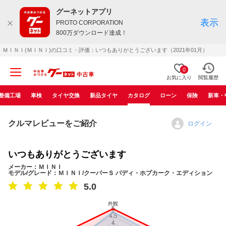
グーネットアプリ
表示
PROTO CORPORATION
800万ダウンロード達成！
ＭＩＮＩ(ＭＩＮＩ)の口コミ・評価：いつもありがとうございます（2021年01月）
0
お気に入り
閲覧履歴
整備工場
車検
タイヤ交換
新品タイヤ
カタログ
ローン
保険
新車・
クルマレビューをご紹介
ログイン
いつもありがとうございます
メーカー：ＭＩＮＩ
モデル/グレード：ＭＩＮＩ/クーパーＳ パディ・ホプカーク・エディション
5.0