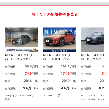
ＭＩＮＩの新着物件を見る
ＭＩＮＩ ＭＩＮＩ クー
ＭＩＮＩ ＭＩＮＩ クー
ＭＩＮＩ ＭＩＮＩ ク
パーＳ クラブマン
パー ５ＨＤ パノラマ
パーＳ コンバーチ
（禁煙車）（メーカーナ
サンルーフ ＬＥＤヘッ
ル フェイバード・
59.9
161.1
525
万円
万円
ビ）（バックカメラ）
車両価格
ドライトパッケージ カ
車両価格
ム 禁煙車 Ｍパッ
車両価格
（ＬＥＤヘッドライト）
メラ／パーキングアシス
ジ アクティブクル
74.9
174.9
548
万円
万円
支払総額
支払総額
支払総額
（スマートキー）（電動
トパッケージ ペッパー
コントロール ヘッ
格納ミラー）（ビルトイ
パッケージ 純正１７イ
ップディスプレイ 
2016
2019
2025
年
年
年式
年式
年式
ンＥＴＣ）（Ｂｌｕｅｔ
ンチＯＰＡＷ 前席シー
フォートアクセス 
ｏｏｔｈ）（純正１７イ
トヒーター 純正ナビ
囲カメラ ハーマン
9.6万
4.6万
0.2万
km
km
走行距離
走行距離
走行距離
ンチＡＷ）
バックカメラ 禁煙車
ドンスピーカー ア
ＥＴＣ
エントライト ワイ
ケーテイク ＳＵＶパーク
ユニバース 堺
Ｍｏｔｏｒｅｎ Ｓａｉ
ス充電 ＥＴＣ車載
摂津
ｍａ ＢＭＷ Ｐｒｅｍ
ｍ Ｓｅｌｅｃｔｉｏｎ
口