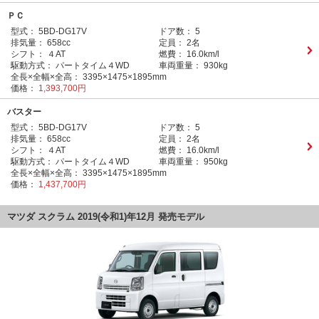
ＰＣ
型式：
5BD-DG17V
ドア数：
5
排気量：
658cc
定員：
2名
シフト：
４AT
燃費：
16.0km/l
駆動方式：
パートタイム４WD
車両重量：
930kg
全長×全幅×全高：
3395×1475×1895mm
価格：
1,393,700円
バスター
型式：
5BD-DG17V
ドア数：
5
排気量：
658cc
定員：
2名
シフト：
４AT
燃費：
16.0km/l
駆動方式：
パートタイム４WD
車両重量：
950kg
全長×全幅×全高：
3395×1475×1895mm
価格：
1,437,700円
マツダ スクラム 2019(令和1)年12月 発売モデル