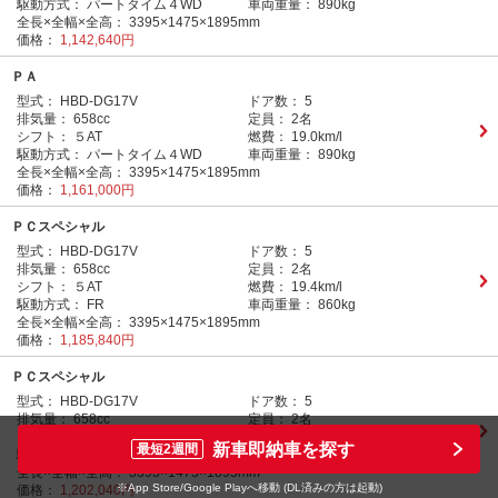
駆動方式：
パートタイム４WD
車両重量：
890kg
全長×全幅×全高：
3395×1475×1895mm
価格：
1,142,640円
ＰＡ
型式：
HBD-DG17V
ドア数：
5
排気量：
658cc
定員：
2名
シフト：
５AT
燃費：
19.0km/l
駆動方式：
パートタイム４WD
車両重量：
890kg
全長×全幅×全高：
3395×1475×1895mm
価格：
1,161,000円
ＰＣスペシャル
型式：
HBD-DG17V
ドア数：
5
排気量：
658cc
定員：
2名
シフト：
５AT
燃費：
19.4km/l
駆動方式：
FR
車両重量：
860kg
全長×全幅×全高：
3395×1475×1895mm
価格：
1,185,840円
ＰＣスペシャル
型式：
HBD-DG17V
ドア数：
5
排気量：
658cc
定員：
2名
シフト：
４AT
燃費：
17.0km/l
新車即納車を探す
最短2週間
駆動方式：
FR
車両重量：
870kg
全長×全幅×全高：
3395×1475×1895mm
※App Store/Google Playへ移動 (DL済みの方は起動)
価格：
1,202,040円