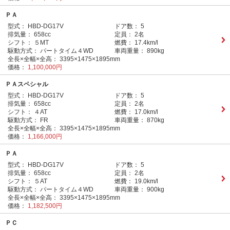
ＰＡ
型式：
HBD-DG17V
ドア数：
5
排気量：
658cc
定員：
2名
シフト：
５MT
燃費：
17.4km/l
駆動方式：
パートタイム４WD
車両重量：
890kg
全長×全幅×全高：
3395×1475×1895mm
価格：
1,100,000円
ＰＡスペシャル
型式：
HBD-DG17V
ドア数：
5
排気量：
658cc
定員：
2名
シフト：
４AT
燃費：
17.0km/l
駆動方式：
FR
車両重量：
870kg
全長×全幅×全高：
3395×1475×1895mm
価格：
1,166,000円
ＰＡ
型式：
HBD-DG17V
ドア数：
5
排気量：
658cc
定員：
2名
シフト：
５AT
燃費：
19.0km/l
駆動方式：
パートタイム４WD
車両重量：
900kg
全長×全幅×全高：
3395×1475×1895mm
価格：
1,182,500円
ＰＣ