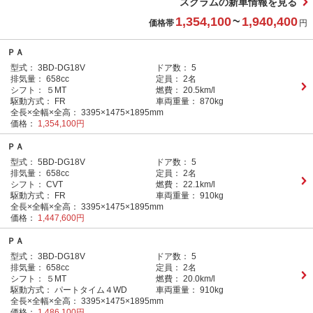
スクラムの新車情報を見る
1,354,100
~
1,940,400
価格帯
円
ＰＡ
型式：
3BD-DG18V
ドア数：
5
排気量：
658cc
定員：
2名
シフト：
５MT
燃費：
20.5km/l
駆動方式：
FR
車両重量：
870kg
全長×全幅×全高：
3395×1475×1895mm
価格：
1,354,100円
ＰＡ
型式：
5BD-DG18V
ドア数：
5
排気量：
658cc
定員：
2名
シフト：
CVT
燃費：
22.1km/l
駆動方式：
FR
車両重量：
910kg
全長×全幅×全高：
3395×1475×1895mm
価格：
1,447,600円
ＰＡ
型式：
3BD-DG18V
ドア数：
5
排気量：
658cc
定員：
2名
シフト：
５MT
燃費：
20.0km/l
駆動方式：
パートタイム４WD
車両重量：
910kg
全長×全幅×全高：
3395×1475×1895mm
価格：
1,486,100円