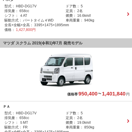
型式：
HBD-DG17V
ドア数：
5
排気量：
658cc
定員：
2名
シフト：
４AT
燃費：
16.6km/l
駆動方式：
パートタイム４WD
車両重量：
940kg
全長×全幅×全高：
3395×1475×1895mm
価格：
1,427,800円
マツダ スクラム 2019(令和1)年7月 発売モデル
950,400
~
1,401,840
価格帯
円
ＰＡ
型式：
HBD-DG17V
ドア数：
5
排気量：
658cc
定員：
2名
シフト：
５MT
燃費：
19.0km/l
駆動方式：
FR
車両重量：
850kg