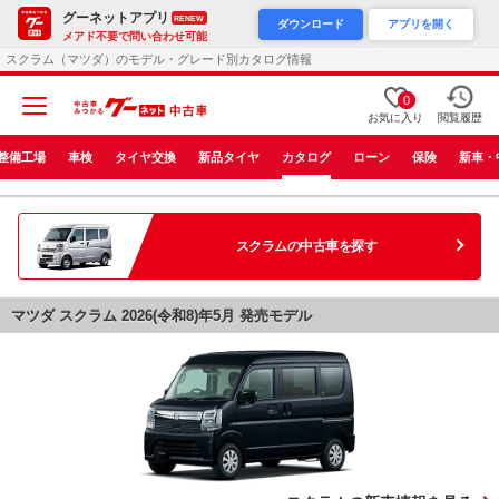
グーネットアプリ
RENEW
ダウンロード
アプリを開く
メアド不要で問い合わせ可能
スクラム（マツダ）のモデル・グレード別カタログ情報
0
お気に入り
閲覧履歴
整備工場
車検
タイヤ交換
新品タイヤ
カタログ
ローン
保険
新車・
スクラム
の中古車を探す
マツダ スクラム 2026(令和8)年5月 発売モデル