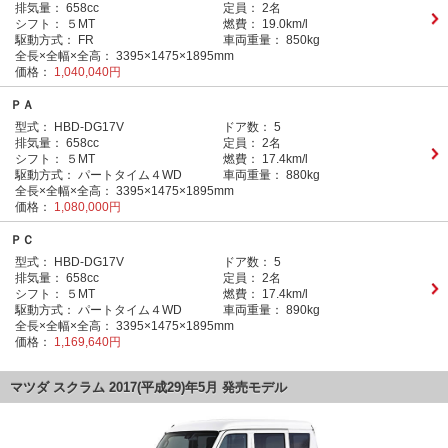
排気量：
658cc
定員：
2名
シフト：
５MT
燃費：
19.0km/l
駆動方式：
FR
車両重量：
850kg
全長×全幅×全高：
3395×1475×1895mm
価格：
1,040,040円
ＰＡ
型式：
HBD-DG17V
ドア数：
5
排気量：
658cc
定員：
2名
シフト：
５MT
燃費：
17.4km/l
駆動方式：
パートタイム４WD
車両重量：
880kg
全長×全幅×全高：
3395×1475×1895mm
価格：
1,080,000円
ＰＣ
型式：
HBD-DG17V
ドア数：
5
排気量：
658cc
定員：
2名
シフト：
５MT
燃費：
17.4km/l
駆動方式：
パートタイム４WD
車両重量：
890kg
全長×全幅×全高：
3395×1475×1895mm
価格：
1,169,640円
マツダ スクラム 2017(平成29)年5月 発売モデル