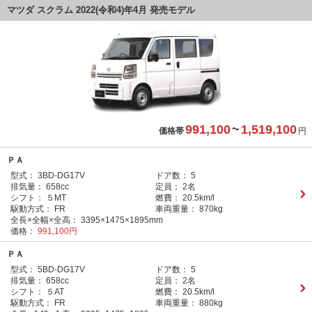
マツダ スクラム 2022(令和4)年4月 発売モデル
991,100
~
1,519,100
価格帯
円
ＰＡ
型式：
3BD-DG17V
ドア数：
5
排気量：
658cc
定員：
2名
シフト：
５MT
燃費：
20.5km/l
駆動方式：
FR
車両重量：
870kg
全長×全幅×全高：
3395×1475×1895mm
価格：
991,100円
ＰＡ
型式：
5BD-DG17V
ドア数：
5
排気量：
658cc
定員：
2名
シフト：
５AT
燃費：
20.5km/l
駆動方式：
FR
車両重量：
880kg