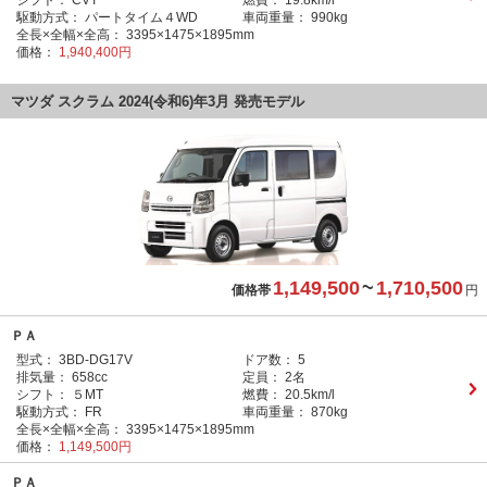
シフト：
CVT
燃費：
19.8km/l
駆動方式：
パートタイム４WD
車両重量：
990kg
全長×全幅×全高：
3395×1475×1895mm
価格：
1,940,400円
マツダ スクラム 2024(令和6)年3月 発売モデル
1,149,500
~
1,710,500
価格帯
円
ＰＡ
型式：
3BD-DG17V
ドア数：
5
排気量：
658cc
定員：
2名
シフト：
５MT
燃費：
20.5km/l
駆動方式：
FR
車両重量：
870kg
全長×全幅×全高：
3395×1475×1895mm
価格：
1,149,500円
ＰＡ