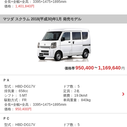
全長×全幅×全高：
3395×1475×1895mm
価格：
1,401,840円
マツダ スクラム 2018(平成30)年1月 発売モデル
950,400
~
1,169,640
価格帯
円
ＰＡ
型式：
HBD-DG17V
ドア数：
5
排気量：
658cc
定員：
2名
シフト：
５MT
燃費：
19.0km/l
駆動方式：
FR
車両重量：
840kg
全長×全幅×全高：
3395×1475×1895mm
価格：
950,400円
ＰＣ
型式：
HBD-DG17V
ドア数：
5