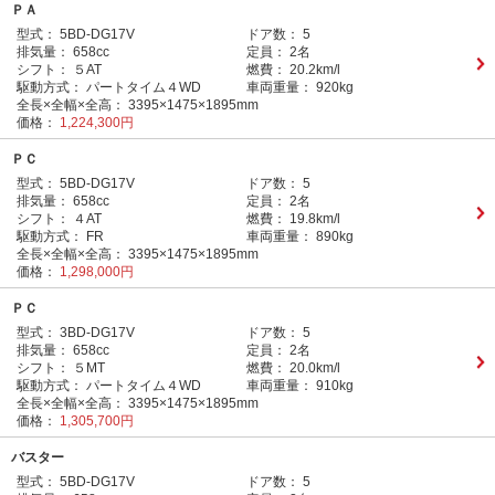
ＰＡ
型式：
5BD-DG17V
ドア数：
5
排気量：
658cc
定員：
2名
シフト：
５AT
燃費：
20.2km/l
駆動方式：
パートタイム４WD
車両重量：
920kg
全長×全幅×全高：
3395×1475×1895mm
価格：
1,224,300円
ＰＣ
型式：
5BD-DG17V
ドア数：
5
排気量：
658cc
定員：
2名
シフト：
４AT
燃費：
19.8km/l
駆動方式：
FR
車両重量：
890kg
全長×全幅×全高：
3395×1475×1895mm
価格：
1,298,000円
ＰＣ
型式：
3BD-DG17V
ドア数：
5
排気量：
658cc
定員：
2名
シフト：
５MT
燃費：
20.0km/l
駆動方式：
パートタイム４WD
車両重量：
910kg
全長×全幅×全高：
3395×1475×1895mm
価格：
1,305,700円
バスター
型式：
5BD-DG17V
ドア数：
5