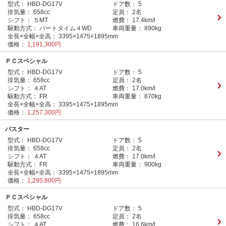
型式：
HBD-DG17V
ドア数：
5
排気量：
658cc
定員：
2名
シフト：
５MT
燃費：
17.4km/l
駆動方式：
パートタイム４WD
車両重量：
890kg
全長×全幅×全高：
3395×1475×1895mm
価格：
1,191,300円
ＰＣスペシャル
型式：
HBD-DG17V
ドア数：
5
排気量：
658cc
定員：
2名
シフト：
４AT
燃費：
17.0km/l
駆動方式：
FR
車両重量：
870kg
全長×全幅×全高：
3395×1475×1895mm
価格：
1,257,300円
バスター
型式：
HBD-DG17V
ドア数：
5
排気量：
658cc
定員：
2名
シフト：
４AT
燃費：
17.0km/l
駆動方式：
FR
車両重量：
900kg
全長×全幅×全高：
3395×1475×1895mm
価格：
1,295,800円
ＰＣスペシャル
型式：
HBD-DG17V
ドア数：
5
排気量：
658cc
定員：
2名
シフト：
４AT
燃費：
16.6km/l