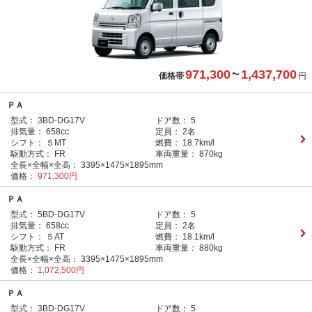
971,300
~
1,437,700
価格帯
円
ＰＡ
型式：
3BD-DG17V
ドア数：
5
排気量：
658cc
定員：
2名
シフト：
５MT
燃費：
18.7km/l
駆動方式：
FR
車両重量：
870kg
全長×全幅×全高：
3395×1475×1895mm
価格：
971,300円
ＰＡ
型式：
5BD-DG17V
ドア数：
5
排気量：
658cc
定員：
2名
シフト：
５AT
燃費：
18.1km/l
駆動方式：
FR
車両重量：
880kg
全長×全幅×全高：
3395×1475×1895mm
価格：
1,072,500円
ＰＡ
型式：
3BD-DG17V
ドア数：
5