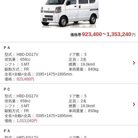
923,400
~
1,353,240
価格帯
円
ＰＡ
型式：
HBD-DG17V
ドア数：
5
排気量：
658cc
定員：
2名
シフト：
５MT
燃費：
19.0km/l
駆動方式：
FR
車両重量：
840kg
全長×全幅×全高：
3395×1475×1895mm
価格：
923,400円
ＰＣ
型式：
HBD-DG17V
ドア数：
5
排気量：
658cc
定員：
2名
シフト：
５MT
燃費：
19.0km/l
駆動方式：
FR
車両重量：
850kg
全長×全幅×全高：
3395×1475×1895mm
価格：
1,013,040円
ＰＡ
型式：
HBD-DG17V
ドア数：
5