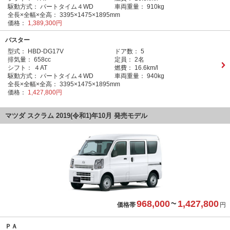
駆動方式：
パートタイム４WD
車両重量：
910kg
全長×全幅×全高：
3395×1475×1895mm
価格：
1,389,300円
バスター
型式：
HBD-DG17V
ドア数：
5
排気量：
658cc
定員：
2名
シフト：
４AT
燃費：
16.6km/l
駆動方式：
パートタイム４WD
車両重量：
940kg
全長×全幅×全高：
3395×1475×1895mm
価格：
1,427,800円
マツダ スクラム 2019(令和1)年10月 発売モデル
968,000
~
1,427,800
価格帯
円
ＰＡ