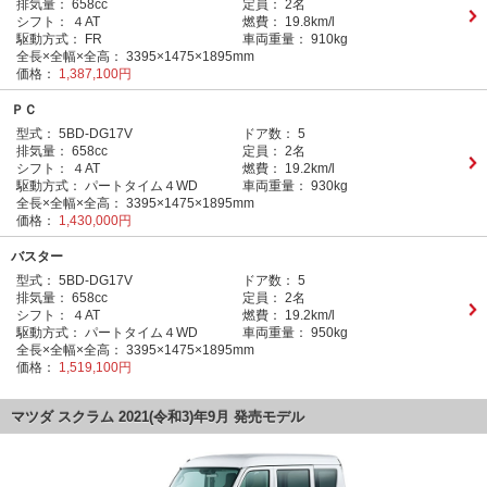
排気量：
658cc
定員：
2名
シフト：
４AT
燃費：
19.8km/l
駆動方式：
FR
車両重量：
910kg
全長×全幅×全高：
3395×1475×1895mm
価格：
1,387,100円
ＰＣ
型式：
5BD-DG17V
ドア数：
5
排気量：
658cc
定員：
2名
シフト：
４AT
燃費：
19.2km/l
駆動方式：
パートタイム４WD
車両重量：
930kg
全長×全幅×全高：
3395×1475×1895mm
価格：
1,430,000円
バスター
型式：
5BD-DG17V
ドア数：
5
排気量：
658cc
定員：
2名
シフト：
４AT
燃費：
19.2km/l
駆動方式：
パートタイム４WD
車両重量：
950kg
全長×全幅×全高：
3395×1475×1895mm
価格：
1,519,100円
マツダ スクラム 2021(令和3)年9月 発売モデル