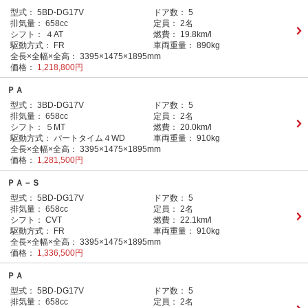
型式：
5BD-DG17V
ドア数：
5
排気量：
658cc
定員：
2名
シフト：
４AT
燃費：
19.8km/l
駆動方式：
FR
車両重量：
890kg
全長×全幅×全高：
3395×1475×1895mm
価格：
1,218,800円
ＰＡ
型式：
3BD-DG17V
ドア数：
5
排気量：
658cc
定員：
2名
シフト：
５MT
燃費：
20.0km/l
駆動方式：
パートタイム４WD
車両重量：
910kg
全長×全幅×全高：
3395×1475×1895mm
価格：
1,281,500円
ＰＡ－Ｓ
型式：
5BD-DG17V
ドア数：
5
排気量：
658cc
定員：
2名
シフト：
CVT
燃費：
22.1km/l
駆動方式：
FR
車両重量：
910kg
全長×全幅×全高：
3395×1475×1895mm
価格：
1,336,500円
ＰＡ
型式：
5BD-DG17V
ドア数：
5
排気量：
658cc
定員：
2名