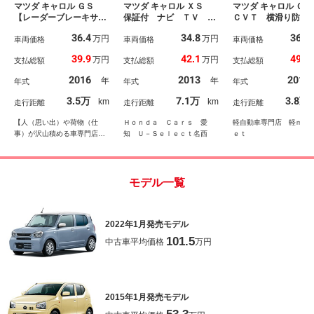
マツダ キャロル ＧＳ
マツダ キャロル ＸＳ
マツダ キャロル Ｇ
【レーダーブレーキサポ
保証付 ナビ ＴＶ ス
ＣＶＴ 横滑り防止
ート】【誤発進抑制機
マ－トキ－ 盗難防止装
置 アイドリングス
36.4
34.8
36.8
万円
万円
能】１年走行距離無制限
車両価格
置 整備記録簿 スペア
車両価格
プ Ｄ席シートヒー
車両価格
保証付 シートヒータ
キ－ ドアバイザ－ エ
ー ＡＢＳ 盗難警
39.9
42.1
49.8
万円
万円
支払総額
支払総額
支払総額
ー キーレスエントリ
アコン 運転席エアバッ
置 純正ＣＤオーデ
ー 盗難防止装置 ＡＢ
グ パワーウインドウ
オ ＥＴＣ付き
2016
2013
2017
年
年
年式
年式
年式
Ｓ ＤＳＣ ＣＤオーデ
ＡＢＳ パワーステアリ
ィオ ヘッドライトレベ
ング イモビライザー
3.5万
7.1万
3.8万
km
km
走行距離
走行距離
走行距離
ライザー スズキ アル
スマートキーＰスタート
トＯＥＭ
【人（思い出）や荷物（仕
Ｈｏｎｄａ Ｃａｒｓ 愛
軽自動車専門店 軽ｍａ
事）が沢山積める車専門店】
知 Ｕ－Ｓｅｌｅｃｔ名西
ｅｔ
クルオク名古屋インター店
モデル一覧
2022年1月発売モデル
101.5
中古車平均価格
万円
2015年1月発売モデル