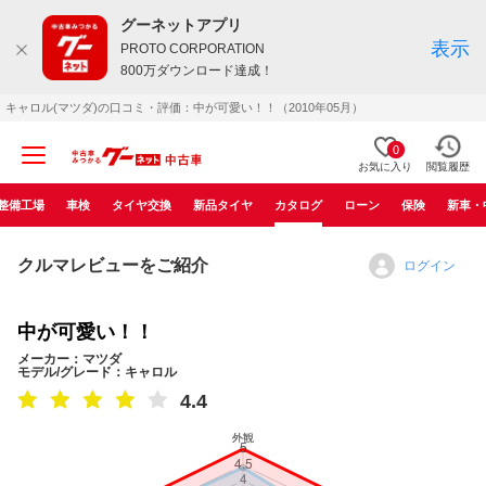
グーネットアプリ
表示
PROTO CORPORATION
800万ダウンロード達成！
キャロル(マツダ)の口コミ・評価：中が可愛い！！（2010年05月）
0
お気に入り
閲覧履歴
整備工場
車検
タイヤ交換
新品タイヤ
カタログ
ローン
保険
新車・
クルマレビューをご紹介
ログイン
中が可愛い！！
メーカー：マツダ
モデル/グレード：キャロル
4.4