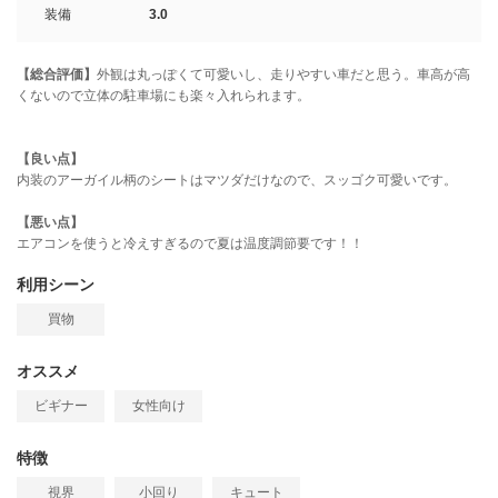
装備
3.0
【総合評価】
外観は丸っぽくて可愛いし、走りやすい車だと思う。車高が高
くないので立体の駐車場にも楽々入れられます。
【良い点】
内装のアーガイル柄のシートはマツダだけなので、スッゴク可愛いです。
【悪い点】
エアコンを使うと冷えすぎるので夏は温度調節要です！！
利用シーン
買物
オススメ
ビギナー
女性向け
特徴
視界
小回り
キュート