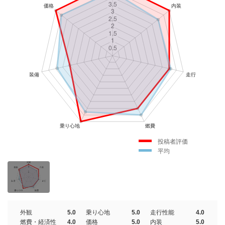
投稿者評価
平均
外観
5.0
乗り心地
5.0
走行性能
4.0
燃費・経済性
4.0
価格
5.0
内装
5.0