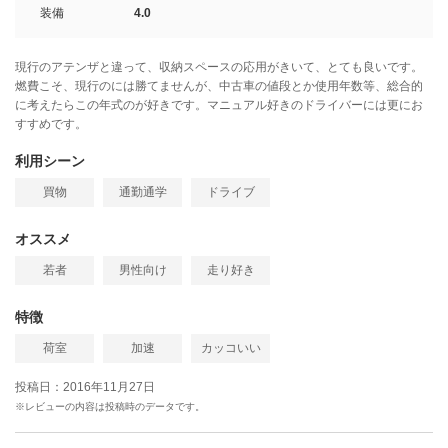
装備
4.0
現行のアテンザと違って、収納スペースの応用がきいて、とても良いです。
燃費こそ、現行のには勝てませんが、中古車の値段とか使用年数等、総合的
に考えたらこの年式のが好きです。マニュアル好きのドライバーには更にお
すすめです。
利用シーン
買物
通勤通学
ドライブ
オススメ
若者
男性向け
走り好き
特徴
荷室
加速
カッコいい
投稿日：2016年11月27日
※レビューの内容は投稿時のデータです。