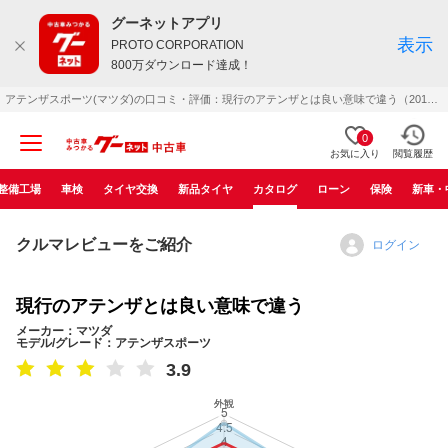
グーネットアプリ
表示
PROTO CORPORATION
800万ダウンロード達成！
アテンザスポーツ(マツダ)の口コミ・評価：現行のアテンザとは良い意味で違う（2010年01月）
0
お気に入り
閲覧履歴
整備工場
車検
タイヤ交換
新品タイヤ
カタログ
ローン
保険
新車・
クルマレビューをご紹介
ログイン
現行のアテンザとは良い意味で違う
メーカー：マツダ
モデル/グレード：アテンザスポーツ
3.9