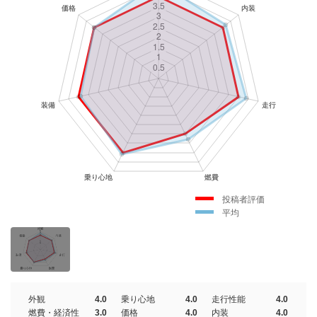
投稿者評価
平均
外観
4.0
乗り心地
4.0
走行性能
4.0
燃費・経済性
3.0
価格
4.0
内装
4.0