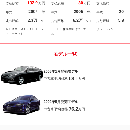
132.9
80
99
万円
万円
支払総額
支払総額
支払総額
ー／新品ナビＴＶ／ＢＯ
型スマートキー スペア
ＳＥ／ＨＩＤ／キーレス
キー 修復歴なし 法定
2004
2005
2006
年
年
年式
年式
年式
／ブラックルーフ＆ドア
車検点検整備付き
ミラー／リアウィング／
2.3万
6.2万
5.8万
km
km
走行距離
走行距離
走行距離
オートエアコン／電格ミ
ラー／
ＲＥＤＯ ＭＡＲＫＥＴ レ
ＦＵＥＬ株式会社（フュエ
リレーション
ドマーケット
ル）
モデル一覧
2008年1月発売モデル
68.1
中古車平均価格
万円
2002年5月発売モデル
76.2
中古車平均価格
万円