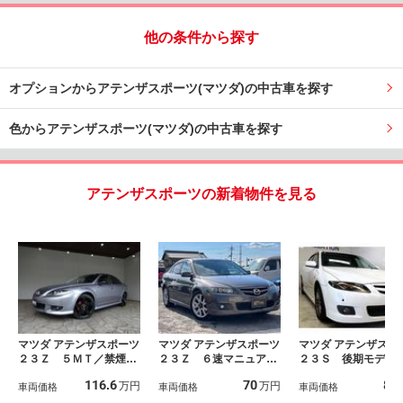
他の条件から探す
オプションからアテンザスポーツ(マツダ)の中古車を探す
色からアテンザスポーツ(マツダ)の中古車を探す
アテンザスポーツの新着物件を見る
マツダ アテンザスポーツ
マツダ アテンザスポーツ
マツダ アテンザスポ
２３Ｚ ５ＭＴ／禁煙車
２３Ｚ ６速マニュア
２３Ｓ 後期モデル
／記録簿／ハーフレザー
ル ナビ キーレス 純
Ｔ社外１７ＡＷ走行
116.6
70
83
万円
万円
／オリジナルブラックホ
車両価格
正アルミホイール ハー
車両価格
キロ台ＥＴＣカード
車両価格
イール／レッドキャリパ
フレザーシート カード
ＨＩＤＢカメラＢＯ