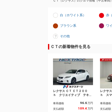
ＣＴ（レクサス）のクルマ情報（中古車両
白（ホワイト系）
赤
ブラウン系
ワ
その他
ＣＴの新着物件を見る
レクサス ＣＴ ＣＴ２００
レクサス
ｈ クリエイティブ テキス
ｈ ス
タイルインテリア 純正ＨＤ
スター
96.6
Ｄナビ バックカメラ 禁煙
エアコ
万円
車両価格
車両価格
車 スマートキー ＬＥＤヘ
ライザ
109.4
万円
支払総額
支払総額
ッド ビルトインＥＴＣ ク
グ ア