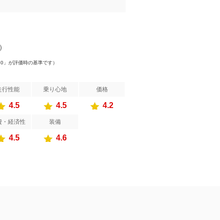
件）
.0」が評価時の基準です）
走行性能
乗り心地
価格
4.5
4.5
4.2
費・経済性
装備
4.5
4.6