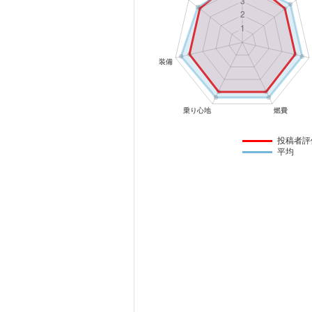
マガジン
車カタログ
自動車ローン
保険
投稿者評
平均
レビュー
価格相場
教習所
用語集