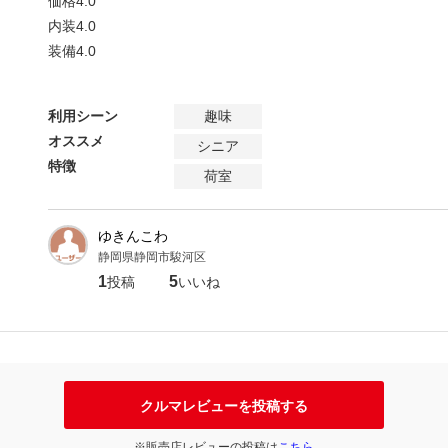
価格
4.0
内装
4.0
装備
4.0
利用シーン
趣味
オススメ
シニア
特徴
荷室
ゆきんこわ
静岡県静岡市駿河区
1
5
投稿
いいね
クルマレビューを投稿する
※販売店レビューの投稿は
こちら