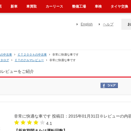
店
新車
車買取
カーリース
整備工場
車検
タイヤ交換
English
ヘルプ
お
系の中古車
ＣＴ２００ｈの中古車
非常に快適な車です
カタログ
ＣＴのクルマレビュー
非常に快適な車です
のレビューをご紹介
非常に快適な車です
投稿日：2015年01月31日
※レビューの内
4.1
【所有期間または運転回数】