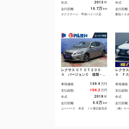
2013
年
年式
年式
ルコン 純正１７インチアル
Ｓ パ
ミ オートライト デュアル
ージッ
10.7万
km
走行距離
走行距離
エアコン Ｂｌｕｅｔｏｏｔ
エアバ
ネクステージ 甲府バイパス店
愛知トヨ
ｈ ＣＤ フルセグ パドル
シフト
レクサス ＣＴ ＣＴ２００
レクサス
ｈ バージョンＣ 後期・純
ｈ Ｆ
正ナビ・フルセグ・Ｂカメ
【５１
139.9
ラ・ＬＥＤヘッド・シートヒ
車 特
万円
車両価格
車両価格
ーター・パワーシート・純正
ピング
156.2
万円
支払総額
支払総額
１６ＡＷ・コーナーソナー・
ブラッ
2018
年
年式
年式
パドルシフト・ドラレコ・Ｅ
ナビ＆
ＴＣ２．０・ＬＥＤフォグ・
ｅｔｏ
5.5万
km
走行距離
走行距離
プライバシーガラス・ステア
ラ ク
ユーパーク 本店 ＪＵ適正販売店
（株）ケ
ヒーター
シート
ンサー