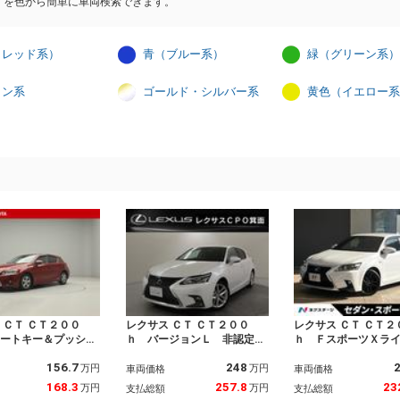
）を色から簡単に車両検索できます。
（レッド系）
青（ブルー系）
緑（グリーン系）
イン系
ゴールド・シルバー系
黄色（イエロー系
 ＣＴ ＣＴ２００
レクサス ＣＴ ＣＴ２００
レクサス ＣＴ ＣＴ２
マートキー＆プッシュ
ｈ バージョンＬ 非認定中
ｈ ＦスポーツＸラ
ト ワンオーナー車
古車 本革／ブラック／運転
別仕様車 プリクラ
156.7
248
ン ナビＴＶ イモビ
席ポジションメモリー／運転
ーフティシステムセ
万円
万円
車両価格
車両価格
ー パワーステアリン
席・助手席ヒーター付 本革
リアランスソナー 
168.3
257.8
23
万円
万円
支払総額
支払総額
ルミホイール ＡＢ
ステアリング／ヒーター付
ッドライト バック