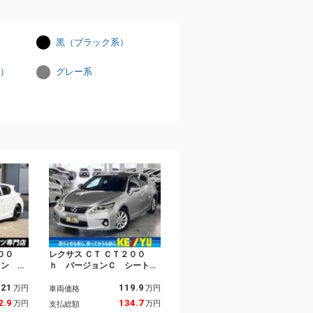
黒（ブラック系）
）
グレー系
００
レクサス ＣＴ ＣＴ２００
イン 特
ｈ バージョンＣ シートヒ
ッシュセ
ーター 純正ナビ バックカ
221
119.9
ット ク
メラ ＢＴオーディオ フル
万円
万円
車両価格
ＬＥＤヘ
セグＴＶ ＣＤ・ＤＶＤ Ｕ
2.9
134.7
万円
万円
支払総額
カメラ
ＳＢ・ＡＵＸ端子 ＥＴＣ