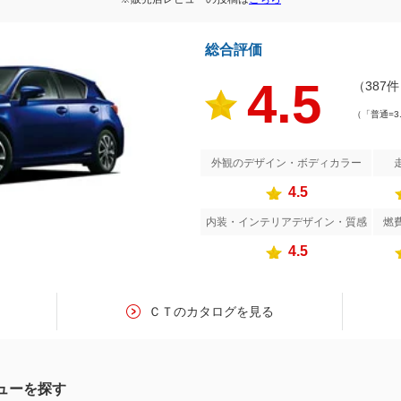
総合評価
4.5
（387
（「普通=3
外観のデザイン・ボディカラー
4.5
内装・インテリアデザイン・質感
燃
4.5
ＣＴのカタログを見る
ューを探す