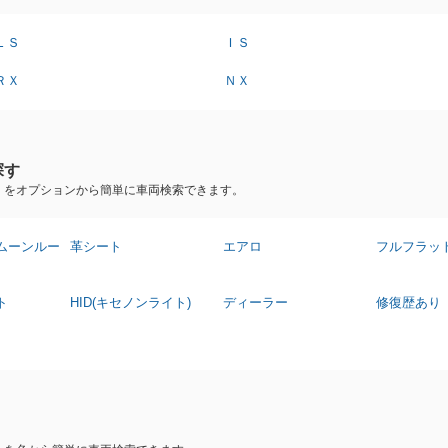
ＬＳ
ＩＳ
ＲＸ
ＮＸ
探す
）をオプションから簡単に車両検索できます。
ムーンルー
革シート
エアロ
フルフラッ
ト
HID(キセノンライト)
ディーラー
修復歴あり