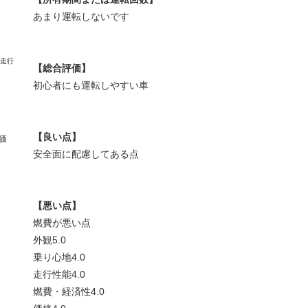
あまり運転しないです
【総合評価】
初心者にも運転しやすい車
【良い点】
価
安全面に配慮してある点
【悪い点】
燃費が悪い点
外観
5.0
乗り心地
4.0
走行性能
4.0
燃費・経済性
4.0