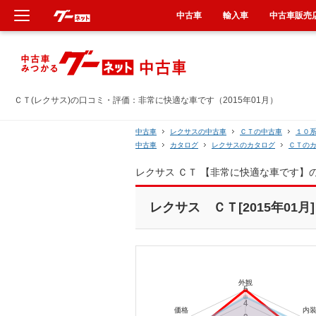
中古車
輸入車
中古車販売
新車
中古車
ＣＴ(レクサス)の口コミ・評価：非常に快適な車です（2015年01月）
輸入車
中古車
レクサスの中古車
ＣＴの中古車
１０
中古車
カタログ
レクサスのカタログ
ＣＴの
クルマ買取
レクサス ＣＴ 【非常に快適な車です】
カーリース
レクサス ＣＴ[2015年01月]
タイヤ交換
整備工場
車検