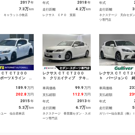
2017
2018
年
年
年式
年式
ワーウィンドウ ミュ
電動フェンダーポール
純正１７インチアル
クプレイヤー接続可
ルシフト 革巻きス
7.3万
4.2万
3
km
km
走行距離
走行距離
ッグ フルセグＴＶ
グ 前席シートヒー
タ キャラット小牧店
レクサス ＣＰＯ 箕面
ネクステージ 天白セダ
正ＳＤナビ 禁煙
ツ専門店
 ＣＴ ＣＴ２００
レクサス ＣＴ ＣＴ２００
レクサス ＣＴ ＣＴ２
スポーツＸライン
ｈ クリエイティブ テキス
ｈ バージョンＣ 
，６０５ｋｍ】 禁煙
タイルインテリア モデリス
／バックカメラ／ハ
189.9
99.9
23
別仕様車 ＣＴ専用ス
タエアロ 純正ＨＤＤナビ
ーシート／衝突軽減
万円
万円
車両価格
車両価格
リル／専用１７インチ
バックカメラ 禁煙車 ブル
ーダークルーズコン
202.8
112.9
23
万円
万円
支払総額
支払総額
クホイール メーカー
ーステッチレザーシート Ｌ
／レーンキープアシ
2015
2013
年
年
年式
年式
フルセグＴＶ＆Ｂｌｕ
ＥＤヘッド ＥＴＣ クルコ
ーナーセンサー／横
ｏｔｈ＆バックカメ
ン パワーシート 純正１７
装置／アイドリング
5.3万
6.7万
5
km
km
走行距離
走行距離
ルーズコントロール
インチアルミ オートライ
／ＥＴＣ２．０／オ
ーユー 仙台若林店
ネクステージ 香里園セダン・スポ
ガリバー仙台泉店（株）
ヒーター コーナーセ
ト 革巻きハンドル パドル
ト／禁煙車
ーツ専門店
シフト