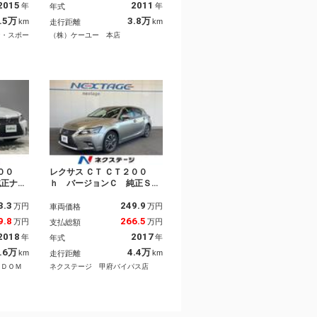
2015
2011
年
年
年式
ミ パド
クルーズコントロール パド
テアリン
ルシフト ＬＥＤライト ヘ
.5万
3.8万
km
km
走行距離
ター 純
ッドランプクリーナー スペ
ン・スポー
（株）ケーユー 本店
アキー有
００
レクサス ＣＴ ＣＴ２００
純正ナビ
ｈ バージョンＣ 純正ＳＤ
ーフレザ
ナビ バックカメラ レーダ
3.3
249.9
装置／レ
ークルーズ 禁煙車 ドラレ
万円
万円
車両価格
トロール
コ コーナーセンサー スマ
9.8
266.5
万円
万円
支払総額
スト／コ
ートキー ＬＥＤヘッド Ｅ
2018
2017
年
年
年式
滑り防止
ＴＣ２．０ 純正１６インチ
ストップ
アルミ オートハイビーム
.6万
4.4万
km
km
走行距離
ートライ
オートライト デュアルエア
ＩＤＯＭ
ネクステージ 甲府バイパス店
コン