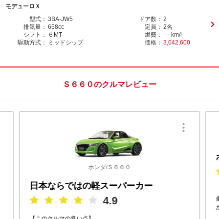
モデューロＸ
型式：
3BA-JW5
ドア数：
2
排気量：
658cc
定員：
2名
シフト：
６MT
燃費：
----km/l
駆動方式：
ミッドシップ
価格：
3,042,600
Ｓ６６０のクルマレビュー
ホンダ/Ｓ６６０
日本ならではの軽スーパーカー
4.9
【このクルマの良い点】