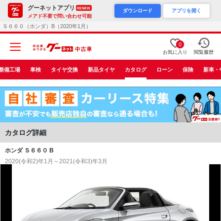
グーネットアプリ
RENEW
ダウンロード
アプリを開く
メアド不要で問い合わせ可能
Ｓ６６０（ホンダ）B（2020年1月）
0
お気に入り
閲覧履歴
整備工場
車検
タイヤ交換
新品タイヤ
カタログ
ローン
保険
新車・
カタログ詳細
ホンダ Ｓ６６０ B
2020(令和2)年1月～2021(令和3)年3月