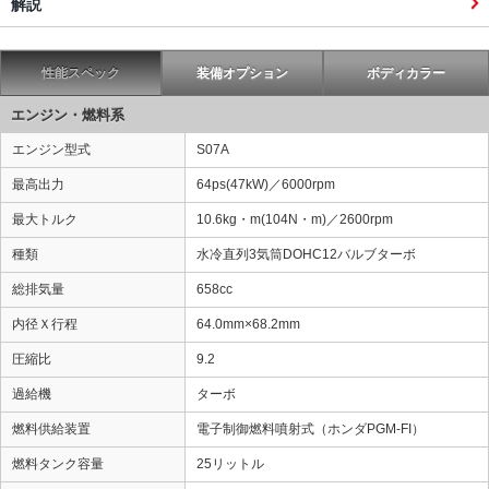
解説
性能スペック
装備オプション
ボディカラー
エンジン・燃料系
エンジン型式
S07A
最高出力
64ps(47kW)／6000rpm
最大トルク
10.6kg・m(104N・m)／2600rpm
種類
水冷直列3気筒DOHC12バルブターボ
総排気量
658cc
内径Ｘ行程
64.0mm×68.2mm
圧縮比
9.2
過給機
ターボ
燃料供給装置
電子制御燃料噴射式（ホンダPGM-FI）
燃料タンク容量
25リットル