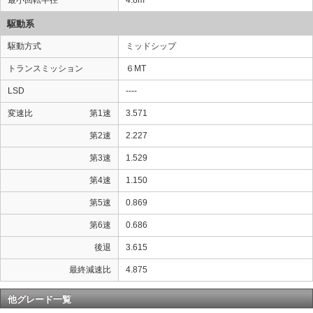
最小回転半径
4.8m
駆動系
駆動方式
ミッドシップ
トランスミッション
６MT
LSD
----
変速比
第1速
3.571
第2速
2.227
第3速
1.529
第4速
1.150
第5速
0.869
第6速
0.686
後退
3.615
最終減速比
4.875
他グレード一覧