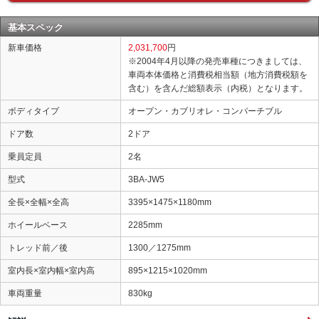
基本スペック
新車価格
2,031,700
円
※2004年4月以降の発売車種につきましては、
車両本体価格と消費税相当額（地方消費税額を
含む）を含んだ総額表示（内税）となります。
ボディタイプ
オープン・カブリオレ・コンバーチブル
ドア数
2ドア
乗員定員
2名
型式
3BA-JW5
全長×全幅×全高
3395×1475×1180mm
ホイールベース
2285mm
トレッド前／後
1300／1275mm
室内長×室内幅×室内高
895×1215×1020mm
車両重量
830kg