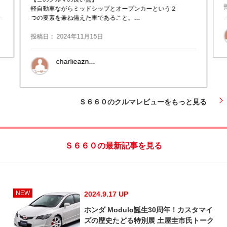
軽自動車ながらミッドシップとオープンカーという２
つの要素を兼ね備えた車であること。
まさにマイクロスーパーカー。
Ｓ６６０αからモデューロＸバージョンＺへ乗り換え
投稿日： 2024年11月15日
たが、モ
charlieazn...
埼玉県春日部市
Ｓ６６０のクルマレビューをもっと見る
Ｓ６６０の最新記事を見る
NEW
2024.9.17 UP
ホンダ Modulo誕生30周年！カスタマイ
ズの歴史たどる特別展 土屋圭市氏トーク