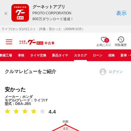
グーネットアプリ
表示
PROTO CORPORATION
800万ダウンロード達成！
ライフ(ホンダ)の口コミ・評価：安かった（2006年10月）
0
お気に入り
閲覧履歴
整備工場
車検
タイヤ交換
新品タイヤ
カタログ
ローン
保険
新車・
クルマレビューをご紹介
ログイン
安かった
メーカー：ホンダ
モデル/グレード：ライフ/Ｆ
型式：DBA-JB5
4.4