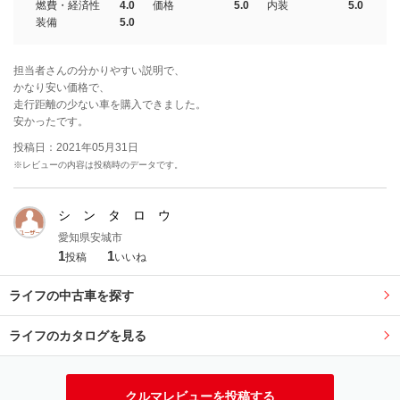
燃費・経済性
4.0
価格
5.0
内装
5.0
装備
5.0
担当者さんの分かりやすい説明で、
かなり安い価格で、
走行距離の少ない車を購入できました。
安かったです。
投稿日：2021年05月31日
※レビューの内容は投稿時のデータです。
シ ン タ ロ ウ
愛知県安城市
1
1
投稿
いいね
ライフの中古車を探す
ライフのカタログを見る
クルマレビューを投稿する