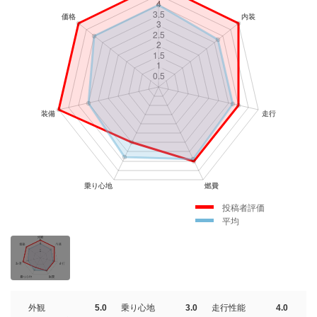
投稿者評価
平均
外観
5.0
乗り心地
3.0
走行性能
4.0