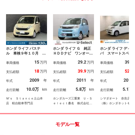
ホンダ ライフ パステ
ホンダ ライフ Ｇ 純正
ホンダ ライフ ディー
ル 車検９年１０月 オ
ＨＤＤナビ ワンオーナ
バ スマートスペシ
ートギヤシフト ＣＤ
ー 禁煙車 バックカメ
ル 純正ナビ ベン
15
29.2
39.8
万円
万円
ＡＢＳ ＳＲＳエアバッ
車両価格
ラ ＥＴＣ車載器 電動
車両価格
ート ＡＴ 盗難防
車両価格
グ ヘッドライトレベラ
格納ミラー ドアバイザ
ステム ＡＢＳ 
18
39.9
52.8
万円
万円
支払総額
支払総額
支払総額
イザー パワステ パワ
ー フロアマット ワン
ＵＳＢ ミュージッ
ーウィンドウ アルミホ
セグ ＣＤ再生 キーレ
レイヤー接続可 ア
2009
2011
2011
年
年
年式
年式
年式
イール ２ＷＤ ４ＡＴ
スエントリー パワーウ
ホイール 衝突安全
インドウ パワステ Ｓ
ィ エアコン パワ
10.0万
5.8万
5.1万
km
km
走行距離
走行距離
走行距離
ＲＳエアバック ＰＳ
テアリング
Ｍ’ｓ Ｓｔａｎｃｅ土山本
ホンダカーズ三重東 Ｕ－Ｓ
シマダオート 奈良店
店 軽自動車専門店
ｅｌｅｃｔ桑名 株式会社ホ
（株）ホンダネットキン
ンダ四輪販売中京
モデル一覧