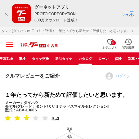
グーネットアプリ
表示
PROTO CORPORATION
800万ダウンロード達成！
タント(ダイハツ)の口コミ・評価：１年たってから新ためて評価したいと思います。（2005年01月）
0
お気に入り
閲覧履歴
整備工場
車検
タイヤ交換
新品タイヤ
カタログ
ローン
保険
新車・
クルマレビューをご紹介
ログイン
１年たってから新ためて評価したいと思います。
メーカー：ダイハツ
モデル/グレード：タント/ＸリミテッドスマイルセレクションII
型式：ABA-L360S
3.4