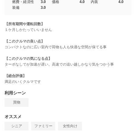
燃費・経済性
3.0
価格
4.0
内装
4.0
装備
3.0
【所有期間や運転回数】
１ケ月しかたっていいません
【このクルマの良い点】
コンパクトなのに広い室内で荷物も人も快適な空間が保てる事
【このクルマの気になる点】
ターボなしでが加速が遅い。高速での追い越しかなり気をつかう事
【総合評価】
満足のいくクルマです
利用シーン
買物
オススメ
シニア
ファミリー
女性向け