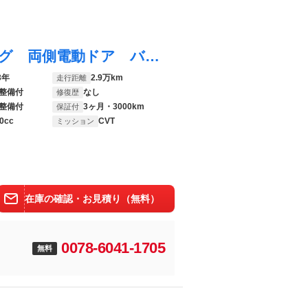
タント ファンクロス 禁煙車 ナビフルセグ 両側電動ドア バックカメラ スマートアシスト ＬＥＤヘッド 純正１４インチＡＷ ルーフレール シートヒーター Ｂｌｕｅｔｏｏｔｈ 電動パーキングブレーキ コーナーセンサ
3年
2.9万km
走行距離
整備付
なし
修復歴
整備付
3ヶ月・3000km
保証付
0cc
CVT
ミッション
在庫の確認・お見積り（無料）
0078-6041-1705
無料