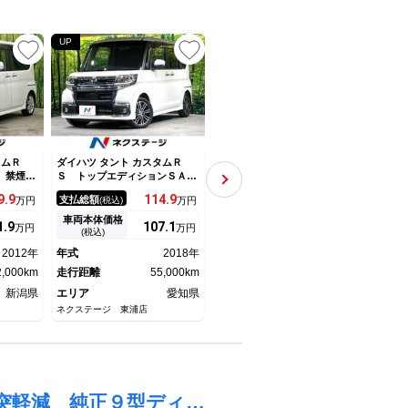
UP
UP
UP
タムＲ
ダイハツ タント カスタムＲ
ダイハツ タント カスタムＲ
ダイハ
 禁煙
Ｓ トップエディションＳＡＩ
Ｓ トップエディションＳＡＩ
トッ
ＩＤヘッ
ＩＩ 純正８インチナビ 両側
Ｉ ターボ 両側電動ドア Ｓ
Ｉ 
9.
9
114.
9
99.
9
支払総額
支払総額
支払
万円
(税込)
万円
(税込)
万円
ＴＣ 純
電動ドア バックカメラ 衝突
Ｄナビ 衝突被害軽減システ
ｗｏ
ートエア
被害軽減システム 禁煙車 タ
ム 禁煙車 ハーフレザーシー
衝突
車両本体価格
車両本体価格
車両
1.
9
107.
1
92.
2
万円
万円
万円
ＣＤ再生
ーボ ハーフレザーシート シ
ト スマートキー ＬＥＤヘッ
レザ
(税込)
(税込)
イバシー
ートヒーター ドライブレコー
ド 純正１５インチアルミ オ
ー 
2012年
年式
2018年
年式
2016年
年式
テム
ダー スマートキー ＬＥＤヘ
ートライト オートエアコン
ド 
2,000km
ッド ＥＴＣ 純正１５インチ
走行距離
55,000km
ＣＤ ＤＶＤ再生 地デジ
走行距離
80,000km
ート
走行
アルミ
新潟県
エリア
愛知県
エリア
愛知県
エリ
ネクステージ 東浦店
ネクステージ 東浦店
ネクス
タント ファンクロス 届出済未使用車 衝突軽減 純正９型ディススプレイオーディオ 両側電動スライド ＬＥＤヘッド シートヒーター オートエアコン Ｂｌｕｅｔｏｏｔｈ スマートキー ＵＳＢ入力端子 オートブレーキホールド