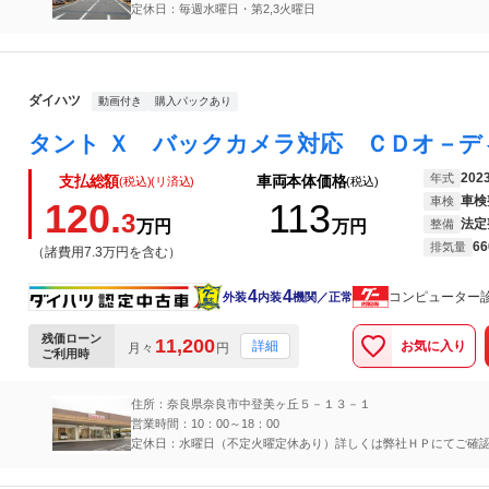
定休日：毎週水曜日・第2,3火曜日
ダイハツ
動画付き
購入パックあり
202
年式
支払総額
車両本体価格
(税込)(リ済込)
(税込)
車検
車検
120.
113
3
法定
万円
万円
整備
66
排気量
（諸費用7.3万円を含む）
4
4
コンピューター
外装
内装
機関／正常
残価ローン
11,200
お気に入り
詳細
月々
円
ご利用時
住所：奈良県奈良市中登美ヶ丘５－１３－１
営業時間：10：00～18：00
定休日：水曜日（不定火曜定休あり）詳しくは弊社ＨＰにてご確
ます。