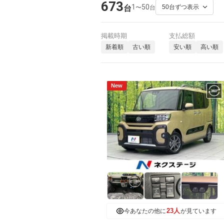
673
1
50
〜
台
台
掲載時期
支払総額
新着順
古い順
安い順
高い順
New
23人
今あなたの他に
が見ています