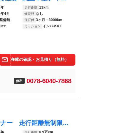
6年
13km
走行距離
9年4月
なし
修復歴
整備無
3ヶ月・3000km
保証付
0cc
インパネAT
ミッション
在庫の確認・お見積り（無料）
0078-6040-7868
無料
タント ファンクロスリミテッド ワンオーナー 走行距離無制限１２ヶ月保証付き 誤発進抑制機能 レーダークルコン 両側オートスライドドア レーンキープ ＵＳＢ ＬＥＤライト バックカメラ スマートキー ＥＴＣ ワンオーナー オートハイビーム
5年
0.9万km
走行距離