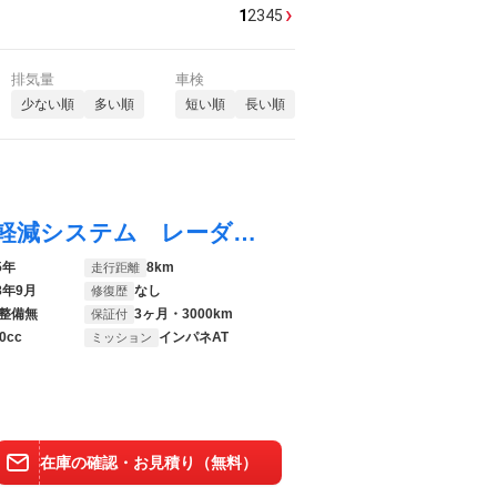
›
1
2
3
4
5
排気量
車検
少ない順
多い順
短い順
長い順
タント ファンクロス 両側電動ドア 衝突軽減システム レーダークルーズＥＴＣ シートヒーター 禁煙車 コーナーセンサー スマートキー ＬＥＤヘッド ルーフレール 純正１４インチアルミ オートハイビーム 車線逸脱警
5年
8km
走行距離
8年9月
なし
修復歴
整備無
3ヶ月・3000km
保証付
0cc
インパネAT
ミッション
在庫の確認・お見積り（無料）