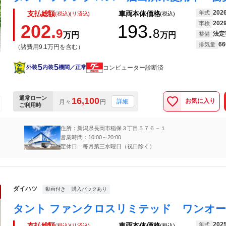
202
年式
支払総額
車両本体価格
(税込)(リ済込)
(税込)
202
車検
202.
193.
9
8
法定
万円
万円
整備
66
排気量
（諸費用9.1万円を含む）
5
5
コンピューター診断済
外装
内装
機関／正常
通常ローン
16,100
お気に入り
詳細
月々
円
ご利用時
住所：新潟県長岡市稲保３丁目５７６－１
営業時間：10:00～20:00
定休日：毎月第三水曜日（祝日除く）
ダイハツ
動画付き
購入パックあり
202
年式
支払総額
車両本体価格
(税込)(リ済込)
(税込)