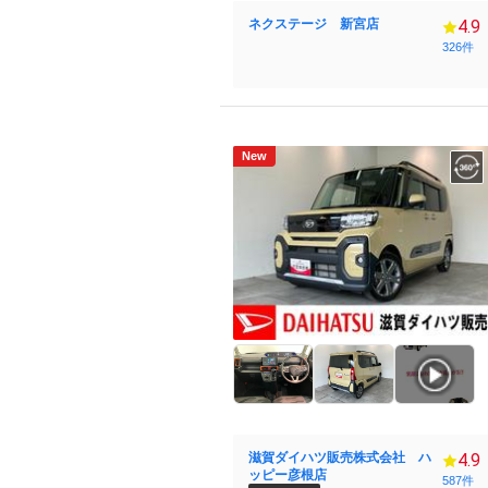
ネクステージ 新宮店
4.9
326件
New
滋賀ダイハツ販売株式会社 ハ
4.9
ッピー彦根店
587件