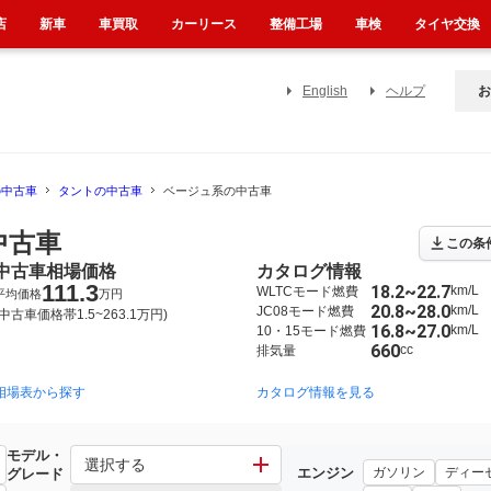
店
新車
車買取
カーリース
整備工場
車検
タイヤ交換
English
ヘルプ
お
の中古車
タントの中古車
ベージュ系の中古車
中古車
この条
中古車相場価格
カタログ情報
111.3
18.2~22.7
km/L
WLTCモード燃費
平均価格
万円
20.8~28.0
km/L
JC08モード燃費
(中古車価格帯1.5~263.1万円)
16.8~27.0
km/L
10・15モード燃費
660
cc
排気量
相場表から探す
2013年10月~2019年7月（5123）
2007年12月~2013年10月（2007）
カタログ情報を見る
20
モデル・
選択する
エンジン
ガソリン
ディー
グレード