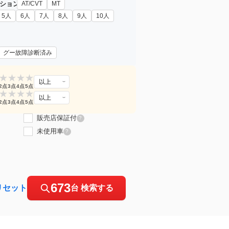
ション
AT/CVT
MT
5人
6人
7人
8人
9人
10人
グー故障診断済み
★
★
★
★
以上
2点
3点
4点
5点
★
★
★
★
以上
2点
3点
4点
5点
販売店保証付
?
未使用車
?
673
リセット
台 検索する