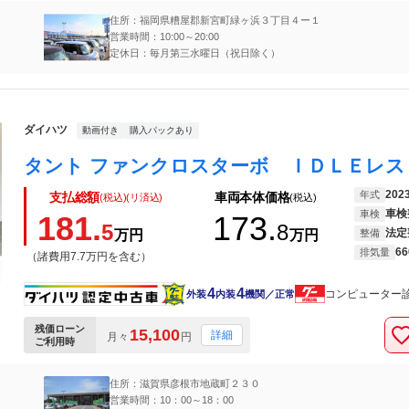
住所：福岡県糟屋郡新宮町緑ヶ浜３丁目４ー１
営業時間：10:00～20:00
定休日：毎月第三水曜日（祝日除く）
ダイハツ
動画付き
購入パックあり
202
年式
支払総額
車両本体価格
(税込)(リ済込)
(税込)
車検
車検
181.
173.
5
8
法定
万円
万円
整備
66
排気量
（諸費用7.7万円を含む）
4
4
コンピューター
外装
内装
機関／正常
残価ローン
15,100
詳細
月々
円
ご利用時
住所：滋賀県彦根市地蔵町２３０
営業時間：10：00～18：00