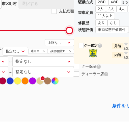
駆動方式
ミッ
2WD
4WD
選択する
市区町村
2人
3人
4人
支払総額
乗車定員
11人以上
修復歴
あり
なし
状態評価
車両状態評価書付
★
グー鑑定
?
外装
ン
1点
通常ローン
残価/据置ローン
★
内装
1点
～
グー保証
?
～
ディーラー店
?
条件を