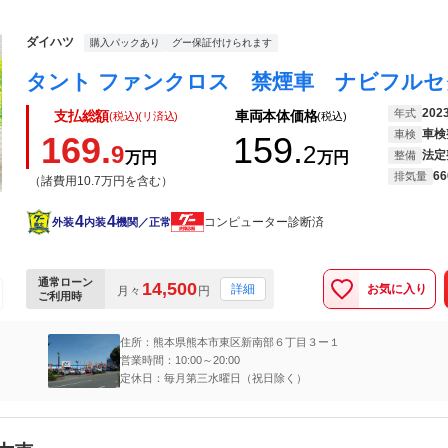
ダイハツ
購入パックあり
グー保証付けられます
202
年式
支払総額
車両本体価格
(税込)(リ済込)
(税込)
車検
車検
169.
159.
9
2
法定
万円
万円
整備
66
排気量
（諸費用10.7万円を含む）
4
4
コンピューター診断済
外装
内装
機関／正常
通常ローン
14,500
お気に入り
詳細
月々
円
ご利用時
住所：熊本県熊本市東区新南部６丁目３ー１
営業時間：10:00～20:00
定休日：毎月第三水曜日（祝日除く）