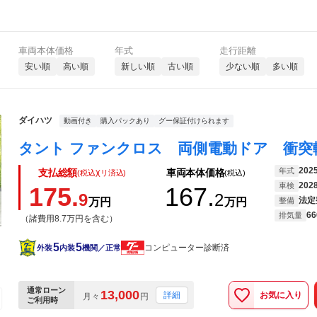
車両本体価格
年式
走行距離
安い順
高い順
新しい順
古い順
少ない順
多い順
ダイハツ
動画付き
購入パックあり
グー保証付けられます
202
年式
支払総額
車両本体価格
(税込)(リ済込)
(税込)
202
車検
175.
167.
9
2
法定
万円
万円
整備
66
排気量
（諸費用8.7万円を含む）
5
5
コンピューター診断済
外装
内装
機関／正常
通常ローン
13,000
お気に入り
詳細
月々
円
ご利用時