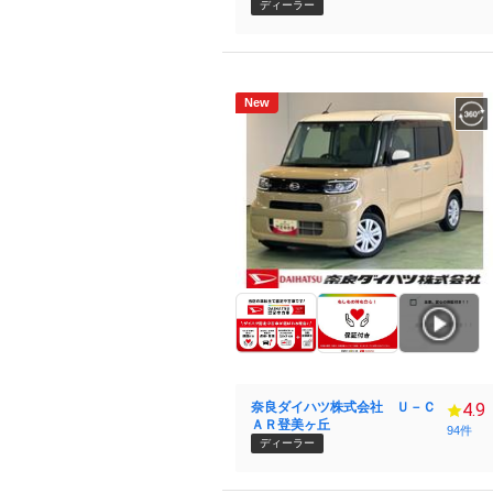
ディーラー
New
奈良ダイハツ株式会社 Ｕ－Ｃ
4.9
ＡＲ登美ヶ丘
94件
ディーラー