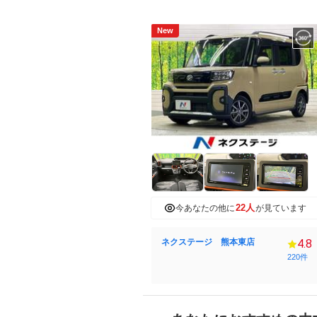
New
22人
今あなたの他に
が見ています
ネクステージ 熊本東店
4.8
220件