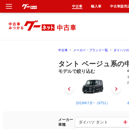
中古車
輸入車
中古車販売
新車
中古車
中古車
メーカー・ブランド一覧
ダイハツ
輸入車
タント ベージュ系の
クルマ買取
モデルで絞り込む
カーリース
タイヤ交換
2003年11月~2007年12月（135）
2019年7月~（9751）
整備工場
メーカー
ダイハツ タント
車種
車検