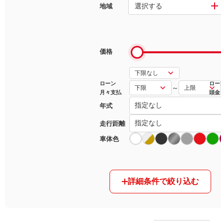
選択する
地域
マガジン
車カタログ
価格
自動車ローン
ローン
ロー
～
月々支払
頭金
保険
年式
レビュー
走行距離
車体色
価格相場
教習所
詳細条件で絞り込む
用語集