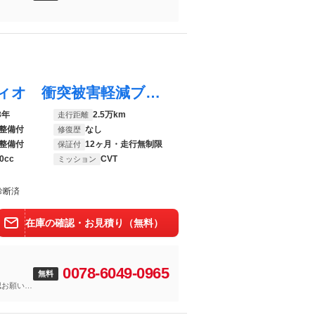
タント Ｘ バックカメラ対応 ＣＤオ－ディオ 衝突被害軽減ブレーキ コ－ナ－センサ－ ドラレコ ＥＴＣ 電動パーキング 片側電動スライドドア アイドリングストップ機能 ＬＥＤヘッドライト
3年
2.5万km
走行距離
整備付
なし
修復歴
整備付
12ヶ月・走行無制限
保証付
0cc
CVT
ミッション
診断済
在庫の確認・お見積り（無料）
0078-6049-0965
無料
認お願いし