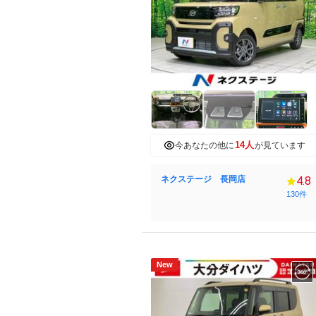
14人
今あなたの他に
が見ています
ネクステージ 長岡店
4.8
130件
New