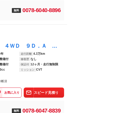
0078-6040-8896
無料
タント ファンクロスターボ ＩＤＬＥレス ４ＷＤ ９Ｄ．Ａ Ｂカメラ 衝突被害軽減ブレーキ コーナーセンサー ９型ディスプレイオーディオ Ｂｌｕｅｔｏｏｔｈ ＵＳＢ バックカメラ 前後ドラレコ 両側パワスラ シートヒーター ＬＥＤ レーダークルーズ タイヤ４本新品交換済
3年
4.3万km
走行距離
整備付
なし
修復歴
整備付
12ヶ月・走行無制限
保証付
0cc
CVT
ミッション
診断済
スピード見積り
お気に入り
0078-6047-8839
無料