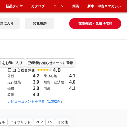
新品タイヤ
カタログ
ローン
保険
新車・中古車マガジン
気に入り
閲覧履歴
在庫確認・見積り依頼
件をお気に入り
新着お知らせメールに登録
4.0
口コミ
総合評価
4.2
4.1
外観
乗り心地
3.9
4.0
走行性能
燃費・経済性
3.8
4.1
価格
内装
4.0
装備
03年11月~2007年12月（135）
レビューコメントを見る
（
1,302件
）
2019年7月~（9751）
ゼル
ハイブリッド
PHV
EV
その他