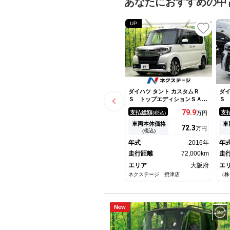
あなたにおすすめの中
UP
ダイハツ タント カスタムＲ
ダイ
Ｓ トップエディションＳＡＩ
Ｓ
Ｉ 純正８型ナビ 両側電動ド
ー
79.
9
支払総額
支
(税込)
万円
ア バックカメラ 衝突被害軽
ト
減システム 禁煙車 ハーフレ
ト
車両本体価格
車
72.
3
万円
ザーシート ドラレコ スマー
イ
(税込)
トキー ＬＥＤヘッド ＥＴ
ト
年式
2016年
年
Ｃ 純正１５インチアルミ オ
ｏ
ートライト オートエアコン
走行距離
72,000km
走
エリア
大阪府
エ
ネクステージ 摂津店
（株
New