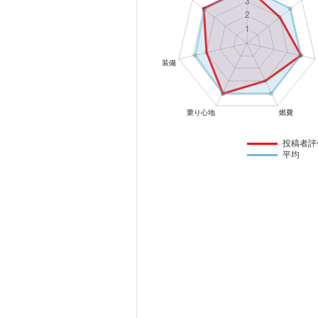
マガジン
車カタログ
自動車ローン
保険
投稿者評
平均
レビュー
価格相場
教習所
用語集