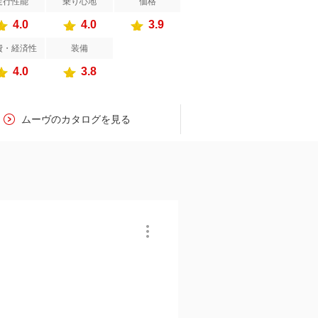
走行性能
乗り心地
価格
4.0
4.0
3.9
費・経済性
装備
4.0
3.8
ムーヴのカタログを見る