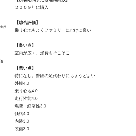
２００９年に購入
【総合評価】
乗り心地もよくファミリーにむけに良い
【良い点】
室内が広く、燃費もそこそこ
価
【悪い点】
特になし。普段の足代わりにちょうどよい
外観
4.0
乗り心地
4.0
走行性能
4.0
燃費・経済性
3.0
価格
4.0
内装
3.0
装備
3.0