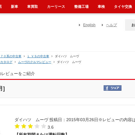
店
新車
車買取
カーリース
整備工場
車検
タイヤ交換
English
ヘルプ
お
１７０系の中古車
Ｌ ＶＳの中古車
ダイハツ ムーヴ
のカタログ
ムーヴのクルマレビュー
ダイハツ ムーヴ
のレビューをご紹介
月]
ダイハツ ムーヴ
投稿日：2015年03月26日
※レビューの内容
3.6
【所有期間または運転回数】