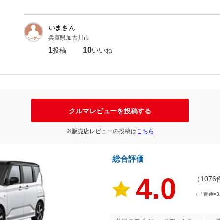
いまきん
兵庫県加古川市
1
10
投稿
いいね
クルマレビューを投稿する
※販売店レビューの投稿は
こちら
総合評価
4.0
（1076
（「普通=3