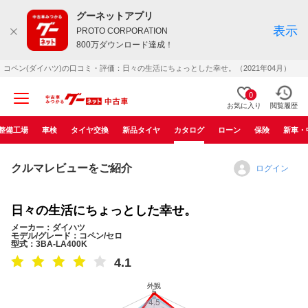
グーネットアプリ
表示
PROTO CORPORATION
800万ダウンロード達成！
コペン(ダイハツ)の口コミ・評価：日々の生活にちょっとした幸せ。（2021年04月）
0
お気に入り
閲覧履歴
整備工場
車検
タイヤ交換
新品タイヤ
カタログ
ローン
保険
新車・
クルマレビューをご紹介
ログイン
日々の生活にちょっとした幸せ。
メーカー：ダイハツ
モデル/グレード：コペン/セロ
型式：3BA-LA400K
4.1