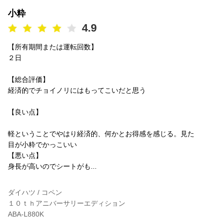
小粋
4.9
【所有期間または運転回数】
２日
【総合評価】
経済的でチョイノリにはもってこいだと思う
【良い点】
軽ということでやはり経済的、何かとお得感を感じる。見た
目が小粋でかっこいい
【悪い点】
身長が高いのでシートがも...
ダイハツ / コペン
１０ｔｈアニバーサリーエディション
ABA-L880K