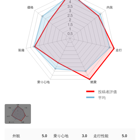
投稿者評価
平均
外観
5.0
乗り心地
3.0
走行性能
5.0