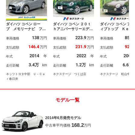
ダイハツ コペン ロー
ダイハツ コペン ２０ｔ
ダイハツ コペン アク
ブ メモリーナビ フル
ｈアニバーサリーエディ
ィブトップ Ｋｅｎ
セグ バックカメラ Ｅ
ション 純正ナビ バッ
ｏｄナビ 地デジ 
138
223.9
85.2
万円
万円
ＴＣ ＣＤ ミュージッ
車両価格
クカメラ 禁煙車 革シ
車両価格
イブレコーダー Ｈ
車両価格
クプレイヤー接続可 Ｄ
ート 前席シートヒータ
ヘッドライト 純正
146.4
231.9
92.8
万円
万円
支払総額
支払総額
支払総額
ＶＤ再生 ＬＥＤヘッド
ー スマートキー ＬＥ
インチアルミホイ
ランプ スマートキー
Ｄヘッド ターボ オー
ＣＤ ＤＶＤ再生 
2014
2022
2008
年
年
年式
年式
年式
キーレス アイドリング
トライト オートエアコ
ルーフ パワーステ
ストップ
ン ＥＴＣ 純正１６イ
ング パワーウィン
3.4万
1.2万
6.6万
km
km
走行距離
走行距離
走行距離
ンチＡＷ Ｂｌｕｅｔｏ
スイッチ
ｏｔｈ再生 盗難防止シ
ネッツトヨタ中部 Ｕ－Ｃａ
ネクステージ つくば店
ネクステージ 松山中央
ステム
ｒ春日井
モデル一覧
2014年6月発売モデル
168.2
中古車平均価格
万円