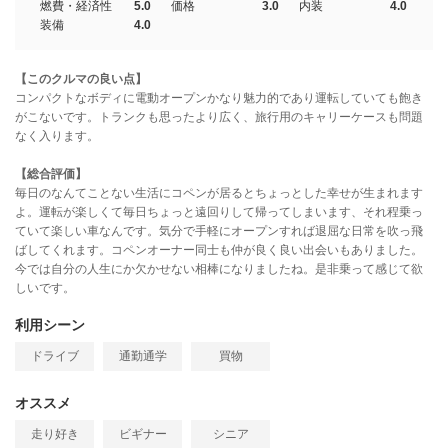
燃費・経済性
5.0
価格
3.0
内装
4.0
装備
4.0
【このクルマの良い点】
コンパクトなボディに電動オープンかなり魅力的であり運転していても飽き
がこないです。トランクも思ったより広く、旅行用のキャリーケースも問題
なく入ります。
【総合評価】
毎日のなんてことない生活にコペンが居るとちょっとした幸せが生まれます
よ。運転が楽しくて毎日ちょっと遠回りして帰ってしまいます、それ程乗っ
ていて楽しい車なんです。気分で手軽にオープンすれば退屈な日常を吹っ飛
ばしてくれます。コペンオーナー同士も仲が良く良い出会いもありました。
今では自分の人生にか欠かせない相棒になりましたね。是非乗って感じて欲
しいです。
利用シーン
ドライブ
通勤通学
買物
オススメ
走り好き
ビギナー
シニア