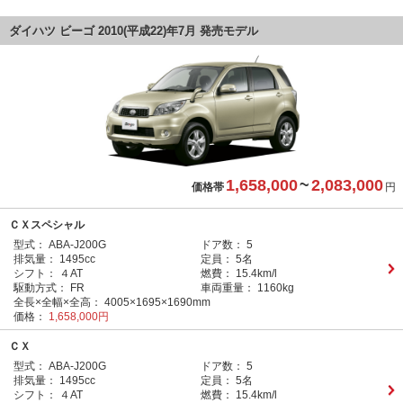
ダイハツ ビーゴ 2010(平成22)年7月 発売モデル
1,658,000
~
2,083,000
価格帯
円
ＣＸスペシャル
型式：
ABA-J200G
ドア数：
5
排気量：
1495cc
定員：
5名
シフト：
４AT
燃費：
15.4km/l
駆動方式：
FR
車両重量：
1160kg
全長×全幅×全高：
4005×1695×1690mm
価格：
1,658,000円
ＣＸ
型式：
ABA-J200G
ドア数：
5
排気量：
1495cc
定員：
5名
シフト：
４AT
燃費：
15.4km/l