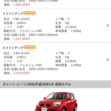
全長×全幅×全高：
3995×1695×1705mm
価格：
1,900,500円
ＣＸリミテッド
型式：
CBA-J210G
ドア数：
5
排気量：
1495cc
定員：
5名
シフト：
５MT
燃費：
15.2km/l
駆動方式：
フルタイム４WD
車両重量：
1180kg
全長×全幅×全高：
3995×1695×1690mm
価格：
1,932,000円
ＣＸリミテッド
型式：
CBA-J210G
ドア数：
5
排気量：
1495cc
定員：
5名
シフト：
４AT
燃費：
14.0km/l
駆動方式：
フルタイム４WD
車両重量：
1190kg
全長×全幅×全高：
3995×1695×1690mm
価格：
2,016,000円
ダイハツ ビーゴ 2006(平成18)年1月 発売モデル