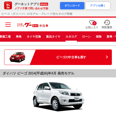
グーネットアプリ
RENEW
ダウンロード
アプリを開く
メアド不要で問い合わせ可能
ビーゴ（ダイハツ）のモデル・グレード別カタログ情報
0
お気に入り
閲覧履歴
整備工場
車検
タイヤ交換
新品タイヤ
カタログ
ローン
保険
新車・
ビーゴ
の中古車を探す
ダイハツ ビーゴ 2014(平成26)年4月 発売モデル