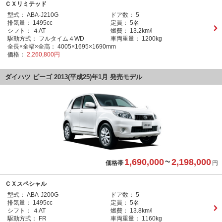
ＣＸリミテッド
型式：
ABA-J210G
ドア数：
5
排気量：
1495cc
定員：
5名
シフト：
４AT
燃費：
13.2km/l
駆動方式：
フルタイム４WD
車両重量：
1200kg
全長×全幅×全高：
4005×1695×1690mm
価格：
2,260,800円
ダイハツ ビーゴ 2013(平成25)年1月 発売モデル
1,690,000
~
2,198,000
価格帯
円
ＣＸスペシャル
型式：
ABA-J200G
ドア数：
5
排気量：
1495cc
定員：
5名
シフト：
４AT
燃費：
13.8km/l
駆動方式：
FR
車両重量：
1160kg