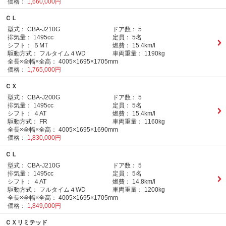
価格：
1,660,000円
ＣＬ
型式：
CBA-J210G
ドア数：
5
排気量：
1495cc
定員：
5名
シフト：
５MT
燃費：
15.4km/l
駆動方式：
フルタイム４WD
車両重量：
1190kg
全長×全幅×全高：
4005×1695×1705mm
価格：
1,765,000円
ＣＸ
型式：
CBA-J200G
ドア数：
5
排気量：
1495cc
定員：
5名
シフト：
４AT
燃費：
15.4km/l
駆動方式：
FR
車両重量：
1160kg
全長×全幅×全高：
4005×1695×1690mm
価格：
1,830,000円
ＣＬ
型式：
CBA-J210G
ドア数：
5
排気量：
1495cc
定員：
5名
シフト：
４AT
燃費：
14.8km/l
駆動方式：
フルタイム４WD
車両重量：
1200kg
全長×全幅×全高：
4005×1695×1705mm
価格：
1,849,000円
ＣＸリミテッド