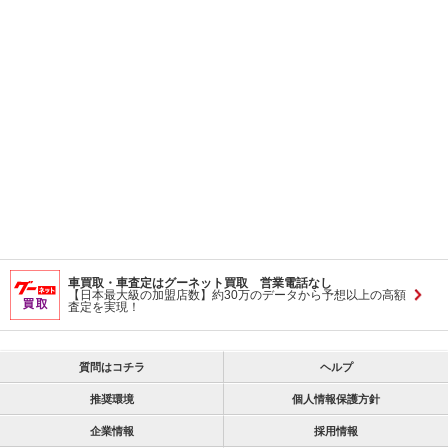
車買取・車査定はグーネット買取 営業電話なし
【日本最大級の加盟店数】約30万のデータから予想以上の高額
査定を実現！
質問はコチラ
ヘルプ
推奨環境
個人情報保護方針
企業情報
採用情報