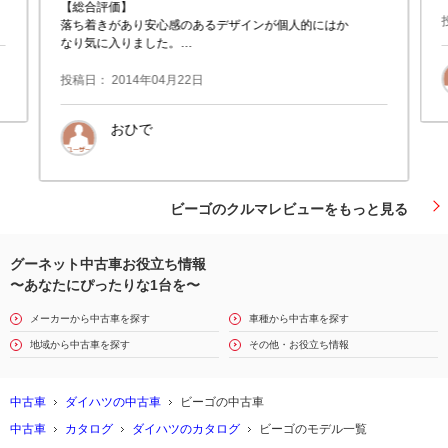
【総合評価】
落ち着きがあり安心感のあるデザインが個人的にはか
なり気に入りました。
目線が高くて視界良好なので運転はしやすいです、快
適です。
投稿日： 2014年04月22日
室内はそれなりに広いです、デザインも不満はありま
せん
おひで
ビーゴのクルマレビューをもっと見る
グーネット中古車お役立ち情報
〜あなたにぴったりな1台を〜
メーカーから中古車を探す
車種から中古車を探す
地域から中古車を探す
その他・お役立ち情報
中古車
ダイハツの中古車
ビーゴの中古車
中古車
カタログ
ダイハツのカタログ
ビーゴのモデル一覧