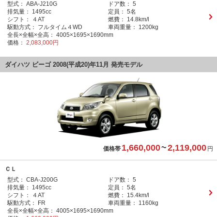
型式：
ABA-J210G
ドア数：
5
排気量：
1495cc
定員：
5名
シフト：
４AT
燃費：
14.8km/l
駆動方式：
フルタイム４WD
車両重量：
1200kg
全長×全幅×全高：
4005×1695×1690mm
価格：
2,083,000円
ダイハツ ビーゴ 2008(平成20)年11月 発売モデル
1,660,000
~
2,119,000
価格帯
円
ＣＬ
型式：
CBA-J200G
ドア数：
5
排気量：
1495cc
定員：
5名
シフト：
４AT
燃費：
15.4km/l
駆動方式：
FR
車両重量：
1160kg
全長×全幅×全高：
4005×1695×1690mm