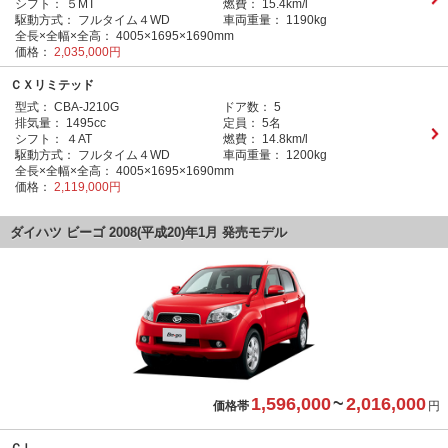
シフト：
５MT
燃費：
15.4km/l
駆動方式：
フルタイム４WD
車両重量：
1190kg
全長×全幅×全高：
4005×1695×1690mm
価格：
2,035,000円
ＣＸリミテッド
型式：
CBA-J210G
ドア数：
5
排気量：
1495cc
定員：
5名
シフト：
４AT
燃費：
14.8km/l
駆動方式：
フルタイム４WD
車両重量：
1200kg
全長×全幅×全高：
4005×1695×1690mm
価格：
2,119,000円
ダイハツ ビーゴ 2008(平成20)年1月 発売モデル
1,596,000
~
2,016,000
価格帯
円