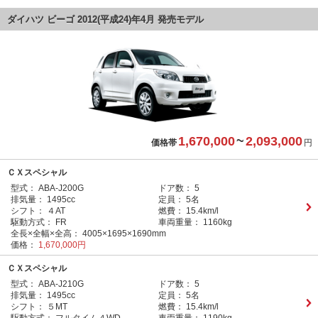
ダイハツ ビーゴ 2012(平成24)年4月 発売モデル
1,670,000
~
2,093,000
価格帯
円
ＣＸスペシャル
型式：
ABA-J200G
ドア数：
5
排気量：
1495cc
定員：
5名
シフト：
４AT
燃費：
15.4km/l
駆動方式：
FR
車両重量：
1160kg
全長×全幅×全高：
4005×1695×1690mm
価格：
1,670,000円
ＣＸスペシャル
型式：
ABA-J210G
ドア数：
5
排気量：
1495cc
定員：
5名
シフト：
５MT
燃費：
15.4km/l