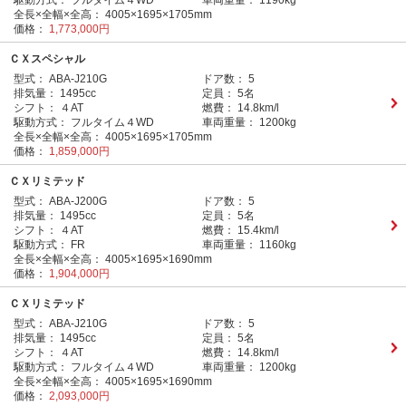
駆動方式：
フルタイム４WD
車両重量：
1190kg
全長×全幅×全高：
4005×1695×1705mm
価格：
1,773,000円
ＣＸスペシャル
型式：
ABA-J210G
ドア数：
5
排気量：
1495cc
定員：
5名
シフト：
４AT
燃費：
14.8km/l
駆動方式：
フルタイム４WD
車両重量：
1200kg
全長×全幅×全高：
4005×1695×1705mm
価格：
1,859,000円
ＣＸリミテッド
型式：
ABA-J200G
ドア数：
5
排気量：
1495cc
定員：
5名
シフト：
４AT
燃費：
15.4km/l
駆動方式：
FR
車両重量：
1160kg
全長×全幅×全高：
4005×1695×1690mm
価格：
1,904,000円
ＣＸリミテッド
型式：
ABA-J210G
ドア数：
5
排気量：
1495cc
定員：
5名
シフト：
４AT
燃費：
14.8km/l
駆動方式：
フルタイム４WD
車両重量：
1200kg
全長×全幅×全高：
4005×1695×1690mm
価格：
2,093,000円