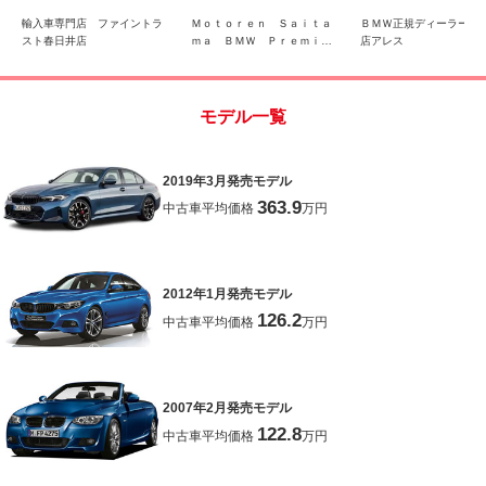
ｌｕｅｔｏｏｔｈ 衝突
輸入車専門店 ファイントラ
Ｍｏｔｏｒｅｎ Ｓａｉｔａ
ＢＭＷ正規ディーラー車
軽減ブレーキ
スト春日井店
ｍａ ＢＭＷ Ｐｒｅｍｉｕ
店アレス
ｍ Ｓｅｌｅｃｔｉｏｎ 浦
和美園
モデル一覧
2019年3月発売モデル
363.9
中古車平均価格
万円
2012年1月発売モデル
126.2
中古車平均価格
万円
2007年2月発売モデル
122.8
中古車平均価格
万円