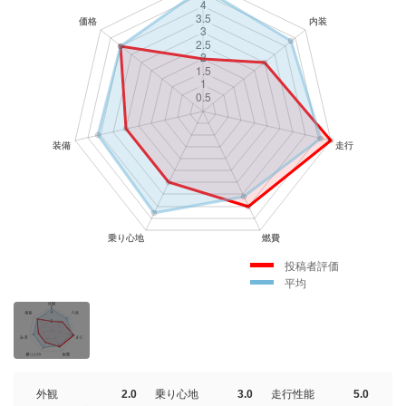
投稿者評価
平均
外観
2.0
乗り心地
3.0
走行性能
5.0