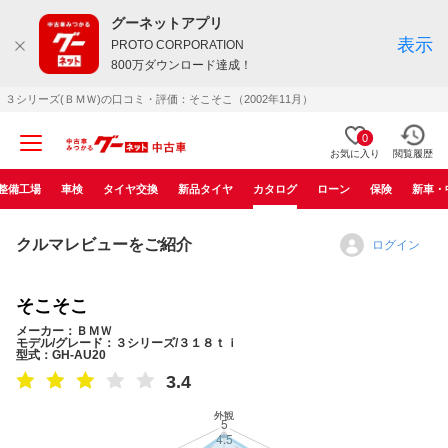
グーネットアプリ
表示
PROTO CORPORATION
800万ダウンロード達成！
３シリーズ(ＢＭＷ)の口コミ・評価：そこそこ（2002年11月）
0
お気に入り
閲覧履歴
整備工場
車検
タイヤ交換
新品タイヤ
カタログ
ローン
保険
新車・
クルマレビューをご紹介
ログイン
そこそこ
メーカー：ＢＭＷ
モデル/グレード：３シリーズ/３１８ｔｉ
型式：GH-AU20
3.4