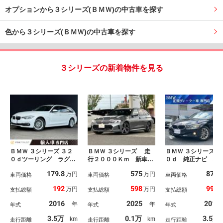
オプションから３シリーズ(ＢＭＷ)の中古車を探す
色から３シリーズ(ＢＭＷ)の中古車を探す
３シリーズの新着物件を見る
ＢＭＷ ３シリーズ ３２
ＢＭＷ ３シリーズ 走
ＢＭＷ ３シリーズ ３
０ｄツーリング ラグジ
行２０００Ｋｍ 新車保
０ｄ 純正ナビ バ
ュアリー 後期型 本革
証付 サウンドパッケー
カメラ 純正１６イ
179.8
575
87.1
万円
万円
シート ６ヶ月走行距離
車両価格
ジ 地デジ付タッチパネ
車両価格
ＡＷ ＨＩＤヘッド
車両価格
無制限保証付 純正ＨＤ
ル式ナビ ハーマンカー
ト インテリジェン
192
598
99.9
万円
万円
支払総額
支払総額
支払総額
Ｄナビ レーダークルー
ドン・サラウンドサウン
ーフティ ＡＣＣ
ズコントロール 禁煙
ドシステム ステアリン
2016
2025
2014
年
年
年式
年式
年式
車 シートヒーター Ｅ
グヒーター シートヒー
ＴＣ ＬＥＤヘッドライ
ター ＡＣＣ
3.5万
0.1万
3.5万
km
km
走行距離
走行距離
走行距離
ト 電動リアゲート Ｂ