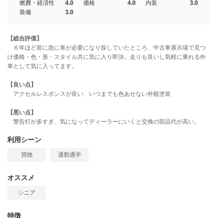
燃費・経済性
4.0
価格
4.0
内装
3.0
装備
3.0
【総合評価】
６年ほど前に急に車が必要になり探していたところ、中古車展示場で見つ
け価格・色・形・スタイル共に気に入り即決。走りも良いし気軽に乗れる外
車として気に入ってます。
【良い点】
アクセルレスポンスが良い、いつまでも色あせない外観塗装
【悪い点】
警告灯が多すぎ、気になってディーラーにいくと交換の部品代が高い。
利用シーン
買物
通勤通学
オススメ
シニア
特徴