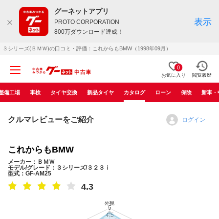
グーネットアプリ
表示
PROTO CORPORATION
800万ダウンロード達成！
３シリーズ(ＢＭＷ)の口コミ・評価：これからもBMW（1998年09月）
0
お気に入り
閲覧履歴
整備工場
車検
タイヤ交換
新品タイヤ
カタログ
ローン
保険
新車・
クルマレビューをご紹介
ログイン
これからもBMW
メーカー：ＢＭＷ
モデル/グレード：３シリーズ/３２３ｉ
型式：GF-AM25
4.3