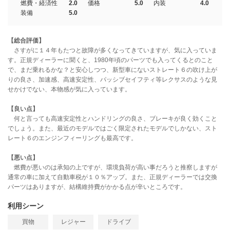
燃費・経済性
2.0
価格
5.0
内装
4.0
装備
5.0
【総合評価】
さすがに１４年もたつと故障が多くなってきていますが、気に入っていま
す。正規ディーラーに聞くと、1980年頃のパーツでも入ってくるとのこと
で、まだ乗れるかな？と安心しつつ、新型車にないストレート６の吹け上が
りの良さ、加速感、高速安定性、パッシブセイフティ等レクサスのような見
せかけでない、本物感が気に入っています。
【良い点】
何と言っても高速安定性とハンドリングの良さ、ブレーキが良く効くこと
でしょう。また、最近のモデルではごく限定されたモデルでしかない、スト
レート６のエンジンフィーリングも最高です。
【悪い点】
燃費が悪いのは承知の上ですが、環境負荷が高い事だろうと推察しますが
通常の車に加えて自動車税が１０％アップ。また、正規ディーラーでは交換
パーツはありますが、結構維持費がかかる点が辛いところです。
利用シーン
買物
レジャー
ドライブ