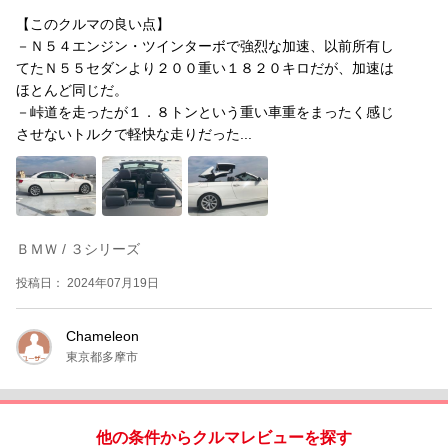
【このクルマの良い点】
－Ｎ５４エンジン・ツインターボで強烈な加速、以前所有し
てたＮ５５セダンより２００重い１８２０キロだが、加速は
ほとんど同じだ。
－峠道を走ったが１．８トンという重い車重をまったく感じ
させないトルクで軽快な走りだった...
ＢＭＷ / ３シリーズ
投稿日： 2024年07月19日
Chameleon
東京都多摩市
他の条件からクルマレビューを探す