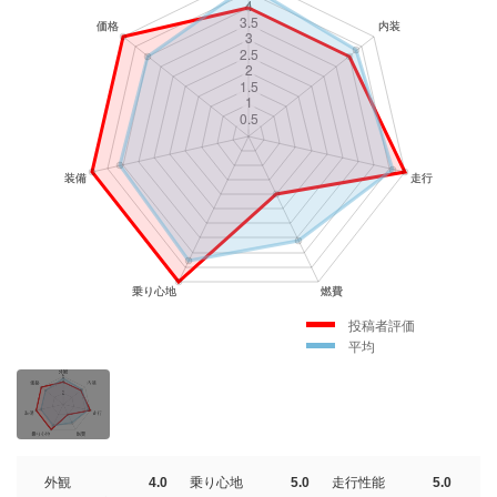
投稿者評価
平均
外観
4.0
乗り心地
5.0
走行性能
5.0