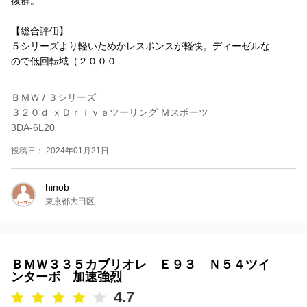
抜群。
【総合評価】
５シリーズより軽いためかレスポンスが軽快。ディーゼルな
ので低回転域（２０００...
ＢＭＷ / ３シリーズ
３２０ｄ ｘＤｒｉｖｅツーリング Ｍスポーツ
3DA-6L20
投稿日： 2024年01月21日
hinob
東京都大田区
ＢＭＷ３３５カブリオレ Ｅ９３ Ｎ５４ツイ
ンターボ 加速強烈
4.7