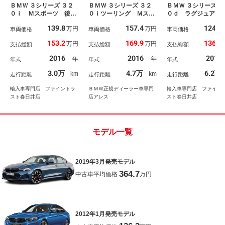
ＢＭＷ ３シリーズ ３２
ＢＭＷ ３シリーズ ３２
ＢＭＷ ３シリーズ ３
０ｉ Ｍスポーツ 後期
０ｉツーリング Ｍスポ
０ｄ ラグジュア
型 純正ＨＤＤナビ Ｌ
ーツ 純正ナビ バック
後期型 本革黒シ
139.8
157.4
124.8
万円
万円
ＥＤヘッドライト ６ヶ
車両価格
カメラ ＥＴＣ 電動シ
車両価格
純正ＨＤＤナビ ア
車両価格
月走行距離無制限保証
ート インテリジェント
ティブクルーズコン
153.2
169.9
136.9
万円
万円
支払総額
支払総額
支払総額
付 レーダークルーズコ
セーフティー アクティ
ール ６ヶ月走行距
ントロール 禁煙車 イ
ブクルーズコントロー
制限保証付 ＬＥＤ
2016
2016
2017
年
年
年式
年式
年式
ンテリジェントセーフテ
ル レーンチェンジウォ
ドライト 禁煙車 
ィ バックカメラ クリ
ーキング 電動リヤゲー
クカメラ インテリ
3.0万
4.7万
6.2万
km
km
走行距離
走行距離
走行距離
アランスソナー Ｂｌｕ
ト ＬＥＤライト スマ
ントセーフティ シ
ｅｔｏｏｔｈ対応
ートキー 純正アルミホ
ヒーター ＥＴＣ
輸入車専門店 ファイントラ
ＢＭＷ正規ディーラー車専門
輸入車専門店 ファイン
イール
スト春日井店
店アレス
スト春日井店
モデル一覧
2019年3月発売モデル
364.7
中古車平均価格
万円
2012年1月発売モデル