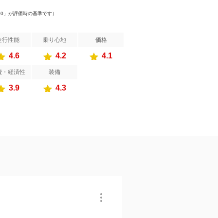
.0」が評価時の基準です）
走行性能
乗り心地
価格
4.6
4.2
4.1
費・経済性
装備
3.9
4.3