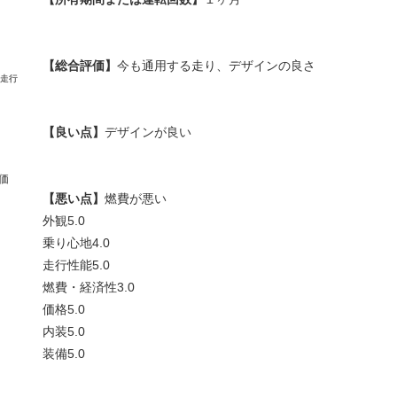
【総合評価】
今も通用する走り、デザインの良さ
【良い点】
デザインが良い
価
【悪い点】
燃費が悪い
外観
5.0
乗り心地
4.0
走行性能
5.0
燃費・経済性
3.0
価格
5.0
内装
5.0
装備
5.0