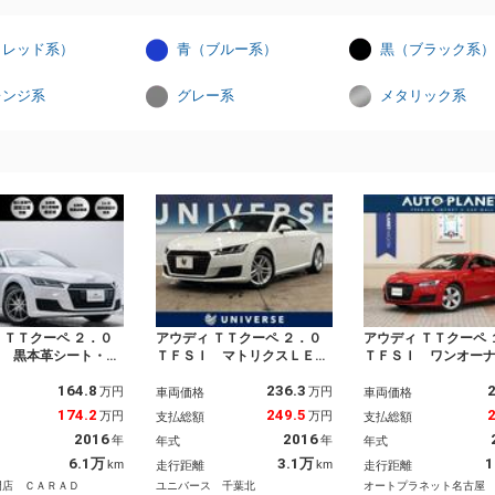
（レッド系）
青（ブルー系）
黒（ブラック系）
レンジ系
グレー系
メタリック系
 ＴＴクーペ ２．０
アウディ ＴＴクーペ ２．０
アウディ ＴＴクーペ 
Ｉ 黒本革シート・Ｒ
ＴＦＳＩ マトリクスＬＥＤ
ＴＦＳＩ ワンオー
１８インチアルミ・ア
ヘッドランプ レザーパッケ
煙車／ナビ／フルセ
164.8
236.3
ンスパッケージ・マト
ージ アシスタンスパッケー
バックカメラ／スマ
万円
万円
車両価格
車両価格
ＬＥＤヘッドライト・
ジ ＭＭＩナビ 地デジ バ
／クルーズコントロ
174.2
249.5
万円
万円
支払総額
支払総額
カメラ・フルセグＴ
ーチャルコックピット スポ
セノンヘッドライト
2016
2016
年
年
年式
年式
ライブレコーダー・バ
ーツシート 純正１７インチ
２．０／アルミ／Ｃ
ルコックピット・シー
アルミ Ｂｌｕｅｔｏｏｔ
アランスソナー／パ
6.1万
3.1万
1
km
km
走行距離
走行距離
ター・ソナーセンサー
ｈ オートエアコン ＥＴＣ
ト／電動リヤスポイ
門店 ＣＡＲＡＤ
ユニバース 千葉北
オートプラネット名古屋