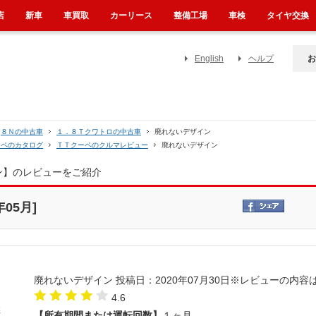
店
新車
車買取
カーリース
整備工場
車検
タイヤ交換
English
ヘルプ
お
８Ｎの中古車
１．８Ｔクワトロの中古車
廃れないデザイン
ーペのカタログ
ＴＴクーペのクルマレビュー
廃れないデザイン
ン】のレビューをご紹介
05月]
廃れないデザイン
投稿日：2020年07月30日
※レビューの内容
4.6
【所有期間または運転回数】
１ヶ月