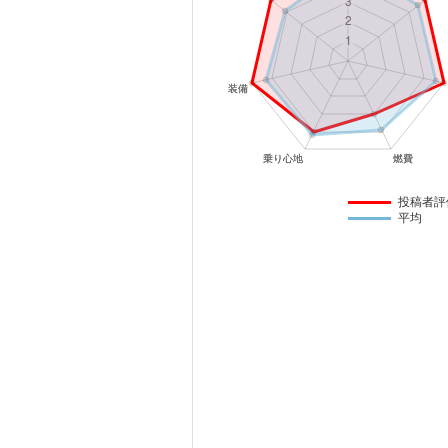
マガジン
車カタログ
自動車ローン
保険
投稿者評
平均
レビュー
価格相場
教習所
用語集