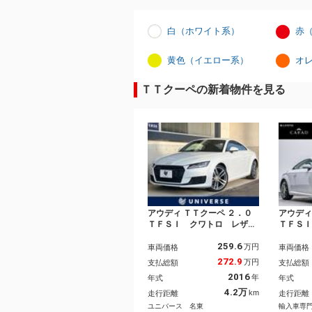
白（ホワイト系）
赤
黄色（イエロー系）
オ
ＴＴクーペの新着物件を見る
アウディ ＴＴクーペ ２．０
アウディ
ＴＦＳＩ クワトロ レザー
ＴＦＳ
ＰＫＧ アシスタンスＰＫ
ＡＹＳ
259.6
Ｇ ＬＥＤヘッド ＯＰ１９
シスタ
万円
車両価格
車両価格
インチＡＷ シートヒータ
リクス
272.9
万円
支払総額
支払総額
ー パワーシート フルセ
バック
2016
年
年式
年式
グ 禁煙車 バーチャルコッ
Ｖ・ド
クピット バックカメラ Ｅ
ーチャ
4.2万
km
走行距離
走行距離
ＴＣ
トヒー
ユニバース 名東
輸入車専