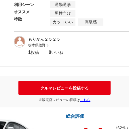
利用シーン
通勤通学
オススメ
男性向け
特徴
カッコいい
高級感
もりかん２５２５
栃木県佐野市
1
0
投稿
いいね
クルマレビューを投稿する
※販売店レビューの投稿は
こちら
総合評価
（62件