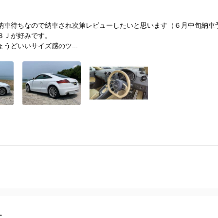
納車待ちなので納車され次第レビューしたいと思います（６月中旬納車
８Ｊが好みです。
うどいいサイズ感のツ...
す。