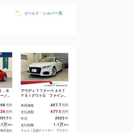
ゴールド・シルバー系
１．８
アウディ ＴＴクーペ ４５Ｔ
ナー／禁
ＦＳＩクワトロ ファインナ
グＴＶ／
ッパレザー コンフォートパ
208
457.7
ートキー
ッケージ マトリクスＬＥＤ
万円
万円
車両価格
ール／キ
ヘッドライト ＴＶチューナ
226
477.5
万円
万円
支払総額
／ＥＴＣ
ー プライバシーガラス ク
2017
2022
年
年
年式
Ｄ／クリ
ルーズコントロール マトリ
ドルシフ
クスＬＥＤヘッドライト パ
.1万
1.1万
km
km
走行距離
ラー／
ワーシート シートヒータ
 株式会社
Ａｕｄｉ正規ディーラー アウディ