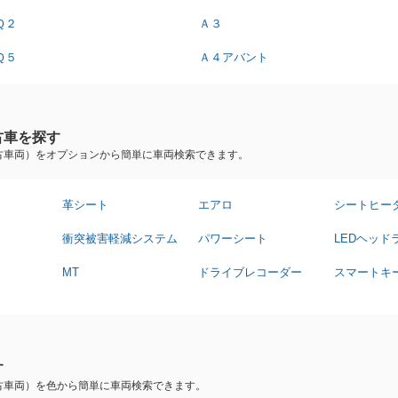
Ｑ２
Ａ３
Ｑ５
Ａ４アバント
古車を探す
古車両）をオプションから簡単に車両検索できます。
革シート
エアロ
シートヒー
衝突被害軽減システム
パワーシート
LEDヘッド
MT
ドライブレコーダー
スマートキ
す
古車両）を色から簡単に車両検索できます。