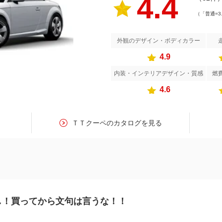
4.4
（「普通=3
外観のデザイン・ボディカラー
4.9
内装・インテリアデザイン・質感
燃
4.6
す
ＴＴクーペのカタログを見る
し！買ってから文句は言うな！！