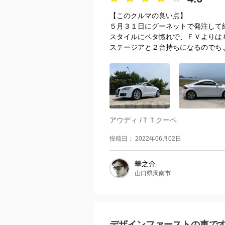
【このクルマの良い点】
５月３１日にグーネットで発注して
スタイルにベタ惚れで、ＦＶよりは
ステージアと２台持ちになるのでちょ
アウディ /ＴＴクーペ
投稿日： 2022年06月02日
華之介
山口県周南市
デザインファーストの車で