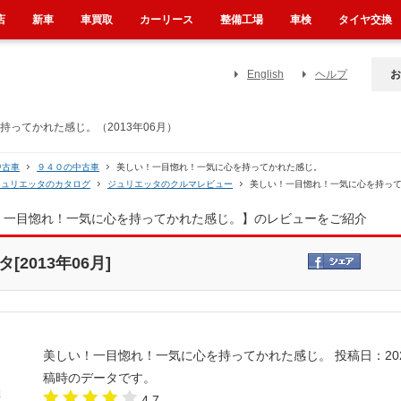
店
新車
車買取
カーリース
整備工場
車検
タイヤ交換
English
ヘルプ
お
ってかれた感じ。（2013年06月）
中古車
９４０の中古車
美しい！一目惚れ！一気に心を持ってかれた感じ。
ジュリエッタのカタログ
ジュリエッタのクルマレビュー
美しい！一目惚れ！一気に心を持っ
い！一目惚れ！一気に心を持ってかれた感じ。】のレビューをご紹介
2013年06月]
美しい！一目惚れ！一気に心を持ってかれた感じ。
投稿日：20
稿時のデータです。
4.7