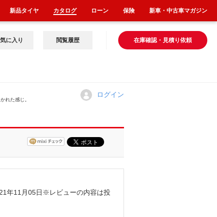
新品タイヤ
カタログ
ローン
保険
新車・中古車マガジン
気に入り
閲覧履歴
在庫確認・見積り依頼
ログイン
てかれた感じ。
21年11月05日
※レビューの内容は投