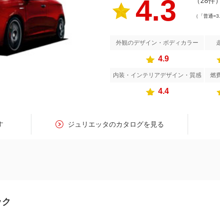
4.3
（28件
（「普通=3
外観のデザイン・ボディカラー
4.9
内装・インテリアデザイン・質感
燃
4.4
す
ジュリエッタのカタログを見る
ック