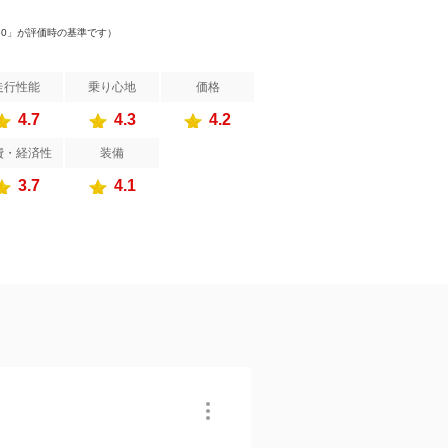
）
.0」が評価時の基準です）
走行性能
乗り心地
価格
4.7
4.3
4.2
費・経済性
装備
3.7
4.1