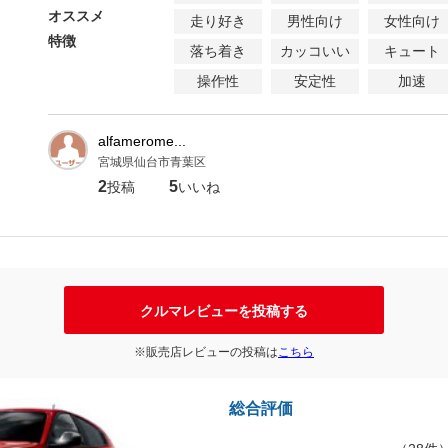
オススメ
走り好き
男性向け
女性向け
特徴
落ち着き
カッコいい
キュート
操作性
安定性
加速
alfamerome...
宮城県仙台市青葉区
2
5
投稿
いいね
クルマレビューを投稿する
※販売店レビューの投稿は
こちら
総合評価