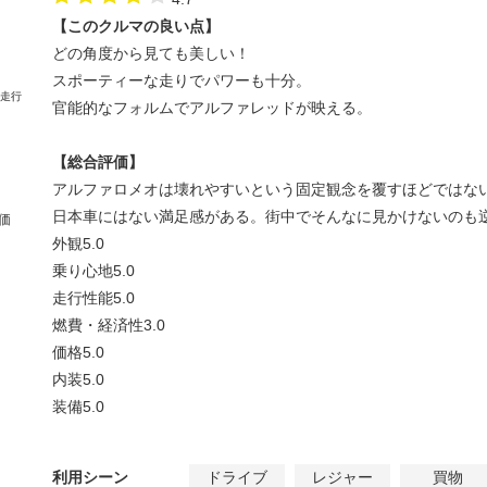
【このクルマの良い点】
どの角度から見ても美しい！
スポーティーな走りでパワーも十分。
官能的なフォルムでアルファレッドが映える。
【総合評価】
アルファロメオは壊れやすいという固定観念を覆すほどではな
日本車にはない満足感がある。街中でそんなに見かけないのも
価
外観
5.0
乗り心地
5.0
走行性能
5.0
燃費・経済性
3.0
価格
5.0
内装
5.0
装備
5.0
利用シーン
ドライブ
レジャー
買物