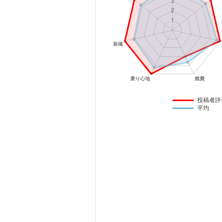
マガジン
車カタログ
自動車ローン
保険
投稿者評
平均
レビュー
価格相場
教習所
用語集