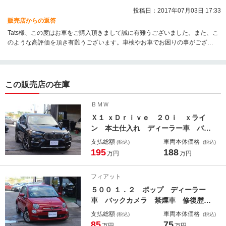
投稿日：2017年07月03日 17:33
販売店からの返答
Tats様、この度はお車をご購入頂きまして誠に有難うございました。また、こ
のような高評価を頂き有難うございます。車検やお車でお困りの事がござい
ましたらまたいつでもお気軽にご相談くださいませ。またのご来店を心より
お待ちしております。
この販売店の在庫
ＢＭＷ
Ｘ１ ｘＤｒｉｖｅ ２０ｉ ｘライ
ン 本土仕入れ ディーラー車 バッ
クカメラ パーキングセンサー ＥＴ
支払総額
車両本体価格
(税込)
(税込)
Ｃ Ｂｌｕｅｔｏｏｔｈ 電動リアゲ
195
188
万円
万円
ート ドライビングモードセレクト
インテリジェントセーフティ ルーフ
フィアット
レール
５００ １．２ ポップ ディーラー
車 バックカメラ 禁煙車 修復歴無
し 後期モデル 社外ナビ Ｂｌｕｅ
支払総額
車両本体価格
(税込)
(税込)
ｔｏｏｔｈ ＡＵＸ ＵＳＢ ＥＴ
85
75
万円
万円