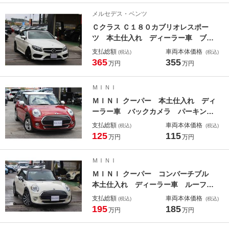
メルセデス・ベンツ
Ｃクラス Ｃ１８０カブリオレスポー
ツ 本土仕入れ ディーラー車 ブラ
ックレザーシート バックカメラ Ｅ
支払総額
車両本体価格
(税込)
(税込)
ＴＣ Ｂｌｕｅｔｏｏｔｈ パーキン
365
355
万円
万円
グアシスト ダイナミックセレクト
パワーシート ルーフオープン オー
ＭＩＮＩ
トライト
ＭＩＮＩ クーパー 本土仕入れ ディ
ーラー車 バックカメラ パーキング
センサー Ｂｌｕｅｔｏｏｔｈ ＥＴ
支払総額
車両本体価格
(税込)
(税込)
Ｃ オートライト アンビエントライ
125
115
万円
万円
ト 前後フォグライト
ＭＩＮＩ
ＭＩＮＩ クーパー コンバーチブル
本土仕入れ ディーラー車 ルーフオ
ープン バックカメラ ＥＴＣ Ｂｌ
支払総額
車両本体価格
(税込)
(税込)
ｕｅｔｏｏｔｈ パーキングセンサ
195
185
万円
万円
ー アンビエントライト オートライ
ト