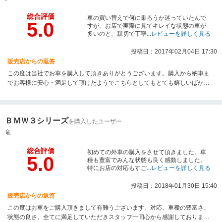
総合評価
車の買い替えで何に乗ろうか迷っていたんで
5.0
すが、お店で実際に見てキレイな状態の車が
多いのと、親切で丁寧...
レビューを詳しく見る
投稿日：2017年02月04日 17:30
販売店からの返答
この度は当社でお車を購入して頂きありがとうございます。購入から納車ま
でお客様に安心・満足して頂けたようでこちらとしてもとても嬉しいばかり
です。もしお困りごとや相談等などがございましたらいつでもお気軽にご連
絡くださいませ。
ＢＭＷ３シリーズ
を購入したユーザー
竜
総合評価
初めての外車の購入をさせて頂きました。車
5.0
種も豊富でみんな状態も良く感動しました。
特にお店の対応もすご...
レビューを詳しく見る
投稿日：2018年01月30日 15:40
販売店からの返答
この度はお車をご購入頂きまして有難うございます。対応、車種の豊富さ、
状態の良さ、全てに満足していただきスタッフ一同心から感謝しておりま