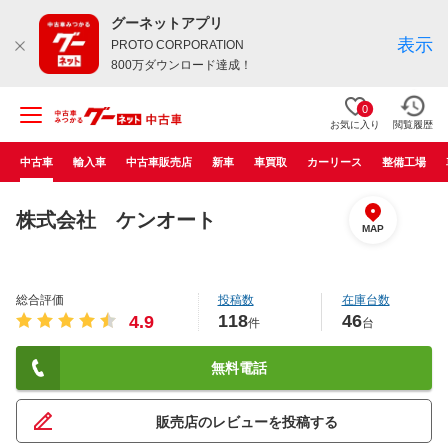
グーネットアプリ
表示
PROTO CORPORATION
800万ダウンロード達成！
0
お気に入り
閲覧履歴
中古車
輸入車
中古車販売店
新車
車買取
カーリース
整備工場
株式会社 ケンオート
MAP
総合評価
投稿数
在庫台数
118
46
4.9
件
台
無料電話
販売店のレビューを投稿する