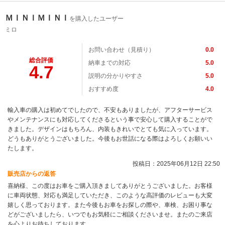
ＭＩＮＩＭＩＮＩ
を購入したユーザー
ミロ
お問い合わせ（見積り）
0.0
総合評価
納車までの対応
5.0
4.7
説明の分かりやすさ
5.0
おすすめ度
4.0
輸入車の購入は初めてでしたので、不安もありましたが、アフターサービス
やメンテナンスにも対応してくださるという事で安心して購入することがで
きました。デザインはもちろん、内装もきれいでとても気に入っています。
どうもありがとうございました。今後もお世話になる際はよろしくお願いい
たします。
投稿日：2025年06月12日 22:50
販売店からの返答
喜納様、この度はお車をご購入頂きましてありがとうございました。お客様
に車両状態、対応も満足していただき、このような高評価のレビューも大変
嬉しく思っております。また今後もお車をお探しの際や、車検、お困り事な
どがございましたら、いつでもお気軽にご相談くださいませ。またのご来店
を心よりお待ちしております。