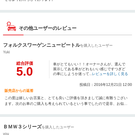
その他ユーザーのレビュー
フォルクスワーゲンニュービートル
を購入したユーザー
Yuki
総合評価
車がとてもいい！！オーナーさんが、選んで
5.0
展示してある車がどれもいい感じですつぎど
の車にしようか迷って...
レビューを詳しく見る
投稿日：2016年12月21日 12:00
販売店からの返答
この度は嬉しいお言葉と、とても良いご評価を頂きまして誠に有難うござい
ます。次のお車のご購入も考えられているという事でしたので是非、お似合
いのお車を見つけられるようにサポートさせて頂きたいと思っております。
いつでもお気軽にご相談下さいませ。スタッフ一同心よりお待ちしておりま
す。
ＢＭＷ３シリーズ
を購入したユーザー
you