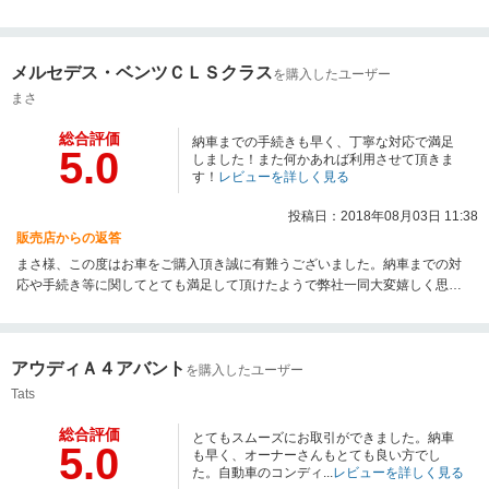
す。是非また車検の相談や次のお車のご購入、その他お困り事などがござい
ましたらお気軽にいつでもご相談下さいませ。またのご来店を心よりお待ち
しております。
メルセデス・ベンツＣＬＳクラス
を購入したユーザー
まさ
総合評価
納車までの手続きも早く、丁寧な対応で満足
5.0
しました！また何かあれば利用させて頂きま
す！
レビューを詳しく見る
投稿日：2018年08月03日 11:38
販売店からの返答
まさ様、この度はお車をご購入頂き誠に有難うございました。納車までの対
応や手続き等に関してとても満足して頂けたようで弊社一同大変嬉しく思っ
ております。また車検時やお困りの際にはお気軽にご相談下さいませ。また
のご来店を心よりお待ちしております。
アウディＡ４アバント
を購入したユーザー
Tats
総合評価
とてもスムーズにお取引ができました。納車
5.0
も早く、オーナーさんもとても良い方でし
た。自動車のコンディ...
レビューを詳しく見る