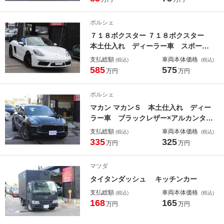
Ｃ ＨＩＤヘッドライト
ポルシェ
７１８ボクスター ７１８ボクスター
本土仕入れ ディーラー車 スポーツ
クロノパッケージ ブラックレザー×ア
支払総額
車両本体価格
(税込)
(税込)
ルカンターラコンビシート バックカ
585
575
万円
万円
メラ ＥＴＣ Ｂｌｕｅｔｏｏｔｈ
オートライト スポーツモード パド
ポルシェ
ルシフト ２０インチＡＷ
マカン マカンＳ 本土仕入れ ディー
ラー車 ブラックレザー×アルカンター
ラコンビシート ＢＯＳＥ バックカ
支払総額
車両本体価格
(税込)
(税込)
メラ パーキングセンサー Ｂｌｕｅ
335
325
万円
万円
ｔｏｏｔｈ ＥＴＣ スポーツモー
ド サイドカメラ
マツダ
タイタンダッシュ キッチンカー
支払総額
車両本体価格
(税込)
(税込)
168
165
万円
万円