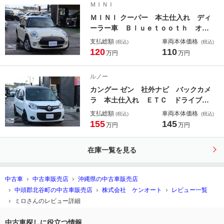
ＭＩＮＩ
ＭＩＮＩ クーパー 本土仕入れ ディ
ーラー車 Ｂｌｕｅｔｏｏｔｈ オー
トライト アンビエントライト ＡＵ
支払総額
車両本体価格
(税込)
(税込)
Ｘ ＵＳＢ ｍｉｎｉドライビングセ
120
110
万円
万円
レクト
ルノー
カングー ゼン 社外ナビ バックカメ
ラ 本土仕入れ ＥＴＣ ドライブレ
コーダー フルセグＴＶ ＵＳＢ Ｂ
支払総額
車両本体価格
(税込)
(税込)
ｌｕｅｔｏｏｔｈ アルミ
155
145
万円
万円
在庫一覧を見る
中古車
中古車販売店
沖縄県の中古車販売店
中頭郡北谷町の中古車販売店
株式会社 ケンオート
レビュー一覧
ミロさんのレビュー詳細
中古車探しに役立つ情報