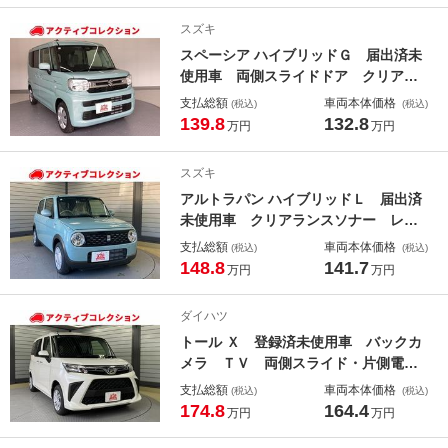
電動格納ミラー ＣＶＴ 盗難防止シ
スズキ
ステム
スペーシア ハイブリッドＧ 届出済未
使用車 両側スライドドア クリアラ
ンスソナー 衝突被害軽減システム
支払総額
車両本体価格
(税込)
(税込)
オートライト ＬＥＤヘッドランプ
139.8
132.8
万円
万円
スマートキー アイドリングストッ
プ 電動格納ミラー ベンチシート
スズキ
ＣＶＴ 盗難防止システム
アルトラパン ハイブリッドＬ 届出済
未使用車 クリアランスソナー レー
ンアシスト 衝突被害軽減システム
支払総額
車両本体価格
(税込)
(税込)
オートライト ＬＥＤヘッドランプ
148.8
141.7
万円
万円
スマートキー アイドリングストッ
プ 電動格納ミラー シートヒータ
ダイハツ
ー ベンチシート ＣＶＴ
トール Ｘ 登録済未使用車 バックカ
メラ ＴＶ 両側スライド・片側電
動 クリアランスソナー 衝突被害軽
支払総額
車両本体価格
(税込)
(税込)
減システム オートライト スマート
174.8
164.4
万円
万円
キー アイドリングストップ 電動格
納ミラー ウォークスルー 盗難防止