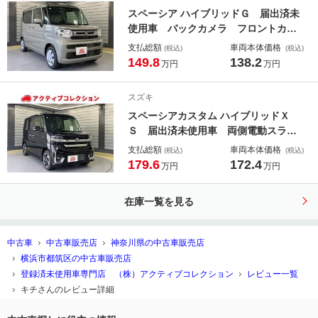
ングストップ 電動格納ミラー
スペーシア ハイブリッドＧ 届出済未
使用車 バックカメラ フロントカメ
ラ 両側スライドドア ナビ ＴＶ
支払総額
車両本体価格
(税込)
(税込)
クリアランスソナー 衝突被害軽減シ
149.8
138.2
万円
万円
ステム オートライト ＬＥＤヘッド
ランプ スマートキー アイドリング
スズキ
ストップ
スペーシアカスタム ハイブリッドＸ
Ｓ 届出済未使用車 両側電動スライ
ドドア クリアランスソナー オート
支払総額
車両本体価格
(税込)
(税込)
クルーズコントロール レーンアシス
179.6
172.4
万円
万円
ト 衝突被害軽減システム オートラ
イト ＬＥＤヘッドランプ スマート
在庫一覧を見る
キー アイドリングストップ
中古車
中古車販売店
神奈川県の中古車販売店
横浜市都筑区の中古車販売店
登録済未使用車専門店 （株）アクティブコレクション
レビュー一覧
キチさんのレビュー詳細