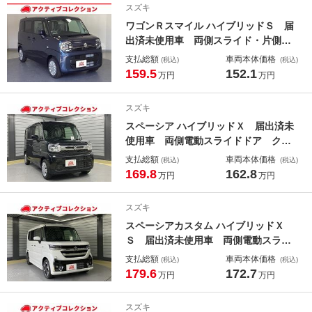
スズキ
システム
ワゴンＲスマイル ハイブリッドＳ 届
出済未使用車 両側スライド・片側電
動 クリアランスソナー オートクル
支払総額
車両本体価格
(税込)
(税込)
ーズコントロール レーンアシスト
159.5
152.1
万円
万円
衝突被害軽減システム オートライ
ト ＬＥＤヘッドランプ アイドリン
スズキ
グストップ 電動格納ミラー
スペーシア ハイブリッドＸ 届出済未
使用車 両側電動スライドドア クリ
アランスソナー レーンアシスト 衝
支払総額
車両本体価格
(税込)
(税込)
突被害軽減システム オートライト
169.8
162.8
万円
万円
ＬＥＤヘッドランプ スマートキー
アイドリングストップ 電動格納ミラ
スズキ
ー シートヒーター
スペーシアカスタム ハイブリッドＸ
Ｓ 届出済未使用車 両側電動スライ
ドドア クリアランスソナー オート
支払総額
車両本体価格
(税込)
(税込)
クルーズコントロール レーンアシス
179.6
172.7
万円
万円
ト 衝突被害軽減システム オートラ
イト ＬＥＤヘッドランプ アイドリ
スズキ