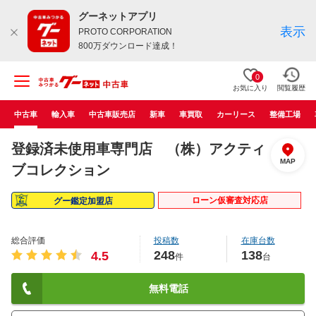
グーネットアプリ
表示
PROTO CORPORATION
800万ダウンロード達成！
0
お気に入り
閲覧履歴
中古車
輸入車
中古車販売店
新車
車買取
カーリース
整備工場
登録済未使用車専門店 （株）アクティ
MAP
ブコレクション
ローン仮審査対応店
グー鑑定加盟店
総合評価
投稿数
在庫台数
248
138
4.5
件
台
無料電話