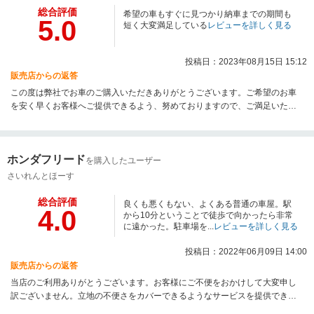
総合評価
希望の車もすぐに見つかり納車までの期間も
5.0
短く大変満足している
レビューを詳しく見る
投稿日：2023年08月15日 15:12
販売店からの返答
この度は弊社でお車のご購入いただきありがとうございます。ご希望のお車
を安く早くお客様へご提供できるよう、努めておりますので、ご満足いただ
けて励みになります。今後とも宜しくお願い致します。
ホンダフリード
を購入したユーザー
さいれんとほーす
総合評価
良くも悪くもない、よくある普通の車屋。駅
4.0
から10分ということで徒歩で向かったら非常
に遠かった。駐車場を...
レビューを詳しく見る
投稿日：2022年06月09日 14:00
販売店からの返答
当店のご利用ありがとうございます。お客様にご不便をおかけして大変申し
訳ございません。立地の不便さをカバーできるようなサービスを提供できる
ようスタッフ一同精進してまいります。またのご来店お待ちしております。