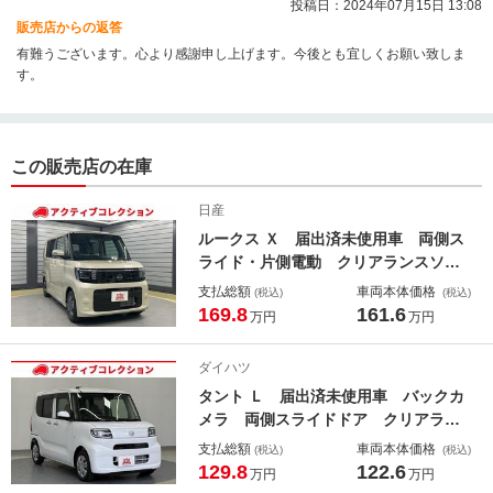
投稿日：2024年07月15日 13:08
販売店からの返答
有難うございます。心より感謝申し上げます。今後とも宜しくお願い致しま
す。
この販売店の在庫
日産
ルークス Ｘ 届出済未使用車 両側ス
ライド・片側電動 クリアランスソナ
ー 衝突被害軽減システム オートマ
支払総額
車両本体価格
(税込)
(税込)
チックハイビーム オートライト Ｌ
169.8
161.6
万円
万円
ＥＤヘッドランプ スマートキー ア
イドリングストップ 電動格納ミラ
ダイハツ
ー ＣＶＴ
タント Ｌ 届出済未使用車 バックカ
メラ 両側スライドドア クリアラン
スソナー 衝突被害軽減システム オ
支払総額
車両本体価格
(税込)
(税込)
ートライト ＬＥＤヘッドランプ ス
129.8
122.6
万円
万円
マートキー アイドリングストップ