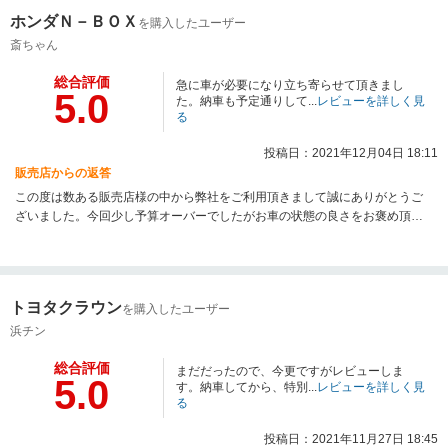
ホンダＮ－ＢＯＸ
を購入したユーザー
斎ちゃん
総合評価
急に車が必要になり立ち寄らせて頂きまし
5.0
た。納車も予定通りして...
レビューを詳しく見
る
投稿日：2021年12月04日 18:11
販売店からの返答
この度は数ある販売店様の中から弊社をご利用頂きまして誠にありがとうご
ざいました。今回少し予算オーバーでしたがお車の状態の良さをお褒め頂き
嬉しく思います。予定通りお納車が間に合い良かったです！またこれから先
末永いお付き合いの程宜しくお願い致します。
トヨタクラウン
を購入したユーザー
浜チン
総合評価
まだだったので、今更ですがレビューしま
5.0
す。納車してから、特別...
レビューを詳しく見
る
投稿日：2021年11月27日 18:45