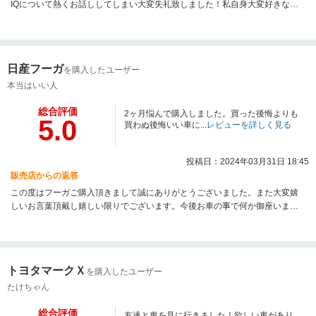
IQについて熱くお話ししてしまい大変失礼致しました！私自身大変好きなお
車でして、ついつい喋り過ぎました！お納車までお時間頂戴しておりますが
きっと弊社のIQにして良かったと思える様しっかりとご準備して参りますの
で是非ご期待下さい！改めましてこの度は誠にありがとうございました！
日産フーガ
を購入したユーザー
本当はいい人
総合評価
2ヶ月悩んで購入しました。買った後悔よりも
5.0
買わぬ後悔いい車に...
レビューを詳しく見る
投稿日：2024年03月31日 18:45
販売店からの返答
この度はフーガご購入頂きまして誠にありがとうございました。また大変嬉
しいお言葉頂戴し嬉しい限りでございます。今後お車の事で何か御座いまし
たらお気軽にお申し付け下さい。本当にありがとうございました！
トヨタマークＸ
を購入したユーザー
たけちゃん
総合評価
友達と車を見に行きました！欲しい車があり