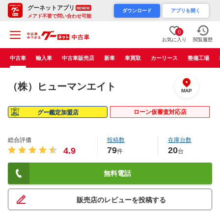
グーネットアプリ
RENEW
ダウンロード
アプリを開く
メアド不要で問い合わせ可能
0
お気に入り
閲覧履歴
中古車
輸入車
中古車販売店
新車
車買取
カーリース
整備工場
（株）ヒューマンエイト
MAP
ローン仮審査対応店
グー鑑定加盟店
総合評価
投稿数
在庫台数
79
20
4.9
件
台
無料電話
販売店のレビューを投稿する