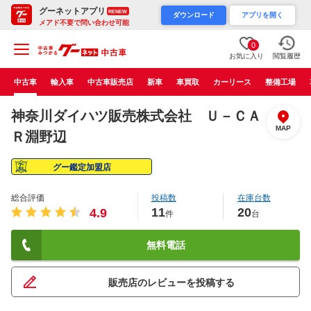
グーネットアプリ
RENEW
ダウンロード
アプリを開く
メアド不要で問い合わせ可能
0
お気に入り
閲覧履歴
中古車
輸入車
中古車販売店
新車
車買取
カーリース
整備工場
神奈川ダイハツ販売株式会社 Ｕ－ＣＡ
MAP
Ｒ淵野辺
グー鑑定加盟店
総合評価
投稿数
在庫台数
11
20
4.9
件
台
無料電話
販売店のレビューを投稿する