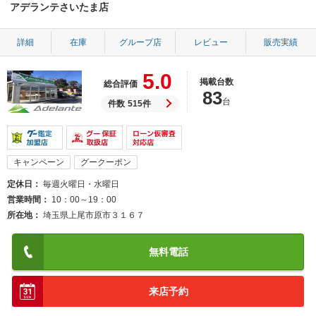
アデランテさいたま店
詳細
在庫
グループ店
レビュー
販売実績
5.0
掲載台数
総合評価
83
台
件数
515件
キャンペーン
グークーポン
定休日
毎週火曜日・水曜日
営業時間
10：00～19：00
所在地
埼玉県上尾市原市３１６７
無料電話
来店予約