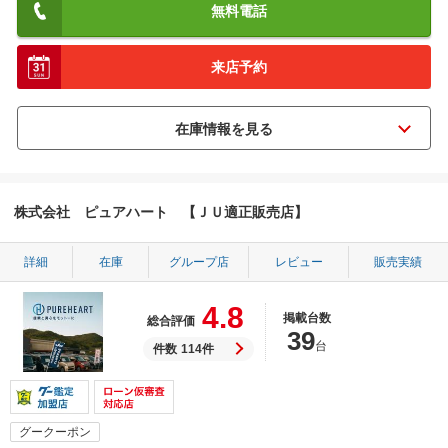
無料電話
来店予約
株式会社 ピュアハート 【ＪＵ適正販売店】
詳細
在庫
グループ店
レビュー
販売実績
4.8
掲載台数
総合評価
39
台
件数
114件
グークーポン