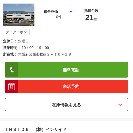
-
掲載台数
総合評価
21
0件
台
グークーポン
定休日
水曜日
営業時間
10：00～19：00
所在地
大阪府箕面市牧落２－１６－１８
無料電話
来店予約
ＩＮＳＩＤＥ （株）インサイド