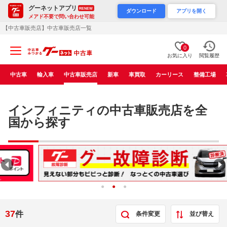
グーネットアプリ
RENEW
ダウンロード
アプリを開く
メアド不要で問い合わせ可能
【中古車販売店】中古車販売店一覧
0
お気に入り
閲覧履歴
中古車
輸入車
中古車販売店
新車
車買取
カーリース
整備工場
インフィニティの中古車販売店を全
国から探す
37
件
条件変更
並び替え