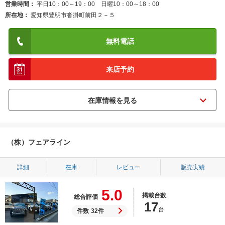
営業時間
平日10：00～19：00 日曜10：00～18：00
所在地
愛知県豊明市沓掛町前田２－５
無料電話
来店予約
（株）フェアライン
詳細
在庫
レビュー
販売実績
5.0
掲載台数
総合評価
17
台
件数
32件