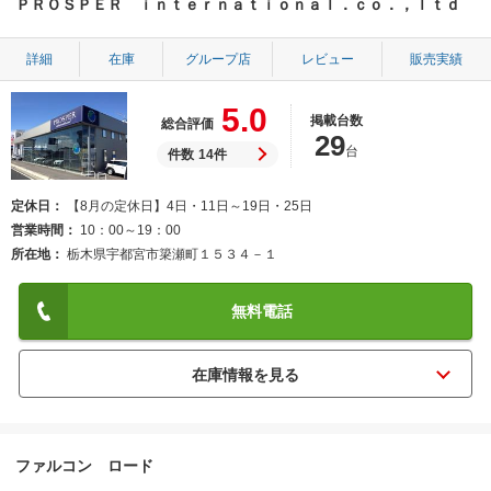
ＰＲＯＳＰＥＲ ｉｎｔｅｒｎａｔｉｏｎａｌ．ｃｏ．，ｌｔｄ
詳細
在庫
グループ店
レビュー
販売実績
5.0
掲載台数
総合評価
29
台
件数
14件
定休日
【8月の定休日】4日・11日～19日・25日
営業時間
10：00～19：00
所在地
栃木県宇都宮市簗瀬町１５３４－１
無料電話
ファルコン ロード