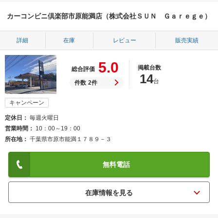
カーコンビニ倶楽部市原能満店（株式会社ＳＵＮ Ｇａｒｅｇｅ）
詳細
在庫
レビュー
販売実績
5.0
掲載台数
総合評価
14
台
件数
2件
キャンペーン
定休日
毎週火曜日
営業時間
10：00～19：00
所在地
千葉県市原市能満１７８９－３
無料電話