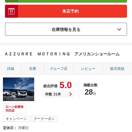
来店予約
ＡＺＺＵＲＲＥ ＭＯＴＯＲＩＮＧ アメリカンショールーム
詳細
在庫
グループ店
レビュー
販売実績
5.0
掲載台数
総合評価
28
台
件数
31件
キャンペーン
グークーポン
定休日
月曜日