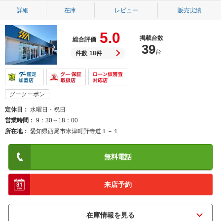
詳細
在庫
レビュー
販売実績
5.0
掲載台数
総合評価
39
台
件数
18件
グークーポン
定休日
水曜日・祝日
営業時間
9：30～18：00
所在地
愛知県西尾市米津町野寺道１－１
無料電話
来店予約