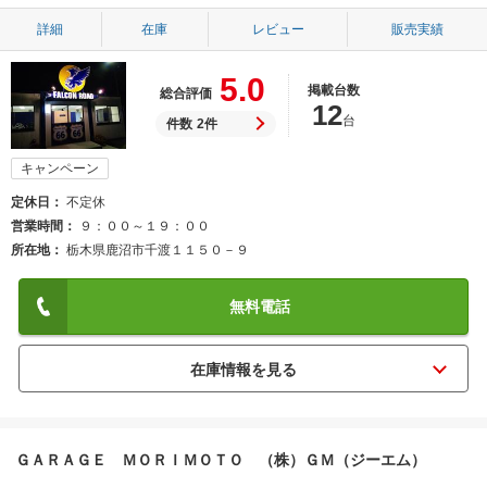
詳細
在庫
レビュー
販売実績
5.0
掲載台数
総合評価
12
台
件数
2件
キャンペーン
定休日
不定休
営業時間
９：００～１９：００
所在地
栃木県鹿沼市千渡１１５０－９
無料電話
ＧＡＲＡＧＥ ＭＯＲＩＭＯＴＯ （株）ＧＭ（ジーエム）