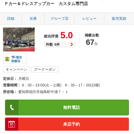
Ｐカー＆ドレスアップカー カスタム専門店
詳細
在庫
グループ店
レビュー
販売実績
5.0
掲載台数
総合評価
67
台
件数
4件
キャンペーン
グークーポン
定休日
月曜日
営業時間
9：30～19:00(火～土曜) 9：30～17：00(日曜)
所在地
愛知県稲沢市福島町中浦７－１
無料電話
来店予約