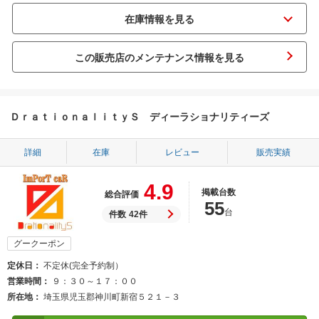
この販売店のメンテナンス情報を見る
ＤｒａｔｉｏｎａｌｉｔｙＳ ディーラショナリティーズ
詳細
在庫
レビュー
販売実績
4.9
掲載台数
総合評価
55
台
件数
42件
グークーポン
定休日
不定休(完全予約制）
営業時間
９：３０～１７：００
所在地
埼玉県児玉郡神川町新宿５２１－３