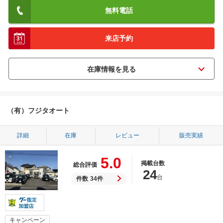
無料電話
来店予約
（有）フジタオート
詳細
在庫
レビュー
販売実績
5.0
掲載台数
総合評価
24
台
件数
34件
キャンペーン