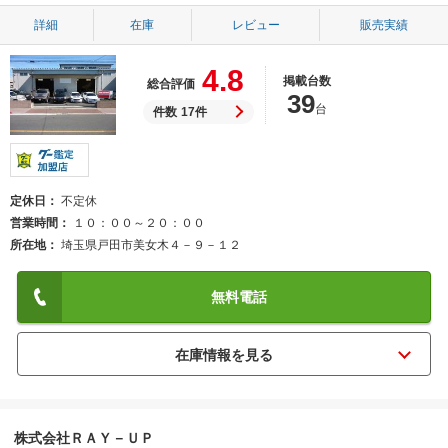
詳細
在庫
レビュー
販売実績
4.8
掲載台数
総合評価
39
台
件数
17件
定休日
不定休
営業時間
１０：００～２０：００
所在地
埼玉県戸田市美女木４－９－１２
無料電話
株式会社ＲＡＹ－ＵＰ