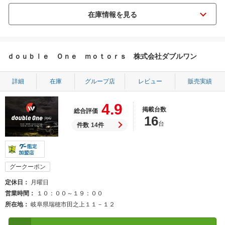
ｄｏｕｂｌｅ Ｏｎｅ ｍｏｔｏｒｓ 株式会社ダブルワン
詳細
在庫
グループ店
レビュー
販売実績
4.9
掲載台数
総合評価
16
台
件数
14件
グークーポン
定休日
月曜日
営業時間
１０：００～１９：００
所在地
岐阜県瑞穂市田之上１１－１２