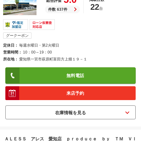
総合評価
22
台
件数
637件
グークーポン
定休日
毎週水曜日・第2火曜日
営業時間
10：00～19：00
所在地
愛知県一宮市萩原町富田方上畑１９－１
無料電話
来店予約
ＡＬＥＳＳ アレス 愛知店 ｐｒｏｄｕｃｅ ｂｙ ＴＭ ＶＩ