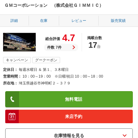
ＧＭコーポレーション （株式会社ＧＩＭＭＩＣ）
詳細
在庫
レビュー
販売実績
4.7
掲載台数
総合評価
17
台
件数
7件
キャンペーン
グークーポン
定休日
毎週水曜日 ＆ 第１、３木曜日
営業時間
10：00～19：00 ※日曜/祝日 10：00～18：00
所在地
埼玉県越谷市神明町２－３７９
無料電話
来店予約