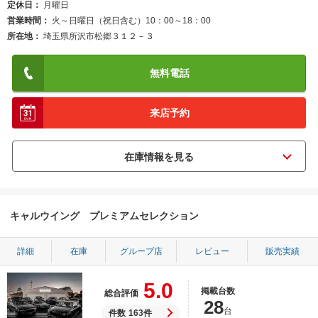
定休日
月曜日
営業時間
火～日曜日（祝日含む）10：00～18：00
所在地
埼玉県所沢市松郷３１２－３
無料電話
来店予約
キャルウイング プレミアムセレクション
詳細
在庫
グループ店
レビュー
販売実績
5.0
掲載台数
総合評価
28
台
件数
163件