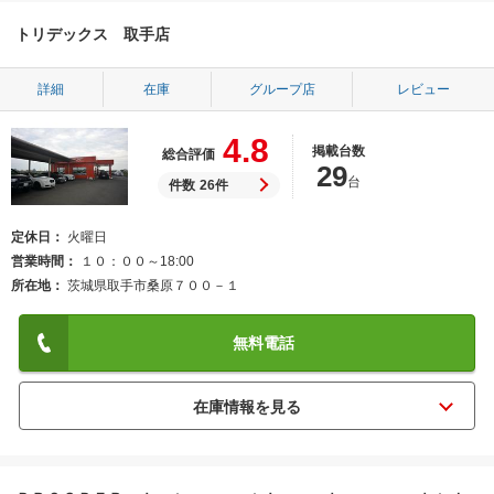
トリデックス 取手店
詳細
在庫
グループ店
レビュー
4.8
掲載台数
総合評価
29
台
件数
26件
定休日
火曜日
営業時間
１０：００～18:00
所在地
茨城県取手市桑原７００－１
無料電話