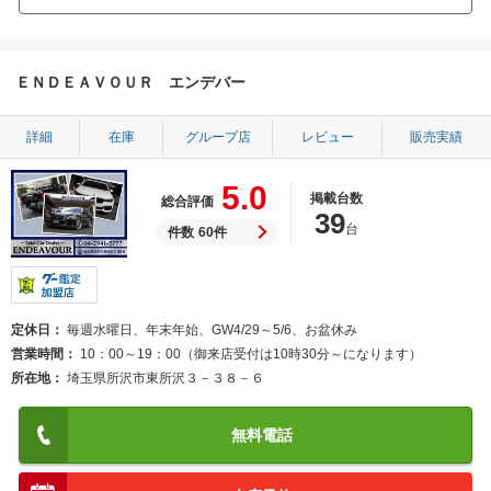
ＥＮＤＥＡＶＯＵＲ エンデバー
詳細
在庫
グループ店
レビュー
販売実績
5.0
掲載台数
総合評価
39
台
件数
60件
定休日
毎週水曜日、年末年始、GW4/29～5/6、お盆休み
営業時間
10：00～19：00（御来店受付は10時30分～になります）
所在地
埼玉県所沢市東所沢３－３８－６
無料電話