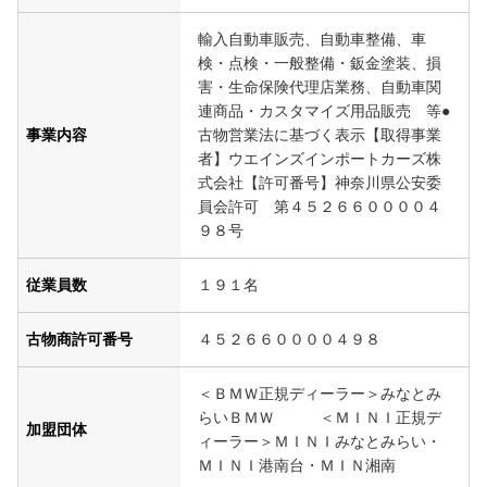
輸入自動車販売、自動車整備、車
検・点検・一般整備・鈑金塗装、損
害・生命保険代理店業務、自動車関
連商品・カスタマイズ用品販売 等●
事業内容
古物営業法に基づく表示【取得事業
者】ウエインズインポートカーズ株
式会社【許可番号】神奈川県公安委
員会許可 第４５２６６００００４
９８号
従業員数
１９１名
古物商許可番号
４５２６６００００４９８
＜ＢＭＷ正規ディーラー＞みなとみ
らいＢＭＷ ＜ＭＩＮＩ正規デ
加盟団体
ィーラー＞ＭＩＮＩみなとみらい・
ＭＩＮＩ港南台・ＭＩＮ湘南