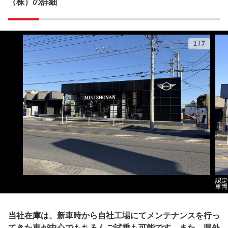
（株）の詳細
1
/
7
認定
車両
当社在庫は、新車時から自社工場にてメンテナンスを行っ
てきた車が中心でもちろんご試乗も可能です。また、県外