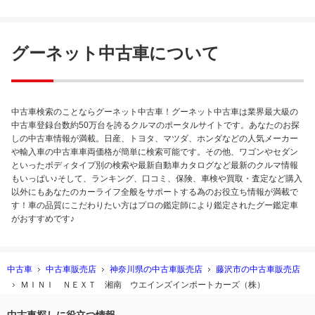
グーネット中古車について
中古車検索のことならグーネット中古車！グーネット中古車は業界最大級の
中古車登録台数約50万台を誇るクルマのポータルサイトです。あなたのお探
しの中古車情報が満載。日産、トヨタ、マツダ、ホンダなどの人気メーカー
や輸入車の中古車車両価格が簡単に検索可能です。その他、ワゴンやセダン
といったボディタイプ別の検索や最新自動車カタログなど最新のクルマ情報
もいっぱい♪そして、ランキング、口コミ、保険、車検や買取・査定など購入
以外にもあなたのカーライフ全般をサポートする為のお役立ち情報が満載で
す！車の品質にこだわりたい方はプロの鑑定師により鑑定されたグー鑑定車
がおすすめです♪
中古車
中古車販売店
神奈川県の中古車販売店
藤沢市の中古車販売店
ＭＩＮＩ ＮＥＸＴ 湘南 ウエインズインポートカーズ（株）