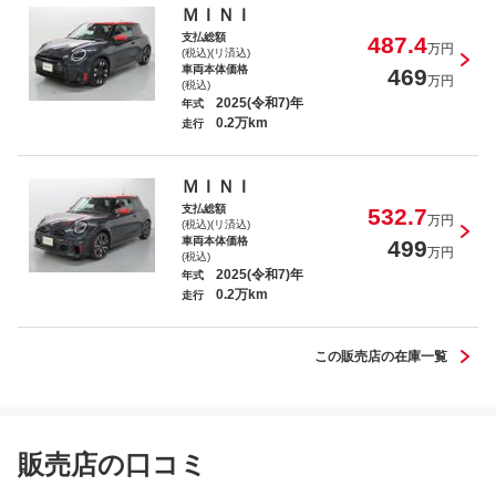
ＭＩＮＩ
支払総額
487.4
万円
(税込)(リ済込)
車両本体価格
469
万円
(税込)
2025(令和7)年
年式
0.2万km
走行
ＭＩＮＩ
支払総額
532.7
万円
(税込)(リ済込)
車両本体価格
499
万円
(税込)
2025(令和7)年
年式
0.2万km
走行
この販売店の在庫一覧
販売店の口コミ