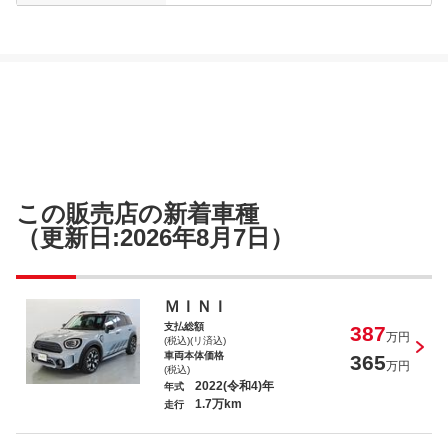
この販売店の新着車種
（更新日:2026年8月7日）
ＭＩＮＩ
支払総額
387
万円
(税込)(リ済込)
車両本体価格
365
万円
(税込)
2022(令和4)年
年式
1.7万km
走行