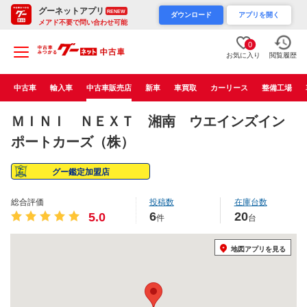
グーネットアプリ
RENEW
ダウンロード
アプリを開く
メアド不要で問い合わせ可能
0
お気に入り
閲覧履歴
中古車
輸入車
中古車販売店
新車
車買取
カーリース
整備工場
ＭＩＮＩ ＮＥＸＴ 湘南 ウエインズイン
ポートカーズ（株）
グー鑑定加盟店
総合評価
投稿数
在庫台数
6
20
5.0
件
台
地図アプリを見る