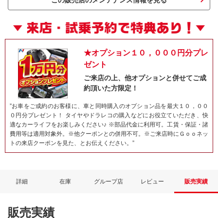
この販売店のメンテナンス情報を見る
★オプション１０，０００円分プレ
ゼント
ご来店の上、他オプションと併せてご成
約頂いた方限定！
”お車をご成約のお客様に、車と同時購入のオプション品を最大１０，００
０円分プレゼント！ タイヤやドラレコの購入などにお役立ていただき、快
ネット予約でキャンペーンに応募しよ
適なカーライフをお楽しみください♪ ※部品代金に利用可。工賃・保証・諸
費用等は適用対象外。※他クーポンとの併用不可。※ご来店時にＧｏｏネッ
トの来店クーポンを見た、とお伝えください。”
詳細
在庫
グループ店
レビュー
販売実績
販売実績