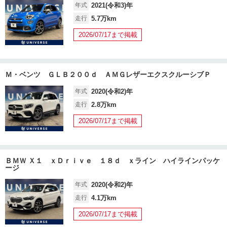
年式
2021(令和3)年
走行
5.7万km
2026/07/17まで掲載
Ｍ・ベンツ ＧＬＢ２００ｄ ＡＭＧレザーエクスクルーシブＰ
年式
2020(令和2)年
走行
2.8万km
2026/07/17まで掲載
ＢＭＷ Ｘ１ ｘＤｒｉｖｅ １８ｄ ｘライン ハイラインパッケ
ージ
年式
2020(令和2)年
走行
4.1万km
2026/07/17まで掲載