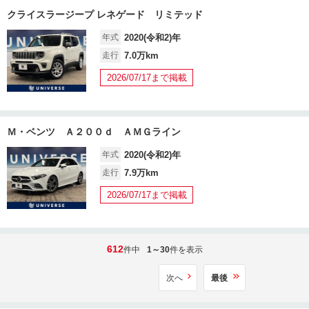
クライスラージープ レネゲード リミテッド
年式
2020(令和2)年
走行
7.0万km
2026/07/17まで掲載
Ｍ・ベンツ Ａ２００ｄ ＡＭＧライン
年式
2020(令和2)年
走行
7.9万km
2026/07/17まで掲載
612
件中
1～30
件を表示
次へ
最後