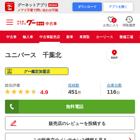
グーネットアプリ
RENEW
ダウンロード
アプリを開く
メアド不要で問い合わせ可能
0
お気に入り
閲覧履歴
中古車
輸入車
中古車販売店
新車
車買取
カーリース
整備工場
ユニバース 千葉北
MAP
グー鑑定加盟店
総合評価
投稿数
在庫台数
451
116
4.9
件
台
無料電話
販売店のレビューを投稿する