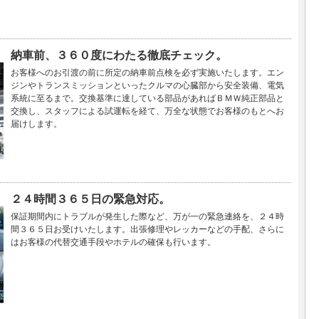
納車前、３６０度にわたる徹底チェック。
お客様へのお引渡の前に所定の納車前点検を必ず実施いたします。エン
ジンやトランスミッションといったクルマの心臓部から安全装備、電気
系統に至るまで。交換基準に達している部品があればＢＭＷ純正部品と
交換し、スタッフによる試運転を経て、万全な状態でお客様のもとへお
届けします。
２４時間３６５日の緊急対応。
保証期間内にトラブルが発生した際など、万が一の緊急連絡を、２４時
間３６５日お受けいたします。出張修理やレッカーなどの手配、さらに
はお客様の代替交通手段やホテルの確保も行います。