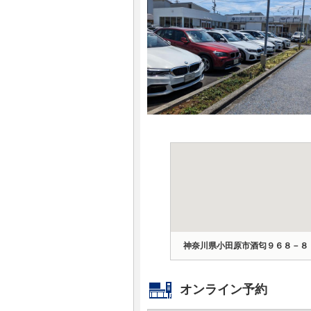
マガジン
車カタログ
自動車ローン
保険
レビュー
価格相場
教習所
神奈川県小田原市酒匂９６８－８
用語集
オンライン予約