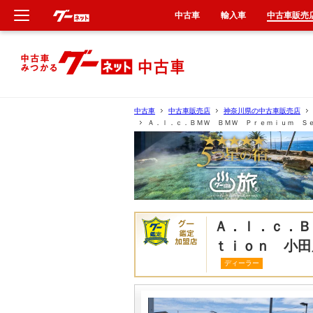
中古車
輸入車
中古車販売
新車
中古車
中古車
中古車販売店
神奈川県の中古車販売店
Ａ．ｌ．ｃ．ＢＭＷ ＢＭＷ Ｐｒｅｍｉｕｍ Ｓ
輸入車
クルマ買取
カーリース
Ａ．ｌ．ｃ．Ｂ
タイヤ交換
ｔｉｏｎ 小田
ディーラー
整備工場
車検