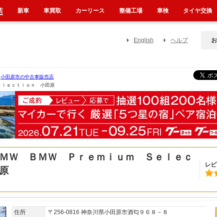
店
新車
車買取
カーリース
整備工場
車検
タイヤ交換
English
ヘルプ
お
小田原市の中古車販売店
ｅｌｅｃｔｉｏｎ 小田原
ＭＷ ＢＭＷ Ｐｒｅｍｉｕｍ Ｓｅｌｅｃ
レビ
原
住所
〒256-0816 神奈川県小田原市酒匂９６８－８