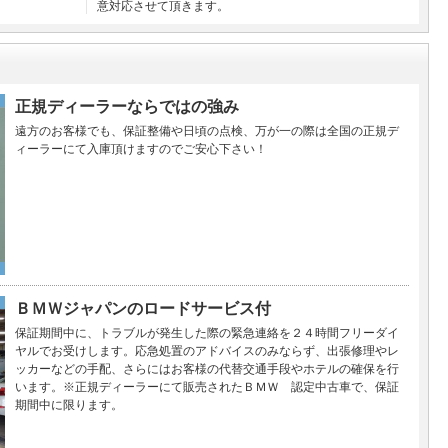
意対応させて頂きます。
正規ディーラーならではの強み
遠方のお客様でも、保証整備や日頃の点検、万が一の際は全国の正規デ
ィーラーにて入庫頂けますのでご安心下さい！
ＢＭＷジャパンのロードサービス付
保証期間中に、トラブルが発生した際の緊急連絡を２４時間フリーダイ
ヤルでお受けします。応急処置のアドバイスのみならず、出張修理やレ
ッカーなどの手配、さらにはお客様の代替交通手段やホテルの確保を行
います。※正規ディーラーにて販売されたＢＭＷ 認定中古車で、保証
期間中に限ります。