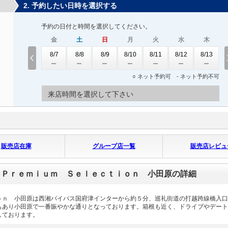
2. 予約したい日時を選択する
予約の日付と時間を選択してください。
金
土
日
月
火
水
木
8/7
8/8
8/9
8/10
8/11
8/12
8/13
○ ネット予約可 - ネット予約不可
来店時間を選択して下さい
販売店在庫
グループ店一覧
販売店レビュ
 Ｐｒｅｍｉｕｍ Ｓｅｌｅｃｔｉｏｎ 小田原の詳細
ｏｎ 小田原は西湘バイパス国府津インターから約５分、巡礼街道の打越跨線橋入口
もあり小田原で一番賑やかな通りとなっております。箱根も近く、ドライブやデート
しております。