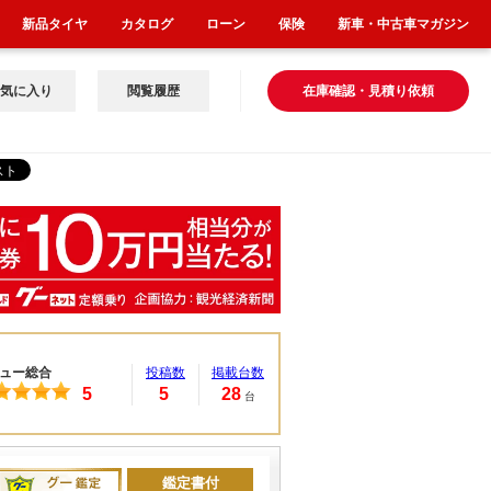
新品タイヤ
カタログ
ローン
保険
新車・中古車マガジン
気に入り
閲覧履歴
在庫確認・見積り依頼
ュー総合
投稿数
掲載台数
5
5
28
台
鑑定書付