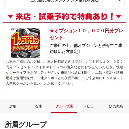
この販売店のメンテナンス情報を見る
★オプション１０，０００円分プレ
ゼント
ご来店の上、他オプションと併せてご成
約頂いた方限定！
お車をご成約のお客様に、車と同時購入のオプション品を最大１０，０００
円分プレゼント！ タイヤやドラレコの購入などにお役立ていただき、快適
ネット予約でキャンペーンに応募しよ
なカーライフをお楽しみください♪ ※部品代金に利用可。工賃・保証・諸費
用等は適用対象外。※他クーポンとの併用不可。※ご来店時にＧｏｏネット
の来店クーポンを見た、とお伝えください。
詳細
在庫
グループ店
レビュー
販売実績
所属グループ