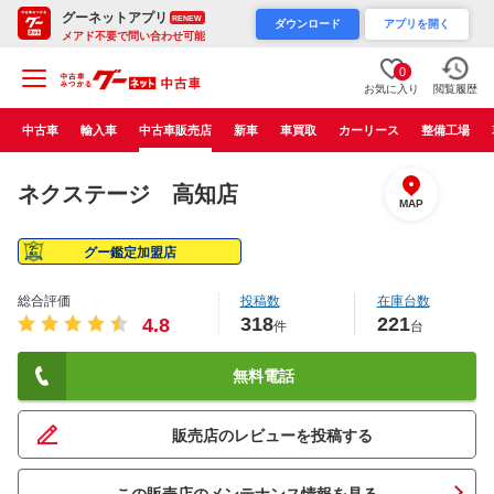
グーネットアプリ
RENEW
ダウンロード
アプリを開く
メアド不要で問い合わせ可能
0
お気に入り
閲覧履歴
中古車
輸入車
中古車販売店
新車
車買取
カーリース
整備工場
ネクステージ 高知店
MAP
グー鑑定加盟店
総合評価
投稿数
在庫台数
318
221
4.8
件
台
無料電話
販売店のレビューを投稿する