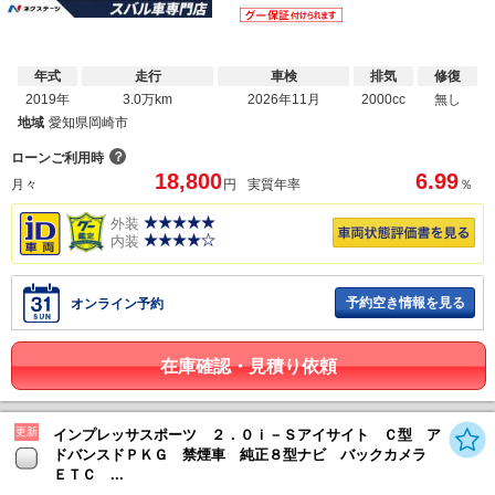
年式
走行
車検
排気
修復
2019年
3.0万km
2026年11月
2000cc
無し
地域
愛知県岡崎市
？
ローンご利用時
18,800
6.99
月々
円
実質年率
％
外装
内装
予約空き情報を見る
オンライン予約
在庫確認・見積り依頼
更新
インプレッサスポーツ ２．０ｉ－Ｓアイサイト Ｃ型 ア
ドバンスドＰＫＧ 禁煙車 純正８型ナビ バックカメラ
ＥＴＣ ...