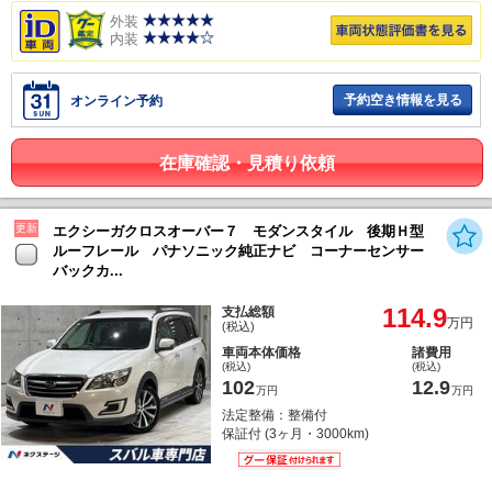
外装
内装
予約空き情報を見る
オンライン予約
在庫確認・見積り依頼
更新
エクシーガクロスオーバー７ モダンスタイル 後期Ｈ型
ルーフレール パナソニック純正ナビ コーナーセンサー
バックカ...
114.9
支払総額
万円
(税込)
車両本体価格
諸費用
(税込)
(税込)
102
12.9
万円
万円
法定整備：整備付
保証付 (3ヶ月・3000km)