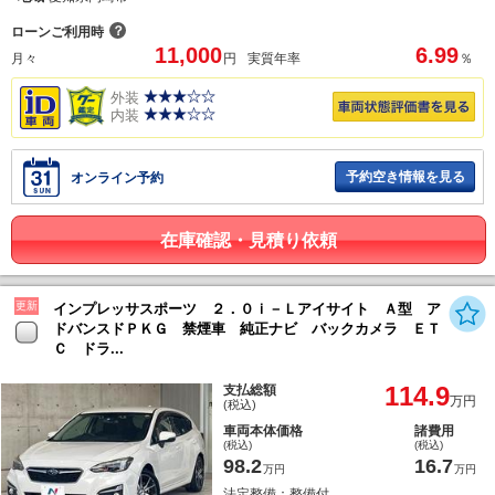
？
ローンご利用時
11,000
6.99
月々
円
実質年率
％
外装
内装
予約空き情報を見る
オンライン予約
在庫確認・見積り依頼
更新
インプレッサスポーツ ２．０ｉ－Ｌアイサイト Ａ型 ア
ドバンスドＰＫＧ 禁煙車 純正ナビ バックカメラ ＥＴ
Ｃ ドラ...
114.9
支払総額
万円
(税込)
車両本体価格
諸費用
(税込)
(税込)
98.2
16.7
万円
万円
法定整備：整備付