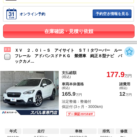
予約空き情報を見る
オンライン予約
在庫確認・見積り依頼
更新
ＸＶ ２．０ｉ－Ｓ アイサイト ＳＴＩタワーバー ルー
フレール アドバンスドＰＫＧ 禁煙車 純正８型ナビ バ
ックカメ...
177.9
支払総額
万円
(税込)
車両本体価格
諸費用
(税込)
(税込)
165.9
12
万円
万円
法定整備：整備付
保証付 (3ヶ月・3000km)
年式
走行
車検
排気
修復