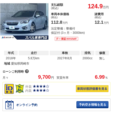
124.9
支払総額
万円
(税込)
車両本体価格
諸費用
(税込)
(税込)
112.8
12.1
万円
万円
法定整備：整備付
保証付 (3ヶ月・3000km)
年式
走行
車検
排気
修復
2018年
5.8万km
2027年8月
2000cc
無し
地域
愛知県岡崎市
？
ローンご利用時
9,700
6.99
月々
円
実質年率
％
外装
内装
予約空き情報を見る
オンライン予約