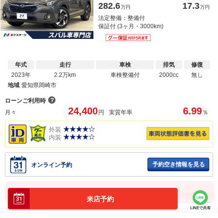
282.6
17.3
万円
万円
法定整備：整備付
保証付 (3ヶ月・3000km)
年式
走行
車検
排気
修復
2023年
2.2万km
車検整備付
2000cc
無し
地域
愛知県岡崎市
？
ローンご利用時
24,400
6.99
月々
円
実質年率
％
外装
内装
予約空き情報を見る
オンライン予約
在庫確認・見積り依頼
来店予約
LINEで共有