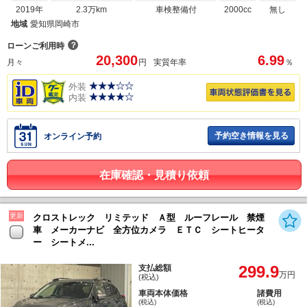
2019年
2.3万km
車検整備付
2000cc
無し
地域
愛知県岡崎市
？
ローンご利用時
20,300
6.99
月々
円
実質年率
％
外装
内装
予約空き情報を見る
オンライン予約
在庫確認・見積り依頼
更新
クロストレック リミテッド Ａ型 ルーフレール 禁煙
車 メーカーナビ 全方位カメラ ＥＴＣ シートヒータ
ー シートメ...
299.9
支払総額
万円
(税込)
車両本体価格
諸費用
(税込)
(税込)