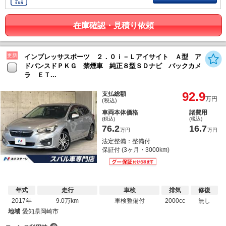
在庫確認・見積り依頼
更新
インプレッサスポーツ ２．０ｉ－Ｌアイサイト Ａ型 ア
ドバンスドＰＫＧ 禁煙車 純正８型ＳＤナビ バックカメ
ラ ＥＴ...
92.9
支払総額
万円
(税込)
車両本体価格
諸費用
(税込)
(税込)
76.2
16.7
万円
万円
法定整備：整備付
保証付 (3ヶ月・3000km)
年式
走行
車検
排気
修復
2017年
9.0万km
車検整備付
2000cc
無し
地域
愛知県岡崎市