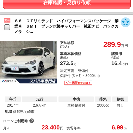
在庫確認・見積り依頼
更新
８６ ＧＴリミテッド ハイパフォーマンスパッケージ 禁
煙車 ６ＭＴ ブレンボ製キャリパー 純正ナビ バックカ
メラ シ...
289.9
支払総額
万円
(税込)
車両本体価格
諸費用
(税込)
(税込)
273.5
16.4
万円
万円
法定整備：整備付
保証付 (3ヶ月・3000km)
年式
走行
車検
排気
修復
2017年
2.6万km
車検整備付
2000cc
無し
地域
愛知県岡崎市
？
ローンご利用時
23,400
6.99
月々
円
実質年率
％