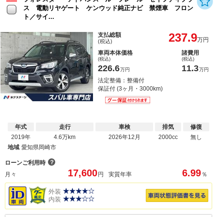
ス 電動リヤゲート ケンウッド純正ナビ 禁煙車 フロン
ト／サイ...
237.9
支払総額
万円
(税込)
車両本体価格
諸費用
(税込)
(税込)
226.6
11.3
万円
万円
法定整備：整備付
保証付 (3ヶ月・3000km)
年式
走行
車検
排気
修復
2019年
4.6万km
2026年12月
2000cc
無し
地域
愛知県岡崎市
？
ローンご利用時
17,600
6.99
月々
円
実質年率
％
外装
内装