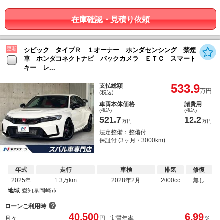
在庫確認・見積り依頼
更新
シビック タイプＲ １オーナー ホンダセンシング 禁煙
車 ホンダコネクトナビ バックカメラ ＥＴＣ スマート
キー レ...
533.9
支払総額
万円
(税込)
車両本体価格
諸費用
(税込)
(税込)
521.7
12.2
万円
万円
法定整備：整備付
保証付 (3ヶ月・3000km)
年式
走行
車検
排気
修復
2025年
1.3万km
2028年2月
2000cc
無し
地域
愛知県岡崎市
？
ローンご利用時
40,500
6.99
月々
円
実質年率
％