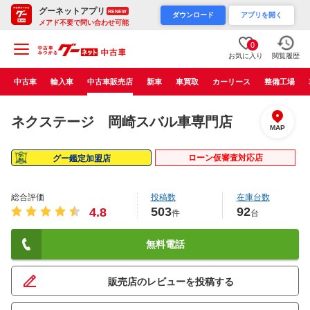
グーネットアプリ
RENEW
ダウンロード
アプリを開く
メアド不要で問い合わせ可能
0
お気に入り
閲覧履歴
中古車
輸入車
中古車販売店
新車
車買取
カーリース
整備工場
ネクステージ 岡崎スバル車専門店
MAP
ローン仮審査対応店
グー鑑定加盟店
総合評価
投稿数
在庫台数
503
92
4.8
件
台
無料電話
販売店のレビューを投稿する