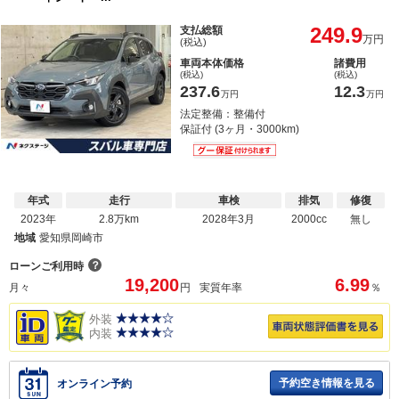
249.9
支払総額
万円
(税込)
車両本体価格
諸費用
(税込)
(税込)
237.6
12.3
万円
万円
法定整備：整備付
保証付 (3ヶ月・3000km)
年式
走行
車検
排気
修復
2023年
2.8万km
2028年3月
2000cc
無し
地域
愛知県岡崎市
？
ローンご利用時
19,200
6.99
月々
円
実質年率
％
外装
内装
予約空き情報を見る
オンライン予約