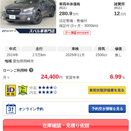
車両本体価格
諸費用
(税込)
(税込)
280.9
12
万円
万円
法定整備：整備付
保証付 (3ヶ月・3000km)
年式
走行
車検
排気
修復
2019年
2.5万km
2026年11月
2500cc
無し
地域
愛知県岡崎市
？
ローンご利用時
24,400
6.99
月々
円
実質年率
％
外装
内装
予約空き情報を見る
オンライン予約
在庫確認・見積り依頼