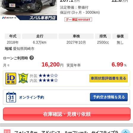
万円
万円
法定整備：整備付
保証付 (3ヶ月・3000km)
年式
走行
車検
排気
修復
2018年
6.3万km
2027年10月
2500cc
無し
地域
愛知県岡崎市
？
ローンご利用時
16,200
6.99
月々
円
実質年率
％
外装
内装
予約空き情報を見る
オンライン予約
在庫確認・見積り依頼
更新
フォレスター アドバンス ルーフレール セイフティプラ