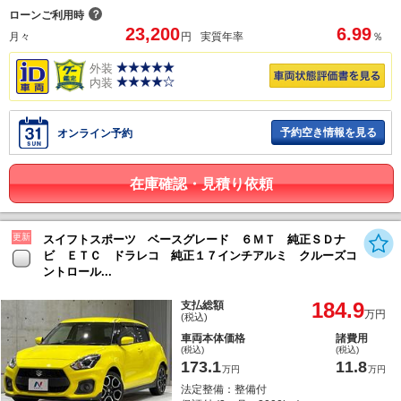
？
ローンご利用時
23,200
6.99
月々
円
実質年率
％
外装
内装
予約空き情報を見る
オンライン予約
在庫確認・見積り依頼
更新
スイフトスポーツ ベースグレード ６ＭＴ 純正ＳＤナ
ビ ＥＴＣ ドラレコ 純正１７インチアルミ クルーズコ
ントロール...
184.9
支払総額
万円
(税込)
車両本体価格
諸費用
(税込)
(税込)
173.1
11.8
万円
万円
法定整備：整備付