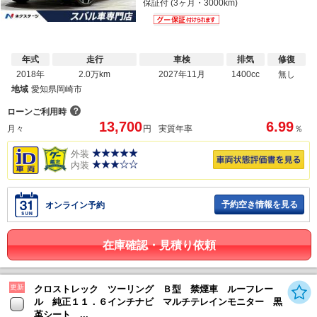
保証付 (3ヶ月・3000km)
年式
走行
車検
排気
修復
2018年
2.0万km
2027年11月
1400cc
無し
地域
愛知県岡崎市
？
ローンご利用時
13,700
6.99
月々
円
実質年率
％
外装
内装
予約空き情報を見る
オンライン予約
在庫確認・見積り依頼
更新
クロストレック ツーリング Ｂ型 禁煙車 ルーフレー
ル 純正１１．６インチナビ マルチテレインモニター 黒
革シート ...