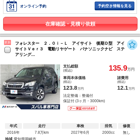
予約空き情報を見る
オンライン予約
在庫確認・見積り依頼
更新
フォレスター ２．０ｉ－Ｌ アイサイト 後期Ｄ型 アイ
サイトＶｅｒ３ 電動リヤゲート パナソニックナビ ステ
アリング...
135.9
支払総額
万円
(税込)
車両本体価格
諸費用
(税込)
(税込)
123.8
12.1
万円
万円
法定整備：整備付
保証付 (3ヶ月・3000km)
年式
走行
車検
排気
修復
2016年
7.8万km
2027年6月
2000cc
無し
地域
愛知県岡崎市