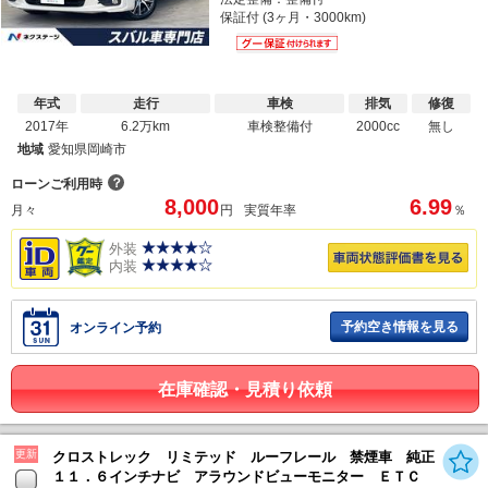
保証付 (3ヶ月・3000km)
年式
走行
車検
排気
修復
2017年
6.2万km
車検整備付
2000cc
無し
地域
愛知県岡崎市
？
ローンご利用時
8,000
6.99
月々
円
実質年率
％
外装
内装
予約空き情報を見る
オンライン予約
在庫確認・見積り依頼
更新
クロストレック リミテッド ルーフレール 禁煙車 純正
１１．６インチナビ アラウンドビューモニター ＥＴＣ