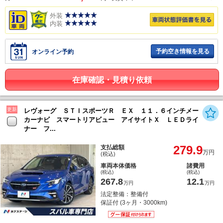
外装
内装
予約空き情報を見る
オンライン予約
在庫確認・見積り依頼
更新
レヴォーグ ＳＴＩスポーツＲ ＥＸ １１．６インチメー
カーナビ スマートリアビュー アイサイトＸ ＬＥＤライ
ナー フ...
279.9
支払総額
万円
(税込)
車両本体価格
諸費用
(税込)
(税込)
267.8
12.1
万円
万円
法定整備：整備付
保証付 (3ヶ月・3000km)