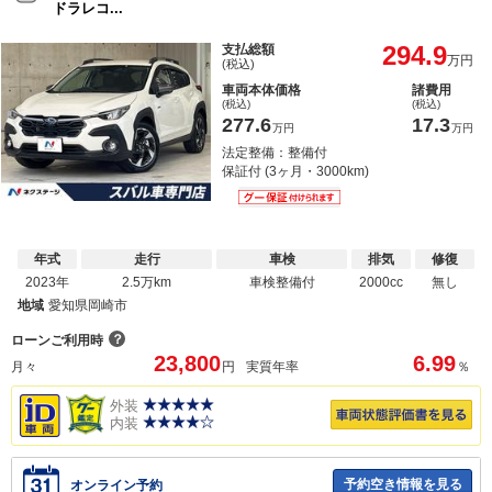
ドラレコ...
294.9
支払総額
万円
(税込)
車両本体価格
諸費用
(税込)
(税込)
277.6
17.3
万円
万円
法定整備：整備付
保証付 (3ヶ月・3000km)
年式
走行
車検
排気
修復
2023年
2.5万km
車検整備付
2000cc
無し
地域
愛知県岡崎市
？
ローンご利用時
23,800
6.99
月々
円
実質年率
％
外装
内装
予約空き情報を見る
オンライン予約