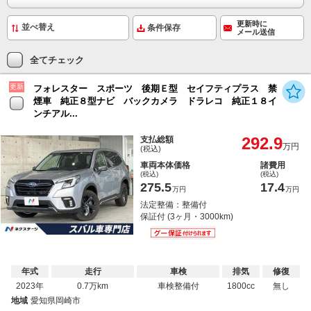
更新時に
条件保存
メール送信
全てチェック
更新
フォレスター スポーツ 後期Ｅ型 セイフティプラス 禁
煙車 純正８型ナビ バックカメラ ドラレコ 純正１８イ
ンチアル...
292.9
支払総額
万円
(税込)
車両本体価格
諸費用
(税込)
(税込)
275.5
17.4
万円
万円
法定整備：整備付
保証付 (3ヶ月・3000km)
年式
走行
車検
排気
修復
2023年
0.7万km
車検整備付
1800cc
無し
地域
愛知県岡崎市