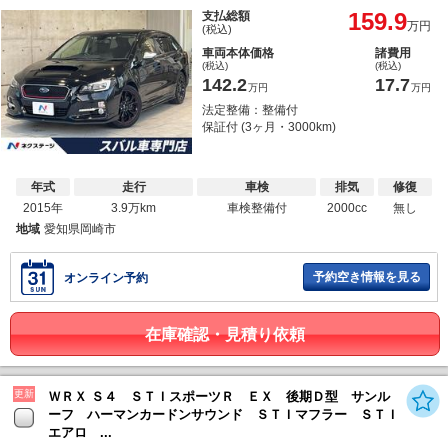
159.9
支払総額
万円
(税込)
車両本体価格
諸費用
(税込)
(税込)
142.2
17.7
万円
万円
法定整備：整備付
保証付 (3ヶ月・3000km)
年式
走行
車検
排気
修復
2015年
3.9万km
車検整備付
2000cc
無し
地域
愛知県岡崎市
予約空き情報を見る
オンライン予約
在庫確認・見積り依頼
更新
ＷＲＸ Ｓ４ ＳＴＩスポーツＲ ＥＸ 後期Ｄ型 サンル
ーフ ハーマンカードンサウンド ＳＴＩマフラー ＳＴＩ
エアロ ...