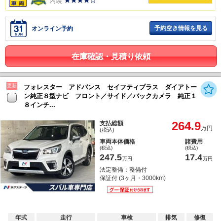
内装
予約空き情報を見る
オンライン予約
在庫確認・見積り依頼
更新
フォレスター アドバンス セイフティプラス ダイアトー
ン純正８型ナビ フロント／サイド／バックカメラ 純正１
８インチ...
264.9
支払総額
万円
(税込)
車両本体価格
諸費用
(税込)
(税込)
247.5
17.4
万円
万円
法定整備：整備付
保証付 (3ヶ月・3000km)
年式
走行
車検
排気
修復