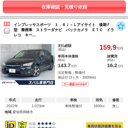
在庫確認・見積り依頼
更新
インプレッサスポーツ １．６ｉ－Ｌアイサイト 後期Ｆ
型 禁煙車 ストラーダナビ バックカメラ ＥＴＣ ドラ
レコ キー...
159.9
支払総額
万円
(税込)
車両本体価格
諸費用
(税込)
(税込)
143.7
16.2
万円
万円
法定整備：整備付
保証付 (3ヶ月・3000km)
年式
走行
車検
排気
修復
2022年
1.0万km
車検整備付
1600cc
無し
地域
愛知県岡崎市
外装