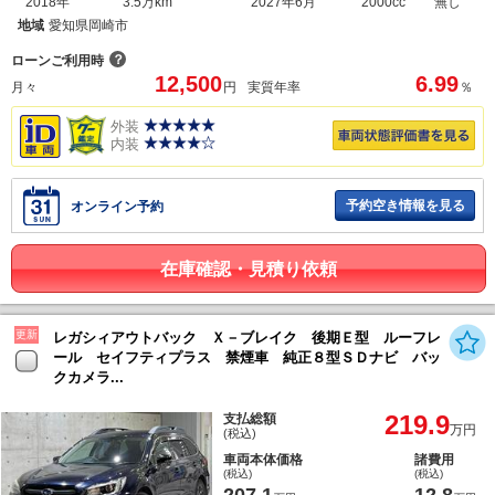
2018年
3.5万km
2027年6月
2000cc
無し
地域
愛知県岡崎市
？
ローンご利用時
12,500
6.99
月々
円
実質年率
％
外装
内装
予約空き情報を見る
オンライン予約
在庫確認・見積り依頼
更新
レガシィアウトバック Ｘ－ブレイク 後期Ｅ型 ルーフレ
ール セイフティプラス 禁煙車 純正８型ＳＤナビ バッ
クカメラ...
219.9
支払総額
万円
(税込)
車両本体価格
諸費用
(税込)
(税込)
207.1
12.8