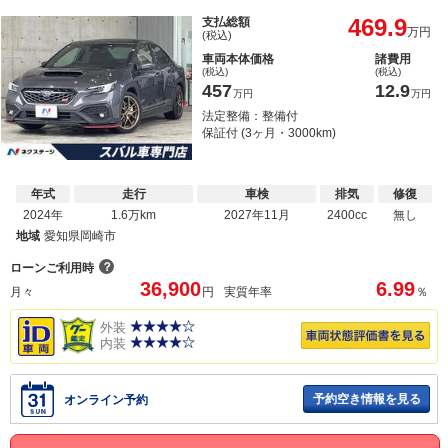
469.9
支払総額
万円
(税込)
車両本体価格
諸費用
(税込)
(税込)
457
12.9
万円
万円
法定整備：整備付
保証付 (3ヶ月・3000km)
年式
走行
車検
排気
修復
2024年
1.6万km
2027年11月
2400cc
無し
地域
愛知県岡崎市
？
ローンご利用時
36,900
6.99
月々
円
実質年率
％
外装
内装
予約空き情報を見る
オンライン予約