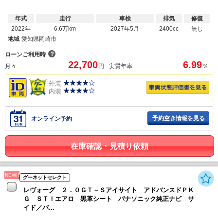
年式
走行
車検
排気
修復
2022年
6.6万km
2027年5月
2400cc
無し
地域
愛知県岡崎市
？
ローンご利用時
22,700
6.99
月々
円
実質年率
％
外装
内装
予約空き情報を見る
オンライン予約
在庫確認・見積り依頼
NEW!!
グーネットセレクト
レヴォーグ ２．０ＧＴ－Ｓアイサイト アドバンスドＰＫ
Ｇ ＳＴＩエアロ 黒革シート パナソニック純正ナビ サ
イド／バ...