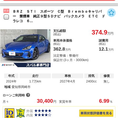
更新
ＢＲＺ ＳＴＩ スポーツ Ｃ型 Ｂｒｅｍｂｏキャリパ
ー 禁煙車 純正９型ＳＤナビ バックカメラ ＥＴＣ ド
ラレコ ６...
374.9
支払総額
万円
(税込)
車両本体価格
諸費用
(税込)
(税込)
362.8
12.1
万円
万円
法定整備：整備付
保証付 (3ヶ月・3000km)
年式
走行
車検
排気
修復
2024年
1.7万km
2027年4月
2400cc
無し
地域
愛知県岡崎市
？
ローンご利用時
30,400
6.99
月々
円
実質年率
％
外装
内装