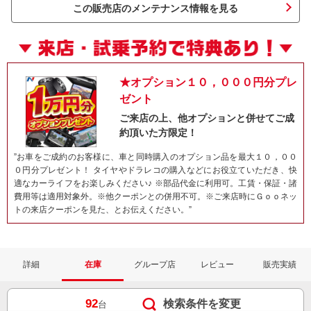
この販売店のメンテナンス情報を見る
★オプション１０，０００円分プレ
ゼント
ご来店の上、他オプションと併せてご成
約頂いた方限定！
”お車をご成約のお客様に、車と同時購入のオプション品を最大１０，００
０円分プレゼント！ タイヤやドラレコの購入などにお役立ていただき、快
ネット予約でキャンペーンに応募しよ
適なカーライフをお楽しみください♪ ※部品代金に利用可。工賃・保証・諸
費用等は適用対象外。※他クーポンとの併用不可。※ご来店時にＧｏｏネッ
トの来店クーポンを見た、とお伝えください。”
詳細
在庫
グループ店
レビュー
販売実績
92
検索条件を変更
台