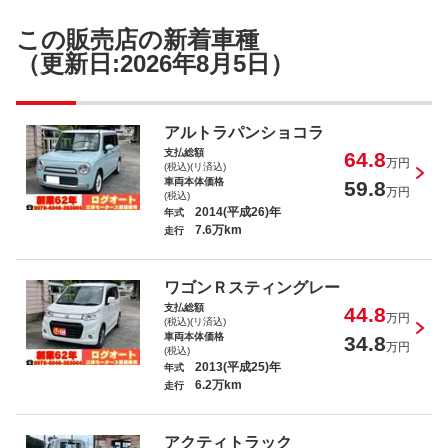
この販売店の新着車種
（更新日:2026年8月5日）
デイズ Ｘ
アルトラパンショコラ
支払総額
64.8
万円
(税込)(リ済込)
車両本体価格
59.8
万円
(税込)
2014(平成26)年
年式
7.6万km
走行
コペン アクティブトップ
ワゴンＲスティングレー
支払総額
44.8
万円
(税込)(リ済込)
車両本体価格
34.8
万円
(税込)
2013(平成25)年
年式
6.2万km
走行
ハイゼットトラック スタンダード
アクティトラック