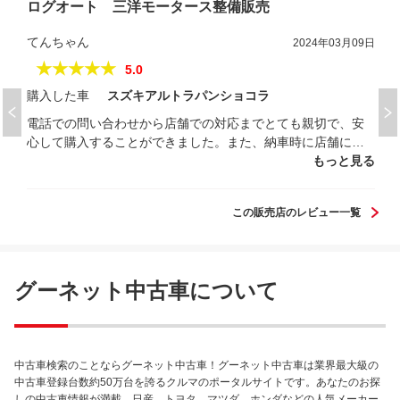
ログオート 三洋モータース整備販売
てんちゃん
2024年03月09日
★★★★★
5.0
購入した車
スズキアルトラパンショコラ
電話での問い合わせから店舗での対応までとても親切で、安
心して購入することができました。また、納車時に店舗に行
けず悩んでいたら家まで持ってきてくれる提案までしてくだ
もっと見る
さいました。 ずっと欲しかった車で乗り潰すまで乗りたいと
思っているので、故障など相談もしやすそうだったので今後
この販売店のレビュー一覧
もお付き合いしたいと思っています。素敵な販売店さんでし
た。 ありがとうございました。
グーネット中古車について
中古車検索のことならグーネット中古車！グーネット中古車は業界最大級の
中古車登録台数約50万台を誇るクルマのポータルサイトです。あなたのお探
しの中古車情報が満載。日産、トヨタ、マツダ、ホンダなどの人気メーカー