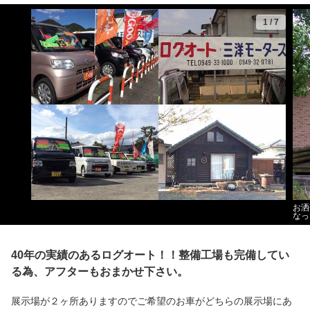
1
/
7
お洒
なっ
40年の実績のあるログオート！！整備工場も完備してい
る為、アフターもおまかせ下さい。
展示場が２ヶ所ありますのでご希望のお車がどちらの展示場にあ