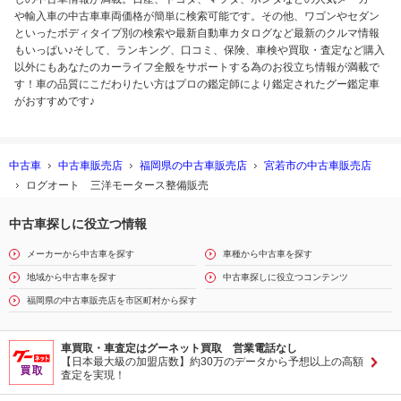
や輸入車の中古車車両価格が簡単に検索可能です。その他、ワゴンやセダン
といったボディタイプ別の検索や最新自動車カタログなど最新のクルマ情報
もいっぱい♪そして、ランキング、口コミ、保険、車検や買取・査定など購入
以外にもあなたのカーライフ全般をサポートする為のお役立ち情報が満載で
す！車の品質にこだわりたい方はプロの鑑定師により鑑定されたグー鑑定車
がおすすめです♪
中古車
中古車販売店
福岡県の中古車販売店
宮若市の中古車販売店
ログオート 三洋モータース整備販売
中古車探しに役立つ情報
メーカーから中古車を探す
車種から中古車を探す
地域から中古車を探す
中古車探しに役立つコンテンツ
福岡県の中古車販売店を市区町村から探す
車買取・車査定はグーネット買取 営業電話なし
【日本最大級の加盟店数】約30万のデータから予想以上の高額
査定を実現！