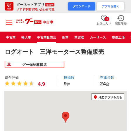
グーネットアプリ
RENEW
ダウンロード
アプリを開く
メアド不要で問い合わせ可能
0
お気に入り
閲覧履歴
中古車
輸入車
中古車販売店
新車
車買取
カーリース
整備工場
ログオート 三洋モータース整備販売
グー保証取扱店
総合評価
投稿数
在庫台数
9
24
4.9
件
台
地図アプリを見る