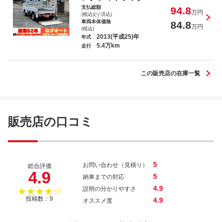
支払総額
94.8
万円
(税込)(リ済込)
車両本体価格
84.8
万円
(税込)
2013(平成25)年
年式
5.4万km
コペン
走行
この販売店の在庫一覧
ハイゼットトラック スタンダード
販売店の口コミ
5
お問い合わせ（見積り）
総合評価
4.9
5
納車までの対応
4.9
説明の分かりやすさ
★★★★☆
投稿数：9
4.9
オススメ度