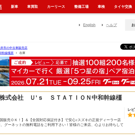
店
新車
車買取
カーリース
整備工場
車検
タイヤ交換
English
ヘルプ
お
桜井市の中古車販売店
和幹線橿原
在庫
株式会社 Ｕ’ｓ ＳＴＡＴＩＯＮ中和幹線橿
レビ
全国販売ＯＫ！】＆【全国対応保証付き】で安心♪スズキの正規ディーラー店
は、グーネットの無料電話をご利用下さい！皆様のご来店、心よりお待ちして