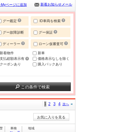
新着お知らせメール
Myページに追加
グー鑑定
ID車両を検索
グー故障診断
グー保証
ディーラー
ローン仮審査可
新着物件
新車
支払総額表示有
価格表示なしを除く
クーポンあり
購入パックあり
この条件で検索
1
2
3
4
次へ
お気に入りを見る
歴
車検
地域