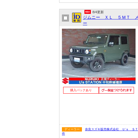
8/4更新
ジムニー ＸＬ ５ＭＴ 
ー
購入パックあり
ディーラー
奈良スズキ販売株式会社 Ｕ’ｓ Ｓ
件