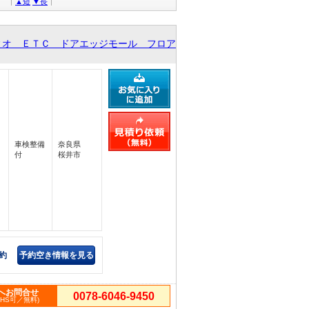
▲短
▼長
ィオ ＥＴＣ ドアエッジモール フロア
車検整備
奈良県
付
桜井市
約
予約空き情報を見る
へお問合せ
0078-6046-9450
PHS可／無料)