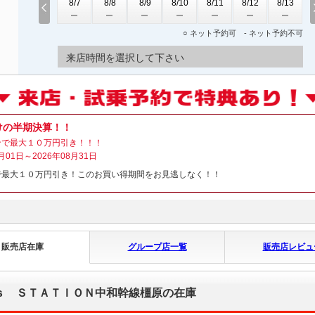
8/7
8/8
8/9
8/10
8/11
8/12
8/13
○ ネット予約可 - ネット予約不可
来店時間を選択して下さい
けの半期決算！！
ンで最大１０万円引き！！！
月01日～2026年08月31日
で最大１０万円引き！このお買い得期間をお見逃しなく！！
販売店在庫
グループ店一覧
販売店レビュ
ｓ ＳＴＡＴＩＯＮ中和幹線橿原の在庫