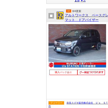
▲新
▼古
8/4更新
アルトワークス ベースグ
マット ドアバイザー
購入パックあり
ディーラー
奈良スズキ販売株式会社 Ｕ’ｓ Ｓ
件