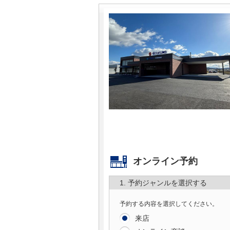
マガジン
車カタログ
自動車ローン
保険
レビュー
価格相場
オンライン予約
教習所
1. 予約ジャンルを選択する
用語集
予約する内容を選択してください。
来店