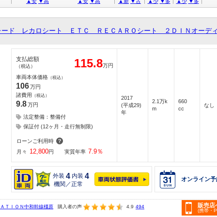
▲安
▼高
▲安
▼高
▲新
▼古
▲少
▼多
▲少
▼多
レード レカロシート ＥＴＣ ＲＥＣＡＲＯシート ２ＤＩＮオーデ
支払総額
115.8
万円
（税込）
車両本体価格
（税込）
106
万円
諸費用
（税込）
2017
2.1万k
660
9.8
万円
(平成29)
なし
m
cc
年
法定整備：整備付
保証付 (12ヶ月・走行無制限)
ローンご利用時
12,800
7.9
％
月々
円
実質年率
4
4
外装
内装
オンライン予
機関／正常
販売店
ＴＡＴＩＯＮ中和幹線橿原
購入者の声
4.9
494
(携帯・