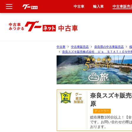
中古車
輸入車
中古車販売
新車
中古車
中古車
中古車販売店
奈良県の中古車販売店
奈良スズキ販売株式会社 Ｕ’ｓ ＳＴＡＴＩＯＮ中
輸入車
クルマ買取
カーリース
奈良スズキ販売
タイヤ交換
原
ディーラー
整備工場
総在庫数100台以上！【
です。お問い合わせの際
おります。
車検