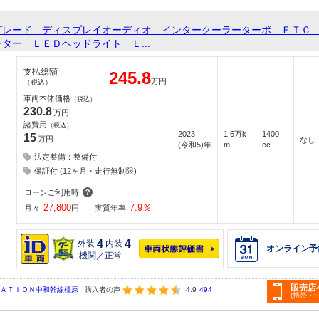
グレード ディスプレイオーディオ インタークーラーターボ ＥＴＣ
ター ＬＥＤヘッドライト Ｌ...
支払総額
245.8
万円
（税込）
車両本体価格
（税込）
230.8
万円
諸費用
（税込）
2023
1.6万k
1400
15
万円
なし
(令和5)年
m
cc
法定整備：整備付
保証付 (12ヶ月・走行無制限)
ローンご利用時
27,800
7.9
％
月々
円
実質年率
4
4
外装
内装
オンライン予
機関／正常
販売店
ＴＡＴＩＯＮ中和幹線橿原
購入者の声
4.9
494
(携帯・