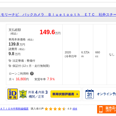
メモリーナビ バックカメラ Ｂｌｕｅｔｏｏｔｈ ＥＴＣ 社外スチ
支払総額
149.6
万円
（税込）
車両本体価格
（税込）
139.8
万円
諸費用
（税込）
2020
6.3万k
660
9.8
万円
なし
(令和2)年
m
cc
法定整備：整備付
保証付 (12ヶ月・走行無制限)
ローンご利用時
16,800
7.9
％
月々
円
実質年率
4
3
外装
内装
オンライン予
機関／正常
販売店
ＴＡＴＩＯＮ中和幹線橿原
購入者の声
4.9
494
(携帯・