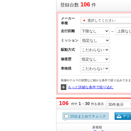
106
登録台数
件
メーカー
選択してください
車種
走行距離
～
ミッション
駆動方式
修復歴
車検残
装備やクルマの状態など細かな条件で絞り込みできま
もっと詳細な条件で絞り込む
106
1
30
件中
~
件を表示
チェ
10台まとめてチェック
新着順