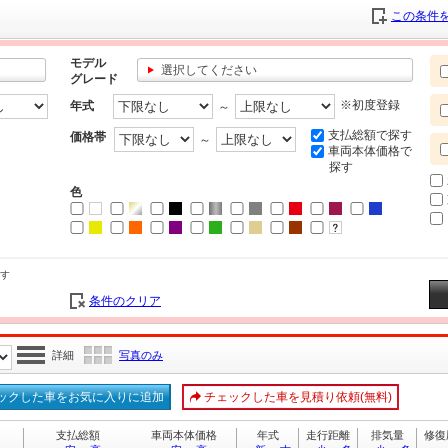
この条件を
モデル
選択してください
グレード
※初度登録
年式
～
支払総額で探す
価格帯
～
車両本体価格で
探す
色
す
条件のクリア
詳細
写真のみ
ックした車をお気に入りに追加
チェックした車を見積り依頼(無料)
支払総額
車両本体価格
年式
走行距離
排気量
修復