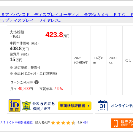
ＲＳアドバンスド ディスプレイオーディオ 全方位カメラ ＥＴＣ 
ップディスプレイ ワイヤレス...
支払総額
423.8
万円
（税込）
車両本体価格
（税込）
408.8
万円
諸費用
（税込）
2023
1.6万k
2400
15
万円
なし
(令和5)年
m
cc
法定整備：整備付
保証付 (12ヶ月・走行無制限)
ローンご利用時
49,300
7.9
％
月々
円
実質年率
5
5
外装
内装
オンライン予
機関／正常
販売店
ＴＡＴＩＯＮ中和幹線橿原
購入者の声
4.9
494
(携帯・