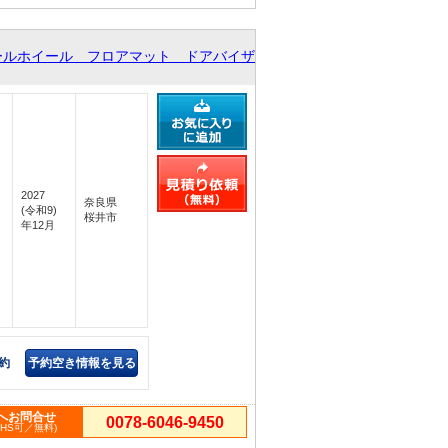
ールホイール フロアマット ドアバイザ
2027
奈良県
(令和9)
桜井市
年12月
約
予約空き情報を見る
へお問合せ
0078-6046-9450
PHS可／無料)