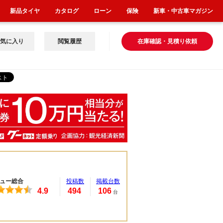
新品タイヤ
カタログ
ローン
保険
新車・中古車マガジン
気に入り
閲覧履歴
在庫確認・見積り依頼
ュー総合
投稿数
掲載台数
4.9
494
106
台