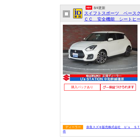
8/4更新
スイフトスポーツ ベース
ＣＣ 安全機能 シートヒー
購入パックあり
ディーラー
奈良スズキ販売株式会社 Ｕ’ｓ Ｓ
件