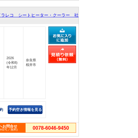
ドラレコ シートヒーター・クーラー 社
2026
奈良県
(令和8)
桜井市
年12月
約
予約空き情報を見る
へお問合せ
0078-6046-9450
PHS可／無料)