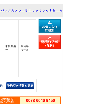
 バックカメラ Ｂｌｕｅｔｏｏｔｈ Ａ
車検整備
奈良県
付
桜井市
約
予約空き情報を見る
へお問合せ
0078-6046-9450
PHS可／無料)