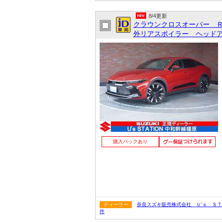
8/4更新
クラウンクロスオーバー 
外リアスポイラー ヘッドア
購入パックあり
ディーラー
奈良スズキ販売株式会社 Ｕ’ｓ Ｓ
件