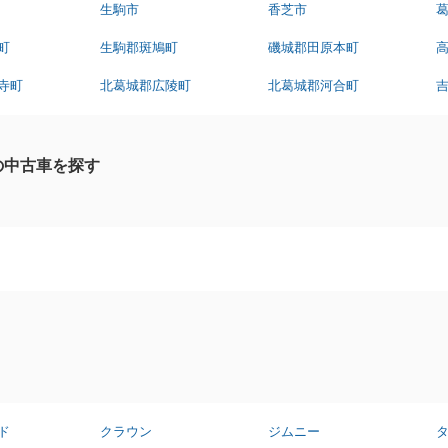
生駒市
香芝市
町
生駒郡斑鳩町
磯城郡田原本町
寺町
北葛城郡広陵町
北葛城郡河合町
の中古車を探す
ド
クラウン
ジムニー