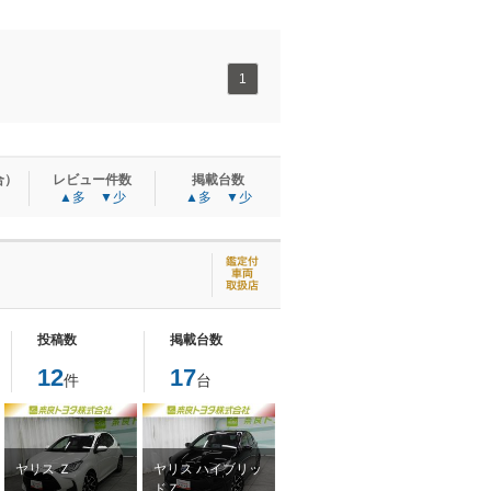
1
合）
レビュー件数
掲載台数
▲多
▼少
▲多
▼少
投稿数
掲載台数
12
17
件
台
ヤリス Ｚ
ヤリス ハイブリッ
ドＺ