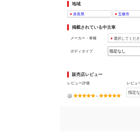
地域
マガジン
奈良県
五條市
掲載されている中古車
車カタログ
メーカー・車種
選択してくださ
自動車ローン
ボディタイプ
保険
販売店レビュー
レビュー
レビュー評価
レビュ
価格相場
～
教習所
用語集