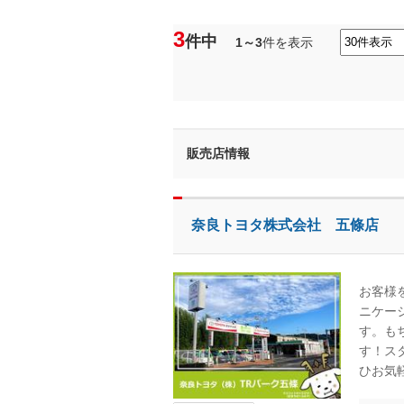
3
件中
1～3
件を表示
販売店情報
奈良トヨタ株式会社 五條店
お客様
ニケー
す。も
す！ス
ひお気