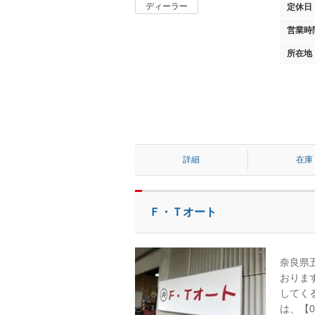
ディーラー
定休日
営業時
所在地
詳細
在庫
Ｆ・Ｔオート
奈良県
おりま
してく
は、【0