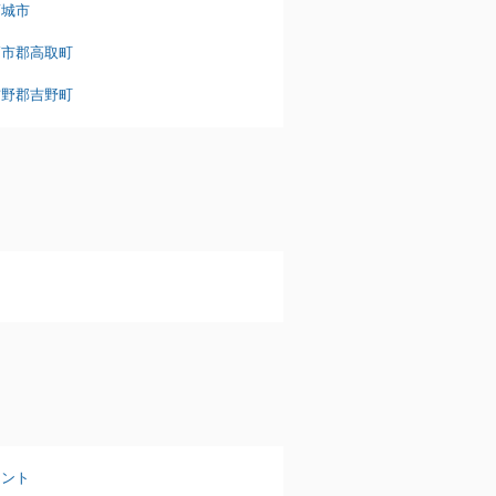
葛城市
高市郡高取町
吉野郡吉野町
タント