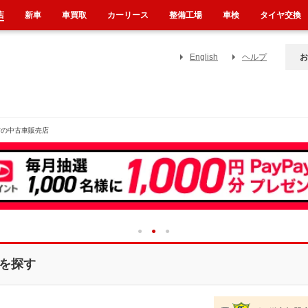
店
新車
車買取
カーリース
整備工場
車検
タイヤ交換
English
ヘルプ
お
市の中古車販売店
1
2
3
を探す