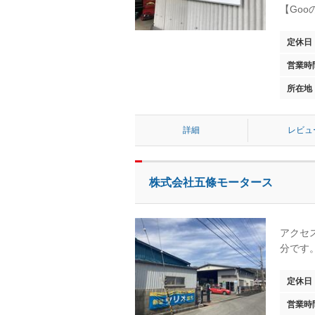
【Go
定休日
営業時
所在地
詳細
レビュ
株式会社五條モータース
アクセ
分です
定休日
営業時