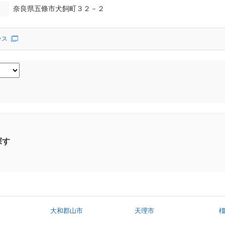
奈良県五條市犬飼町３２－２
ンス
探す
大和郡山市
天理市