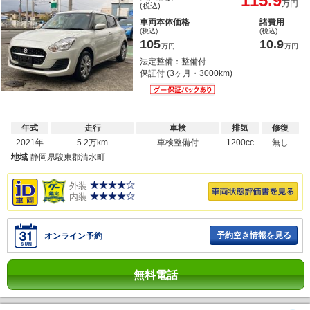
115.9
万円
(税込)
車両本体価格
諸費用
(税込)
(税込)
105
10.9
万円
万円
法定整備：整備付
保証付 (3ヶ月・3000km)
年式
走行
車検
排気
修復
2021年
5.2万km
車検整備付
1200cc
無し
地域
静岡県駿東郡清水町
外装
内装
予約空き情報を見る
オンライン予約
無料電話