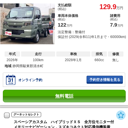
129.9
支払総額
万円
(税込)
車両本体価格
諸費用
(税込)
(税込)
122
7.9
万円
万円
法定整備：整備付
保証付 (2029(令和11)年1月まで・60000km)
年式
走行
車検
排気
修復
2026年
100km
2028年1月
660cc
無し
地域
静岡県駿東郡清水町
予約空き情報を見る
オンライン予約
無料電話
グーネットセレクト
スペーシアカスタム ハイブリッドＸＳ 全方位モニター付
メモリーナビゲーション，スズキコネクト対応通信機装着