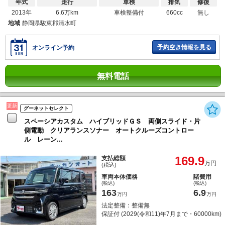
年式
走行
車検
排気
修復
2013年
6.6万km
車検整備付
660cc
無し
地域
静岡県駿東郡清水町
予約空き情報を見る
オンライン予約
無料電話
更新
グーネットセレクト
スペーシアカスタム ハイブリッドＧＳ 両側スライド・片
側電動 クリアランスソナー オートクルーズコントロー
ル レーン...
169.9
支払総額
万円
(税込)
車両本体価格
諸費用
(税込)
(税込)
163
6.9
万円
万円
法定整備：整備無
保証付 (2029(令和11)年7月まで・60000km)