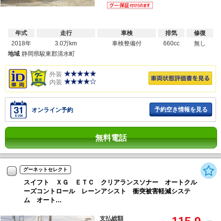
年式
走行
車検
排気
修復
2018年
3.0万km
車検整備付
660cc
無し
地域
静岡県駿東郡清水町
外装
内装
予約空き情報を見る
オンライン予約
無料電話
グーネットセレクト
スイフト ＸＧ ＥＴＣ クリアランスソナー オートクル
ーズコントロール レーンアシスト 衝突被害軽減システ
ム オート...
支払総額