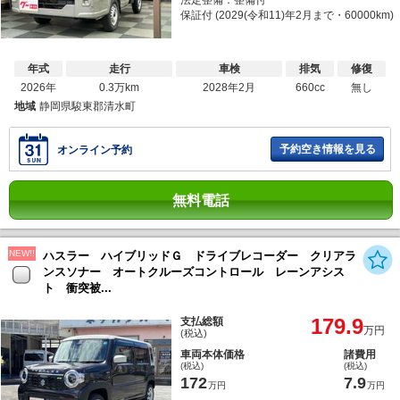
保証付 (2029(令和11)年2月まで・60000km)
年式
走行
車検
排気
修復
2026年
0.3万km
2028年2月
660cc
無し
地域
静岡県駿東郡清水町
予約空き情報を見る
オンライン予約
無料電話
NEW!!
ハスラー ハイブリッドＧ ドライブレコーダー クリアラ
ンスソナー オートクルーズコントロール レーンアシス
ト 衝突被...
179.9
支払総額
万円
(税込)
車両本体価格
諸費用
(税込)
(税込)
172
7.9
万円
万円