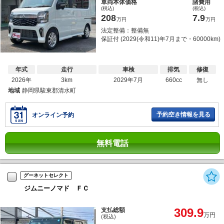
車両本体価格
諸費用
(税込)
(税込)
208
7.9
万円
万円
法定整備：整備無
保証付 (2029(令和11)年7月まで・60000km)
年式
走行
車検
排気
修復
2026年
3km
2029年7月
660cc
無し
地域
静岡県駿東郡清水町
予約空き情報を見る
オンライン予約
無料電話
グーネットセレクト
ジムニーノマド ＦＣ
309.9
支払総額
万円
(税込)