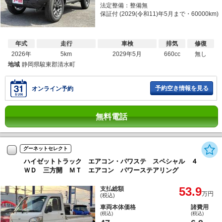
法定整備：整備無
保証付 (2029(令和11)年5月まで・60000km)
年式
走行
車検
排気
修復
2026年
5km
2029年5月
660cc
無し
地域
静岡県駿東郡清水町
予約空き情報を見る
オンライン予約
無料電話
グーネットセレクト
ハイゼットトラック エアコン・パワステ スペシャル ４
ＷＤ 三方開 ＭＴ エアコン パワーステアリング
53.9
支払総額
万円
(税込)
車両本体価格
諸費用
(税込)
(税込)