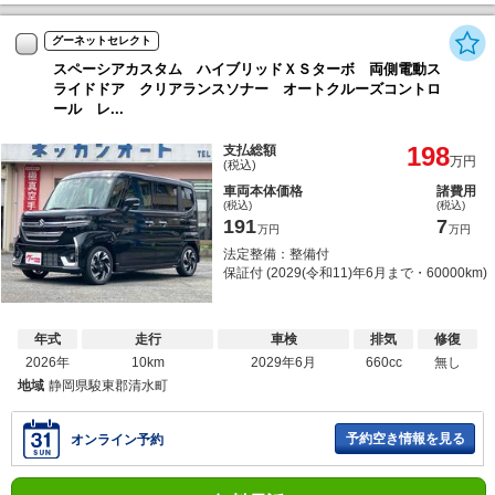
グーネットセレクト
スペーシアカスタム ハイブリッドＸＳターボ 両側電動ス
ライドドア クリアランスソナー オートクルーズコントロ
ール レ...
198
支払総額
万円
(税込)
車両本体価格
諸費用
(税込)
(税込)
191
7
万円
万円
法定整備：整備付
保証付 (2029(令和11)年6月まで・60000km)
年式
走行
車検
排気
修復
2026年
10km
2029年6月
660cc
無し
地域
静岡県駿東郡清水町
予約空き情報を見る
オンライン予約