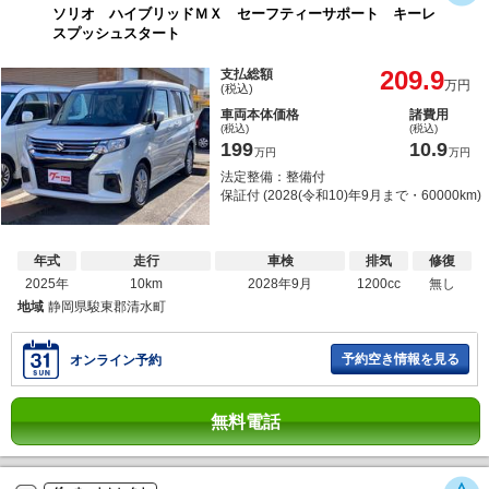
ソリオ ハイブリッドＭＸ セーフティーサポート キーレ
スプッシュスタート
209.9
支払総額
万円
(税込)
車両本体価格
諸費用
(税込)
(税込)
199
10.9
万円
万円
法定整備：整備付
保証付 (2028(令和10)年9月まで・60000km)
年式
走行
車検
排気
修復
2025年
10km
2028年9月
1200cc
無し
地域
静岡県駿東郡清水町
予約空き情報を見る
オンライン予約
無料電話