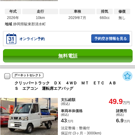
年式
走行
車検
排気
修復
2026年
10km
2029年7月
660cc
無し
地域
静岡県駿東郡清水町
予約空き情報を見る
オンライン予約
無料電話
グーネットセレクト
クリッパートラック ＤＸ ４ＷＤ ＭＴ ＥＴＣ ＡＢ
Ｓ エアコン 運転席エアバッグ
49.9
支払総額
万円
(税込)
車両本体価格
諸費用
(税込)
(税込)
43
6.9
万円
万円
法定整備：整備付
保証付 (3ヶ月・3000km)