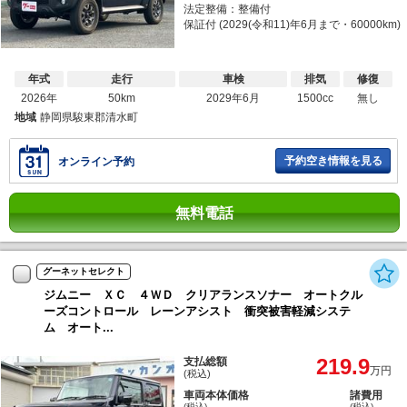
法定整備：整備付
保証付 (2029(令和11)年6月まで・60000km)
年式
走行
車検
排気
修復
2026年
50km
2029年6月
1500cc
無し
地域
静岡県駿東郡清水町
予約空き情報を見る
オンライン予約
無料電話
グーネットセレクト
ジムニー ＸＣ ４ＷＤ クリアランスソナー オートクル
ーズコントロール レーンアシスト 衝突被害軽減システ
ム オート...
219.9
支払総額
万円
(税込)
車両本体価格
諸費用
(税込)
(税込)