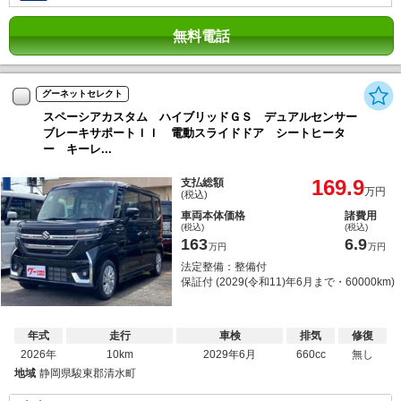
無料電話
グーネットセレクト
スペーシアカスタム ハイブリッドＧＳ デュアルセンサー
ブレーキサポートＩＩ 電動スライドドア シートヒータ
ー キーレ...
169.9
支払総額
万円
(税込)
車両本体価格
諸費用
(税込)
(税込)
163
6.9
万円
万円
法定整備：整備付
保証付 (2029(令和11)年6月まで・60000km)
年式
走行
車検
排気
修復
2026年
10km
2029年6月
660cc
無し
地域
静岡県駿東郡清水町