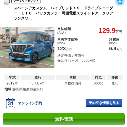
グーネットセレクト
スペーシアカスタム ハイブリッドＸＳ ドライブレコーダ
ー ＥＴＣ バックカメラ 両側電動スライドドア クリア
ランスソ...
129.9
支払総額
万円
(税込)
車両本体価格
諸費用
(税込)
(税込)
123
6.9
万円
万円
法定整備：整備付
保証付 (3ヶ月・3000km)
年式
走行
車検
排気
修復
2019年
5.7万km
車検整備付
660cc
無し
地域
静岡県駿東郡清水町
予約空き情報を見る
オンライン予約
無料電話