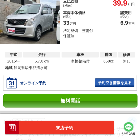
39.9
支払総額
万円
(税込)
車両本体価格
諸費用
(税込)
(税込)
33
6.9
万円
万円
法定整備：整備付
保証無
年式
走行
車検
排気
修復
2015年
6.7万km
車検整備付
660cc
無し
地域
静岡県駿東郡清水町
予約空き情報を見る
オンライン予約
無料電話
グーネットセレクト
来店予約
スペーシアカスタム ハイブリッドＸＳ デュアルセンサー
ブレーキサポートＩＩ 両側電動スライドドア ステアリン
LINEで共有