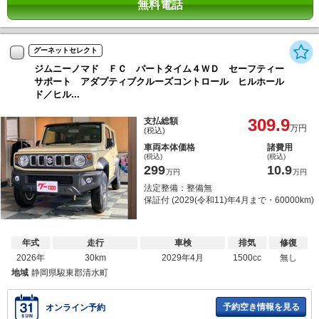
無料電話
グーネットセレクト
ジムニーノマド ＦＣ パートタイム４ＷＤ セーフティー
サポート アダプティブクルーズコントロール ヒルホール
ド／ヒル...
309.9
支払総額
万円
(税込)
車両本体価格
諸費用
(税込)
(税込)
299
10.9
万円
万円
法定整備：整備無
保証付 (2029(令和11)年4月まで・60000km)
年式
走行
車検
排気
修復
2026年
30km
2029年4月
1500cc
無し
地域
静岡県駿東郡清水町
予約空き情報を見る
オンライン予約