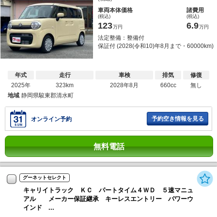
車両本体価格
諸費用
(税込)
(税込)
123
6.9
万円
万円
法定整備：整備付
保証付 (2028(令和10)年8月まで・60000km)
年式
走行
車検
排気
修復
2025年
323km
2028年8月
660cc
無し
地域
静岡県駿東郡清水町
予約空き情報を見る
オンライン予約
無料電話
グーネットセレクト
キャリイトラック ＫＣ パートタイム４ＷＤ ５速マニュ
アル メーカー保証継承 キーレスエントリー パワーウ
インド ...