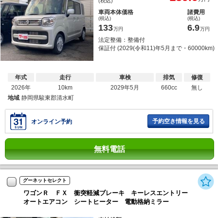
(税込)
車両本体価格
諸費用
(税込)
(税込)
133
6.9
万円
万円
法定整備：整備付
保証付 (2029(令和11)年5月まで・60000km)
年式
走行
車検
排気
修復
2026年
10km
2029年5月
660cc
無し
地域
静岡県駿東郡清水町
予約空き情報を見る
オンライン予約
無料電話
グーネットセレクト
ワゴンＲ ＦＸ 衝突軽減ブレーキ キーレスエントリー
オートエアコン シートヒーター 電動格納ミラー