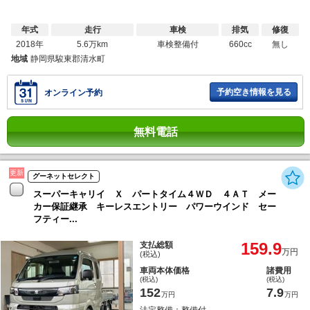
年式
走行
車検
排気
修復
2018年
5.6万km
車検整備付
660cc
無し
地域
静岡県駿東郡清水町
予約空き情報を見る
オンライン予約
無料電話
更新
グーネットセレクト
スーパーキャリイ Ｘ パートタイム４ＷＤ ４ＡＴ メー
カー保証継承 キーレスエントリー パワーウインド セー
フティー...
159.9
支払総額
万円
(税込)
車両本体価格
諸費用
(税込)
(税込)
152
7.9
万円
万円
法定整備：整備付