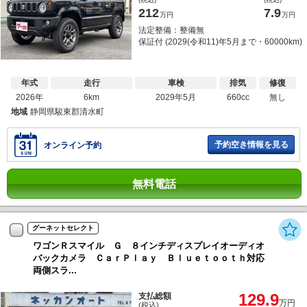
212
7.9
万円
万円
法定整備：整備無
保証付 (2029(令和11)年5月まで・60000km)
年式
走行
車検
排気
修復
2026年
6km
2029年5月
660cc
無し
地域
静岡県駿東郡清水町
予約空き情報を見る
オンライン予約
無料電話
グーネットセレクト
ワゴンＲスマイル Ｇ ８インチディスプレイオーディオ
バックカメラ ＣａｒＰｌａｙ Ｂｌｕｅｔｏｏｔｈ対応
両側スラ...
129.9
支払総額
万円
(税込)