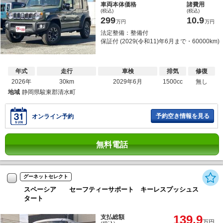
車両本体価格
諸費用
(税込)
(税込)
299
10.9
万円
万円
法定整備：整備付
保証付 (2029(令和11)年6月まで・60000km)
年式
走行
車検
排気
修復
2026年
30km
2029年6月
1500cc
無し
地域
静岡県駿東郡清水町
予約空き情報を見る
オンライン予約
無料電話
グーネットセレクト
スペーシア セーフティーサポート キーレスプッシュス
タート
139.9
支払総額
万円