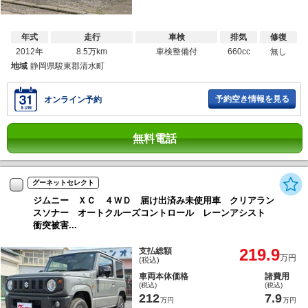
年式
走行
車検
排気
修復
2012年
8.5万km
車検整備付
660cc
無し
地域
静岡県駿東郡清水町
予約空き情報を見る
オンライン予約
無料電話
グーネットセレクト
ジムニー ＸＣ ４ＷＤ 届け出済み未使用車 クリアラン
スソナー オートクルーズコントロール レーンアシスト
衝突被害...
219.9
支払総額
万円
(税込)
車両本体価格
諸費用
(税込)
(税込)
212
7.9
万円
万円