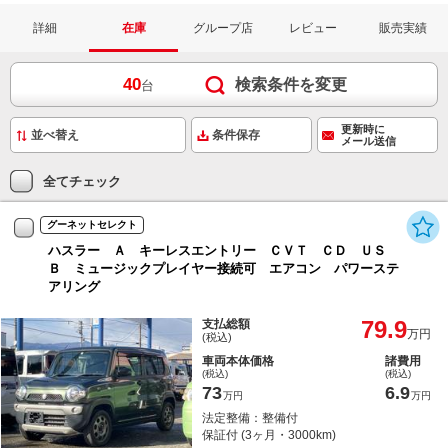
詳細
在庫
グループ店
レビュー
販売実績
40
検索条件を変更
台
更新時に
条件保存
メール送信
全てチェック
グーネットセレクト
ハスラー Ａ キーレスエントリー ＣＶＴ ＣＤ ＵＳ
Ｂ ミュージックプレイヤー接続可 エアコン パワーステ
アリング
79.9
支払総額
万円
(税込)
車両本体価格
諸費用
(税込)
(税込)
73
6.9
万円
万円
法定整備：整備付
保証付 (3ヶ月・3000km)