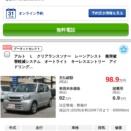
予約空き情報を見る
オンライン予約
無料電話
NEW!!
グーネットセレクト
アルト Ｌ クリアランスソナー レーンアシスト 衝突被
害軽減システム オートライト キーレスエントリー アイ
ドリング...
98.9
支払総額
万円
(税込)
車両本体価格
諸費用
(税込)
(税込)
92
6.9
万円
万円
法定整備：整備付
保証付 (2028(令和10)年7月まで・60000km)
年式
走行
車検
排気
修復