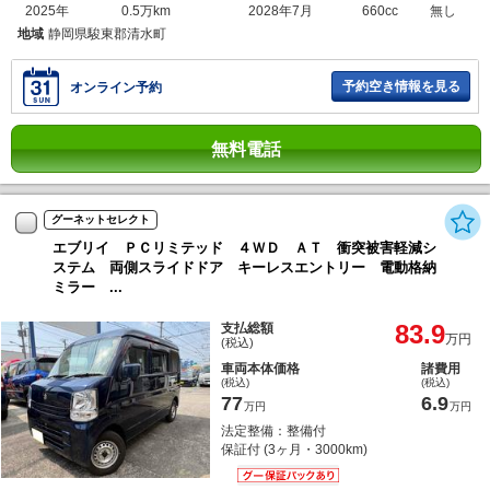
2025年
0.5万km
2028年7月
660cc
無し
地域
静岡県駿東郡清水町
予約空き情報を見る
オンライン予約
無料電話
グーネットセレクト
エブリイ ＰＣリミテッド ４ＷＤ ＡＴ 衝突被害軽減シ
ステム 両側スライドドア キーレスエントリー 電動格納
ミラー ...
83.9
支払総額
万円
(税込)
車両本体価格
諸費用
(税込)
(税込)
77
6.9
万円
万円
法定整備：整備付
保証付 (3ヶ月・3000km)