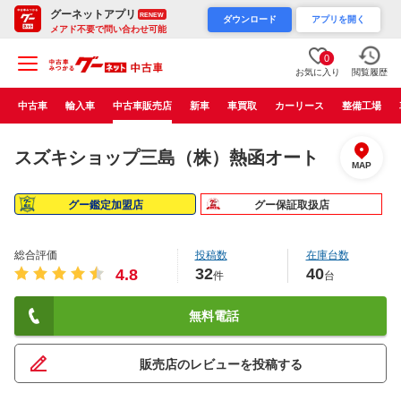
グーネットアプリ
RENEW
ダウンロード
アプリを開く
メアド不要で問い合わせ可能
0
お気に入り
閲覧履歴
中古車
輸入車
中古車販売店
新車
車買取
カーリース
整備工場
スズキショップ三島（株）熱函オート
MAP
グー鑑定加盟店
グー保証取扱店
総合評価
投稿数
在庫台数
32
40
4.8
件
台
無料電話
販売店のレビューを投稿する