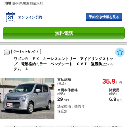
地域
静岡県駿東郡清水町
予約空き情報を見る
オンライン予約
無料電話
グーネットセレクト
ワゴンＲ ＦＸ キーレスエントリー アイドリングストッ
プ 電動格納ミラー ベンチシート ＣＶＴ 盗難防止シス
テム Ａ...
35.9
支払総額
万円
(税込)
車両本体価格
諸費用
(税込)
(税込)
29
6.9
万円
万円
法定整備：整備付
保証無