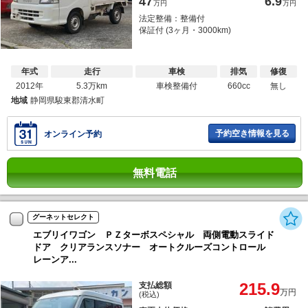
47
6.9
万円
万円
法定整備：整備付
保証付 (3ヶ月・3000km)
年式
走行
車検
排気
修復
2012年
5.3万km
車検整備付
660cc
無し
地域
静岡県駿東郡清水町
予約空き情報を見る
オンライン予約
無料電話
グーネットセレクト
エブリイワゴン ＰＺターボスペシャル 両側電動スライド
ドア クリアランスソナー オートクルーズコントロール
レーンア...
215.9
支払総額
万円
(税込)