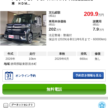
車 ＨＤＭ...
209.9
支払総額
万円
(税込)
車両本体価格
諸費用
(税込)
(税込)
202
7.9
万円
万円
法定整備：整備付
保証付 (2029(令和11)年6月まで・60000km)
年式
走行
車検
排気
修復
2026年
10km
2029年6月
660cc
無し
地域
静岡県駿東郡清水町
予約空き情報を見る
オンライン予約
無料電話
グーネットセレクト