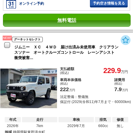
予約空き情報を見る
オンライン予約
無料電話
NEW!!
グーネットセレクト
ジムニー ＸＣ ４ＷＤ 届け出済み未使用車 クリアラン
スソナー オートクルーズコントロール レーンアシスト
衝突被害...
229.9
支払総額
万円
(税込)
車両本体価格
諸費用
(税込)
(税込)
222
7.9
万円
万円
法定整備：整備無
保証付 (2029(令和11)年7月まで・60000km)
年式
走行
車検
排気
修復
2026年
7km
2029年7月
660cc
無し
地域
静岡県駿東郡清水町