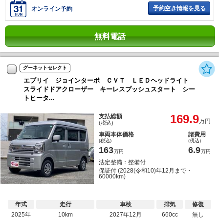
予約空き情報を見る
オンライン予約
無料電話
グーネットセレクト
エブリイ ジョインターボ ＣＶＴ ＬＥＤヘッドライト
スライドドアクローザー キーレスプッシュスタート シー
トヒータ...
169.9
支払総額
万円
(税込)
車両本体価格
諸費用
(税込)
(税込)
163
6.9
万円
万円
法定整備：整備付
保証付 (2028(令和10)年12月まで・
60000km)
年式
走行
車検
排気
修復
2025年
10km
2027年12月
660cc
無し