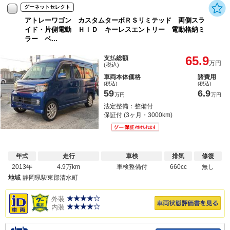
グーネットセレクト
アトレーワゴン カスタムターボＲＳリミテッド 両側スラ
イド・片側電動 ＨＩＤ キーレスエントリー 電動格納ミ
ラー ベ...
65.9
支払総額
万円
(税込)
車両本体価格
諸費用
(税込)
(税込)
59
6.9
万円
万円
法定整備：整備付
保証付 (3ヶ月・3000km)
年式
走行
車検
排気
修復
2013年
4.9万km
車検整備付
660cc
無し
地域
静岡県駿東郡清水町
外装
内装