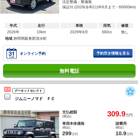
法定整備：整備無
保証付 (2029(令和11)年8月まで・60000km)
年式
走行
車検
排気
修復
2026年
10km
2029年8月
660cc
無し
地域
静岡県駿東郡清水町
予約空き情報を見る
オンライン予約
無料電話
更新
グーネットセレクト
ジムニーノマド ＦＣ
309.9
支払総額
万円
(税込)
車両本体価格
諸費用
(税込)
(税込)
299
10.9
万円
万円